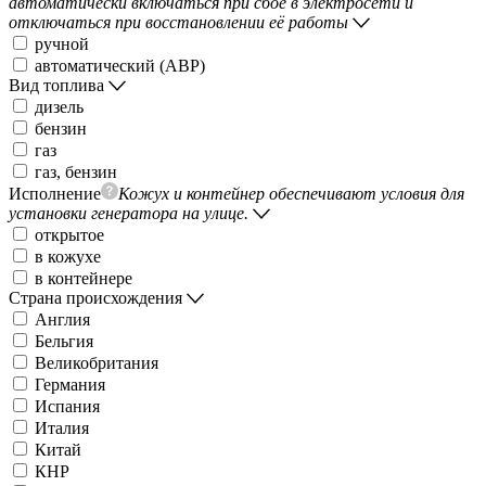
автоматически включаться при сбое в электросети и
отключаться при восстановлении её работы
ручной
автоматический (АВР)
Вид топлива
дизель
бензин
газ
газ, бензин
Исполнение
Кожух и контейнер обеспечивают условия для
установки генератора на улице.
открытое
в кожухе
в контейнере
Страна происхождения
Англия
Бельгия
Великобритания
Германия
Испания
Италия
Китай
КНР