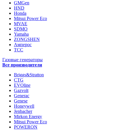
GMGen
HND
Honda
Mitsui Power Eco
MVAE
SDMO
Yamaha
ZONGSHEN
Амперос
ТСС
Газовые генераторы
Все производители
Briggs&Stratton
CTG
EVOline
Gazvolt
Generac
Genese
Honeywell
Jenbacher
Mirkon Energy
Mitsui Power Eco
POWERON