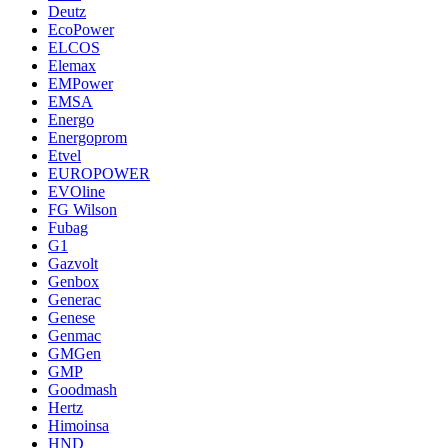
Deutz
EcoPower
ELCOS
Elemax
EMPower
EMSA
Energo
Energoprom
Etvel
EUROPOWER
EVOline
FG Wilson
Fubag
G1
Gazvolt
Genbox
Generac
Genese
Genmac
GMGen
GMP
Goodmash
Hertz
Himoinsa
HND