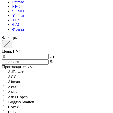
Pramac
REG
SDMO
Yanmar
ТЕХ
ФАС
Фрегат
Фильтры
Цена,
₽
От
До
Производитель
A-iPower
AGG
Airman
Aksa
AMG
Atlas Copco
Briggs&Stratton
Covax
CTG