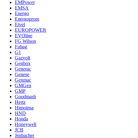
EMPower
EMSA
Energo
Energoprom
Etvel
EUROPOWER
EVOline
FG Wilson
Fubag
G1
Gazvolt
Genbox
Generac
Genese
Genmac
GMGen
GMP
Goodmash
Hertz
Himoinsa
HND
Honda
Honeywell
JCB
Jenbacher