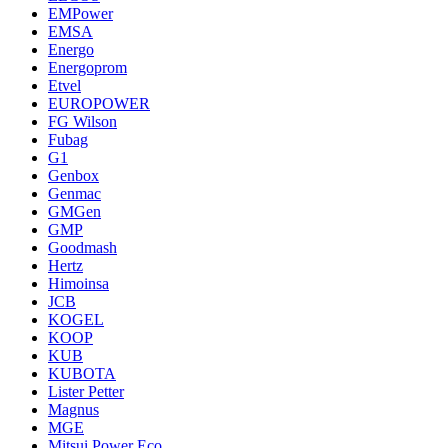
EMPower
EMSA
Energo
Energoprom
Etvel
EUROPOWER
FG Wilson
Fubag
G1
Genbox
Genmac
GMGen
GMP
Goodmash
Hertz
Himoinsa
JCB
KOGEL
KOOP
KUB
KUBOTA
Lister Petter
Magnus
MGE
Mitsui Power Eco