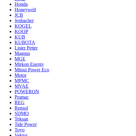
Honda
Honeywell
JCB
Jenbacher
KOGEL
KOOP
KUB
KUBOTA
Lister Petter
Magnus
MGE
Mirkon Energy
Mitsui Power Eco
Motor
MPMC
MVAE
POWERON
Pramac
REG
Rensol
SDMO
Teksan
Tide Power
Toyo
Vektor