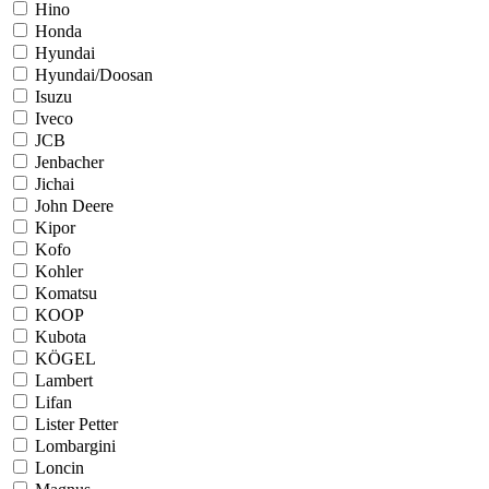
Hino
Honda
Hyundai
Hyundai/Doosan
Isuzu
Iveco
JCB
Jenbacher
Jichai
John Deere
Kipor
Kofo
Kohler
Komatsu
KOOP
Kubota
KÖGEL
Lambert
Lifan
Lister Petter
Lombargini
Loncin