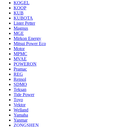
KOGEL
KOOP
KUB
KUBOTA
Lister Petter
Magnus
MGE
Mirkon Energy
Mitsui Power Eco
Motor
MPMC
MVAE
POWERON
Pramac
REG
Rensol
SDMO
Teksan
Tide Power
Toyo
Vektor
Welland
Yamaha
Yanmar
ZONGSHEN