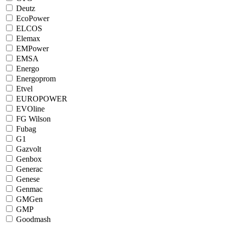
Deutz
EcoPower
ELCOS
Elemax
EMPower
EMSA
Energo
Energoprom
Etvel
EUROPOWER
EVOline
FG Wilson
Fubag
G1
Gazvolt
Genbox
Generac
Genese
Genmac
GMGen
GMP
Goodmash