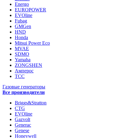
Energo
EUROPOWER
EVOline
Fubag
GMGen
HND
Honda
Mitsui Power Eco
MVAE
SDMO
Yamaha
ZONGSHEN
Амперос
ТСС
Газовые генераторы
Все производители
Briggs&Stratton
CTG
EVOline
Gazvolt
Generac
Genese
Honeywell