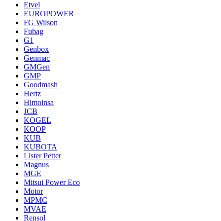
Etvel
EUROPOWER
FG Wilson
Fubag
G1
Genbox
Genmac
GMGen
GMP
Goodmash
Hertz
Himoinsa
JCB
KOGEL
KOOP
KUB
KUBOTA
Lister Petter
Magnus
MGE
Mitsui Power Eco
Motor
MPMC
MVAE
Rensol