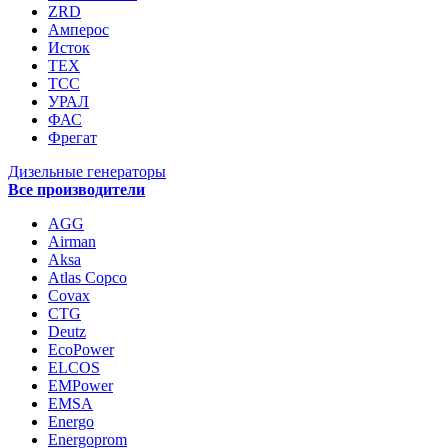
ZRD
Амперос
Исток
ТЕХ
ТСС
УРАЛ
ФАС
Фрегат
Дизельные генераторы
Все производители
AGG
Airman
Aksa
Atlas Copco
Covax
CTG
Deutz
EcoPower
ELCOS
EMPower
EMSA
Energo
Energoprom