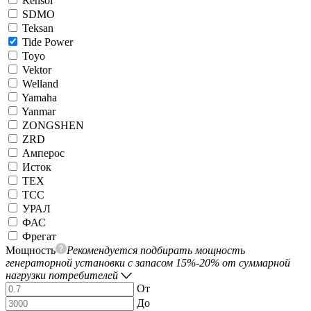
Rensol
SDMO
Teksan
Tide Power
Toyo
Vektor
Welland
Yamaha
Yanmar
ZONGSHEN
ZRD
Амперос
Исток
ТЕХ
ТСС
УРАЛ
ФАС
Фрегат
Мощность
Рекомендуется подбирать мощность
генераторной установки с запасом 15%-20% от суммарной
нагрузки потребителей
От
До