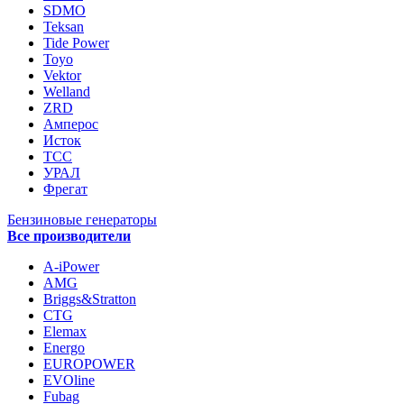
SDMO
Teksan
Tide Power
Toyo
Vektor
Welland
ZRD
Амперос
Исток
ТСС
УРАЛ
Фрегат
Бензиновые генераторы
Все производители
A-iPower
AMG
Briggs&Stratton
CTG
Elemax
Energo
EUROPOWER
EVOline
Fubag