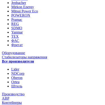
Jenbacher
Mirkon Energy
Mitsui Power Eco
POWERON
Pramac
REG
SDMO
Yanmar
ТЕХ
ФАС
Фрегат
Оборудование
Стабилизаторы напряжения
Все производители
Lider
NDCorp
Oberon
Ortea
Штиль
Производство
АВР
Контейнеры