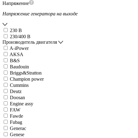
Напряжение
Напряжение генератора на выходе
230 В
230/400 В
Производитель двигателя
A-iPower
AKSA
B&S
Baudouin
Briggs&Stratton
Champion power
Cummins
Deutz
Doosan
Engine assy
FAW
Fawde
Fubag
Generac
Genese