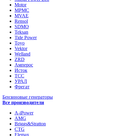
Motor
MPMC
MVAE
Rensol
SDMO
Teksan
Tide Power
Toyo
Vektor
Welland
ZRD
Амперос
Исток
ТСС
УРАЛ
Фрегат
Бензиновые генераторы
Все производители
A-iPower
AMG
Briggs&Stratton
CTG
Elemax