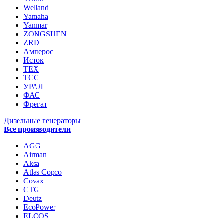
Welland
Yamaha
Yanmar
ZONGSHEN
ZRD
Амперос
Исток
ТЕХ
ТСС
УРАЛ
ФАС
Фрегат
Дизельные генераторы
Все производители
AGG
Airman
Aksa
Atlas Copco
Covax
CTG
Deutz
EcoPower
ELCOS