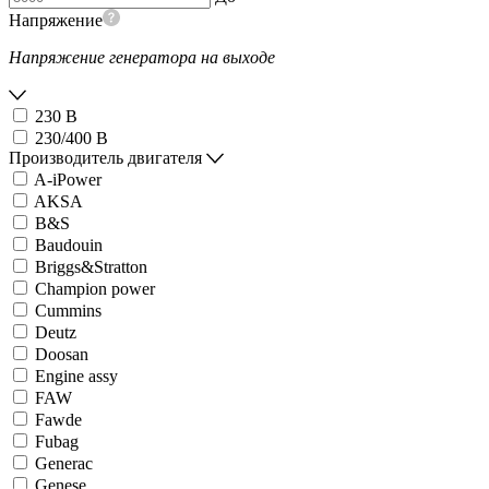
Напряжение
Напряжение генератора на выходе
230 В
230/400 В
Производитель двигателя
A-iPower
AKSA
B&S
Baudouin
Briggs&Stratton
Champion power
Cummins
Deutz
Doosan
Engine assy
FAW
Fawde
Fubag
Generac
Genese