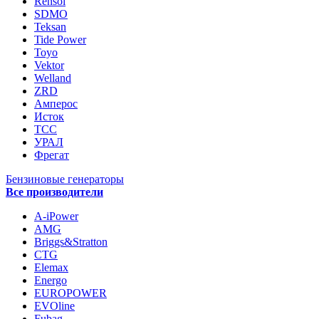
Rensol
SDMO
Teksan
Tide Power
Toyo
Vektor
Welland
ZRD
Амперос
Исток
ТСС
УРАЛ
Фрегат
Бензиновые генераторы
Все производители
A-iPower
AMG
Briggs&Stratton
CTG
Elemax
Energo
EUROPOWER
EVOline
Fubag