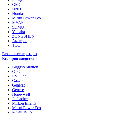
GMGen
HND
Honda
Mitsui Power Eco
MVAE
SDMO
Yamaha
ZONGSHEN
Амперос
ТСС
Газовые генераторы
Все производители
Briggs&Stratton
CTG
EVOline
Gazvolt
Generac
Genese
Honeywell
Jenbacher
Mirkon Energy
Mitsui Power Eco
POWERON