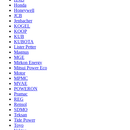
Honda
Honeywell
JCB
Jenbacher
KOGEL
KOOP
KUB
KUBOTA
Lister Petter
Magnus
MGE
Mirkon Energy
Mitsui Power Eco
Motor
MPMC
MVAE
POWERON
Pramac
REG
Rensol
SDMO
Teksan
Tide Power
Toyo