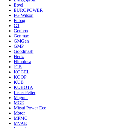
Etvel
EUROPOWER
FG Wilson
Fubag
G1
Genbox
Genmac
GMGen
GMP
Goodmash
Hertz
Himoinsa
JCB
KOGEL
KOOP
KUB
KUBOTA
Lister Petter
Magnus
MGE
Mitsui Power Eco
Motor
MPMC
MVAE