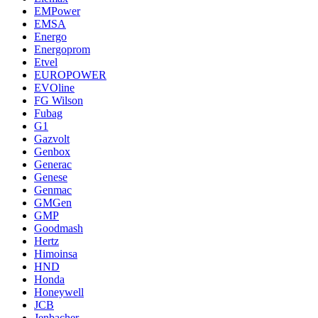
EMPower
EMSA
Energo
Energoprom
Etvel
EUROPOWER
EVOline
FG Wilson
Fubag
G1
Gazvolt
Genbox
Generac
Genese
Genmac
GMGen
GMP
Goodmash
Hertz
Himoinsa
HND
Honda
Honeywell
JCB
Jenbacher