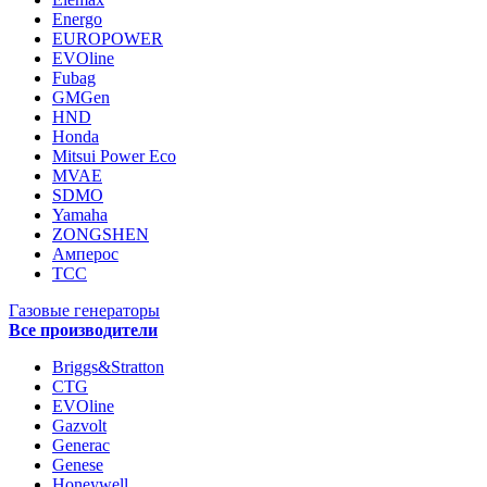
Energo
EUROPOWER
EVOline
Fubag
GMGen
HND
Honda
Mitsui Power Eco
MVAE
SDMO
Yamaha
ZONGSHEN
Амперос
ТСС
Газовые генераторы
Все производители
Briggs&Stratton
CTG
EVOline
Gazvolt
Generac
Genese
Honeywell