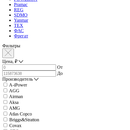
Pramac
REG
SDMO
Yanmar
ТЕХ
ФАС
Фрегат
Фильтры
Цена,
₽
От
До
Производитель
A-iPower
AGG
Airman
Aksa
AMG
Atlas Copco
Briggs&Stratton
Covax