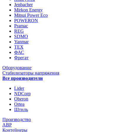
Jenbacher
Mirkon Energy
Mitsui Power Eco
POWERON
Pramac
REG
SDMO
Yanmar
ТЕХ
ФАС
Фрегат
Оборудование
Стабилизаторы напряжения
Все производители
Lider
NDCorp
Oberon
Ortea
Штиль
Производство
АВР
Контейнеры