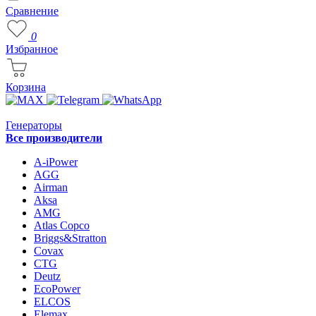
Сравнение
0
Избранное
Корзина
Генераторы
Все производители
A-iPower
AGG
Airman
Aksa
AMG
Atlas Copco
Briggs&Stratton
Covax
CTG
Deutz
EcoPower
ELCOS
Elemax