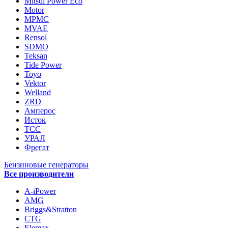
Mitsui Power Eco
Motor
MPMC
MVAE
Rensol
SDMO
Teksan
Tide Power
Toyo
Vektor
Welland
ZRD
Амперос
Исток
ТСС
УРАЛ
Фрегат
Бензиновые генераторы
Все производители
A-iPower
AMG
Briggs&Stratton
CTG
Elemax