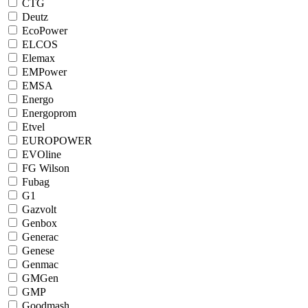
CTG
Deutz
EcoPower
ELCOS
Elemax
EMPower
EMSA
Energo
Energoprom
Etvel
EUROPOWER
EVOline
FG Wilson
Fubag
G1
Gazvolt
Genbox
Generac
Genese
Genmac
GMGen
GMP
Goodmash