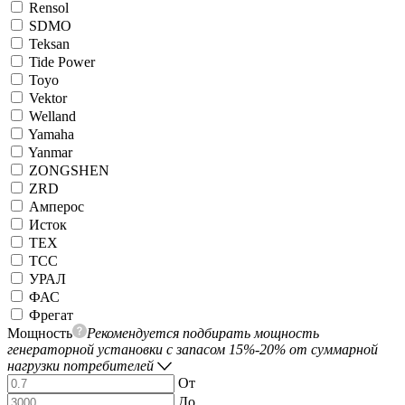
Rensol
SDMO
Teksan
Tide Power
Toyo
Vektor
Welland
Yamaha
Yanmar
ZONGSHEN
ZRD
Амперос
Исток
ТЕХ
ТСС
УРАЛ
ФАС
Фрегат
Мощность
Рекомендуется подбирать мощность
генераторной установки с запасом 15%-20% от суммарной
нагрузки потребителей
От
До