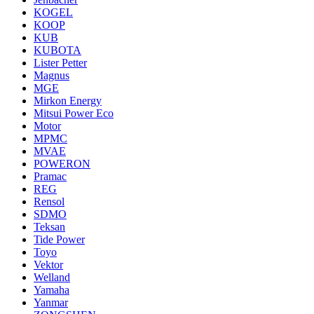
KOGEL
KOOP
KUB
KUBOTA
Lister Petter
Magnus
MGE
Mirkon Energy
Mitsui Power Eco
Motor
MPMC
MVAE
POWERON
Pramac
REG
Rensol
SDMO
Teksan
Tide Power
Toyo
Vektor
Welland
Yamaha
Yanmar