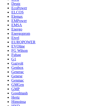
Deutz
EcoPower
ELCOS
Elemax
EMPower
EMSA
Energo
Energoprom
Etvel
EUROPOWER
EVOline
FG Wilson
Fubag
G1
Gazvolt
Genbox
Generac
Genese
Genmac
GMGen
GMP
Goodmash
Hertz
Himoinsa
HND