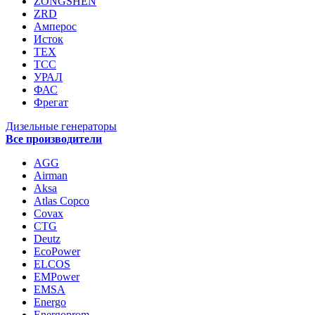
ZONGSHEN
ZRD
Амперос
Исток
ТЕХ
ТСС
УРАЛ
ФАС
Фрегат
Дизельные генераторы
Все производители
AGG
Airman
Aksa
Atlas Copco
Covax
CTG
Deutz
EcoPower
ELCOS
EMPower
EMSA
Energo
Energoprom