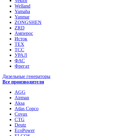
Vektor
Welland
Yamaha
Yanmar
ZONGSHEN
ZRD
Амперос
Исток
ТЕХ
ТСС
УРАЛ
ФАС
Фрегат
Дизельные генераторы
Все производители
AGG
Airman
Aksa
Atlas Copco
Covax
CTG
Deutz
EcoPower
ELCOS