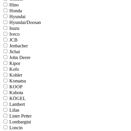
Hino
Honda
Hyundai
Hyundai/Doosan
Isuzu
Iveco
JCB
Jenbacher
Jichai
John Deere
Kipor
Kofo
Kohler
Komatsu
KOOP
Kubota
KÖGEL
Lambert
Lifan
Lister Petter
Lombargini
Loncin