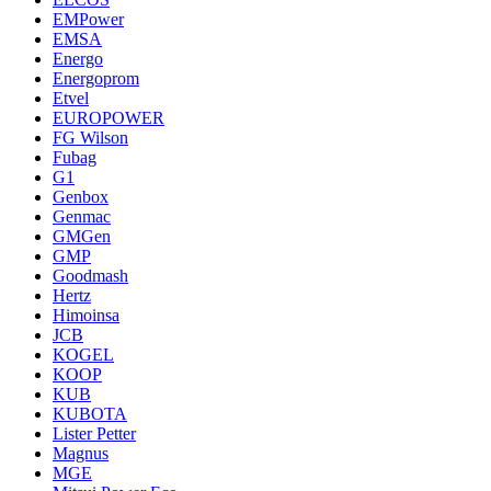
EMPower
EMSA
Energo
Energoprom
Etvel
EUROPOWER
FG Wilson
Fubag
G1
Genbox
Genmac
GMGen
GMP
Goodmash
Hertz
Himoinsa
JCB
KOGEL
KOOP
KUB
KUBOTA
Lister Petter
Magnus
MGE