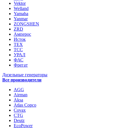
Vektor
Welland
Yamaha
Yanmar
ZONGSHEN
ZRD
Амперос
Исток
ТЕХ
ТСС
УРАЛ
ФАС
Фрегат
Дизельные генераторы
Все производители
AGG
Airman
Aksa
Atlas Copco
Covax
CTG
Deutz
EcoPower