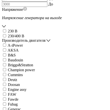
До
Напряжение
Напряжение генератора на выходе
230 В
230/400 В
Производитель двигателя
A-iPower
AKSA
B&S
Baudouin
Briggs&Stratton
Champion power
Cummins
Deutz
Doosan
Engine assy
FAW
Fawde
Fubag
Generac