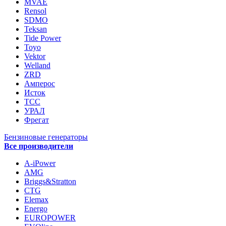
MVAE
Rensol
SDMO
Teksan
Tide Power
Toyo
Vektor
Welland
ZRD
Амперос
Исток
ТСС
УРАЛ
Фрегат
Бензиновые генераторы
Все производители
A-iPower
AMG
Briggs&Stratton
CTG
Elemax
Energo
EUROPOWER