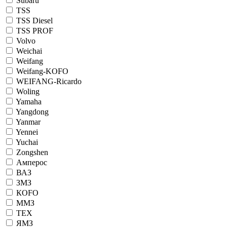
Subaru
TSS
TSS Diesel
TSS PROF
Volvo
Weichai
Weifang
Weifang-KOFO
WEIFANG-Ricardo
Woling
Yamaha
Yangdong
Yanmar
Yennei
Yuchai
Zongshen
Амперос
ВАЗ
ЗМЗ
КОFO
ММЗ
ТЕХ
ЯМЗ