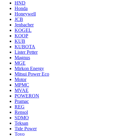
HND
Honda
Honeywell
JCB
Jenbacher
KOGEL
KOOP
KUB
KUBOTA
Lister Petter
Magnus
MGE
Mirkon Energy
Mitsui Power Eco
Motor
MPMC
MVAE
POWERON
Pramac
REG
Rensol
SDMO
Teksan
Tide Power
Toyo