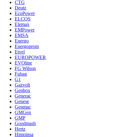
CTG
Deutz
EcoPower
ELCOS
Elemax
EMPower
EMSA
Energo
Energoprom
Etvel
EUROPOWER
EVOline
FG Wilson
Fubag
G1
Gazvolt
Genbox
Generac
Genese
Genmac
GMGen
GMP
Goodmash
Hertz
Himoinsa