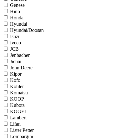
Genese
Hino
Honda
Hyundai
Hyundai/Doosan
Isuzu
Iveco
JCB
Jenbacher
Jichai
John Deere
Kipor
Kofo
Kohler
Komatsu
KOOP
Kubota
KÖGEL
Lambert
Lifan
Lister Petter
Lombargini