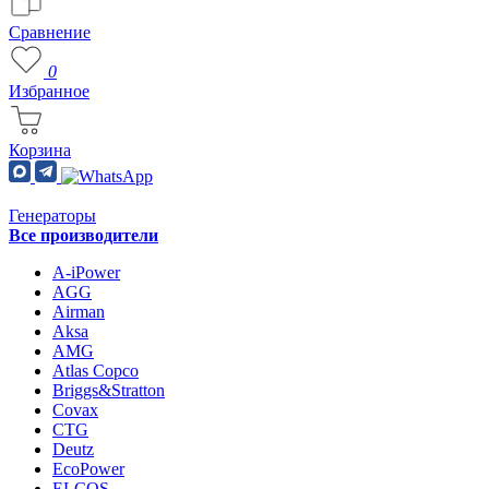
Сравнение
0
Избранное
Корзина
Генераторы
Все производители
A-iPower
AGG
Airman
Aksa
AMG
Atlas Copco
Briggs&Stratton
Covax
CTG
Deutz
EcoPower
ELCOS