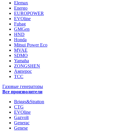
Elemax
Energo
EUROPOWER
EVOline
Fubag
GMGen
HND
Honda
Mitsui Power Eco
MVAE
SDMO
Yamaha
ZONGSHEN
Амперос
ТСС
Газовые генераторы
Все производители
Briggs&Stratton
CTG
EVOline
Gazvolt
Generac
Genese