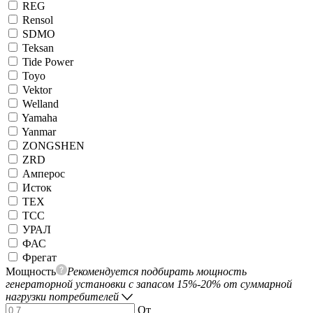
REG
Rensol
SDMO
Teksan
Tide Power
Toyo
Vektor
Welland
Yamaha
Yanmar
ZONGSHEN
ZRD
Амперос
Исток
ТЕХ
ТСС
УРАЛ
ФАС
Фрегат
Мощность
Рекомендуется подбирать мощность
генераторной установки с запасом 15%-20% от суммарной
нагрузки потребителей
От