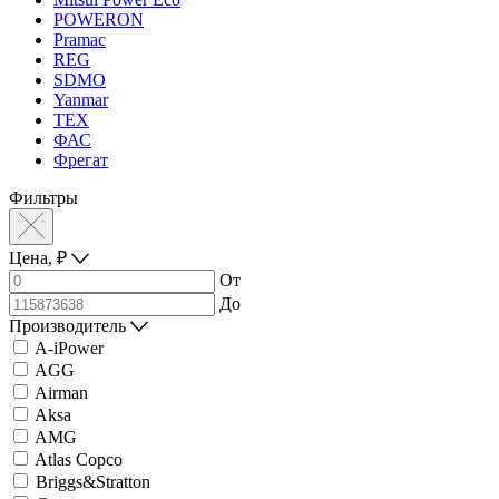
POWERON
Pramac
REG
SDMO
Yanmar
ТЕХ
ФАС
Фрегат
Фильтры
Цена,
₽
От
До
Производитель
A-iPower
AGG
Airman
Aksa
AMG
Atlas Copco
Briggs&Stratton