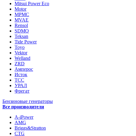
Mitsui Power Eco
Motor
MPMC
MVAE
Rensol
SDMO
Teksan
Tide Power
Toyo
Vektor
Welland
ZRD
Амперос
Исток
ТСС
УРАЛ
Фрегат
Бензиновые генераторы
Все производители
A-iPower
AMG
Briggs&Stratton
CTG