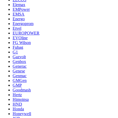
Elemax
EMPower
EMSA
Energo
Energoprom
Etvel
EUROPOWER
EVOline
FG Wilson
Fubag
G1
Gazvolt
Genbox
Generac
Genese
Genmac
GMGen
GMP
Goodmash
Hertz
Himoinsa
HND
Honda
Honeywell