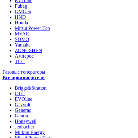
EVOline
Fubag
GMGen
HND
Honda
Mitsui Power Eco
MVAE
SDMO
Yamaha
ZONGSHEN
Амперос
ТСС
Газовые генераторы
Все производители
Briggs&Stratton
CTG
EVOline
Gazvolt
Generac
Genese
Honeywell
Jenbacher
Mirkon Energy
Mitsui Power Eco