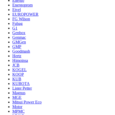
Energo
Energoprom
Etvel
EUROPOWER
FG Wilson
Fubag
G1
Genbox
Genmac
GMGen
GMP
Goodmash
Hertz
Himoinsa
JCB
KOGEL
KOOP
KUB
KUBOTA
Lister Petter
Magnus
MGE
Mitsui Power Eco
Motor
MPMC