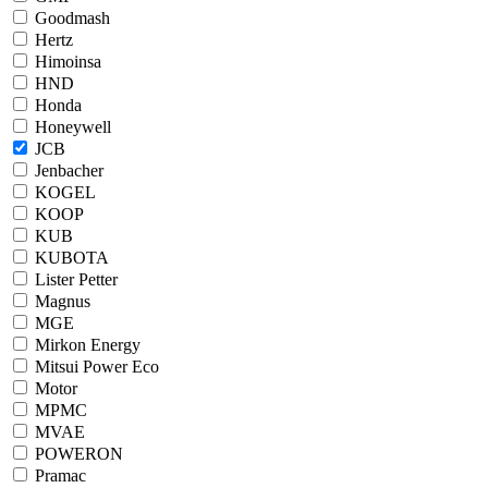
Goodmash
Hertz
Himoinsa
HND
Honda
Honeywell
JCB
Jenbacher
KOGEL
KOOP
KUB
KUBOTA
Lister Petter
Magnus
MGE
Mirkon Energy
Mitsui Power Eco
Motor
MPMC
MVAE
POWERON
Pramac