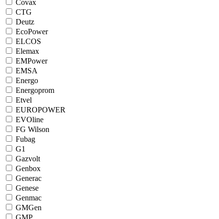
Covax
CTG
Deutz
EcoPower
ELCOS
Elemax
EMPower
EMSA
Energo
Energoprom
Etvel
EUROPOWER
EVOline
FG Wilson
Fubag
G1
Gazvolt
Genbox
Generac
Genese
Genmac
GMGen
GMP