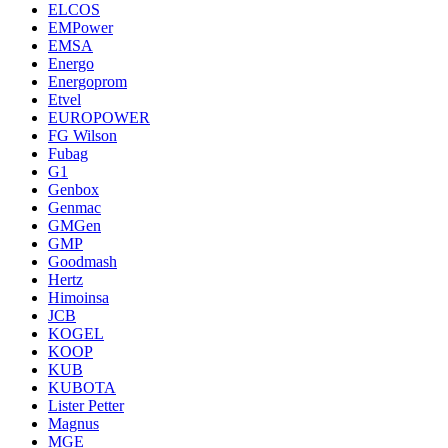
ELCOS
EMPower
EMSA
Energo
Energoprom
Etvel
EUROPOWER
FG Wilson
Fubag
G1
Genbox
Genmac
GMGen
GMP
Goodmash
Hertz
Himoinsa
JCB
KOGEL
KOOP
KUB
KUBOTA
Lister Petter
Magnus
MGE