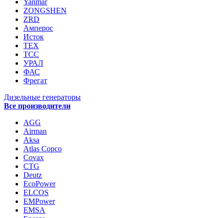
Yanmar
ZONGSHEN
ZRD
Амперос
Исток
ТЕХ
ТСС
УРАЛ
ФАС
Фрегат
Дизельные генераторы
Все производители
AGG
Airman
Aksa
Atlas Copco
Covax
CTG
Deutz
EcoPower
ELCOS
EMPower
EMSA