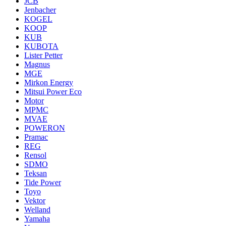
JCB
Jenbacher
KOGEL
KOOP
KUB
KUBOTA
Lister Petter
Magnus
MGE
Mirkon Energy
Mitsui Power Eco
Motor
MPMC
MVAE
POWERON
Pramac
REG
Rensol
SDMO
Teksan
Tide Power
Toyo
Vektor
Welland
Yamaha