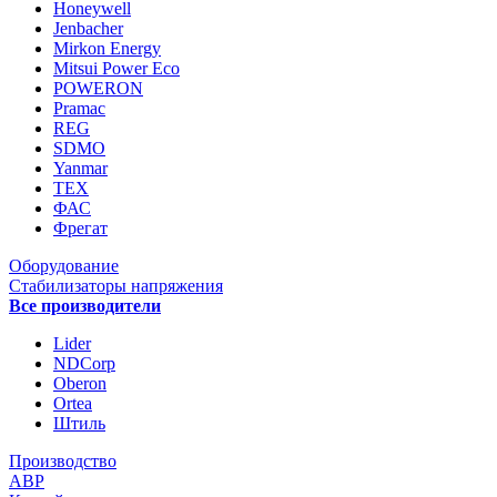
Honeywell
Jenbacher
Mirkon Energy
Mitsui Power Eco
POWERON
Pramac
REG
SDMO
Yanmar
ТЕХ
ФАС
Фрегат
Оборудование
Стабилизаторы напряжения
Все производители
Lider
NDCorp
Oberon
Ortea
Штиль
Производство
АВР