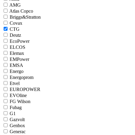
AMG
Atlas Copco
Briggs&Stratton
Covax
CTG
Deutz
EcoPower
ELCOS
Elemax
EMPower
EMSA
Energo
Energoprom
Etvel
EUROPOWER
EVOline
FG Wilson
Fubag
G1
Gazvolt
Genbox
Generac