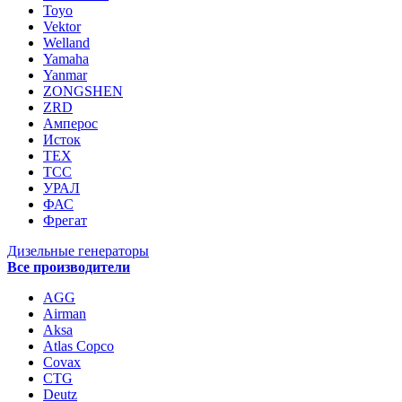
Toyo
Vektor
Welland
Yamaha
Yanmar
ZONGSHEN
ZRD
Амперос
Исток
ТЕХ
ТСС
УРАЛ
ФАС
Фрегат
Дизельные генераторы
Все производители
AGG
Airman
Aksa
Atlas Copco
Covax
CTG
Deutz