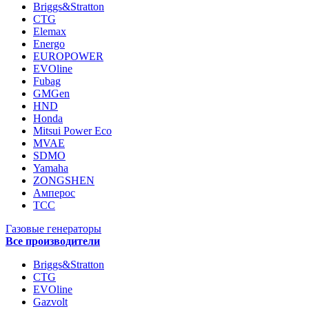
Briggs&Stratton
CTG
Elemax
Energo
EUROPOWER
EVOline
Fubag
GMGen
HND
Honda
Mitsui Power Eco
MVAE
SDMO
Yamaha
ZONGSHEN
Амперос
ТСС
Газовые генераторы
Все производители
Briggs&Stratton
CTG
EVOline
Gazvolt