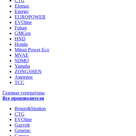
CTG
Elemax
Energo
EUROPOWER
EVOline
Fubag
GMGen
HND
Honda
Mitsui Power Eco
MVAE
SDMO
Yamaha
ZONGSHEN
Амперос
ТСС
Газовые генераторы
Все производители
Briggs&Stratton
CTG
EVOline
Gazvolt
Generac
Genese