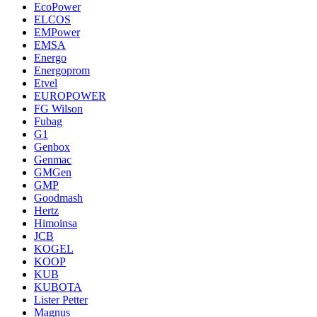
EcoPower
ELCOS
EMPower
EMSA
Energo
Energoprom
Etvel
EUROPOWER
FG Wilson
Fubag
G1
Genbox
Genmac
GMGen
GMP
Goodmash
Hertz
Himoinsa
JCB
KOGEL
KOOP
KUB
KUBOTA
Lister Petter
Magnus