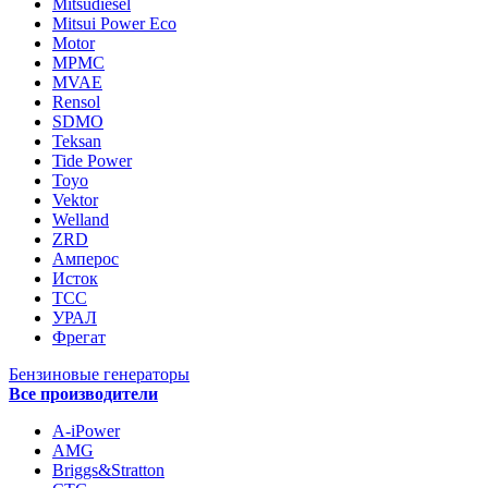
Mitsudiesel
Mitsui Power Eco
Motor
MPMC
MVAE
Rensol
SDMO
Teksan
Tide Power
Toyo
Vektor
Welland
ZRD
Амперос
Исток
ТСС
УРАЛ
Фрегат
Бензиновые генераторы
Все производители
A-iPower
AMG
Briggs&Stratton