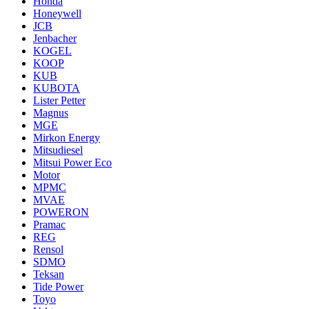
Honda
Honeywell
JCB
Jenbacher
KOGEL
KOOP
KUB
KUBOTA
Lister Petter
Magnus
MGE
Mirkon Energy
Mitsudiesel
Mitsui Power Eco
Motor
MPMC
MVAE
POWERON
Pramac
REG
Rensol
SDMO
Teksan
Tide Power
Toyo