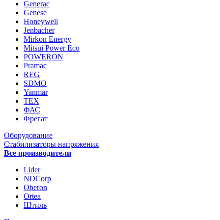
Generac
Genese
Honeywell
Jenbacher
Mirkon Energy
Mitsui Power Eco
POWERON
Pramac
REG
SDMO
Yanmar
ТЕХ
ФАС
Фрегат
Оборудование
Стабилизаторы напряжения
Все производители
Lider
NDCorp
Oberon
Ortea
Штиль