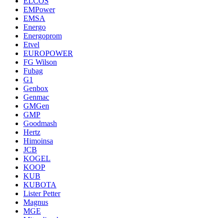
ELCOS
EMPower
EMSA
Energo
Energoprom
Etvel
EUROPOWER
FG Wilson
Fubag
G1
Genbox
Genmac
GMGen
GMP
Goodmash
Hertz
Himoinsa
JCB
KOGEL
KOOP
KUB
KUBOTA
Lister Petter
Magnus
MGE