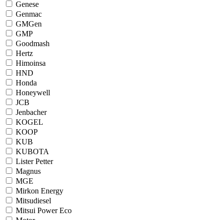
Genese
Genmac
GMGen
GMP
Goodmash
Hertz
Himoinsa
HND
Honda
Honeywell
JCB
Jenbacher
KOGEL
KOOP
KUB
KUBOTA
Lister Petter
Magnus
MGE
Mirkon Energy
Mitsudiesel
Mitsui Power Eco