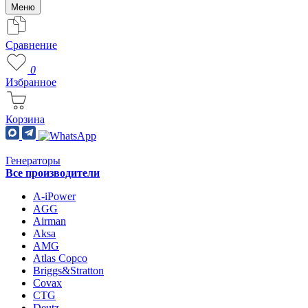
Меню
Сравнение
0
Избранное
Корзина
Генераторы
Все производители
A-iPower
AGG
Airman
Aksa
AMG
Atlas Copco
Briggs&Stratton
Covax
CTG
Deutz