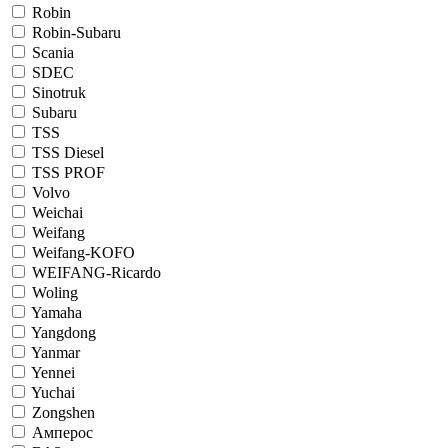
Robin
Robin-Subaru
Scania
SDEC
Sinotruk
Subaru
TSS
TSS Diesel
TSS PROF
Volvo
Weichai
Weifang
Weifang-KOFO
WEIFANG-Ricardo
Woling
Yamaha
Yangdong
Yanmar
Yennei
Yuchai
Zongshen
Амперос