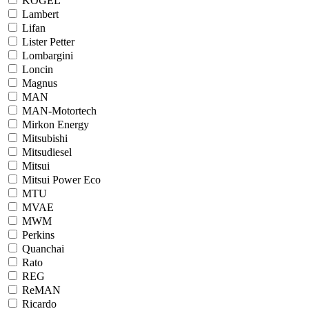
KÖGEL
Lambert
Lifan
Lister Petter
Lombargini
Loncin
Magnus
MAN
MAN-Motortech
Mirkon Energy
Mitsubishi
Mitsudiesel
Mitsui
Mitsui Power Eco
MTU
MVAE
MWM
Perkins
Quanchai
Rato
REG
ReMAN
Ricardo