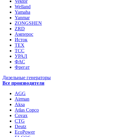
Vektor
Welland
Yamaha
Yanmar
ZONGSHEN
ZRD
Амперос
Исток
ТЕХ
ТСС
УРАЛ
ФАС
Фрегат
Дизельные генераторы
Все производители
AGG
Airman
Aksa
Atlas Copco
Covax
CTG
Deutz
EcoPower