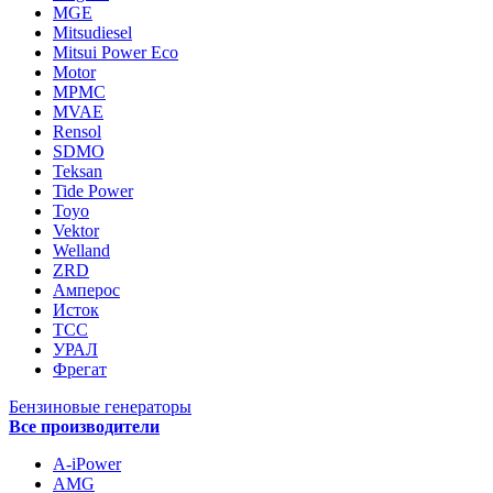
MGE
Mitsudiesel
Mitsui Power Eco
Motor
MPMC
MVAE
Rensol
SDMO
Teksan
Tide Power
Toyo
Vektor
Welland
ZRD
Амперос
Исток
ТСС
УРАЛ
Фрегат
Бензиновые генераторы
Все производители
A-iPower
AMG