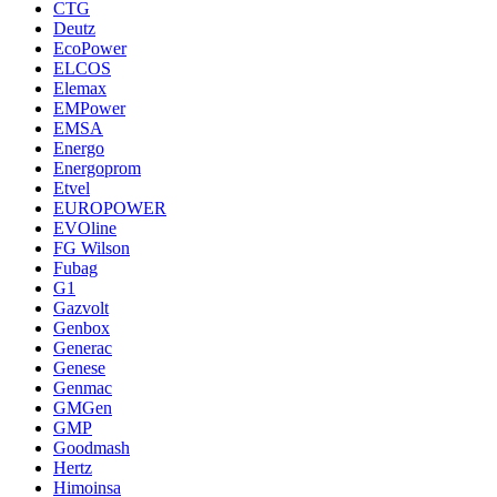
CTG
Deutz
EcoPower
ELCOS
Elemax
EMPower
EMSA
Energo
Energoprom
Etvel
EUROPOWER
EVOline
FG Wilson
Fubag
G1
Gazvolt
Genbox
Generac
Genese
Genmac
GMGen
GMP
Goodmash
Hertz
Himoinsa