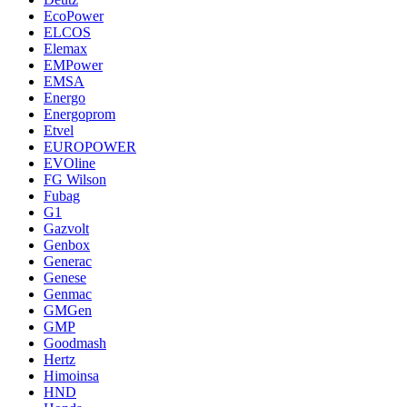
EcoPower
ELCOS
Elemax
EMPower
EMSA
Energo
Energoprom
Etvel
EUROPOWER
EVOline
FG Wilson
Fubag
G1
Gazvolt
Genbox
Generac
Genese
Genmac
GMGen
GMP
Goodmash
Hertz
Himoinsa
HND