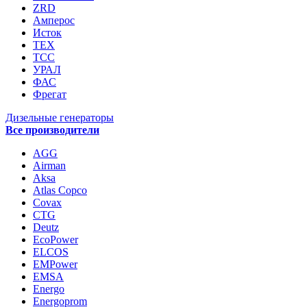
ZRD
Амперос
Исток
ТЕХ
ТСС
УРАЛ
ФАС
Фрегат
Дизельные генераторы
Все производители
AGG
Airman
Aksa
Atlas Copco
Covax
CTG
Deutz
EcoPower
ELCOS
EMPower
EMSA
Energo
Energoprom