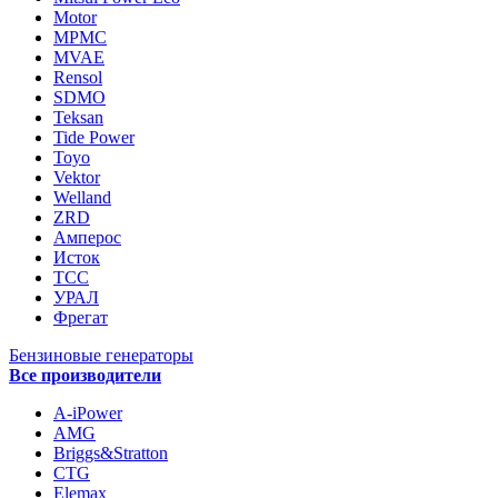
Motor
MPMC
MVAE
Rensol
SDMO
Teksan
Tide Power
Toyo
Vektor
Welland
ZRD
Амперос
Исток
ТСС
УРАЛ
Фрегат
Бензиновые генераторы
Все производители
A-iPower
AMG
Briggs&Stratton
CTG
Elemax