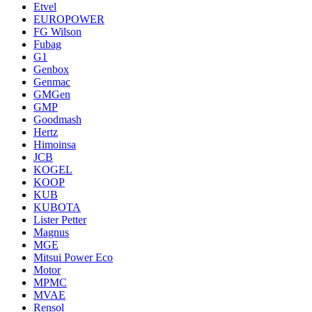
Etvel
EUROPOWER
FG Wilson
Fubag
G1
Genbox
Genmac
GMGen
GMP
Goodmash
Hertz
Himoinsa
JCB
KOGEL
KOOP
KUB
KUBOTA
Lister Petter
Magnus
MGE
Mitsui Power Eco
Motor
MPMC
MVAE
Rensol