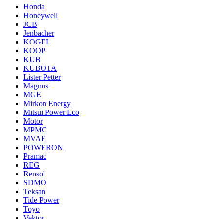
Honda
Honeywell
JCB
Jenbacher
KOGEL
KOOP
KUB
KUBOTA
Lister Petter
Magnus
MGE
Mirkon Energy
Mitsui Power Eco
Motor
MPMC
MVAE
POWERON
Pramac
REG
Rensol
SDMO
Teksan
Tide Power
Toyo
Vektor