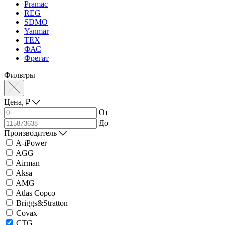
Pramac
REG
SDMO
Yanmar
ТЕХ
ФАС
Фрегат
Фильтры
Цена,
₽
От
До
Производитель
A-iPower
AGG
Airman
Aksa
AMG
Atlas Copco
Briggs&Stratton
Covax
CTG