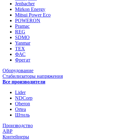
Jenbacher
Mirkon Energy
Mitsui Power Eco
POWERON
Pramac
REG
SDMO
Yanmar
ТЕХ
ФАС
Фрегат
Оборудование
Стабилизаторы напряжения
Все производители
Lider
NDCorp
Oberon
Ortea
Штиль
Производство
АВР
Контейнеры