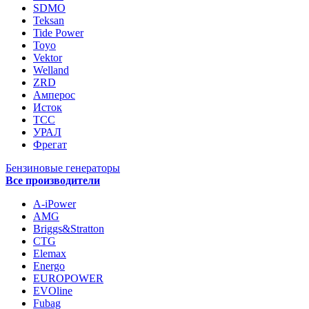
SDMO
Teksan
Tide Power
Toyo
Vektor
Welland
ZRD
Амперос
Исток
ТСС
УРАЛ
Фрегат
Бензиновые генераторы
Все производители
A-iPower
AMG
Briggs&Stratton
CTG
Elemax
Energo
EUROPOWER
EVOline
Fubag