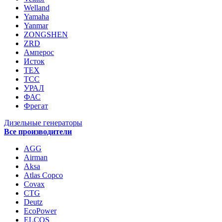
Welland
Yamaha
Yanmar
ZONGSHEN
ZRD
Амперос
Исток
ТЕХ
ТСС
УРАЛ
ФАС
Фрегат
Дизельные генераторы
Все производители
AGG
Airman
Aksa
Atlas Copco
Covax
CTG
Deutz
EcoPower
ELCOS