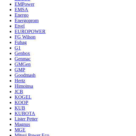
EMPower
EMSA
Energo
Energoprom
Etvel
EUROPOWER
FG Wilson
Fubag
G1
Genbox
Genmac
GMGen
GMP
Goodmash
Hertz
Himoinsa
JCB
KOGEL
KOOP
KUB
KUBOTA
Lister Petter
Magnus
MGE
Mitsui Power Eco