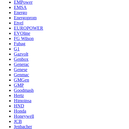
EMPower
EMSA
Energo
Energoprom
Etvel
EUROPOWER
EVOline
FG Wilson
Fubag
G1
Gazvolt
Genbox
Generac
Genese
Genmac
GMGen
GMP
Goodmash
Hertz
Himoinsa
HND
Honda
Honeywell
JCB
Jenbacher