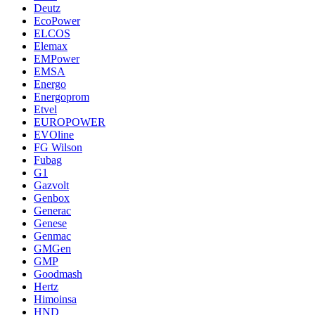
Deutz
EcoPower
ELCOS
Elemax
EMPower
EMSA
Energo
Energoprom
Etvel
EUROPOWER
EVOline
FG Wilson
Fubag
G1
Gazvolt
Genbox
Generac
Genese
Genmac
GMGen
GMP
Goodmash
Hertz
Himoinsa
HND