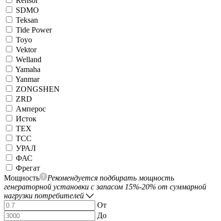
Rensol
SDMO
Teksan
Tide Power
Toyo
Vektor
Welland
Yamaha
Yanmar
ZONGSHEN
ZRD
Амперос
Исток
ТЕХ
ТСС
УРАЛ
ФАС
Фрегат
Мощность
Рекомендуется подбирать мощность
генераторной установки с запасом 15%-20% от суммарной
нагрузки потребителей
От
До