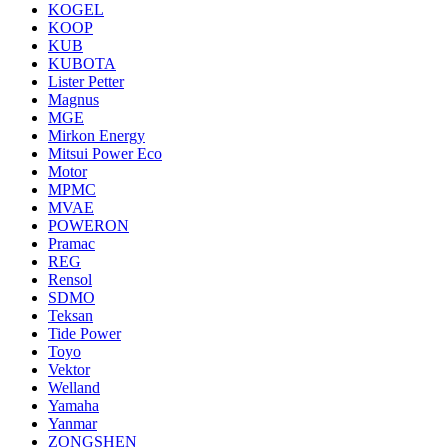
KOGEL
KOOP
KUB
KUBOTA
Lister Petter
Magnus
MGE
Mirkon Energy
Mitsui Power Eco
Motor
MPMC
MVAE
POWERON
Pramac
REG
Rensol
SDMO
Teksan
Tide Power
Toyo
Vektor
Welland
Yamaha
Yanmar
ZONGSHEN