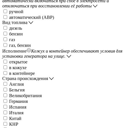
автоматически включаться при сбое в электросети и
отключаться при восстановлении её работы
ручной
автоматический (АВР)
Вид топлива
дизель
бензин
газ
газ, бензин
Исполнение
Кожух и контейнер обеспечивают условия для
установки генератора на улице.
открытое
в кожухе
в контейнере
Страна происхождения
Англия
Бельгия
Великобритания
Германия
Испания
Италия
Китай
КНР