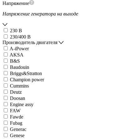
Напряжение
Напряжение генератора на выходе
230 В
230/400 В
Производитель двигателя
A-iPower
AKSA
B&S
Baudouin
Briggs&Stratton
Champion power
Cummins
Deutz
Doosan
Engine assy
FAW
Fawde
Fubag
Generac
Genese