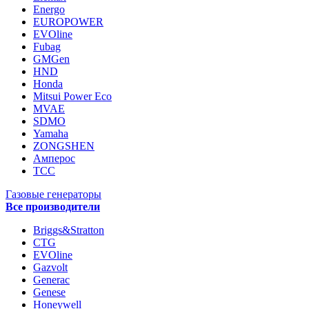
Energo
EUROPOWER
EVOline
Fubag
GMGen
HND
Honda
Mitsui Power Eco
MVAE
SDMO
Yamaha
ZONGSHEN
Амперос
ТСС
Газовые генераторы
Все производители
Briggs&Stratton
CTG
EVOline
Gazvolt
Generac
Genese
Honeywell