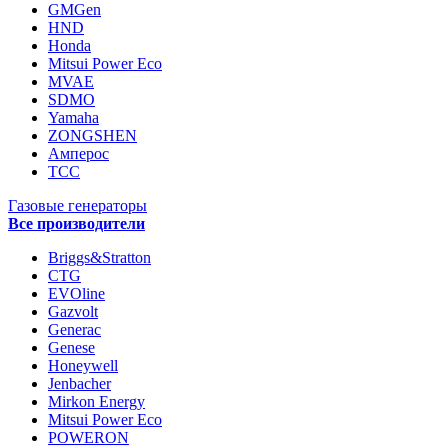
GMGen
HND
Honda
Mitsui Power Eco
MVAE
SDMO
Yamaha
ZONGSHEN
Амперос
ТСС
Газовые генераторы
Все производители
Briggs&Stratton
CTG
EVOline
Gazvolt
Generac
Genese
Honeywell
Jenbacher
Mirkon Energy
Mitsui Power Eco
POWERON