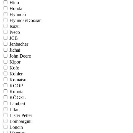
Hino
Honda
Hyundai
Hyundai/Doosan
Isuzu
Iveco
JCB
Jenbacher
Jichai
John Deere
Kipor
Kofo
Kohler
Komatsu
KOOP
Kubota
KÖGEL
Lambert
Lifan
Lister Petter
Lombargini
Loncin