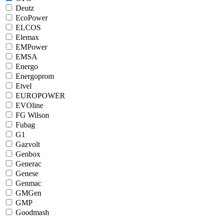
Deutz
EcoPower
ELCOS
Elemax
EMPower
EMSA
Energo
Energoprom
Etvel
EUROPOWER
EVOline
FG Wilson
Fubag
G1
Gazvolt
Genbox
Generac
Genese
Genmac
GMGen
GMP
Goodmash