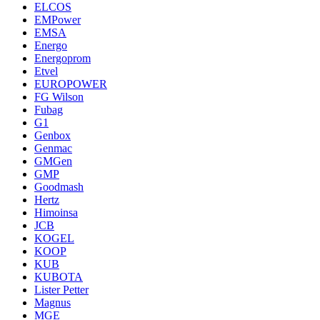
ELCOS
EMPower
EMSA
Energo
Energoprom
Etvel
EUROPOWER
FG Wilson
Fubag
G1
Genbox
Genmac
GMGen
GMP
Goodmash
Hertz
Himoinsa
JCB
KOGEL
KOOP
KUB
KUBOTA
Lister Petter
Magnus
MGE