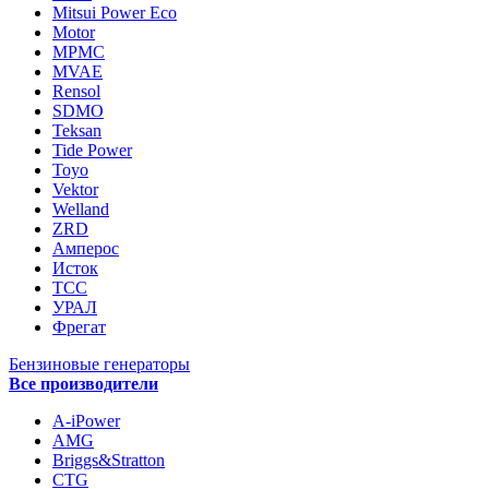
Mitsui Power Eco
Motor
MPMC
MVAE
Rensol
SDMO
Teksan
Tide Power
Toyo
Vektor
Welland
ZRD
Амперос
Исток
ТСС
УРАЛ
Фрегат
Бензиновые генераторы
Все производители
A-iPower
AMG
Briggs&Stratton
CTG