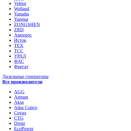
Vektor
Welland
Yamaha
Yanmar
ZONGSHEN
ZRD
Амперос
Исток
ТЕХ
ТСС
УРАЛ
ФАС
Фрегат
Дизельные генераторы
Все производители
AGG
Airman
Aksa
Atlas Copco
Covax
CTG
Deutz
EcoPower