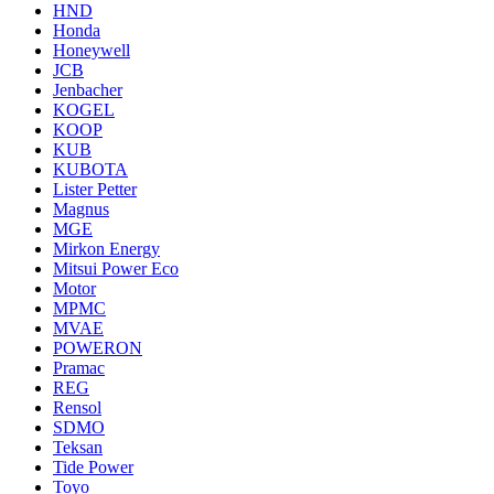
HND
Honda
Honeywell
JCB
Jenbacher
KOGEL
KOOP
KUB
KUBOTA
Lister Petter
Magnus
MGE
Mirkon Energy
Mitsui Power Eco
Motor
MPMC
MVAE
POWERON
Pramac
REG
Rensol
SDMO
Teksan
Tide Power
Toyo