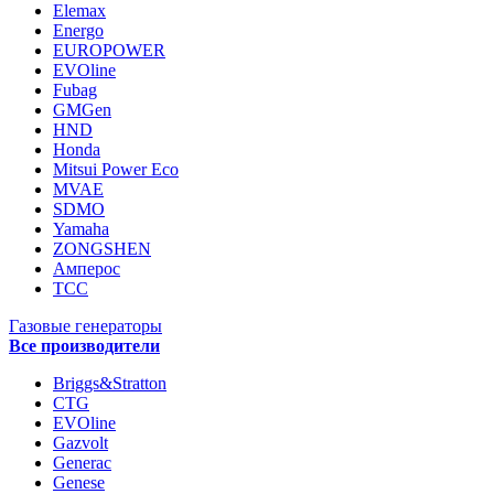
Elemax
Energo
EUROPOWER
EVOline
Fubag
GMGen
HND
Honda
Mitsui Power Eco
MVAE
SDMO
Yamaha
ZONGSHEN
Амперос
ТСС
Газовые генераторы
Все производители
Briggs&Stratton
CTG
EVOline
Gazvolt
Generac
Genese