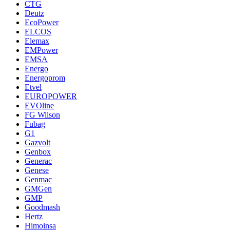
CTG
Deutz
EcoPower
ELCOS
Elemax
EMPower
EMSA
Energo
Energoprom
Etvel
EUROPOWER
EVOline
FG Wilson
Fubag
G1
Gazvolt
Genbox
Generac
Genese
Genmac
GMGen
GMP
Goodmash
Hertz
Himoinsa