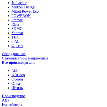
Jenbacher
Mirkon Energy
Mitsui Power Eco
POWERON
Pramac
REG
SDMO
Yanmar
ТЕХ
ФАС
Фрегат
Оборудование
Стабилизаторы напряжения
Все производители
Lider
NDCorp
Oberon
Ortea
Штиль
Производство
АВР
Контейнеры