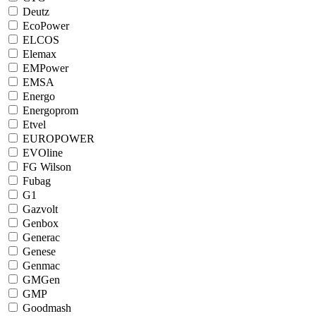
Deutz
EcoPower
ELCOS
Elemax
EMPower
EMSA
Energo
Energoprom
Etvel
EUROPOWER
EVOline
FG Wilson
Fubag
G1
Gazvolt
Genbox
Generac
Genese
Genmac
GMGen
GMP
Goodmash