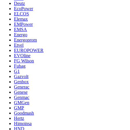
Deutz
EcoPower
ELCOS
Elemax
EMPower
EMSA
Energo
Energoprom
Etvel
EUROPOWER
EVOline
FG Wilson
Fubag
G1
Gazvolt
Genbox
Generac
Genese
Genmac
GMGen
GMP
Goodmash
Hertz
Himoinsa
HND