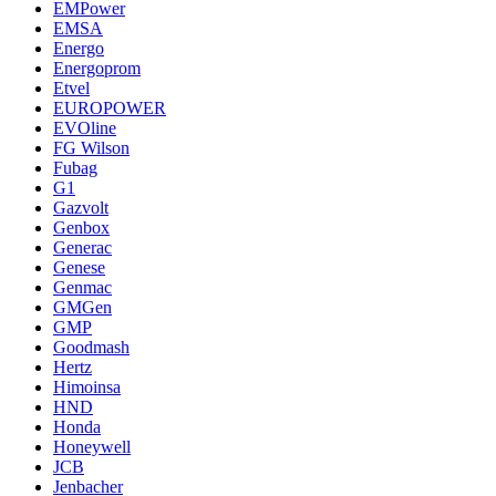
EMPower
EMSA
Energo
Energoprom
Etvel
EUROPOWER
EVOline
FG Wilson
Fubag
G1
Gazvolt
Genbox
Generac
Genese
Genmac
GMGen
GMP
Goodmash
Hertz
Himoinsa
HND
Honda
Honeywell
JCB
Jenbacher