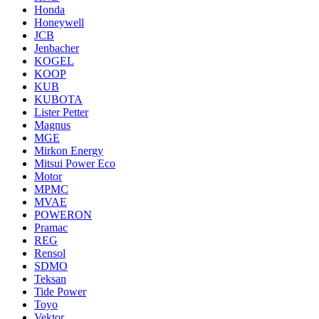
Honda
Honeywell
JCB
Jenbacher
KOGEL
KOOP
KUB
KUBOTA
Lister Petter
Magnus
MGE
Mirkon Energy
Mitsui Power Eco
Motor
MPMC
MVAE
POWERON
Pramac
REG
Rensol
SDMO
Teksan
Tide Power
Toyo
Vektor