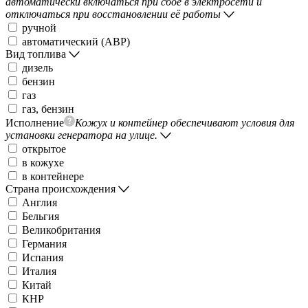
автоматически включаться при сбое в электросети и
отключаться при восстановлении её работы
ручной
автоматический (АВР)
Вид топлива
дизель
бензин
газ
газ, бензин
Исполнение
Кожух и контейнер обеспечивают условия для
установки генератора на улице.
открытое
в кожухе
в контейнере
Страна происхождения
Англия
Бельгия
Великобритания
Германия
Испания
Италия
Китай
КНР