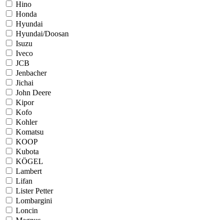
Hino
Honda
Hyundai
Hyundai/Doosan
Isuzu
Iveco
JCB
Jenbacher
Jichai
John Deere
Kipor
Kofo
Kohler
Komatsu
KOOP
Kubota
KÖGEL
Lambert
Lifan
Lister Petter
Lombargini
Loncin