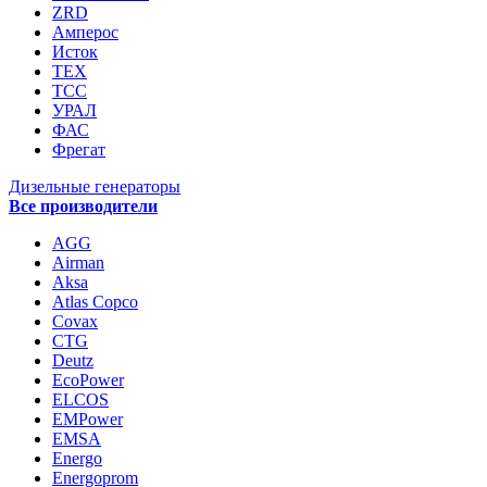
ZRD
Амперос
Исток
ТЕХ
ТСС
УРАЛ
ФАС
Фрегат
Дизельные генераторы
Все производители
AGG
Airman
Aksa
Atlas Copco
Covax
CTG
Deutz
EcoPower
ELCOS
EMPower
EMSA
Energo
Energoprom