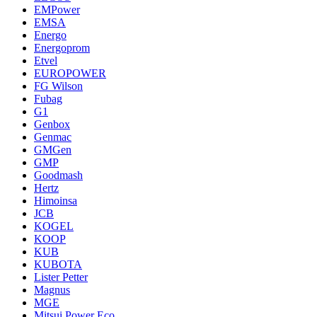
EMPower
EMSA
Energo
Energoprom
Etvel
EUROPOWER
FG Wilson
Fubag
G1
Genbox
Genmac
GMGen
GMP
Goodmash
Hertz
Himoinsa
JCB
KOGEL
KOOP
KUB
KUBOTA
Lister Petter
Magnus
MGE
Mitsui Power Eco