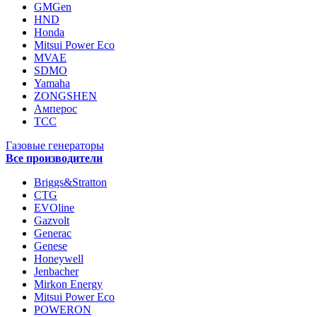
GMGen
HND
Honda
Mitsui Power Eco
MVAE
SDMO
Yamaha
ZONGSHEN
Амперос
ТСС
Газовые генераторы
Все производители
Briggs&Stratton
CTG
EVOline
Gazvolt
Generac
Genese
Honeywell
Jenbacher
Mirkon Energy
Mitsui Power Eco
POWERON