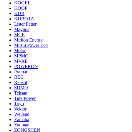
KOGEL
KOOP
KUB
KUBOTA
Lister Petter
Magnus
MGE
Mirkon Energy
Mitsui Power Eco
Motor
MPMC
MVAE
POWERON
Pramac
REG
Rensol
SDMO
Teksan
Tide Power
Toyo
Vektor
Welland
Yamaha
Yanmar
ZONGSHEN