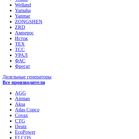
Welland
Yamaha
Yanmar
ZONGSHEN
ZRD
Амперос
Исток
ТЕХ
ТСС
УРАЛ
ФАС
Фрегат
Дизельные генераторы
Все производители
AGG
Airman
Aksa
Atlas Copco
Covax
CTG
Deutz
EcoPower
ELCOS