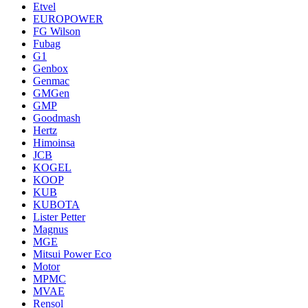
Etvel
EUROPOWER
FG Wilson
Fubag
G1
Genbox
Genmac
GMGen
GMP
Goodmash
Hertz
Himoinsa
JCB
KOGEL
KOOP
KUB
KUBOTA
Lister Petter
Magnus
MGE
Mitsui Power Eco
Motor
MPMC
MVAE
Rensol