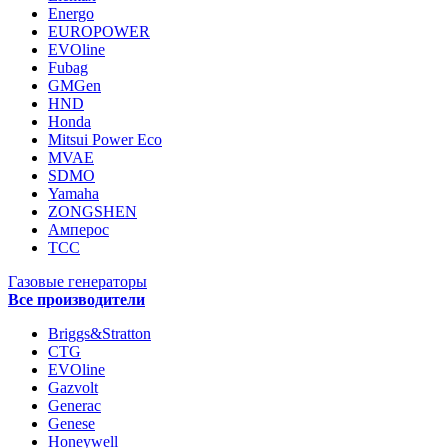
Energo
EUROPOWER
EVOline
Fubag
GMGen
HND
Honda
Mitsui Power Eco
MVAE
SDMO
Yamaha
ZONGSHEN
Амперос
ТСС
Газовые генераторы
Все производители
Briggs&Stratton
CTG
EVOline
Gazvolt
Generac
Genese
Honeywell