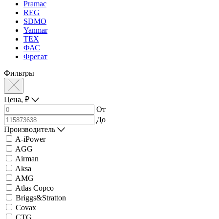
Pramac
REG
SDMO
Yanmar
ТЕХ
ФАС
Фрегат
Фильтры
Цена,
₽
От
До
Производитель
A-iPower
AGG
Airman
Aksa
AMG
Atlas Copco
Briggs&Stratton
Covax
CTG