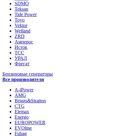
SDMO
Teksan
Tide Power
Toyo
Vektor
Welland
ZRD
Амперос
Исток
ТСС
УРАЛ
Фрегат
Бензиновые генераторы
Все производители
A-iPower
AMG
Briggs&Stratton
CTG
Elemax
Energo
EUROPOWER
EVOline
Fubag