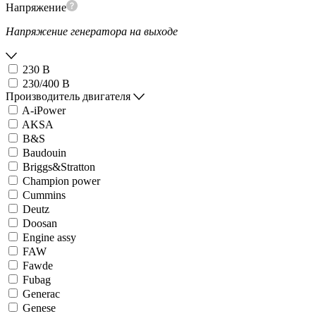
Напряжение
Напряжение генератора на выходе
230 В
230/400 В
Производитель двигателя
A-iPower
AKSA
B&S
Baudouin
Briggs&Stratton
Champion power
Cummins
Deutz
Doosan
Engine assy
FAW
Fawde
Fubag
Generac
Genese