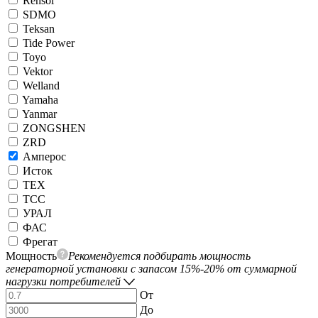
Rensol
SDMO
Teksan
Tide Power
Toyo
Vektor
Welland
Yamaha
Yanmar
ZONGSHEN
ZRD
Амперос
Исток
ТЕХ
ТСС
УРАЛ
ФАС
Фрегат
Мощность
Рекомендуется подбирать мощность
генераторной установки с запасом 15%-20% от суммарной
нагрузки потребителей
От
До