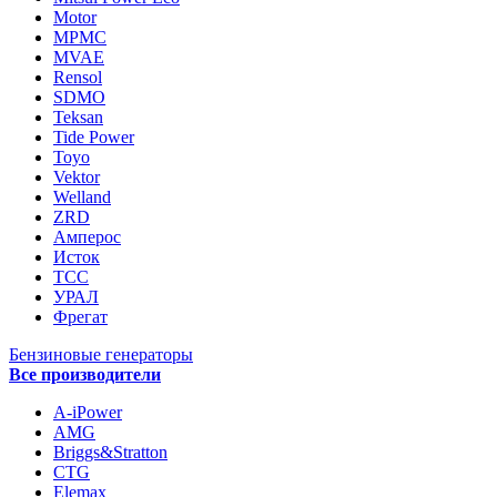
Motor
MPMC
MVAE
Rensol
SDMO
Teksan
Tide Power
Toyo
Vektor
Welland
ZRD
Амперос
Исток
ТСС
УРАЛ
Фрегат
Бензиновые генераторы
Все производители
A-iPower
AMG
Briggs&Stratton
CTG
Elemax