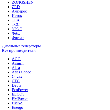
ZONGSHEN
ZRD
Амперос
Исток
ТЕХ
ТСС
УРАЛ
ФАС
Фрегат
Дизельные генераторы
Все производители
AGG
Airman
Aksa
Atlas Copco
Covax
CTG
Deutz
EcoPower
ELCOS
EMPower
EMSA
Energo