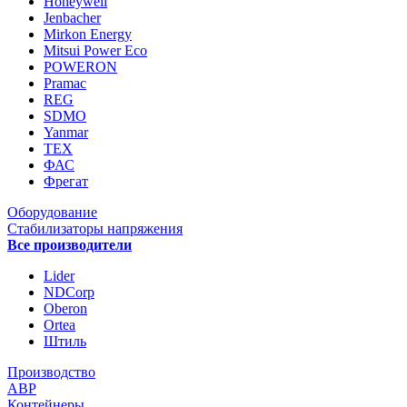
Honeywell
Jenbacher
Mirkon Energy
Mitsui Power Eco
POWERON
Pramac
REG
SDMO
Yanmar
ТЕХ
ФАС
Фрегат
Оборудование
Стабилизаторы напряжения
Все производители
Lider
NDCorp
Oberon
Ortea
Штиль
Производство
АВР
Контейнеры