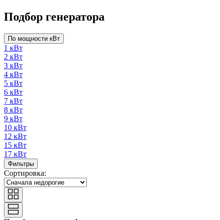
Подбор генератора
По мощности кВт
1 кВт
2 кВт
3 кВт
4 кВт
5 кВт
6 кВт
7 кВт
8 кВт
9 кВт
10 кВт
12 кВт
15 кВт
17 кВт
Фильтры
Сортировка: