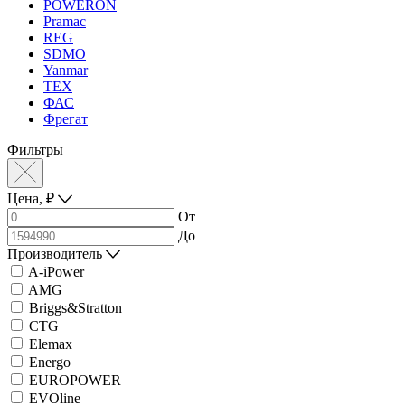
POWERON
Pramac
REG
SDMO
Yanmar
ТЕХ
ФАС
Фрегат
Фильтры
Цена,
₽
От
До
Производитель
A-iPower
AMG
Briggs&Stratton
CTG
Elemax
Energo
EUROPOWER
EVOline