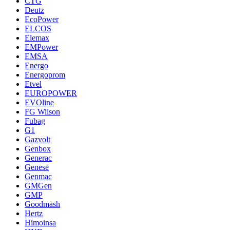
CTG
Deutz
EcoPower
ELCOS
Elemax
EMPower
EMSA
Energo
Energoprom
Etvel
EUROPOWER
EVOline
FG Wilson
Fubag
G1
Gazvolt
Genbox
Generac
Genese
Genmac
GMGen
GMP
Goodmash
Hertz
Himoinsa