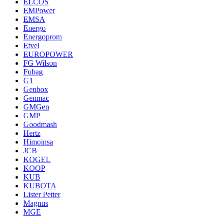
ELCOS
EMPower
EMSA
Energo
Energoprom
Etvel
EUROPOWER
FG Wilson
Fubag
G1
Genbox
Genmac
GMGen
GMP
Goodmash
Hertz
Himoinsa
JCB
KOGEL
KOOP
KUB
KUBOTA
Lister Petter
Magnus
MGE