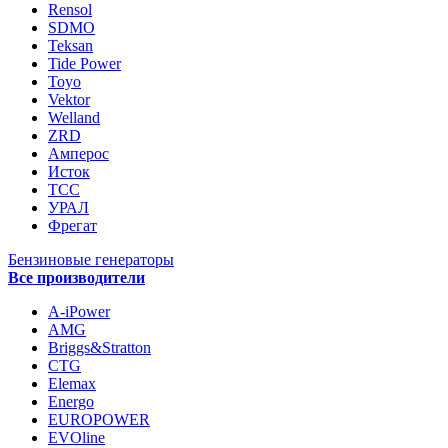
Rensol
SDMO
Teksan
Tide Power
Toyo
Vektor
Welland
ZRD
Амперос
Исток
ТСС
УРАЛ
Фрегат
Бензиновые генераторы
Все производители
A-iPower
AMG
Briggs&Stratton
CTG
Elemax
Energo
EUROPOWER
EVOline