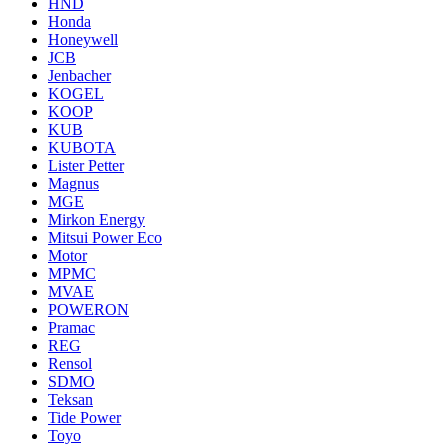
HND
Honda
Honeywell
JCB
Jenbacher
KOGEL
KOOP
KUB
KUBOTA
Lister Petter
Magnus
MGE
Mirkon Energy
Mitsui Power Eco
Motor
MPMC
MVAE
POWERON
Pramac
REG
Rensol
SDMO
Teksan
Tide Power
Toyo