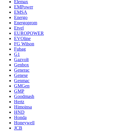
Elemax
EMPower
EMSA
Energo
Energoprom
Etvel
EUROPOWER
EVOline
FG Wilson
Fubag
G1
Gazvolt
Genbox
Generac
Genese
Genmac
GMGen
GMP
Goodmash
Hertz
Himoinsa
HND
Honda
Honeywell
JCB