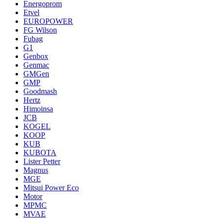
Energoprom
Etvel
EUROPOWER
FG Wilson
Fubag
G1
Genbox
Genmac
GMGen
GMP
Goodmash
Hertz
Himoinsa
JCB
KOGEL
KOOP
KUB
KUBOTA
Lister Petter
Magnus
MGE
Mitsui Power Eco
Motor
MPMC
MVAE