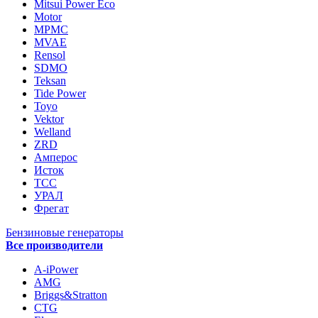
Mitsui Power Eco
Motor
MPMC
MVAE
Rensol
SDMO
Teksan
Tide Power
Toyo
Vektor
Welland
ZRD
Амперос
Исток
ТСС
УРАЛ
Фрегат
Бензиновые генераторы
Все производители
A-iPower
AMG
Briggs&Stratton
CTG