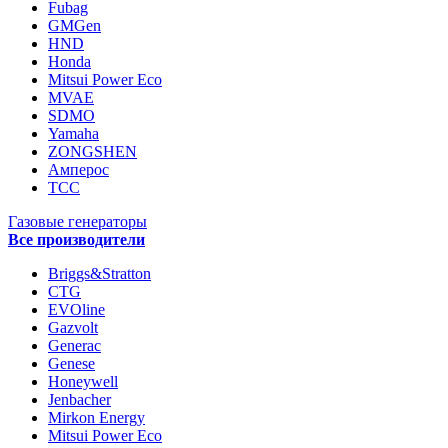
Fubag
GMGen
HND
Honda
Mitsui Power Eco
MVAE
SDMO
Yamaha
ZONGSHEN
Амперос
ТСС
Газовые генераторы
Все производители
Briggs&Stratton
CTG
EVOline
Gazvolt
Generac
Genese
Honeywell
Jenbacher
Mirkon Energy
Mitsui Power Eco