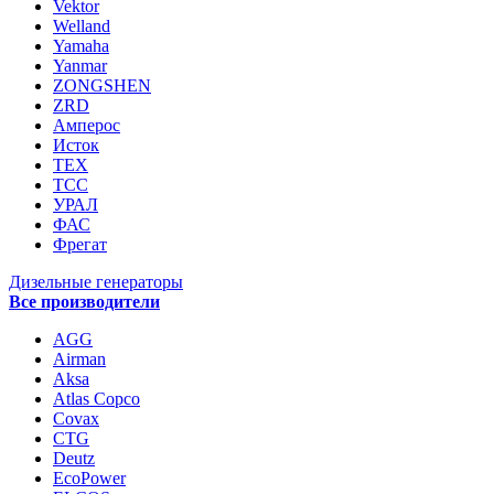
Vektor
Welland
Yamaha
Yanmar
ZONGSHEN
ZRD
Амперос
Исток
ТЕХ
ТСС
УРАЛ
ФАС
Фрегат
Дизельные генераторы
Все производители
AGG
Airman
Aksa
Atlas Copco
Covax
CTG
Deutz
EcoPower