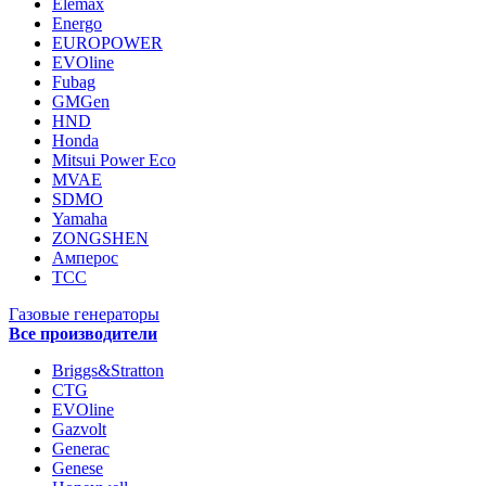
Elemax
Energo
EUROPOWER
EVOline
Fubag
GMGen
HND
Honda
Mitsui Power Eco
MVAE
SDMO
Yamaha
ZONGSHEN
Амперос
ТСС
Газовые генераторы
Все производители
Briggs&Stratton
CTG
EVOline
Gazvolt
Generac
Genese