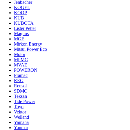
Jenbacher
KOGEL
KOOP
KUB
KUBOTA
Lister Petter
Magnus
MGE
Mirkon Energy
Mitsui Power Eco
Motor
MPMC
MVAE
POWERON
Pramac
REG
Rensol
SDMO
Teksan
Tide Power
Toyo
Vektor
Welland
Yamaha
Yanmar