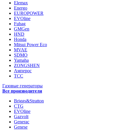
Elemax
Energo
EUROPOWER
EVOline
Fubag
GMGen
HND
Honda
Mitsui Power Eco
MVAE
SDMO
Yamaha
ZONGSHEN
Амперос
ТСС
Газовые генераторы
Все производители
Briggs&Stratton
CTG
EVOline
Gazvolt
Generac
Genese