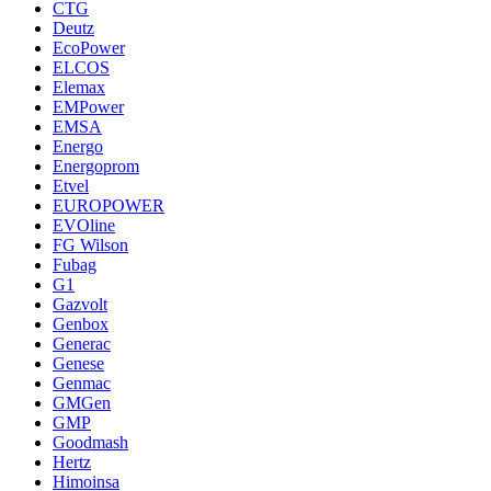
CTG
Deutz
EcoPower
ELCOS
Elemax
EMPower
EMSA
Energo
Energoprom
Etvel
EUROPOWER
EVOline
FG Wilson
Fubag
G1
Gazvolt
Genbox
Generac
Genese
Genmac
GMGen
GMP
Goodmash
Hertz
Himoinsa