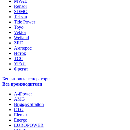
MVAE
Rensol
SDMO
Teksan
Tide Power
Toyo
Vektor
Welland
ZRD
Амперос
Исток
ТСС
УРАЛ
Фрегат
Бензиновые генераторы
Все производители
A-iPower
AMG
Briggs&Stratton
CTG
Elemax
Energo
EUROPOWER