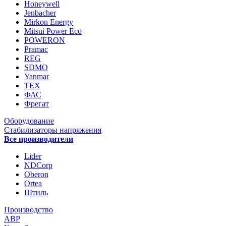
Honeywell
Jenbacher
Mirkon Energy
Mitsui Power Eco
POWERON
Pramac
REG
SDMO
Yanmar
ТЕХ
ФАС
Фрегат
Оборудование
Стабилизаторы напряжения
Все производители
Lider
NDCorp
Oberon
Ortea
Штиль
Производство
АВР