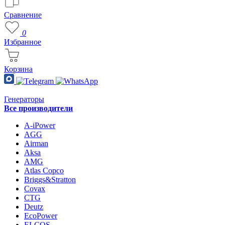
Сравнение
0
Избранное
Корзина
Генераторы
Все производители
A-iPower
AGG
Airman
Aksa
AMG
Atlas Copco
Briggs&Stratton
Covax
CTG
Deutz
EcoPower
ELCOS