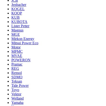
JCB
Jenbacher
KOGEL
KOOP
KUB
KUBOTA
Lister Petter
Magnus
MGE
Mirkon Energy
Mitsui Power Eco
Motor
MPMC
MVAE
POWERON
Pramac
REG
Rensol
SDMO
Teksan
Tide Power
Toyo
Vektor
Welland
Yamaha