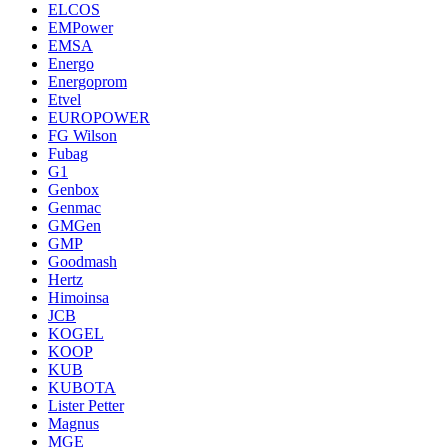
ELCOS
EMPower
EMSA
Energo
Energoprom
Etvel
EUROPOWER
FG Wilson
Fubag
G1
Genbox
Genmac
GMGen
GMP
Goodmash
Hertz
Himoinsa
JCB
KOGEL
KOOP
KUB
KUBOTA
Lister Petter
Magnus
MGE