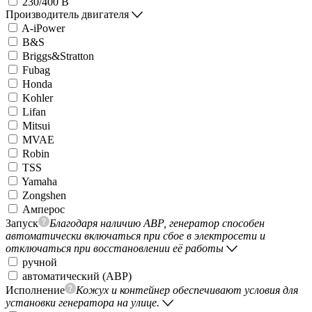
230/400 В
Производитель двигателя
A-iPower
B&S
Briggs&Stratton
Fubag
Honda
Kohler
Lifan
Mitsui
MVAE
Robin
TSS
Yamaha
Zongshen
Амперос
Запуск
Благодаря наличию АВР, генератор способен
автоматически включаться при сбое в электросети и
отключаться при восстановлении её работы
ручной
автоматический (АВР)
Исполнение
Кожух и контейнер обеспечивают условия для
установки генератора на улице.