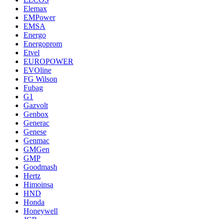
Elemax
EMPower
EMSA
Energo
Energoprom
Etvel
EUROPOWER
EVOline
FG Wilson
Fubag
G1
Gazvolt
Genbox
Generac
Genese
Genmac
GMGen
GMP
Goodmash
Hertz
Himoinsa
HND
Honda
Honeywell