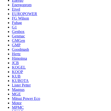
Energo
Energoprom
Etvel
EUROPOWER
FG Wilson
Fubag
G1
Genbox
Genmac
GMGen
GMP
Goodmash
Hertz
Himoinsa
JCB
KOGEL
KOOP
KUB
KUBOTA
Lister Petter
Magnus
MGE
Mitsui Power Eco
Motor
MPMC