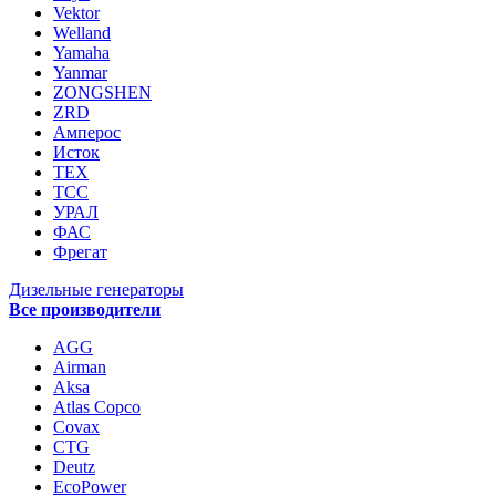
Vektor
Welland
Yamaha
Yanmar
ZONGSHEN
ZRD
Амперос
Исток
ТЕХ
ТСС
УРАЛ
ФАС
Фрегат
Дизельные генераторы
Все производители
AGG
Airman
Aksa
Atlas Copco
Covax
CTG
Deutz
EcoPower