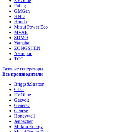
EVOline
Fubag
GMGen
HND
Honda
Mitsui Power Eco
MVAE
SDMO
Yamaha
ZONGSHEN
Амперос
ТСС
Газовые генераторы
Все производители
Briggs&Stratton
CTG
EVOline
Gazvolt
Generac
Genese
Honeywell
Jenbacher
Mirkon Energy
Mitsui Power Eco