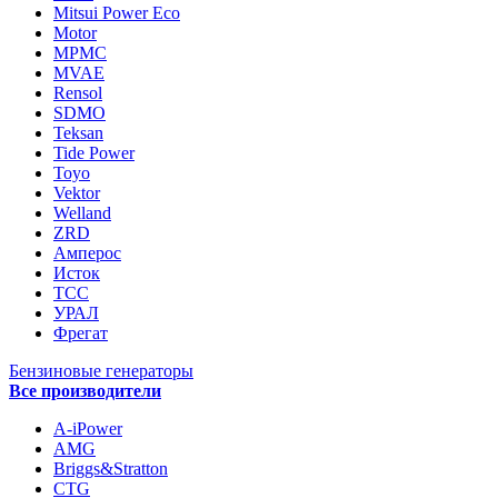
Mitsui Power Eco
Motor
MPMC
MVAE
Rensol
SDMO
Teksan
Tide Power
Toyo
Vektor
Welland
ZRD
Амперос
Исток
ТСС
УРАЛ
Фрегат
Бензиновые генераторы
Все производители
A-iPower
AMG
Briggs&Stratton
CTG