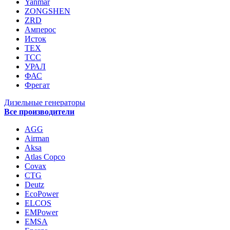
Yanmar
ZONGSHEN
ZRD
Амперос
Исток
ТЕХ
ТСС
УРАЛ
ФАС
Фрегат
Дизельные генераторы
Все производители
AGG
Airman
Aksa
Atlas Copco
Covax
CTG
Deutz
EcoPower
ELCOS
EMPower
EMSA