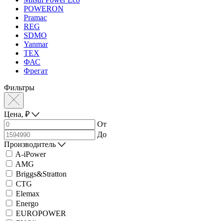
POWERON
Pramac
REG
SDMO
Yanmar
ТЕХ
ФАС
Фрегат
Фильтры
Цена,
₽
От
До
Производитель
A-iPower
AMG
Briggs&Stratton
CTG
Elemax
Energo
EUROPOWER