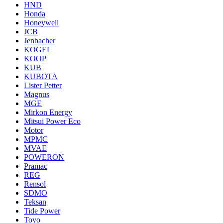
HND
Honda
Honeywell
JCB
Jenbacher
KOGEL
KOOP
KUB
KUBOTA
Lister Petter
Magnus
MGE
Mirkon Energy
Mitsui Power Eco
Motor
MPMC
MVAE
POWERON
Pramac
REG
Rensol
SDMO
Teksan
Tide Power
Toyo