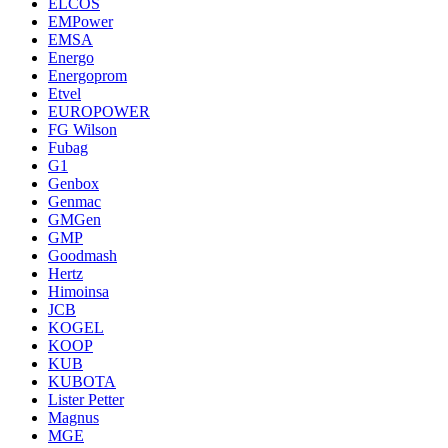
ELCOS
EMPower
EMSA
Energo
Energoprom
Etvel
EUROPOWER
FG Wilson
Fubag
G1
Genbox
Genmac
GMGen
GMP
Goodmash
Hertz
Himoinsa
JCB
KOGEL
KOOP
KUB
KUBOTA
Lister Petter
Magnus
MGE