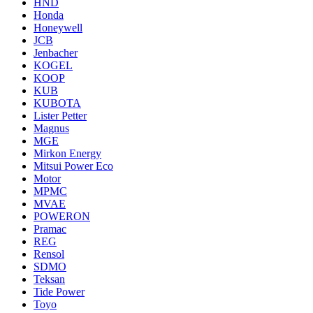
HND
Honda
Honeywell
JCB
Jenbacher
KOGEL
KOOP
KUB
KUBOTA
Lister Petter
Magnus
MGE
Mirkon Energy
Mitsui Power Eco
Motor
MPMC
MVAE
POWERON
Pramac
REG
Rensol
SDMO
Teksan
Tide Power
Toyo