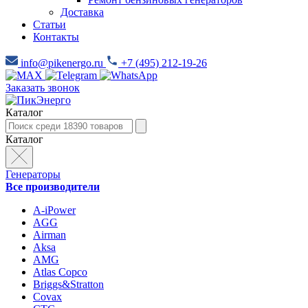
Доставка
Статьи
Контакты
info@pikenergo.ru
+7 (495) 212-19-26
Заказать звонок
Каталог
Каталог
Генераторы
Все производители
A-iPower
AGG
Airman
Aksa
AMG
Atlas Copco
Briggs&Stratton
Covax