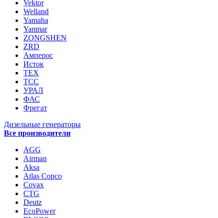
Vektor
Welland
Yamaha
Yanmar
ZONGSHEN
ZRD
Амперос
Исток
ТЕХ
ТСС
УРАЛ
ФАС
Фрегат
Дизельные генераторы
Все производители
AGG
Airman
Aksa
Atlas Copco
Covax
CTG
Deutz
EcoPower