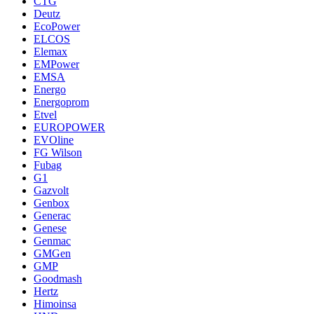
CTG
Deutz
EcoPower
ELCOS
Elemax
EMPower
EMSA
Energo
Energoprom
Etvel
EUROPOWER
EVOline
FG Wilson
Fubag
G1
Gazvolt
Genbox
Generac
Genese
Genmac
GMGen
GMP
Goodmash
Hertz
Himoinsa