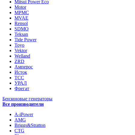
Mitsui Power Eco
Motor
MPMC
MVAE
Rensol
SDMO
Teksan
Tide Power
Toyo
Vektor
Welland
ZRD
Амперос
Исток
ТСС
УРАЛ
Фрегат
Бензиновые генераторы
Все производители
A-iPower
AMG
Briggs&Stratton
CTG