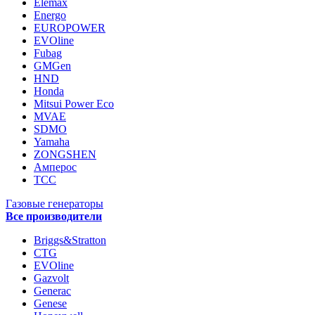
Elemax
Energo
EUROPOWER
EVOline
Fubag
GMGen
HND
Honda
Mitsui Power Eco
MVAE
SDMO
Yamaha
ZONGSHEN
Амперос
ТСС
Газовые генераторы
Все производители
Briggs&Stratton
CTG
EVOline
Gazvolt
Generac
Genese