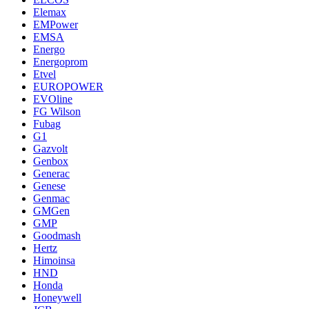
Elemax
EMPower
EMSA
Energo
Energoprom
Etvel
EUROPOWER
EVOline
FG Wilson
Fubag
G1
Gazvolt
Genbox
Generac
Genese
Genmac
GMGen
GMP
Goodmash
Hertz
Himoinsa
HND
Honda
Honeywell