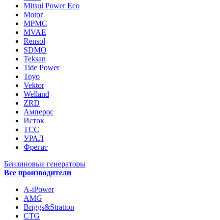
Mitsui Power Eco
Motor
MPMC
MVAE
Rensol
SDMO
Teksan
Tide Power
Toyo
Vektor
Welland
ZRD
Амперос
Исток
ТСС
УРАЛ
Фрегат
Бензиновые генераторы
Все производители
A-iPower
AMG
Briggs&Stratton
CTG