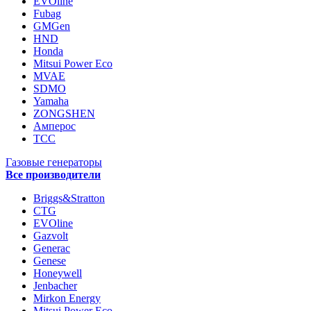
EVOline
Fubag
GMGen
HND
Honda
Mitsui Power Eco
MVAE
SDMO
Yamaha
ZONGSHEN
Амперос
ТСС
Газовые генераторы
Все производители
Briggs&Stratton
CTG
EVOline
Gazvolt
Generac
Genese
Honeywell
Jenbacher
Mirkon Energy
Mitsui Power Eco