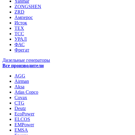
Yanmar
ZONGSHEN
ZRD
Амперос
Исток
ТЕХ
ТСС
УРАЛ
ФАС
Фрегат
Дизельные генераторы
Все производители
AGG
Airman
Aksa
Atlas Copco
Covax
CTG
Deutz
EcoPower
ELCOS
EMPower
EMSA