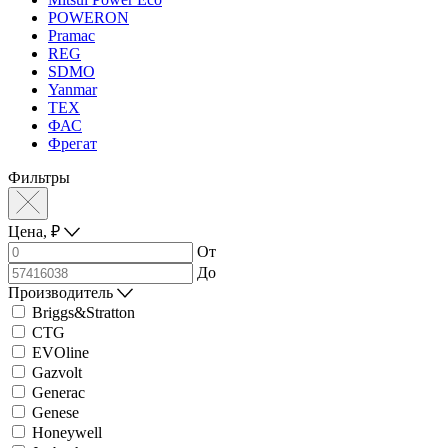
POWERON
Pramac
REG
SDMO
Yanmar
ТЕХ
ФАС
Фрегат
Фильтры
Цена,
₽
От
До
Производитель
Briggs&Stratton
CTG
EVOline
Gazvolt
Generac
Genese
Honeywell