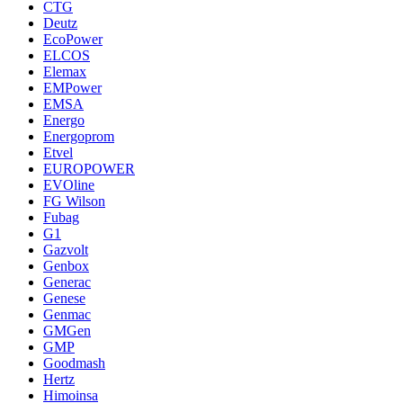
CTG
Deutz
EcoPower
ELCOS
Elemax
EMPower
EMSA
Energo
Energoprom
Etvel
EUROPOWER
EVOline
FG Wilson
Fubag
G1
Gazvolt
Genbox
Generac
Genese
Genmac
GMGen
GMP
Goodmash
Hertz
Himoinsa