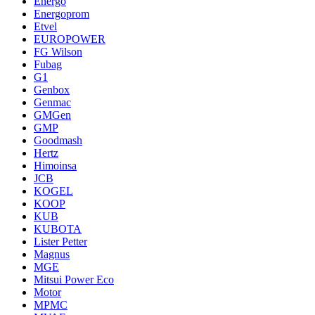
Energo
Energoprom
Etvel
EUROPOWER
FG Wilson
Fubag
G1
Genbox
Genmac
GMGen
GMP
Goodmash
Hertz
Himoinsa
JCB
KOGEL
KOOP
KUB
KUBOTA
Lister Petter
Magnus
MGE
Mitsui Power Eco
Motor
MPMC