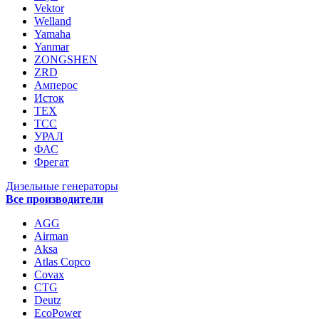
Vektor
Welland
Yamaha
Yanmar
ZONGSHEN
ZRD
Амперос
Исток
ТЕХ
ТСС
УРАЛ
ФАС
Фрегат
Дизельные генераторы
Все производители
AGG
Airman
Aksa
Atlas Copco
Covax
CTG
Deutz
EcoPower