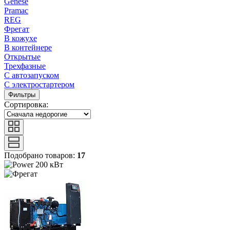
Genese
Pramac
REG
Фрегат
В кожухе
В контейнере
Открытые
Трехфазные
С автозапуском
С электростартером
Фильтры
Сортировка:
Подобрано товаров:
17
200 кВт