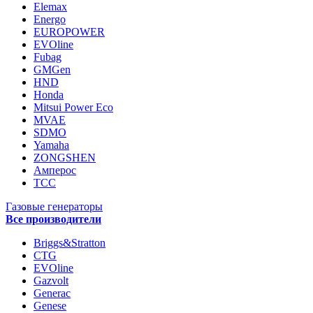
Elemax
Energo
EUROPOWER
EVOline
Fubag
GMGen
HND
Honda
Mitsui Power Eco
MVAE
SDMO
Yamaha
ZONGSHEN
Амперос
ТСС
Газовые генераторы
Все производители
Briggs&Stratton
CTG
EVOline
Gazvolt
Generac
Genese