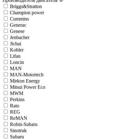
Производитель двигателя
Briggs&Stratton
Champion power
Cummins
Generac
Genese
Jenbacher
Jichai
Kohler
Lifan
Loncin
MAN
MAN-Motortech
Mirkon Energy
Mitsui Power Eco
MWM
Perkins
Rato
REG
ReMAN
Robin-Subaru
Sinotruk
Subaru