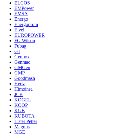
ELCOS
EMPower
EMSA
Energo
Energoprom
Etvel
EUROPOWER
FG Wilson
Fubag
G1
Genbox
Genmac
GMGen
GMP
Goodmash
Hertz
Himoinsa
JCB
KOGEL
KOOP
KUB
KUBOTA
Lister Petter
Magnus
MGE