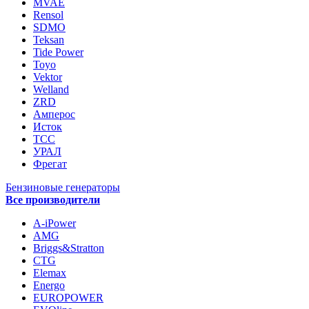
MVAE
Rensol
SDMO
Teksan
Tide Power
Toyo
Vektor
Welland
ZRD
Амперос
Исток
ТСС
УРАЛ
Фрегат
Бензиновые генераторы
Все производители
A-iPower
AMG
Briggs&Stratton
CTG
Elemax
Energo
EUROPOWER