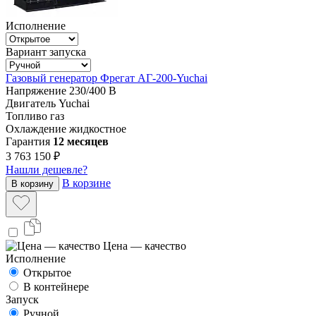
Исполнение
Вариант запуска
Газовый генератор Фрегат АГ-200-Yuchai
Напряжение
230/400 В
Двигатель
Yuchai
Топливо
газ
Охлаждение
жидкостное
Гарантия
12 месяцев
3 763 150 ₽
Нашли дешевле?
В корзине
В корзину
Цена — качество
Исполнение
Открытое
В контейнере
Запуск
Ручной