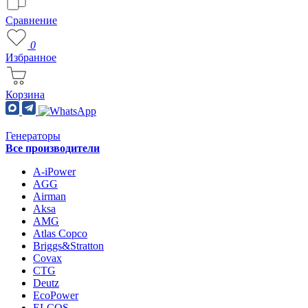
Сравнение
0
Избранное
Корзина
Генераторы
Все производители
A-iPower
AGG
Airman
Aksa
AMG
Atlas Copco
Briggs&Stratton
Covax
CTG
Deutz
EcoPower
ELCOS