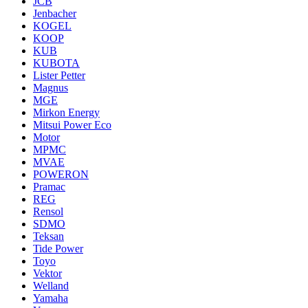
JCB
Jenbacher
KOGEL
KOOP
KUB
KUBOTA
Lister Petter
Magnus
MGE
Mirkon Energy
Mitsui Power Eco
Motor
MPMC
MVAE
POWERON
Pramac
REG
Rensol
SDMO
Teksan
Tide Power
Toyo
Vektor
Welland
Yamaha