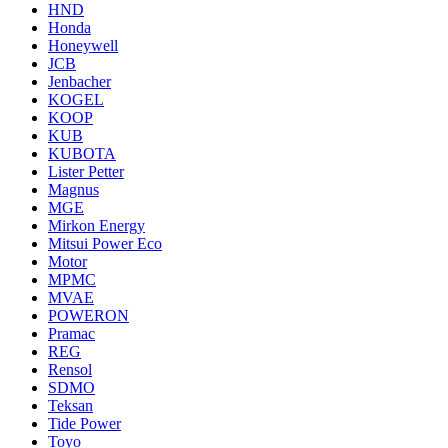
HND
Honda
Honeywell
JCB
Jenbacher
KOGEL
KOOP
KUB
KUBOTA
Lister Petter
Magnus
MGE
Mirkon Energy
Mitsui Power Eco
Motor
MPMC
MVAE
POWERON
Pramac
REG
Rensol
SDMO
Teksan
Tide Power
Toyo