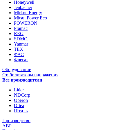
Honeywell
Jenbacher
Mirkon Energy
Mitsui Power Eco
POWERON
Pramac
REG
SDMO
Yanmar
ТЕХ
ФАС
Фрегат
Оборудование
Стабилизаторы напряжения
Все производители
Lider
NDCorp
Oberon
Ortea
Штиль
Производство
АВР