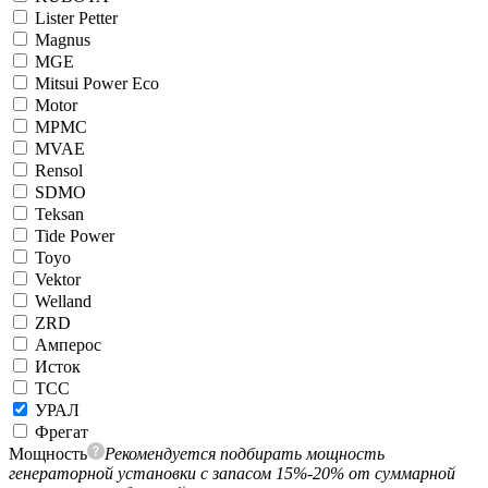
Lister Petter
Magnus
MGE
Mitsui Power Eco
Motor
MPMC
MVAE
Rensol
SDMO
Teksan
Tide Power
Toyo
Vektor
Welland
ZRD
Амперос
Исток
ТСС
УРАЛ
Фрегат
Мощность
Рекомендуется подбирать мощность
генераторной установки с запасом 15%-20% от суммарной