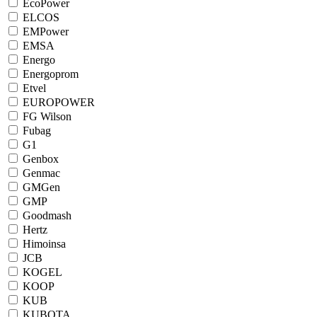
EcoPower
ELCOS
EMPower
EMSA
Energo
Energoprom
Etvel
EUROPOWER
FG Wilson
Fubag
G1
Genbox
Genmac
GMGen
GMP
Goodmash
Hertz
Himoinsa
JCB
KOGEL
KOOP
KUB
KUBOTA