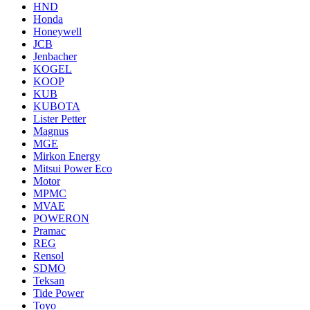
HND
Honda
Honeywell
JCB
Jenbacher
KOGEL
KOOP
KUB
KUBOTA
Lister Petter
Magnus
MGE
Mirkon Energy
Mitsui Power Eco
Motor
MPMC
MVAE
POWERON
Pramac
REG
Rensol
SDMO
Teksan
Tide Power
Toyo