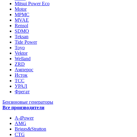
Mitsui Power Eco
Motor
MPMC
MVAE
Rensol
SDMO
Teksan
Tide Power
Toyo
Vektor
Welland
ZRD
Амперос
Исток
ТСС
УРАЛ
Фрегат
Бензиновые генераторы
Все производители
A-iPower
AMG
Briggs&Stratton
CTG