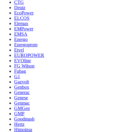
CTG
Deutz
EcoPower
ELCOS
Elemax
EMPower
EMSA
Energo
Energoprom
Etvel
EUROPOWER
EVOline
FG Wilson
Fubag
G1
Gazvolt
Genbox
Generac
Genese
Genmac
GMGen
GMP
Goodmash
Hertz
Himoinsa