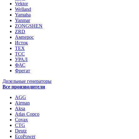
Vektor
Welland
Yamaha
Yanmar
ZONGSHEN
ZRD
Амперос
Исток
ТЕХ
ТСС
УРАЛ
ФАС
Фрегат
Дизельные генераторы
Все производители
AGG
Airman
Aksa
Atlas Copco
Covax
CTG
Deutz
EcoPower