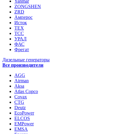
Yanmar
ZONGSHEN
ZRD
Амперос
Исток
ТЕХ
ТСС
УРАЛ
ФАС
Фрегат
Дизельные генераторы
Все производители
AGG
Airman
Aksa
Atlas Copco
Covax
CTG
Deutz
EcoPower
ELCOS
EMPower
EMSA