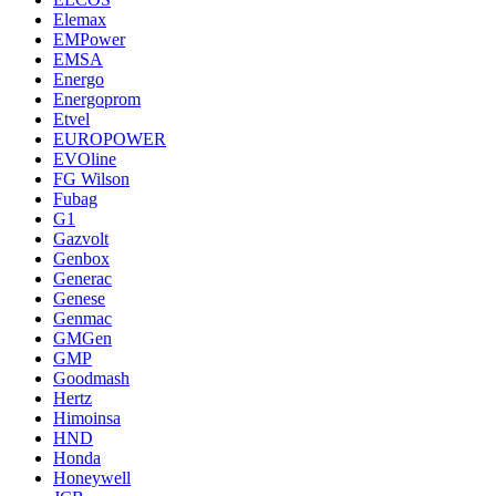
Elemax
EMPower
EMSA
Energo
Energoprom
Etvel
EUROPOWER
EVOline
FG Wilson
Fubag
G1
Gazvolt
Genbox
Generac
Genese
Genmac
GMGen
GMP
Goodmash
Hertz
Himoinsa
HND
Honda
Honeywell