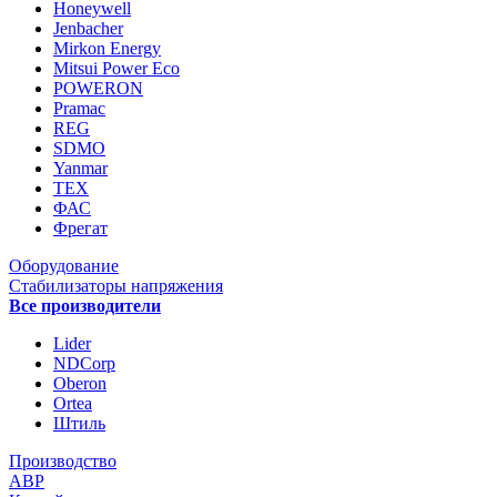
Honeywell
Jenbacher
Mirkon Energy
Mitsui Power Eco
POWERON
Pramac
REG
SDMO
Yanmar
ТЕХ
ФАС
Фрегат
Оборудование
Стабилизаторы напряжения
Все производители
Lider
NDCorp
Oberon
Ortea
Штиль
Производство
АВР