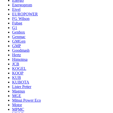
Energo
Energoprom
Etvel
EUROPOWER
FG Wilson
Fubag
G1
Genbox
Genmac
GMGen
GMP
Goodmash
Hertz
Himoinsa
JCB
KOGEL
KOOP
KUB
KUBOTA
Lister Petter
Magnus
MGE
Mitsui Power Eco
Motor
MPMC