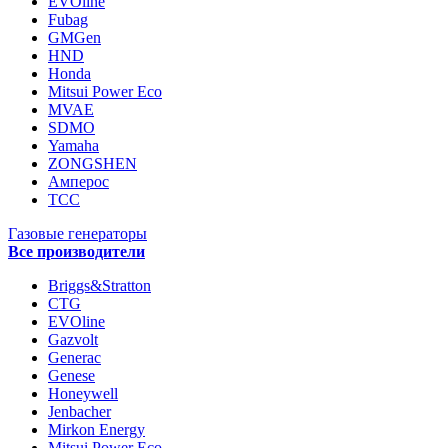
EVOline
Fubag
GMGen
HND
Honda
Mitsui Power Eco
MVAE
SDMO
Yamaha
ZONGSHEN
Амперос
ТСС
Газовые генераторы
Все производители
Briggs&Stratton
CTG
EVOline
Gazvolt
Generac
Genese
Honeywell
Jenbacher
Mirkon Energy
Mitsui Power Eco