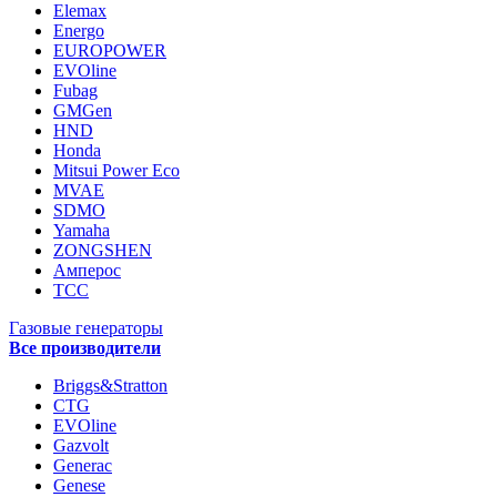
Elemax
Energo
EUROPOWER
EVOline
Fubag
GMGen
HND
Honda
Mitsui Power Eco
MVAE
SDMO
Yamaha
ZONGSHEN
Амперос
ТСС
Газовые генераторы
Все производители
Briggs&Stratton
CTG
EVOline
Gazvolt
Generac
Genese