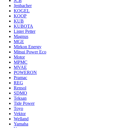
JCB
Jenbacher
KOGEL
KOOP
KUB
KUBOTA
Lister Petter
Magnus
MGE
Mirkon Energy
Mitsui Power Eco
Motor
MPMC
MVAE
POWERON
Pramac
REG
Rensol
SDMO
Teksan
Tide Power
Toyo
Vektor
Welland
Yamaha