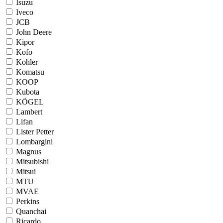
Isuzu
Iveco
JCB
John Deere
Kipor
Kofo
Kohler
Komatsu
KOOP
Kubota
KÖGEL
Lambert
Lifan
Lister Petter
Lombargini
Magnus
Mitsubishi
Mitsui
MTU
MVAE
Perkins
Quanchai
Ricardo