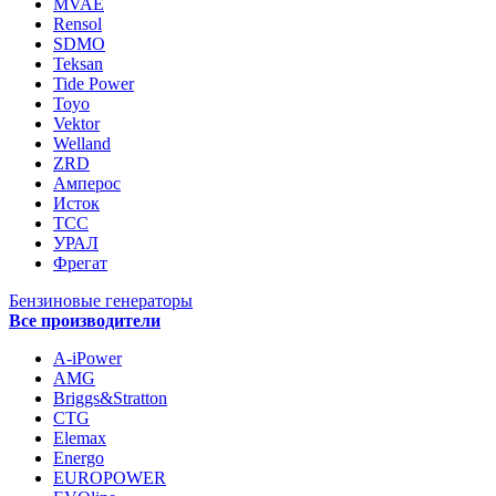
MVAE
Rensol
SDMO
Teksan
Tide Power
Toyo
Vektor
Welland
ZRD
Амперос
Исток
ТСС
УРАЛ
Фрегат
Бензиновые генераторы
Все производители
A-iPower
AMG
Briggs&Stratton
CTG
Elemax
Energo
EUROPOWER