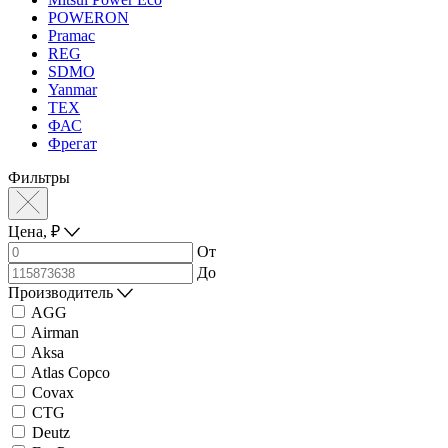
POWERON
Pramac
REG
SDMO
Yanmar
ТЕХ
ФАС
Фрегат
Фильтры
Цена,
₽
От
До
Производитель
AGG
Airman
Aksa
Atlas Copco
Covax
CTG
Deutz