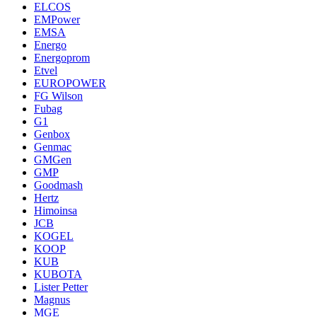
ELCOS
EMPower
EMSA
Energo
Energoprom
Etvel
EUROPOWER
FG Wilson
Fubag
G1
Genbox
Genmac
GMGen
GMP
Goodmash
Hertz
Himoinsa
JCB
KOGEL
KOOP
KUB
KUBOTA
Lister Petter
Magnus
MGE