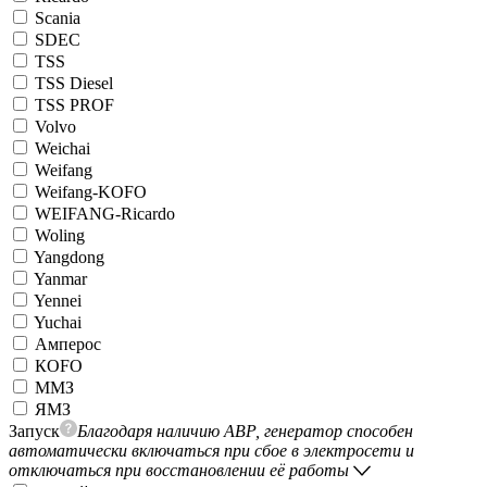
Scania
SDEC
TSS
TSS Diesel
TSS PROF
Volvo
Weichai
Weifang
Weifang-KOFO
WEIFANG-Ricardo
Woling
Yangdong
Yanmar
Yennei
Yuchai
Амперос
КОFO
ММЗ
ЯМЗ
Запуск
Благодаря наличию АВР, генератор способен
автоматически включаться при сбое в электросети и
отключаться при восстановлении её работы