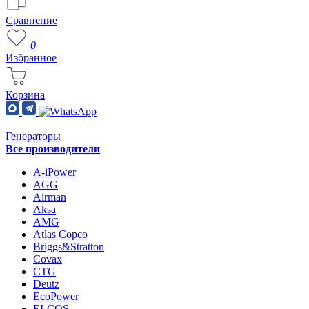
Сравнение
0
Избранное
Корзина
Генераторы
Все производители
A-iPower
AGG
Airman
Aksa
AMG
Atlas Copco
Briggs&Stratton
Covax
CTG
Deutz
EcoPower
ELCOS