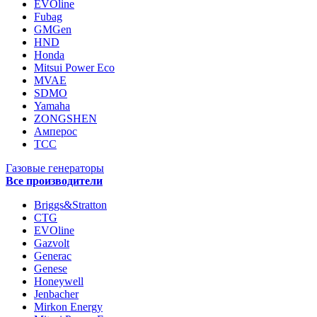
EVOline
Fubag
GMGen
HND
Honda
Mitsui Power Eco
MVAE
SDMO
Yamaha
ZONGSHEN
Амперос
ТСС
Газовые генераторы
Все производители
Briggs&Stratton
CTG
EVOline
Gazvolt
Generac
Genese
Honeywell
Jenbacher
Mirkon Energy