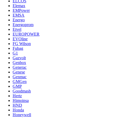
ELCOS
Elemax
EMPower
EMSA
Energo
Energoprom
Etvel
EUROPOWER
EVOline
FG Wilson
Fubag
G1
Gazvolt
Genbox
Generac
Genese
Genmac
GMGen
GMP
Goodmash
Hertz
Himoinsa
HND
Honda
Honeywell