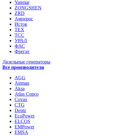
Yanmar
ZONGSHEN
ZRD
Амперос
Исток
ТЕХ
ТСС
УРАЛ
ФАС
Фрегат
Дизельные генераторы
Все производители
AGG
Airman
Aksa
Atlas Copco
Covax
CTG
Deutz
EcoPower
ELCOS
EMPower
EMSA