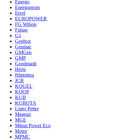
Energo
Energoprom
Etvel
EUROPOWER
FG Wilson
Fubag
G1
Genbox
Genmac
GMGen
GMP
Goodmash
Hertz
Himoinsa
JCB
KOGEL
KOOP
KUB
KUBOTA
Lister Petter
Magnus
MGE
Mitsui Power Eco
Motor
MPMC