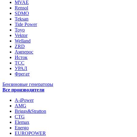
MVAE
Rensol
SDMO
Teksan
Tide Power
Toyo
Vektor
Welland
ZRD
Амперос
Исток
ТСС
УРАЛ
Фрегат
Бензиновые генераторы
Все производители
A-iPower
AMG
Briggs&Stratton
CTG
Elemax
Energo
EUROPOWER