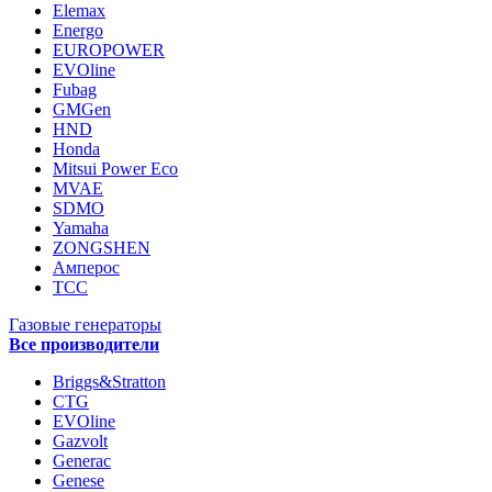
Elemax
Energo
EUROPOWER
EVOline
Fubag
GMGen
HND
Honda
Mitsui Power Eco
MVAE
SDMO
Yamaha
ZONGSHEN
Амперос
ТСС
Газовые генераторы
Все производители
Briggs&Stratton
CTG
EVOline
Gazvolt
Generac
Genese