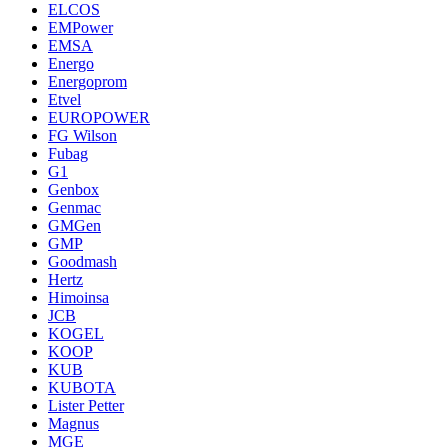
ELCOS
EMPower
EMSA
Energo
Energoprom
Etvel
EUROPOWER
FG Wilson
Fubag
G1
Genbox
Genmac
GMGen
GMP
Goodmash
Hertz
Himoinsa
JCB
KOGEL
KOOP
KUB
KUBOTA
Lister Petter
Magnus
MGE