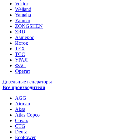
Vektor
Welland
Yamaha
Yanmar
ZONGSHEN
ZRD
Амперос
Исток
ТЕХ
ТСС
УРАЛ
ФАС
Фрегат
Дизельные генераторы
Все производители
AGG
Airman
Aksa
Atlas Copco
Covax
CTG
Deutz
EcoPower