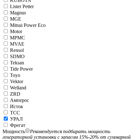
KUBOTA
Lister Petter
Magnus
MGE
Mitsui Power Eco
Motor
MPMC
MVAE
Rensol
SDMO
Teksan
Tide Power
Toyo
Vektor
Welland
ZRD
Амперос
Исток
ТСС
УРАЛ
Фрегат
Мощность
Рекомендуется подбирать мощность
генераторной установки с запасом 15%-20% от суммарной