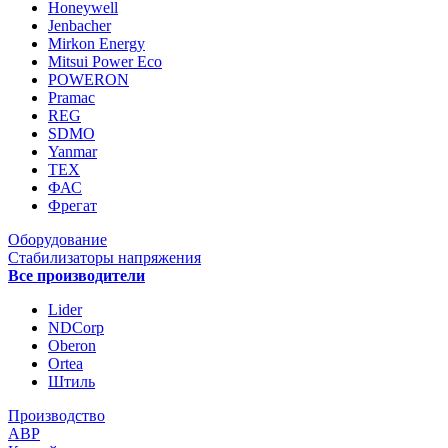
Honeywell
Jenbacher
Mirkon Energy
Mitsui Power Eco
POWERON
Pramac
REG
SDMO
Yanmar
ТЕХ
ФАС
Фрегат
Оборудование
Стабилизаторы напряжения
Все производители
Lider
NDCorp
Oberon
Ortea
Штиль
Производство
АВР