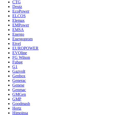
CTG
Deutz
EcoPower
ELCOS
Elemax
EMPower
EMSA
Energo
Energoprom
Etvel
EUROPOWER
EVOline
FG Wilson
Fubag
G1
Gazvolt
Genbox
Generac
Genese
Genmac
GMGen
GMP
Goodmash
Hertz
Himoinsa