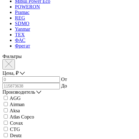
Mitsui Power Eco
POWERON
Pramac
REG
SDMO
Yanmar
ТЕХ
ФАС
Фрегат
Фильтры
Цена,
₽
От
До
Производитель
AGG
Airman
Aksa
Atlas Copco
Covax
CTG
Deutz