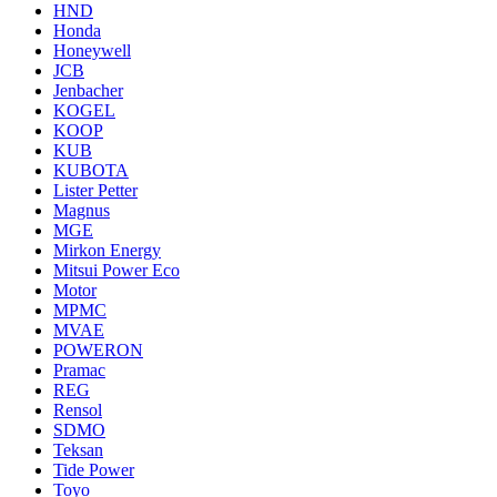
HND
Honda
Honeywell
JCB
Jenbacher
KOGEL
KOOP
KUB
KUBOTA
Lister Petter
Magnus
MGE
Mirkon Energy
Mitsui Power Eco
Motor
MPMC
MVAE
POWERON
Pramac
REG
Rensol
SDMO
Teksan
Tide Power
Toyo