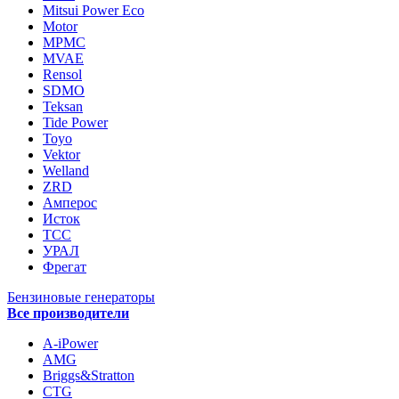
Mitsui Power Eco
Motor
MPMC
MVAE
Rensol
SDMO
Teksan
Tide Power
Toyo
Vektor
Welland
ZRD
Амперос
Исток
ТСС
УРАЛ
Фрегат
Бензиновые генераторы
Все производители
A-iPower
AMG
Briggs&Stratton
CTG