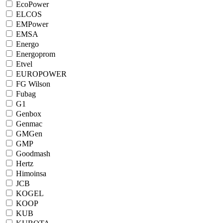
EcoPower
ELCOS
EMPower
EMSA
Energo
Energoprom
Etvel
EUROPOWER
FG Wilson
Fubag
G1
Genbox
Genmac
GMGen
GMP
Goodmash
Hertz
Himoinsa
JCB
KOGEL
KOOP
KUB