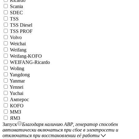
Ricardo
Scania
SDEC
TSS
TSS Diesel
TSS PROF
Volvo
Weichai
Weifang
Weifang-KOFO
WEIFANG-Ricardo
Woling
Yangdong
Yanmar
Yennei
Yuchai
Амперос
КОFO
ММЗ
ЯМЗ
Запуск
Благодаря наличию АВР, генератор способен
автоматически включаться при сбое в электросети и
отключаться при восстановлении её работы