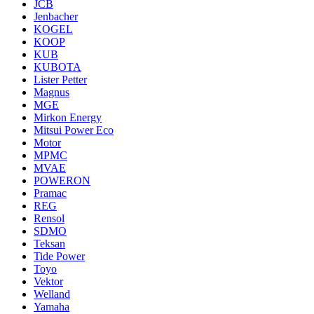
JCB
Jenbacher
KOGEL
KOOP
KUB
KUBOTA
Lister Petter
Magnus
MGE
Mirkon Energy
Mitsui Power Eco
Motor
MPMC
MVAE
POWERON
Pramac
REG
Rensol
SDMO
Teksan
Tide Power
Toyo
Vektor
Welland
Yamaha