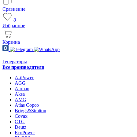
Сравнение
0
Избранное
Корзина
Генераторы
Все производители
A-iPower
AGG
Airman
Aksa
AMG
Atlas Copco
Briggs&Stratton
Covax
CTG
Deutz
EcoPower