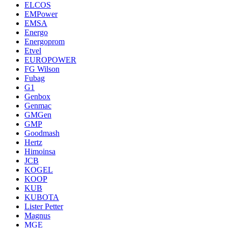
ELCOS
EMPower
EMSA
Energo
Energoprom
Etvel
EUROPOWER
FG Wilson
Fubag
G1
Genbox
Genmac
GMGen
GMP
Goodmash
Hertz
Himoinsa
JCB
KOGEL
KOOP
KUB
KUBOTA
Lister Petter
Magnus
MGE