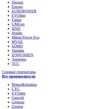
Elemax
Energo
EUROPOWER
EVOline
Fubag
GMGen
HND
Honda
Mitsui Power Eco
MVAE
SDMO
Yamaha
ZONGSHEN
Амперос
ТСС
Газовые генераторы
Все производители
Briggs&Stratton
CTG
EVOline
Gazvolt
Generac
Genese