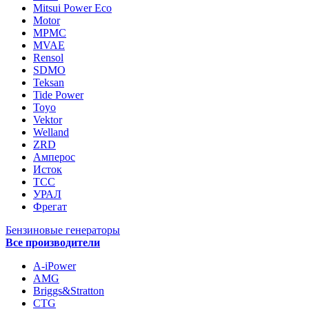
Mitsui Power Eco
Motor
MPMC
MVAE
Rensol
SDMO
Teksan
Tide Power
Toyo
Vektor
Welland
ZRD
Амперос
Исток
ТСС
УРАЛ
Фрегат
Бензиновые генераторы
Все производители
A-iPower
AMG
Briggs&Stratton
CTG