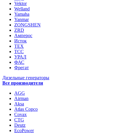
Vektor
Welland
Yamaha
Yanmar
ZONGSHEN
ZRD
Амперос
Исток
ТЕХ
ТСС
УРАЛ
ФАС
Фрегат
Дизельные генераторы
Все производители
AGG
Airman
Aksa
Atlas Copco
Covax
CTG
Deutz
EcoPower