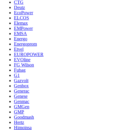
CTG
Deutz
EcoPower
ELCOS
Elemax
EMPower
EMSA
Energo
Energoprom
Etvel
EUROPOWER
EVOline
FG Wilson
Fubag
G1
Gazvolt
Genbox
Generac
Genese
Genmac
GMGen
GMP
Goodmash
Hertz
Himoinsa