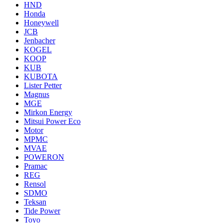
HND
Honda
Honeywell
JCB
Jenbacher
KOGEL
KOOP
KUB
KUBOTA
Lister Petter
Magnus
MGE
Mirkon Energy
Mitsui Power Eco
Motor
MPMC
MVAE
POWERON
Pramac
REG
Rensol
SDMO
Teksan
Tide Power
Toyo