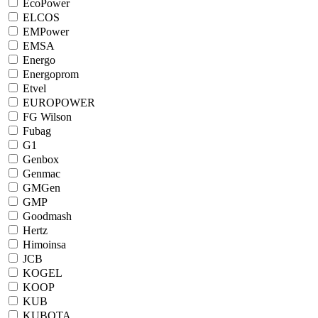
EcoPower
ELCOS
EMPower
EMSA
Energo
Energoprom
Etvel
EUROPOWER
FG Wilson
Fubag
G1
Genbox
Genmac
GMGen
GMP
Goodmash
Hertz
Himoinsa
JCB
KOGEL
KOOP
KUB
KUBOTA