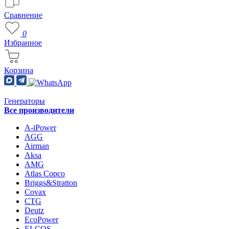
Сравнение
0
Избранное
Корзина
Генераторы
Все производители
A-iPower
AGG
Airman
Aksa
AMG
Atlas Copco
Briggs&Stratton
Covax
CTG
Deutz
EcoPower
ELCOS