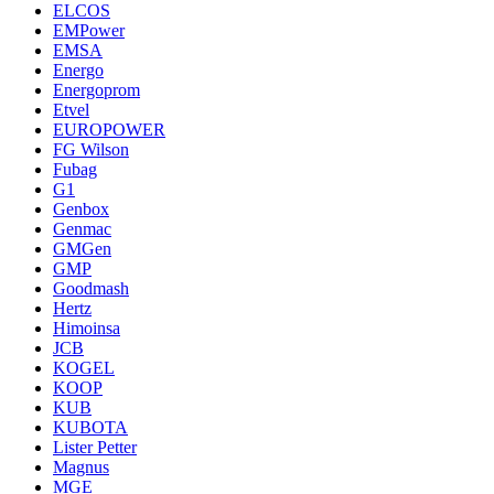
ELCOS
EMPower
EMSA
Energo
Energoprom
Etvel
EUROPOWER
FG Wilson
Fubag
G1
Genbox
Genmac
GMGen
GMP
Goodmash
Hertz
Himoinsa
JCB
KOGEL
KOOP
KUB
KUBOTA
Lister Petter
Magnus
MGE