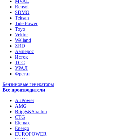
MVAE
Rensol
SDMO
Teksan
Tide Power
Toyo
Vektor
Welland
ZRD
Амперос
Исток
ТСС
УРАЛ
Фрегат
Бензиновые генераторы
Все производители
A-iPower
AMG
Briggs&Stratton
CTG
Elemax
Energo
EUROPOWER