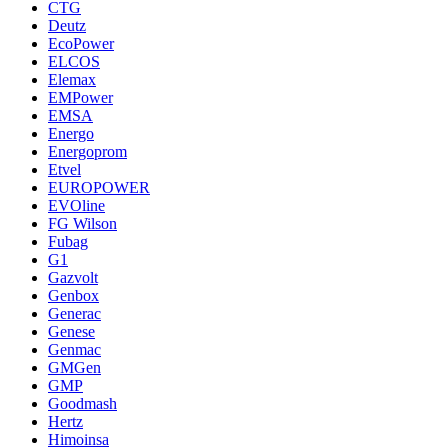
CTG
Deutz
EcoPower
ELCOS
Elemax
EMPower
EMSA
Energo
Energoprom
Etvel
EUROPOWER
EVOline
FG Wilson
Fubag
G1
Gazvolt
Genbox
Generac
Genese
Genmac
GMGen
GMP
Goodmash
Hertz
Himoinsa