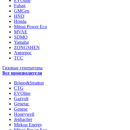
EVOline
Fubag
GMGen
HND
Honda
Mitsui Power Eco
MVAE
SDMO
Yamaha
ZONGSHEN
Амперос
ТСС
Газовые генераторы
Все производители
Briggs&Stratton
CTG
EVOline
Gazvolt
Generac
Genese
Honeywell
Jenbacher
Mirkon Energy
Mitsui Power Eco