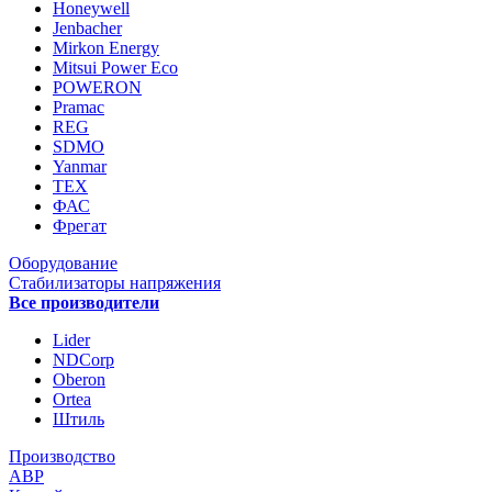
Honeywell
Jenbacher
Mirkon Energy
Mitsui Power Eco
POWERON
Pramac
REG
SDMO
Yanmar
ТЕХ
ФАС
Фрегат
Оборудование
Стабилизаторы напряжения
Все производители
Lider
NDCorp
Oberon
Ortea
Штиль
Производство
АВР