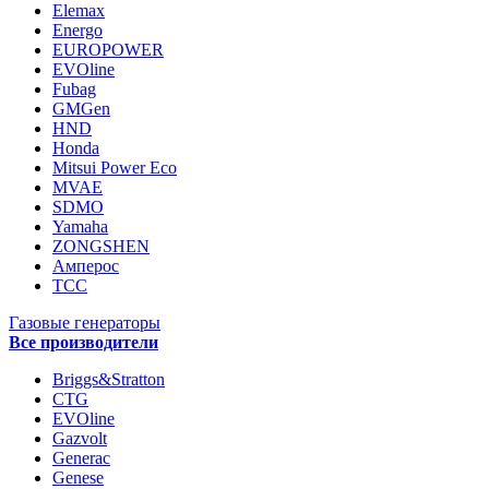
Elemax
Energo
EUROPOWER
EVOline
Fubag
GMGen
HND
Honda
Mitsui Power Eco
MVAE
SDMO
Yamaha
ZONGSHEN
Амперос
ТСС
Газовые генераторы
Все производители
Briggs&Stratton
CTG
EVOline
Gazvolt
Generac
Genese