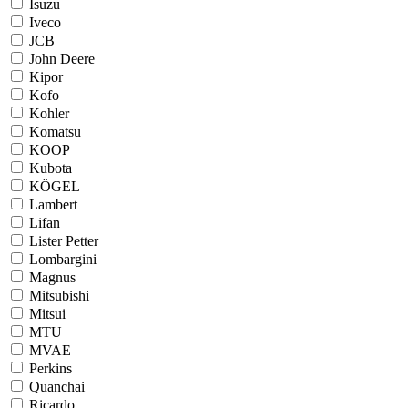
Isuzu
Iveco
JCB
John Deere
Kipor
Kofo
Kohler
Komatsu
KOOP
Kubota
KÖGEL
Lambert
Lifan
Lister Petter
Lombargini
Magnus
Mitsubishi
Mitsui
MTU
MVAE
Perkins
Quanchai
Ricardo