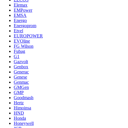
Elemax
EMPower
EMSA
Energo
Energoprom
Etvel
EUROPOWER
EVOline
FG Wilson
Fubag
G1
Gazvolt
Genbox
Generac
Genese
Genmac
GMGen
GMP
Goodmash
Hertz
Himoinsa
HND
Honda
Honeywell