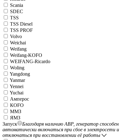
Scania
SDEC
TSS
TSS Diesel
TSS PROF
Volvo
Weichai
Weifang
Weifang-KOFO
WEIFANG-Ricardo
Woling
Yangdong
Yanmar
Yennei
Yuchai
Амперос
КОFO
ММЗ
ЯМЗ
Запуск
Благодаря наличию АВР, генератор способен
автоматически включаться при сбое в электросети и
отключаться при восстановлении её работы