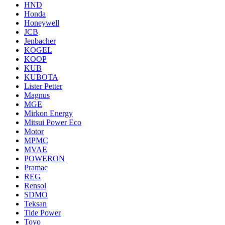
HND
Honda
Honeywell
JCB
Jenbacher
KOGEL
KOOP
KUB
KUBOTA
Lister Petter
Magnus
MGE
Mirkon Energy
Mitsui Power Eco
Motor
MPMC
MVAE
POWERON
Pramac
REG
Rensol
SDMO
Teksan
Tide Power
Toyo