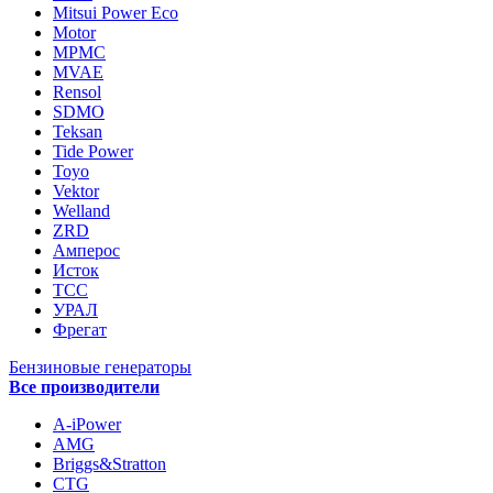
Mitsui Power Eco
Motor
MPMC
MVAE
Rensol
SDMO
Teksan
Tide Power
Toyo
Vektor
Welland
ZRD
Амперос
Исток
ТСС
УРАЛ
Фрегат
Бензиновые генераторы
Все производители
A-iPower
AMG
Briggs&Stratton
CTG