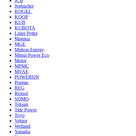
JCB
Jenbacher
KOGEL
KOOP
KUB
KUBOTA
Lister Petter
Magnus
MGE
Mirkon Energy
Mitsui Power Eco
Motor
MPMC
MVAE
POWERON
Pramac
REG
Rensol
SDMO
Teksan
Tide Power
Toyo
Vektor
Welland
Yamaha