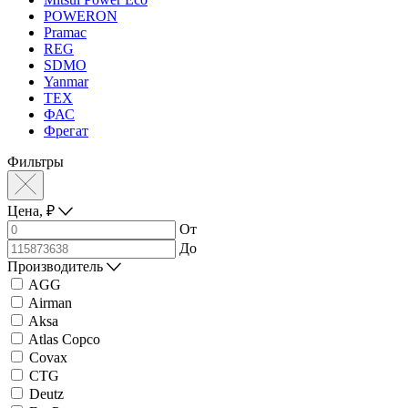
POWERON
Pramac
REG
SDMO
Yanmar
ТЕХ
ФАС
Фрегат
Фильтры
Цена,
₽
От
До
Производитель
AGG
Airman
Aksa
Atlas Copco
Covax
CTG
Deutz