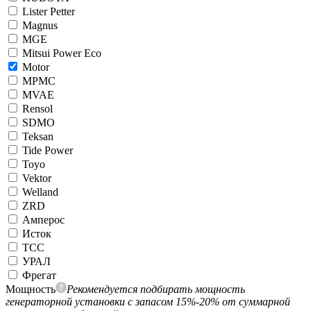
Lister Petter
Magnus
MGE
Mitsui Power Eco
Motor
MPMC
MVAE
Rensol
SDMO
Teksan
Tide Power
Toyo
Vektor
Welland
ZRD
Амперос
Исток
ТСС
УРАЛ
Фрегат
Мощность
Рекомендуется подбирать мощность
генераторной установки с запасом 15%-20% от суммарной