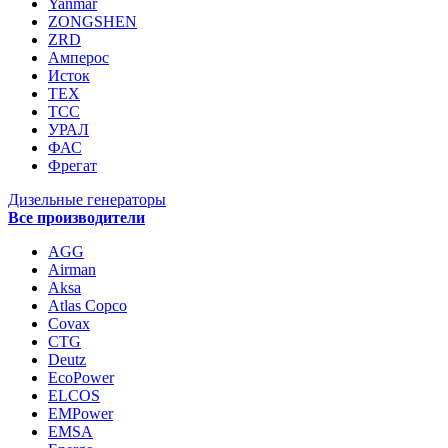
Yanmar
ZONGSHEN
ZRD
Амперос
Исток
ТЕХ
ТСС
УРАЛ
ФАС
Фрегат
Дизельные генераторы
Все производители
AGG
Airman
Aksa
Atlas Copco
Covax
CTG
Deutz
EcoPower
ELCOS
EMPower
EMSA