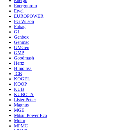
Energo
Energoprom
Etvel
EUROPOWER
FG Wilson
Fubag
G1
Genbox
Genmac
GMGen
GMP
Goodmash
Hertz
Himoinsa
JCB
KOGEL
KOOP
KUB
KUBOTA
Lister Petter
Magnus
MGE
Mitsui Power Eco
Motor
MPMC