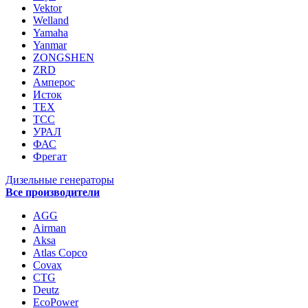
Vektor
Welland
Yamaha
Yanmar
ZONGSHEN
ZRD
Амперос
Исток
ТЕХ
ТСС
УРАЛ
ФАС
Фрегат
Дизельные генераторы
Все производители
AGG
Airman
Aksa
Atlas Copco
Covax
CTG
Deutz
EcoPower