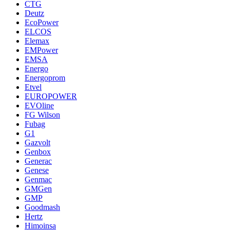
CTG
Deutz
EcoPower
ELCOS
Elemax
EMPower
EMSA
Energo
Energoprom
Etvel
EUROPOWER
EVOline
FG Wilson
Fubag
G1
Gazvolt
Genbox
Generac
Genese
Genmac
GMGen
GMP
Goodmash
Hertz
Himoinsa