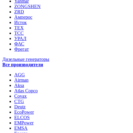
Yanmar
ZONGSHEN
ZRD
Амперос
Исток
ТЕХ
ТСС
УРАЛ
ФАС
Фрегат
Дизельные генераторы
Все производители
AGG
Airman
Aksa
Atlas Copco
Covax
CTG
Deutz
EcoPower
ELCOS
EMPower
EMSA