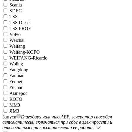
Scania
SDEC
TSS
TSS Diesel
TSS PROF
Volvo
Weichai
Weifang
Weifang-KOFO
WEIFANG-Ricardo
Woling
Yangdong
Yanmar
Yennei
Yuchai
Амперос
КОFO
ММЗ
ЯМЗ
Запуск
Благодаря наличию АВР, генератор способен
автоматически включаться при сбое в электросети и
отключаться при восстановлении её работы