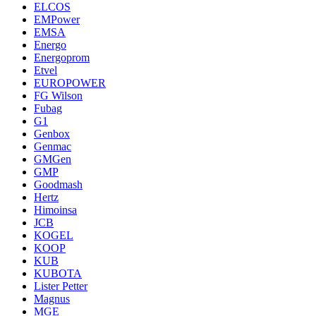
ELCOS
EMPower
EMSA
Energo
Energoprom
Etvel
EUROPOWER
FG Wilson
Fubag
G1
Genbox
Genmac
GMGen
GMP
Goodmash
Hertz
Himoinsa
JCB
KOGEL
KOOP
KUB
KUBOTA
Lister Petter
Magnus
MGE