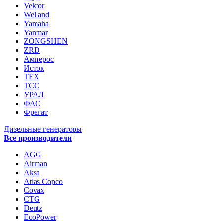
Vektor
Welland
Yamaha
Yanmar
ZONGSHEN
ZRD
Амперос
Исток
ТЕХ
ТСС
УРАЛ
ФАС
Фрегат
Дизельные генераторы
Все производители
AGG
Airman
Aksa
Atlas Copco
Covax
CTG
Deutz
EcoPower