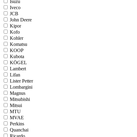
Isuzu
Iveco
JCB
John Deere
Kipor
Kofo
Kohler
Komatsu
KOOP
Kubota
KÖGEL
Lambert
Lifan
Lister Petter
Lombargini
Magnus
Mitsubishi
Mitsui
MTU
MVAE
Perkins
Quanchai
Ricardo