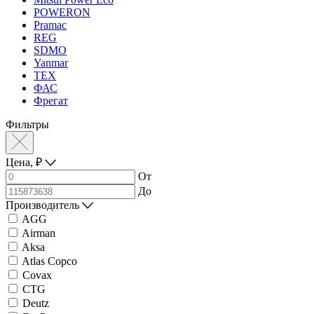
POWERON
Pramac
REG
SDMO
Yanmar
ТЕХ
ФАС
Фрегат
Фильтры
Цена,
₽
От
До
Производитель
AGG
Airman
Aksa
Atlas Copco
Covax
CTG
Deutz