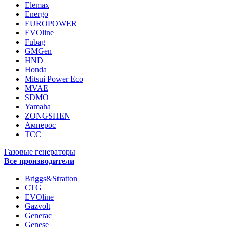
Elemax
Energo
EUROPOWER
EVOline
Fubag
GMGen
HND
Honda
Mitsui Power Eco
MVAE
SDMO
Yamaha
ZONGSHEN
Амперос
ТСС
Газовые генераторы
Все производители
Briggs&Stratton
CTG
EVOline
Gazvolt
Generac
Genese