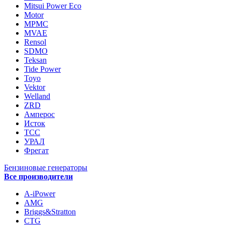
Mitsui Power Eco
Motor
MPMC
MVAE
Rensol
SDMO
Teksan
Tide Power
Toyo
Vektor
Welland
ZRD
Амперос
Исток
ТСС
УРАЛ
Фрегат
Бензиновые генераторы
Все производители
A-iPower
AMG
Briggs&Stratton
CTG