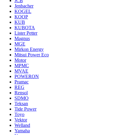
JCB
Jenbacher
KOGEL
KOOP
KUB
KUBOTA
Lister Petter
Magnus
MGE
Mirkon Energy
Mitsui Power Eco
Motor
MPMC
MVAE
POWERON
Pramac
REG
Rensol
SDMO
Teksan
Tide Power
Toyo
Vektor
Welland
Yamaha