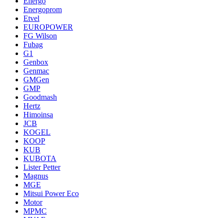
Energo
Energoprom
Etvel
EUROPOWER
FG Wilson
Fubag
G1
Genbox
Genmac
GMGen
GMP
Goodmash
Hertz
Himoinsa
JCB
KOGEL
KOOP
KUB
KUBOTA
Lister Petter
Magnus
MGE
Mitsui Power Eco
Motor
MPMC