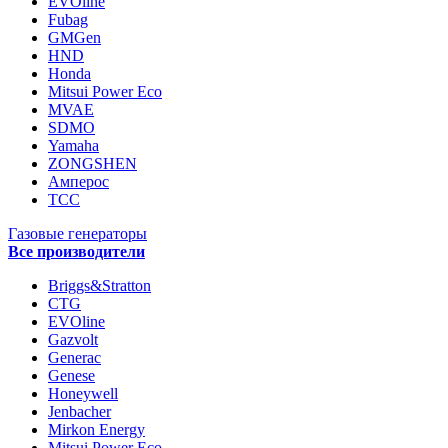
EVOline
Fubag
GMGen
HND
Honda
Mitsui Power Eco
MVAE
SDMO
Yamaha
ZONGSHEN
Амперос
ТСС
Газовые генераторы
Все производители
Briggs&Stratton
CTG
EVOline
Gazvolt
Generac
Genese
Honeywell
Jenbacher
Mirkon Energy
Mitsui Power Eco