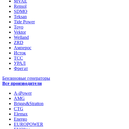
MVAE
Rensol
SDMO
Teksan
Tide Power
Toyo
Vektor
Welland
ZRD
Амперос
Исток
ТСС
УРАЛ
Фрегат
Бензиновые генераторы
Все производители
A-iPower
AMG
Briggs&Stratton
CTG
Elemax
Energo
EUROPOWER