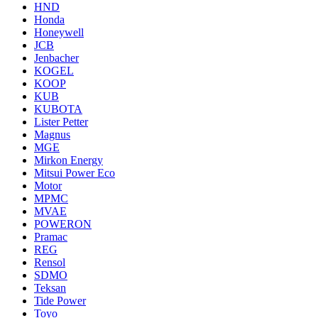
HND
Honda
Honeywell
JCB
Jenbacher
KOGEL
KOOP
KUB
KUBOTA
Lister Petter
Magnus
MGE
Mirkon Energy
Mitsui Power Eco
Motor
MPMC
MVAE
POWERON
Pramac
REG
Rensol
SDMO
Teksan
Tide Power
Toyo