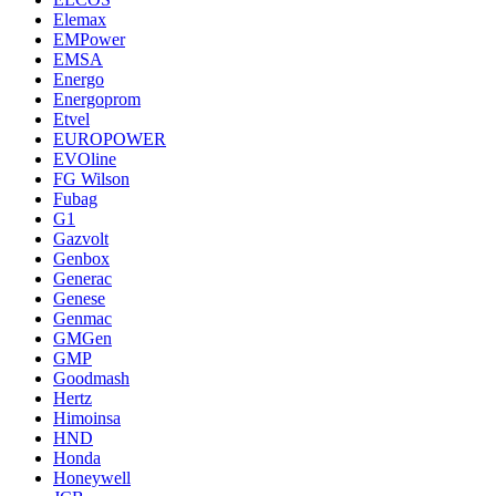
Elemax
EMPower
EMSA
Energo
Energoprom
Etvel
EUROPOWER
EVOline
FG Wilson
Fubag
G1
Gazvolt
Genbox
Generac
Genese
Genmac
GMGen
GMP
Goodmash
Hertz
Himoinsa
HND
Honda
Honeywell