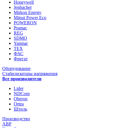
Honeywell
Jenbacher
Mirkon Energy
Mitsui Power Eco
POWERON
Pramac
REG
SDMO
Yanmar
ТЕХ
ФАС
Фрегат
Оборудование
Стабилизаторы напряжения
Все производители
Lider
NDCorp
Oberon
Ortea
Штиль
Производство
АВР