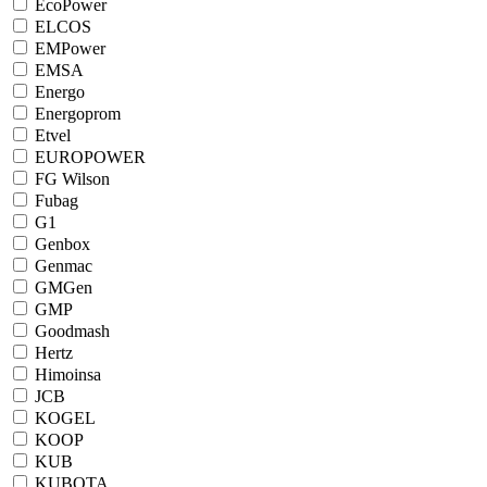
EcoPower
ELCOS
EMPower
EMSA
Energo
Energoprom
Etvel
EUROPOWER
FG Wilson
Fubag
G1
Genbox
Genmac
GMGen
GMP
Goodmash
Hertz
Himoinsa
JCB
KOGEL
KOOP
KUB
KUBOTA