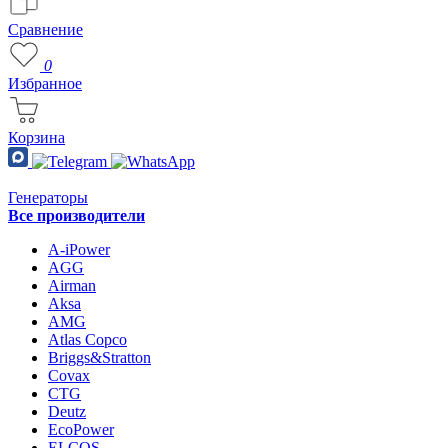
Сравнение
0
Избранное
Корзина
Генераторы
Все производители
A-iPower
AGG
Airman
Aksa
AMG
Atlas Copco
Briggs&Stratton
Covax
CTG
Deutz
EcoPower
ELCOS