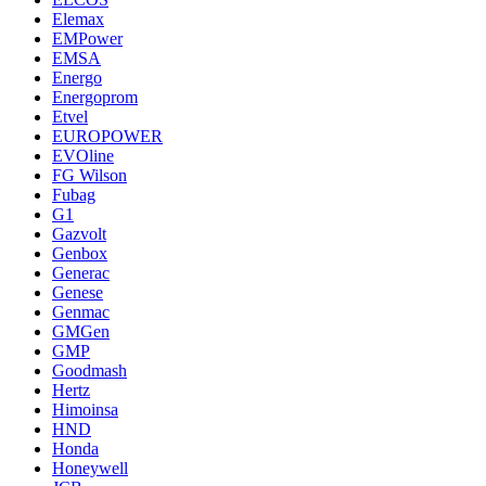
Elemax
EMPower
EMSA
Energo
Energoprom
Etvel
EUROPOWER
EVOline
FG Wilson
Fubag
G1
Gazvolt
Genbox
Generac
Genese
Genmac
GMGen
GMP
Goodmash
Hertz
Himoinsa
HND
Honda
Honeywell