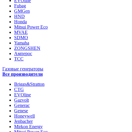
EVOline
Fubag
GMGen
HND
Honda
Mitsui Power Eco
MVAE
SDMO
Yamaha
ZONGSHEN
Амперос
ТСС
Газовые генераторы
Все производители
Briggs&Stratton
CTG
EVOline
Gazvolt
Generac
Genese
Honeywell
Jenbacher
Mirkon Energy
Mitsui Power Eco