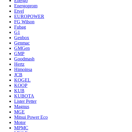
Energo
Energoprom
Etvel
EUROPOWER
FG Wilson
Fubag
G1
Genbox
Genmac
GMGen
GMP
Goodmash
Hertz
Himoinsa
JCB
KOGEL
KOOP
KUB
KUBOTA
Lister Petter
Magnus
MGE
Mitsui Power Eco
Motor
MPMC