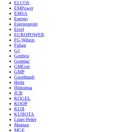
ELCOS
EMPower
EMSA
Energo
Energoprom
Etvel
EUROPOWER
FG Wilson
Fubag
G1
Genbox
Genmac
GMGen
GMP
Goodmash
Hertz
Himoinsa
JCB
KOGEL
KOOP
KUB
KUBOTA
Lister Petter
Magnus
MGE