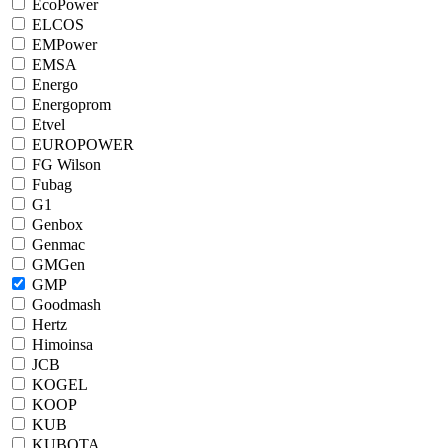
EcoPower
ELCOS
EMPower
EMSA
Energo
Energoprom
Etvel
EUROPOWER
FG Wilson
Fubag
G1
Genbox
Genmac
GMGen
GMP
Goodmash
Hertz
Himoinsa
JCB
KOGEL
KOOP
KUB
KUBOTA