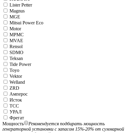
Lister Petter
Magnus
MGE
Mitsui Power Eco
Motor
MPMC
MVAE
Rensol
SDMO
Teksan
Tide Power
Toyo
Vektor
Welland
ZRD
Амперос
Исток
ТСС
УРАЛ
Фрегат
Мощность
Рекомендуется подбирать мощность
генераторной установки с запасом 15%-20% от суммарной