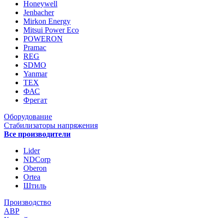
Honeywell
Jenbacher
Mirkon Energy
Mitsui Power Eco
POWERON
Pramac
REG
SDMO
Yanmar
ТЕХ
ФАС
Фрегат
Оборудование
Стабилизаторы напряжения
Все производители
Lider
NDCorp
Oberon
Ortea
Штиль
Производство
АВР