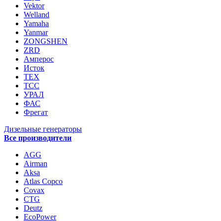
Vektor
Welland
Yamaha
Yanmar
ZONGSHEN
ZRD
Амперос
Исток
ТЕХ
ТСС
УРАЛ
ФАС
Фрегат
Дизельные генераторы
Все производители
AGG
Airman
Aksa
Atlas Copco
Covax
CTG
Deutz
EcoPower