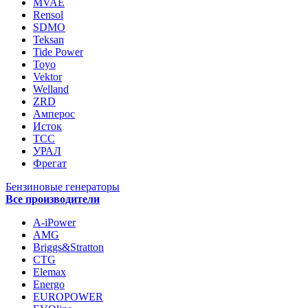
MVAE
Rensol
SDMO
Teksan
Tide Power
Toyo
Vektor
Welland
ZRD
Амперос
Исток
ТСС
УРАЛ
Фрегат
Бензиновые генераторы
Все производители
A-iPower
AMG
Briggs&Stratton
CTG
Elemax
Energo
EUROPOWER