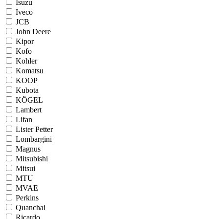
Isuzu
Iveco
JCB
John Deere
Kipor
Kofo
Kohler
Komatsu
KOOP
Kubota
KÖGEL
Lambert
Lifan
Lister Petter
Lombargini
Magnus
Mitsubishi
Mitsui
MTU
MVAE
Perkins
Quanchai
Ricardo