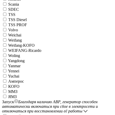
Scania
SDEC
TSS
TSS Diesel
TSS PROF
Volvo
Weichai
Weifang
Weifang-KOFO
WEIFANG-Ricardo
Woling
Yangdong
Yanmar
Yennei
Yuchai
Амперос
КОFO
ММЗ
ЯМЗ
Запуск
Благодаря наличию АВР, генератор способен
автоматически включаться при сбое в электросети и
отключаться при восстановлении её работы