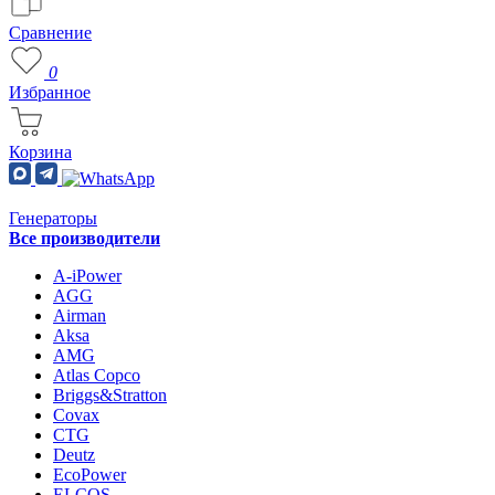
Сравнение
0
Избранное
Корзина
Генераторы
Все производители
A-iPower
AGG
Airman
Aksa
AMG
Atlas Copco
Briggs&Stratton
Covax
CTG
Deutz
EcoPower
ELCOS