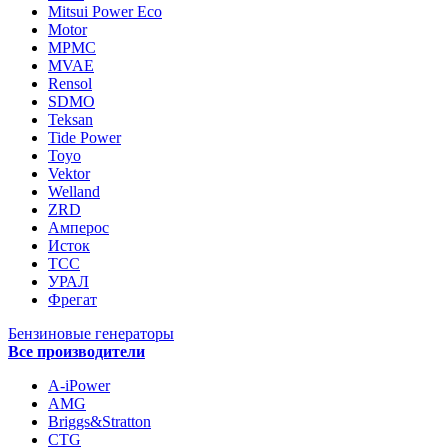
Mitsui Power Eco
Motor
MPMC
MVAE
Rensol
SDMO
Teksan
Tide Power
Toyo
Vektor
Welland
ZRD
Амперос
Исток
ТСС
УРАЛ
Фрегат
Бензиновые генераторы
Все производители
A-iPower
AMG
Briggs&Stratton
CTG