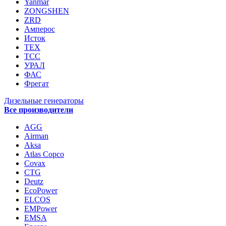
Yanmar
ZONGSHEN
ZRD
Амперос
Исток
ТЕХ
ТСС
УРАЛ
ФАС
Фрегат
Дизельные генераторы
Все производители
AGG
Airman
Aksa
Atlas Copco
Covax
CTG
Deutz
EcoPower
ELCOS
EMPower
EMSA