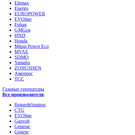
Elemax
Energo
EUROPOWER
EVOline
Fubag
GMGen
HND
Honda
Mitsui Power Eco
MVAE
SDMO
Yamaha
ZONGSHEN
Амперос
ТСС
Газовые генераторы
Все производители
Briggs&Stratton
CTG
EVOline
Gazvolt
Generac
Genese