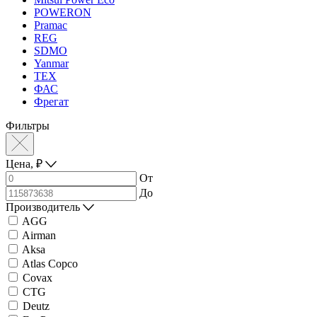
POWERON
Pramac
REG
SDMO
Yanmar
ТЕХ
ФАС
Фрегат
Фильтры
Цена,
₽
От
До
Производитель
AGG
Airman
Aksa
Atlas Copco
Covax
CTG
Deutz