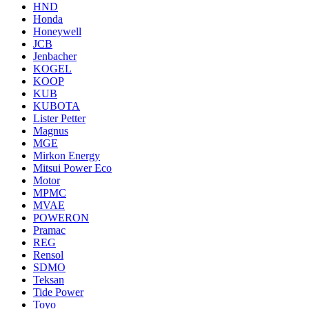
HND
Honda
Honeywell
JCB
Jenbacher
KOGEL
KOOP
KUB
KUBOTA
Lister Petter
Magnus
MGE
Mirkon Energy
Mitsui Power Eco
Motor
MPMC
MVAE
POWERON
Pramac
REG
Rensol
SDMO
Teksan
Tide Power
Toyo