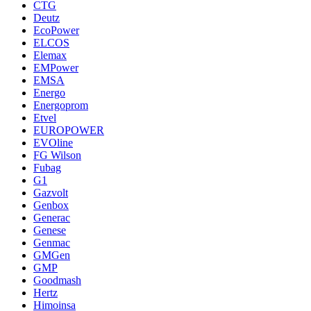
CTG
Deutz
EcoPower
ELCOS
Elemax
EMPower
EMSA
Energo
Energoprom
Etvel
EUROPOWER
EVOline
FG Wilson
Fubag
G1
Gazvolt
Genbox
Generac
Genese
Genmac
GMGen
GMP
Goodmash
Hertz
Himoinsa