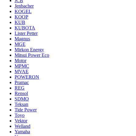
JCB
Jenbacher
KOGEL
KOOP
KUB
KUBOTA
Lister Petter
Magnus
MGE
Mirkon Energy
Mitsui Power Eco
Motor
MPMC
MVAE
POWERON
Pramac
REG
Rensol
SDMO
Teksan
Tide Power
Toyo
Vektor
Welland
Yamaha