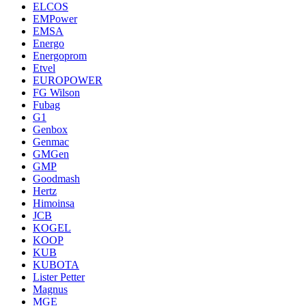
ELCOS
EMPower
EMSA
Energo
Energoprom
Etvel
EUROPOWER
FG Wilson
Fubag
G1
Genbox
Genmac
GMGen
GMP
Goodmash
Hertz
Himoinsa
JCB
KOGEL
KOOP
KUB
KUBOTA
Lister Petter
Magnus
MGE