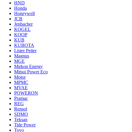
HND
Honda
Honeywell
JCB
Jenbacher
KOGEL
KOOP
KUB
KUBOTA
Lister Petter
Magnus
MGE
Mirkon Energy
Mitsui Power Eco
Motor
MPMC
MVAE
POWERON
Pramac
REG
Rensol
SDMO
Teksan
Tide Power
Toyo