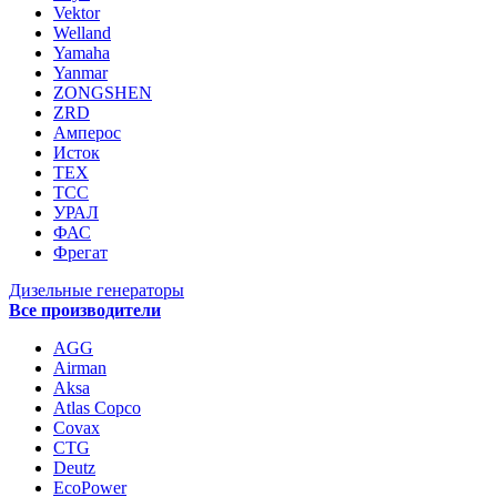
Vektor
Welland
Yamaha
Yanmar
ZONGSHEN
ZRD
Амперос
Исток
ТЕХ
ТСС
УРАЛ
ФАС
Фрегат
Дизельные генераторы
Все производители
AGG
Airman
Aksa
Atlas Copco
Covax
CTG
Deutz
EcoPower