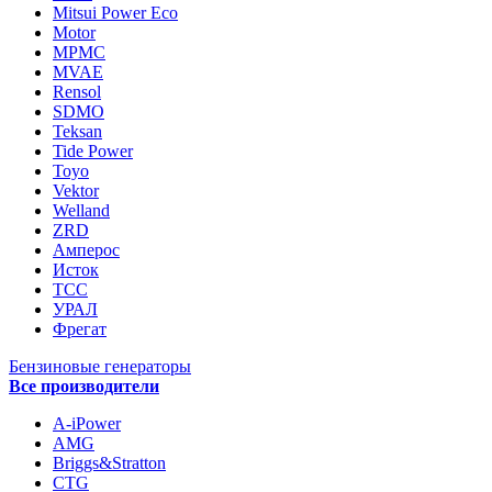
Mitsui Power Eco
Motor
MPMC
MVAE
Rensol
SDMO
Teksan
Tide Power
Toyo
Vektor
Welland
ZRD
Амперос
Исток
ТСС
УРАЛ
Фрегат
Бензиновые генераторы
Все производители
A-iPower
AMG
Briggs&Stratton
CTG