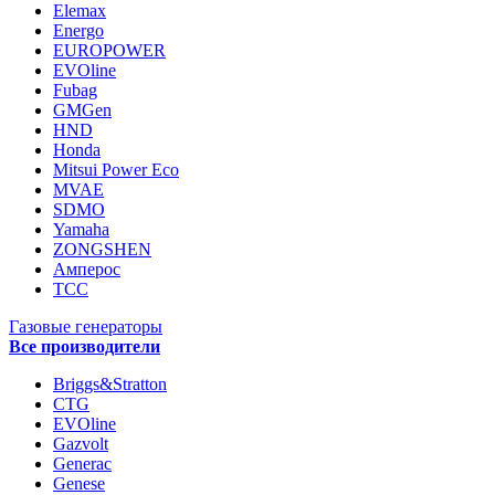
Elemax
Energo
EUROPOWER
EVOline
Fubag
GMGen
HND
Honda
Mitsui Power Eco
MVAE
SDMO
Yamaha
ZONGSHEN
Амперос
ТСС
Газовые генераторы
Все производители
Briggs&Stratton
CTG
EVOline
Gazvolt
Generac
Genese