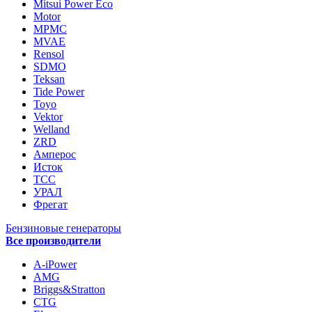
Mitsui Power Eco
Motor
MPMC
MVAE
Rensol
SDMO
Teksan
Tide Power
Toyo
Vektor
Welland
ZRD
Амперос
Исток
ТСС
УРАЛ
Фрегат
Бензиновые генераторы
Все производители
A-iPower
AMG
Briggs&Stratton
CTG