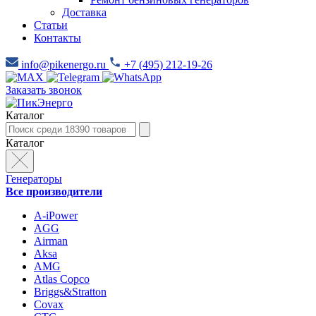
Доставка
Статьи
Контакты
info@pikenergo.ru
+7 (495) 212-19-26
Заказать звонок
Каталог
Каталог
Генераторы
Все производители
A-iPower
AGG
Airman
Aksa
AMG
Atlas Copco
Briggs&Stratton
Covax