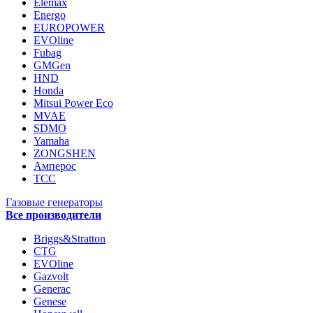
Elemax
Energo
EUROPOWER
EVOline
Fubag
GMGen
HND
Honda
Mitsui Power Eco
MVAE
SDMO
Yamaha
ZONGSHEN
Амперос
ТСС
Газовые генераторы
Все производители
Briggs&Stratton
CTG
EVOline
Gazvolt
Generac
Genese