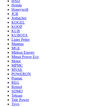
HND
Honda
Honeywell
JCB
Jenbacher
KOGEL
KOOP
KUB
KUBOTA
Lister Petter
Magnus
MGE
Mirkon Energy
Mitsui Power Eco
Motor
MPMC
MVAE
POWERON
Pramac
REG
Rensol
SDMO
Teksan
Tide Power
Toyo