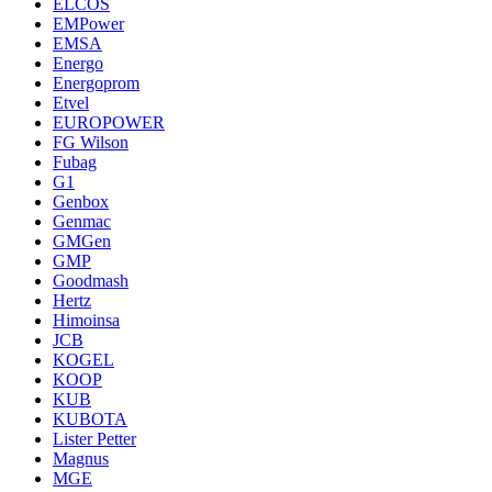
ELCOS
EMPower
EMSA
Energo
Energoprom
Etvel
EUROPOWER
FG Wilson
Fubag
G1
Genbox
Genmac
GMGen
GMP
Goodmash
Hertz
Himoinsa
JCB
KOGEL
KOOP
KUB
KUBOTA
Lister Petter
Magnus
MGE