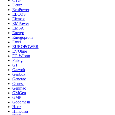
CTG
Deutz
EcoPower
ELCOS
Elemax
EMPower
EMSA
Energo
Energoprom
Etvel
EUROPOWER
EVOline
FG Wilson
Fubag
G1
Gazvolt
Genbox
Generac
Genese
Genmac
GMGen
GMP
Goodmash
Hertz
Himoinsa