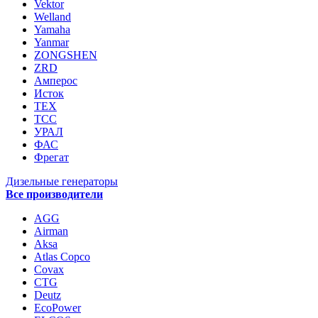
Vektor
Welland
Yamaha
Yanmar
ZONGSHEN
ZRD
Амперос
Исток
ТЕХ
ТСС
УРАЛ
ФАС
Фрегат
Дизельные генераторы
Все производители
AGG
Airman
Aksa
Atlas Copco
Covax
CTG
Deutz
EcoPower