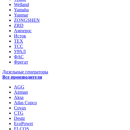
Welland
Yamaha
Yanmar
ZONGSHEN
ZRD
Амперос
Исток
ТЕХ
ТСС
УРАЛ
ФАС
Фрегат
Дизельные генераторы
Все производители
AGG
Airman
Aksa
Atlas Copco
Covax
CTG
Deutz
EcoPower
ELCOS