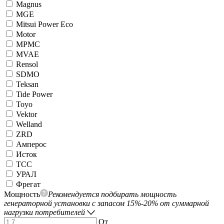
Magnus
MGE
Mitsui Power Eco
Motor
MPMC
MVAE
Rensol
SDMO
Teksan
Tide Power
Toyo
Vektor
Welland
ZRD
Амперос
Исток
ТСС
УРАЛ
Фрегат
Мощность
Рекомендуется подбирать мощность
генераторной установки с запасом 15%-20% от суммарной
нагрузки потребителей
От