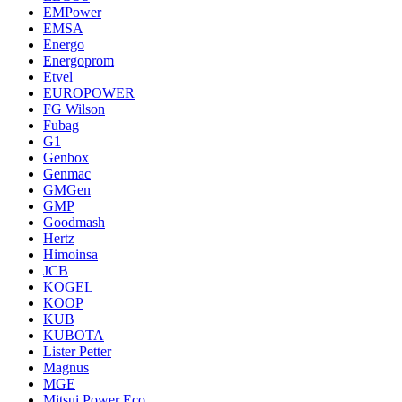
EMPower
EMSA
Energo
Energoprom
Etvel
EUROPOWER
FG Wilson
Fubag
G1
Genbox
Genmac
GMGen
GMP
Goodmash
Hertz
Himoinsa
JCB
KOGEL
KOOP
KUB
KUBOTA
Lister Petter
Magnus
MGE
Mitsui Power Eco