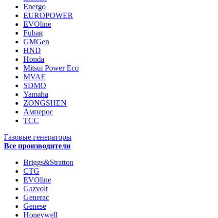
Energo
EUROPOWER
EVOline
Fubag
GMGen
HND
Honda
Mitsui Power Eco
MVAE
SDMO
Yamaha
ZONGSHEN
Амперос
ТСС
Газовые генераторы
Все производители
Briggs&Stratton
CTG
EVOline
Gazvolt
Generac
Genese
Honeywell