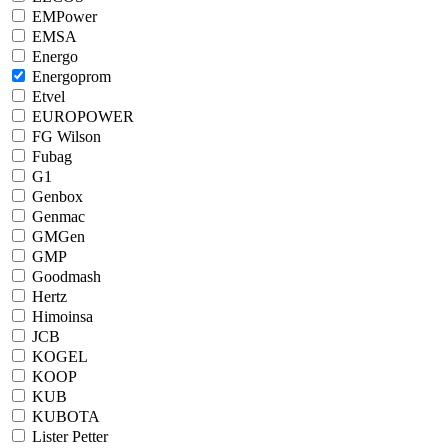
EMPower
EMSA
Energo
Energoprom
Etvel
EUROPOWER
FG Wilson
Fubag
G1
Genbox
Genmac
GMGen
GMP
Goodmash
Hertz
Himoinsa
JCB
KOGEL
KOOP
KUB
KUBOTA
Lister Petter