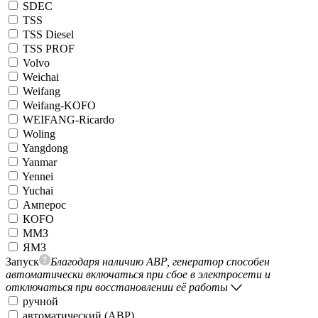
SDEC
TSS
TSS Diesel
TSS PROF
Volvo
Weichai
Weifang
Weifang-KOFO
WEIFANG-Ricardo
Woling
Yangdong
Yanmar
Yennei
Yuchai
Амперос
КОFO
ММЗ
ЯМЗ
Запуск
Благодаря наличию АВР, генератор способен
автоматически включаться при сбое в электросети и
отключаться при восстановлении её работы
ручной
автоматический (АВР)