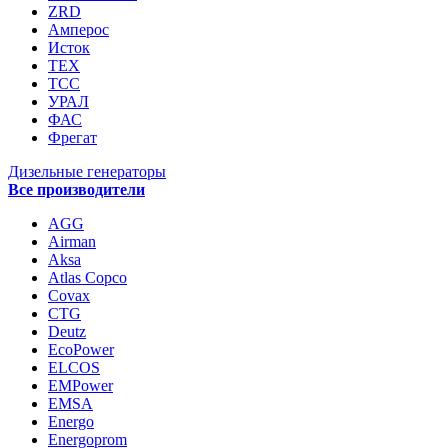
ZRD
Амперос
Исток
ТЕХ
ТСС
УРАЛ
ФАС
Фрегат
Дизельные генераторы
Все производители
AGG
Airman
Aksa
Atlas Copco
Covax
CTG
Deutz
EcoPower
ELCOS
EMPower
EMSA
Energo
Energoprom