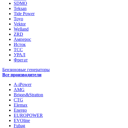
SDMO
Teksan
Tide Power
Toyo
Vektor
Welland
ZRD
Амперос
Исток
ТСС
УРАЛ
Фрегат
Бензиновые генераторы
Все производители
A-iPower
AMG
Briggs&Stratton
CTG
Elemax
Energo
EUROPOWER
EVOline
Fubag