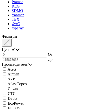
Pramac
REG
SDMO
Yanmar
ТЕХ
ФАС
Фрегат
Фильтры
Цена,
₽
От
До
Производитель
AGG
Airman
Aksa
Atlas Copco
Covax
CTG
Deutz
EcoPower
ELCOS