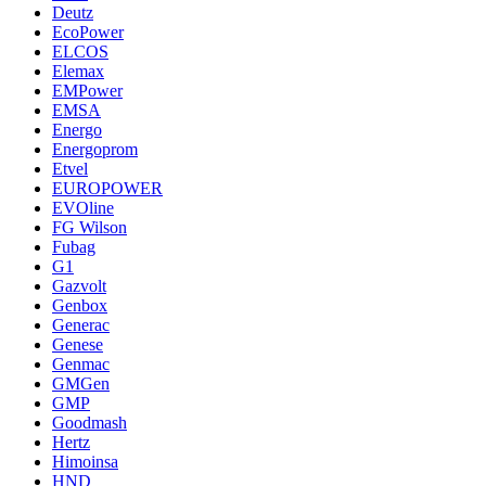
Deutz
EcoPower
ELCOS
Elemax
EMPower
EMSA
Energo
Energoprom
Etvel
EUROPOWER
EVOline
FG Wilson
Fubag
G1
Gazvolt
Genbox
Generac
Genese
Genmac
GMGen
GMP
Goodmash
Hertz
Himoinsa
HND