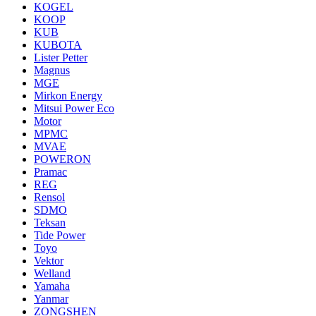
KOGEL
KOOP
KUB
KUBOTA
Lister Petter
Magnus
MGE
Mirkon Energy
Mitsui Power Eco
Motor
MPMC
MVAE
POWERON
Pramac
REG
Rensol
SDMO
Teksan
Tide Power
Toyo
Vektor
Welland
Yamaha
Yanmar
ZONGSHEN