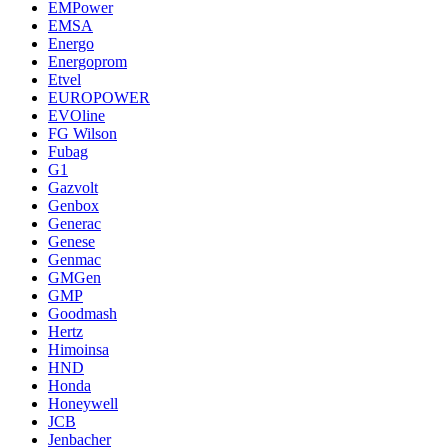
EMPower
EMSA
Energo
Energoprom
Etvel
EUROPOWER
EVOline
FG Wilson
Fubag
G1
Gazvolt
Genbox
Generac
Genese
Genmac
GMGen
GMP
Goodmash
Hertz
Himoinsa
HND
Honda
Honeywell
JCB
Jenbacher