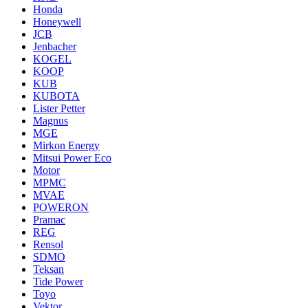
Honda
Honeywell
JCB
Jenbacher
KOGEL
KOOP
KUB
KUBOTA
Lister Petter
Magnus
MGE
Mirkon Energy
Mitsui Power Eco
Motor
MPMC
MVAE
POWERON
Pramac
REG
Rensol
SDMO
Teksan
Tide Power
Toyo
Vektor