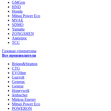
GMGen
HND
Honda
Mitsui Power Eco
MVAE
SDMO
Yamaha
ZONGSHEN
Амперос
ТСС
Газовые генераторы
Все производители
Briggs&Stratton
CTG
EVOline
Gazvolt
Generac
Genese
Honeywell
Jenbacher
Mirkon Energy
Mitsui Power Eco
POWERON