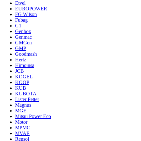
Etvel
EUROPOWER
FG Wilson
Fubag
G1
Genbox
Genmac
GMGen
GMP
Goodmash
Hertz
Himoinsa
JCB
KOGEL
KOOP
KUB
KUBOTA
Lister Petter
Magnus
MGE
Mitsui Power Eco
Motor
MPMC
MVAE
Rensol