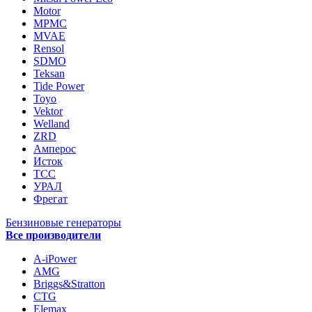
Motor
MPMC
MVAE
Rensol
SDMO
Teksan
Tide Power
Toyo
Vektor
Welland
ZRD
Амперос
Исток
ТСС
УРАЛ
Фрегат
Бензиновые генераторы
Все производители
A-iPower
AMG
Briggs&Stratton
CTG
Elemax