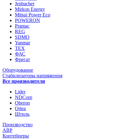
Jenbacher
Mirkon Energy
Mitsui Power Eco
POWERON
Pramac
REG
SDMO
Yanmar
ТЕХ
ФАС
Фрегат
Оборудование
Стабилизаторы напряжения
Все производители
Lider
NDCorp
Oberon
Ortea
Штиль
Производство
АВР
Контейнеры