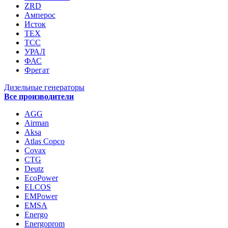
ZRD
Амперос
Исток
ТЕХ
ТСС
УРАЛ
ФАС
Фрегат
Дизельные генераторы
Все производители
AGG
Airman
Aksa
Atlas Copco
Covax
CTG
Deutz
EcoPower
ELCOS
EMPower
EMSA
Energo
Energoprom