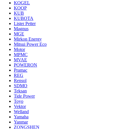
KOGEL
KOOP
KUB
KUBOTA
Lister Petter
Magnus
MGE
Mirkon Energy
Mitsui Power Eco
Motor
MPMC
MVAE
POWERON
Pramac
REG
Rensol
SDMO
Teksan
Tide Power
Toyo
Vektor
Welland
Yamaha
Yanmar
ZONGSHEN