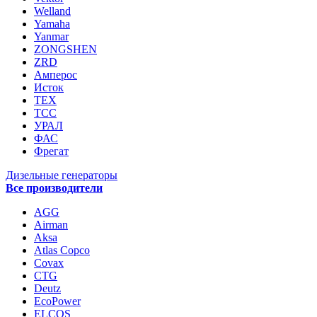
Welland
Yamaha
Yanmar
ZONGSHEN
ZRD
Амперос
Исток
ТЕХ
ТСС
УРАЛ
ФАС
Фрегат
Дизельные генераторы
Все производители
AGG
Airman
Aksa
Atlas Copco
Covax
CTG
Deutz
EcoPower
ELCOS