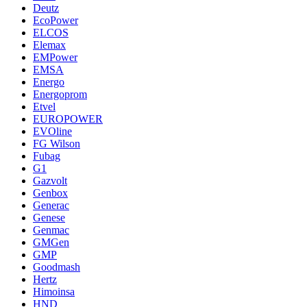
Deutz
EcoPower
ELCOS
Elemax
EMPower
EMSA
Energo
Energoprom
Etvel
EUROPOWER
EVOline
FG Wilson
Fubag
G1
Gazvolt
Genbox
Generac
Genese
Genmac
GMGen
GMP
Goodmash
Hertz
Himoinsa
HND