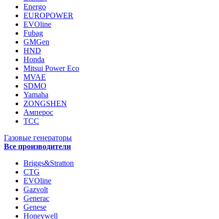
Energo
EUROPOWER
EVOline
Fubag
GMGen
HND
Honda
Mitsui Power Eco
MVAE
SDMO
Yamaha
ZONGSHEN
Амперос
ТСС
Газовые генераторы
Все производители
Briggs&Stratton
CTG
EVOline
Gazvolt
Generac
Genese
Honeywell