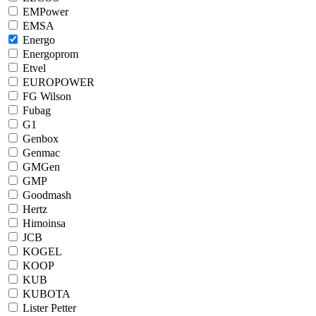
EMPower
EMSA
Energo
Energoprom
Etvel
EUROPOWER
FG Wilson
Fubag
G1
Genbox
Genmac
GMGen
GMP
Goodmash
Hertz
Himoinsa
JCB
KOGEL
KOOP
KUB
KUBOTA
Lister Petter