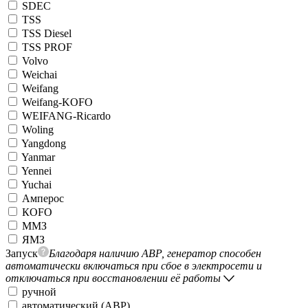
SDEC
TSS
TSS Diesel
TSS PROF
Volvo
Weichai
Weifang
Weifang-KOFO
WEIFANG-Ricardo
Woling
Yangdong
Yanmar
Yennei
Yuchai
Амперос
КОFO
ММЗ
ЯМЗ
Запуск
Благодаря наличию АВР, генератор способен
автоматически включаться при сбое в электросети и
отключаться при восстановлении её работы
ручной
автоматический (АВР)