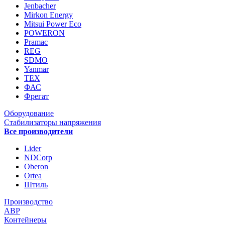
Jenbacher
Mirkon Energy
Mitsui Power Eco
POWERON
Pramac
REG
SDMO
Yanmar
ТЕХ
ФАС
Фрегат
Оборудование
Стабилизаторы напряжения
Все производители
Lider
NDCorp
Oberon
Ortea
Штиль
Производство
АВР
Контейнеры