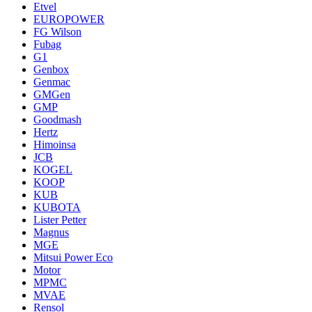
Etvel
EUROPOWER
FG Wilson
Fubag
G1
Genbox
Genmac
GMGen
GMP
Goodmash
Hertz
Himoinsa
JCB
KOGEL
KOOP
KUB
KUBOTA
Lister Petter
Magnus
MGE
Mitsui Power Eco
Motor
MPMC
MVAE
Rensol