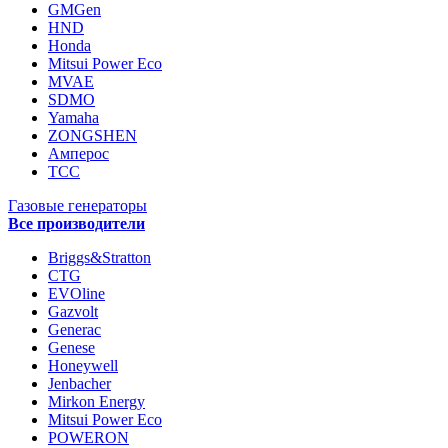
GMGen
HND
Honda
Mitsui Power Eco
MVAE
SDMO
Yamaha
ZONGSHEN
Амперос
ТСС
Газовые генераторы
Все производители
Briggs&Stratton
CTG
EVOline
Gazvolt
Generac
Genese
Honeywell
Jenbacher
Mirkon Energy
Mitsui Power Eco
POWERON