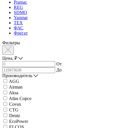
Pramac
REG
SDMO
Yanmar
ТЕХ
ФАС
Фрегат
Фильтры
Цена,
₽
От
До
Производитель
AGG
Airman
Aksa
Atlas Copco
Covax
CTG
Deutz
EcoPower
ELCOS