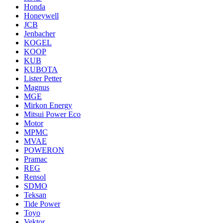
Honda
Honeywell
JCB
Jenbacher
KOGEL
KOOP
KUB
KUBOTA
Lister Petter
Magnus
MGE
Mirkon Energy
Mitsui Power Eco
Motor
MPMC
MVAE
POWERON
Pramac
REG
Rensol
SDMO
Teksan
Tide Power
Toyo
Vektor