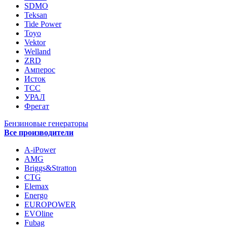
SDMO
Teksan
Tide Power
Toyo
Vektor
Welland
ZRD
Амперос
Исток
ТСС
УРАЛ
Фрегат
Бензиновые генераторы
Все производители
A-iPower
AMG
Briggs&Stratton
CTG
Elemax
Energo
EUROPOWER
EVOline
Fubag