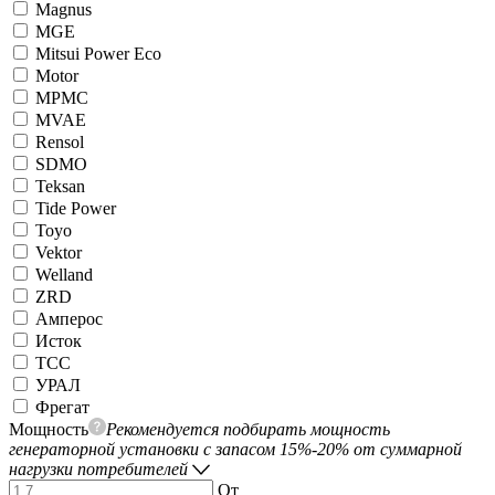
Magnus
MGE
Mitsui Power Eco
Motor
MPMC
MVAE
Rensol
SDMO
Teksan
Tide Power
Toyo
Vektor
Welland
ZRD
Амперос
Исток
ТСС
УРАЛ
Фрегат
Мощность
Рекомендуется подбирать мощность
генераторной установки с запасом 15%-20% от суммарной
нагрузки потребителей
От