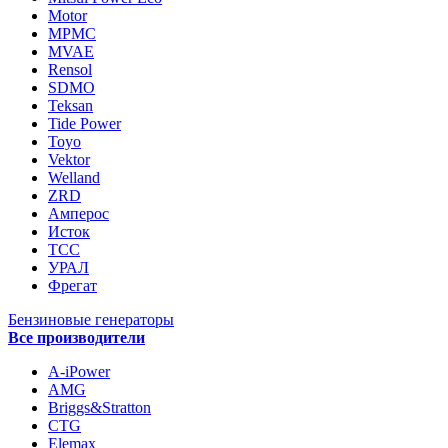
Motor
MPMC
MVAE
Rensol
SDMO
Teksan
Tide Power
Toyo
Vektor
Welland
ZRD
Амперос
Исток
ТСС
УРАЛ
Фрегат
Бензиновые генераторы
Все производители
A-iPower
AMG
Briggs&Stratton
CTG
Elemax