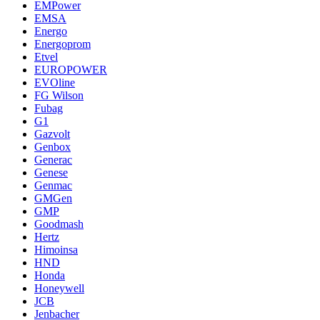
EMPower
EMSA
Energo
Energoprom
Etvel
EUROPOWER
EVOline
FG Wilson
Fubag
G1
Gazvolt
Genbox
Generac
Genese
Genmac
GMGen
GMP
Goodmash
Hertz
Himoinsa
HND
Honda
Honeywell
JCB
Jenbacher