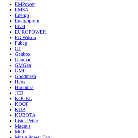
EMPower
EMSA
Energo
Energoprom
Etvel
EUROPOWER
FG Wilson
Fubag
G1
Genbox
Genmac
GMGen
GMP
Goodmash
Hertz
Himoinsa
JCB
KOGEL
KOOP
KUB
KUBOTA
Lister Petter
Magnus
MGE
Mitsui Power Eco