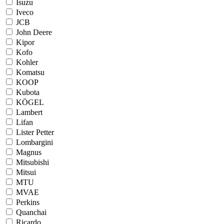
Isuzu
Iveco
JCB
John Deere
Kipor
Kofo
Kohler
Komatsu
KOOP
Kubota
KÖGEL
Lambert
Lifan
Lister Petter
Lombargini
Magnus
Mitsubishi
Mitsui
MTU
MVAE
Perkins
Quanchai
Ricardo