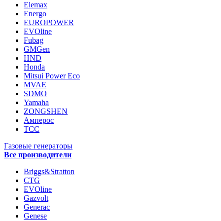
Elemax
Energo
EUROPOWER
EVOline
Fubag
GMGen
HND
Honda
Mitsui Power Eco
MVAE
SDMO
Yamaha
ZONGSHEN
Амперос
ТСС
Газовые генераторы
Все производители
Briggs&Stratton
CTG
EVOline
Gazvolt
Generac
Genese