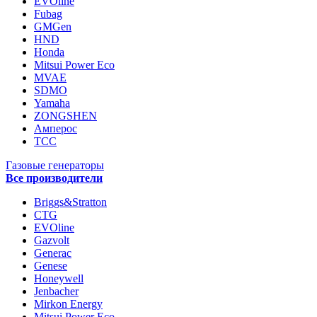
EVOline
Fubag
GMGen
HND
Honda
Mitsui Power Eco
MVAE
SDMO
Yamaha
ZONGSHEN
Амперос
ТСС
Газовые генераторы
Все производители
Briggs&Stratton
CTG
EVOline
Gazvolt
Generac
Genese
Honeywell
Jenbacher
Mirkon Energy
Mitsui Power Eco