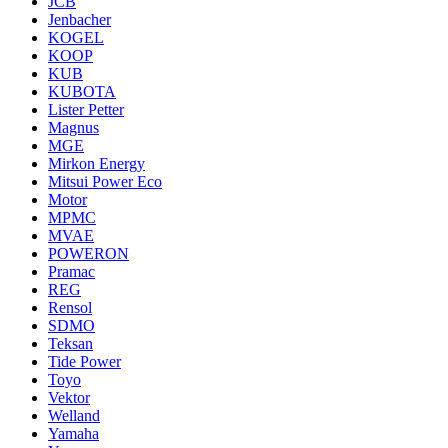
JCB
Jenbacher
KOGEL
KOOP
KUB
KUBOTA
Lister Petter
Magnus
MGE
Mirkon Energy
Mitsui Power Eco
Motor
MPMC
MVAE
POWERON
Pramac
REG
Rensol
SDMO
Teksan
Tide Power
Toyo
Vektor
Welland
Yamaha