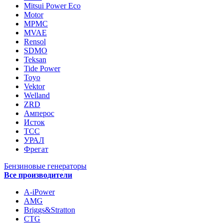
Mitsui Power Eco
Motor
MPMC
MVAE
Rensol
SDMO
Teksan
Tide Power
Toyo
Vektor
Welland
ZRD
Амперос
Исток
ТСС
УРАЛ
Фрегат
Бензиновые генераторы
Все производители
A-iPower
AMG
Briggs&Stratton
CTG