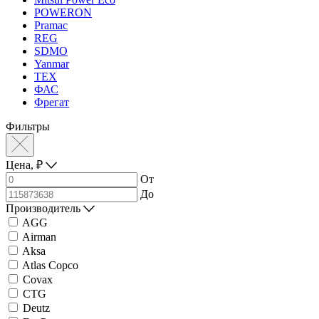
POWERON
Pramac
REG
SDMO
Yanmar
ТЕХ
ФАС
Фрегат
Фильтры
Цена,
₽
От
До
Производитель
AGG
Airman
Aksa
Atlas Copco
Covax
CTG
Deutz