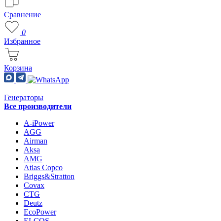
Сравнение
0
Избранное
Корзина
Генераторы
Все производители
A-iPower
AGG
Airman
Aksa
AMG
Atlas Copco
Briggs&Stratton
Covax
CTG
Deutz
EcoPower
ELCOS