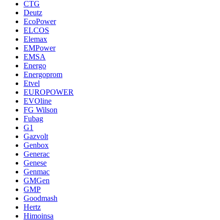
CTG
Deutz
EcoPower
ELCOS
Elemax
EMPower
EMSA
Energo
Energoprom
Etvel
EUROPOWER
EVOline
FG Wilson
Fubag
G1
Gazvolt
Genbox
Generac
Genese
Genmac
GMGen
GMP
Goodmash
Hertz
Himoinsa