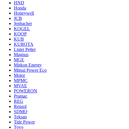
HND
Honda
Honeywell
JCB
Jenbacher
KOGEL
KOOP
KUB
KUBOTA
Lister Petter
Magnus
MGE
Mirkon Energy
Mitsui Power Eco
Motor
MPMC
MVAE
POWERON
Pramac
REG
Rensol
SDMO
Teksan
Tide Power
Toyo