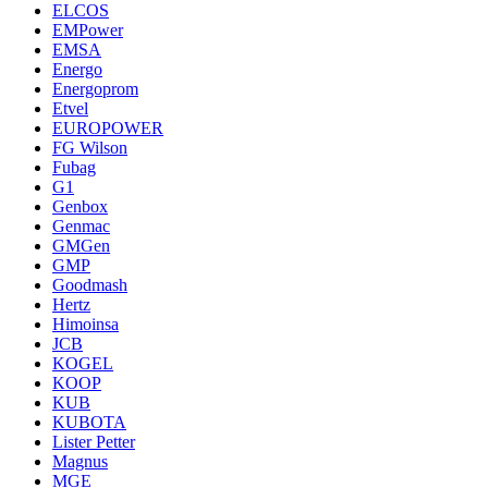
ELCOS
EMPower
EMSA
Energo
Energoprom
Etvel
EUROPOWER
FG Wilson
Fubag
G1
Genbox
Genmac
GMGen
GMP
Goodmash
Hertz
Himoinsa
JCB
KOGEL
KOOP
KUB
KUBOTA
Lister Petter
Magnus
MGE