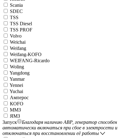
Scania
SDEC
TSS
TSS Diesel
TSS PROF
Volvo
Weichai
Weifang
Weifang-KOFO
WEIFANG-Ricardo
Woling
Yangdong
Yanmar
Yennei
Yuchai
Амперос
КОFO
ММЗ
ЯМЗ
Запуск
Благодаря наличию АВР, генератор способен
автоматически включаться при сбое в электросети и
отключаться при восстановлении её работы