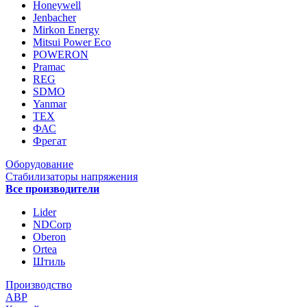
Honeywell
Jenbacher
Mirkon Energy
Mitsui Power Eco
POWERON
Pramac
REG
SDMO
Yanmar
ТЕХ
ФАС
Фрегат
Оборудование
Стабилизаторы напряжения
Все производители
Lider
NDCorp
Oberon
Ortea
Штиль
Производство
АВР