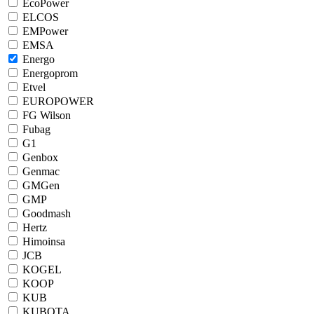
EcoPower
ELCOS
EMPower
EMSA
Energo
Energoprom
Etvel
EUROPOWER
FG Wilson
Fubag
G1
Genbox
Genmac
GMGen
GMP
Goodmash
Hertz
Himoinsa
JCB
KOGEL
KOOP
KUB
KUBOTA