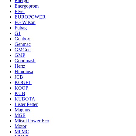
Energo
Energoprom
Etvel
EUROPOWER
FG Wilson
Fubag
G1
Genbox
Genmac
GMGen
GMP
Goodmash
Hertz
Himoinsa
JCB
KOGEL
KOOP
KUB
KUBOTA
Lister Petter
Magnus
MGE
Mitsui Power Eco
Motor
MPMC