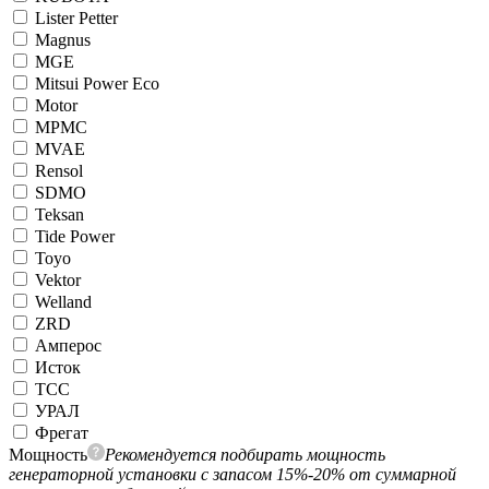
Lister Petter
Magnus
MGE
Mitsui Power Eco
Motor
MPMC
MVAE
Rensol
SDMO
Teksan
Tide Power
Toyo
Vektor
Welland
ZRD
Амперос
Исток
ТСС
УРАЛ
Фрегат
Мощность
Рекомендуется подбирать мощность
генераторной установки с запасом 15%-20% от суммарной