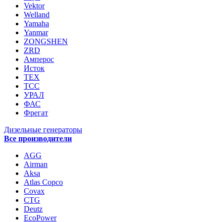
Vektor
Welland
Yamaha
Yanmar
ZONGSHEN
ZRD
Амперос
Исток
ТЕХ
ТСС
УРАЛ
ФАС
Фрегат
Дизельные генераторы
Все производители
AGG
Airman
Aksa
Atlas Copco
Covax
CTG
Deutz
EcoPower