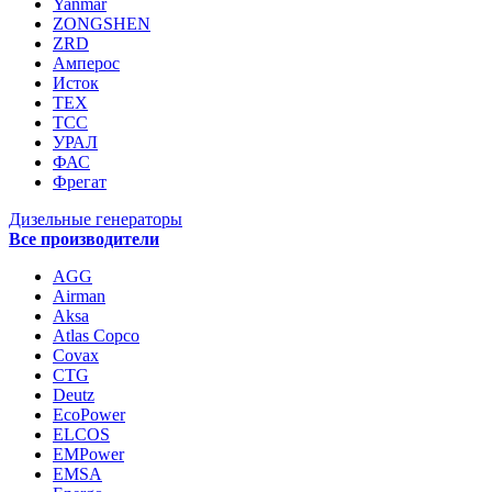
Yanmar
ZONGSHEN
ZRD
Амперос
Исток
ТЕХ
ТСС
УРАЛ
ФАС
Фрегат
Дизельные генераторы
Все производители
AGG
Airman
Aksa
Atlas Copco
Covax
CTG
Deutz
EcoPower
ELCOS
EMPower
EMSA