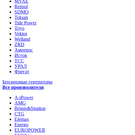
MVAE
Rensol
SDMO
Teksan
Tide Power
Toyo
Vektor
Welland
ZRD
Амперос
Исток
ТСС
УРАЛ
Фрегат
Бензиновые генераторы
Все производители
A-iPower
AMG
Briggs&Stratton
CTG
Elemax
Energo
EUROPOWER