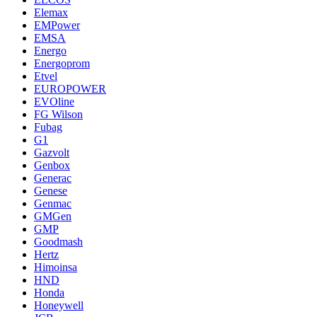
Elemax
EMPower
EMSA
Energo
Energoprom
Etvel
EUROPOWER
EVOline
FG Wilson
Fubag
G1
Gazvolt
Genbox
Generac
Genese
Genmac
GMGen
GMP
Goodmash
Hertz
Himoinsa
HND
Honda
Honeywell