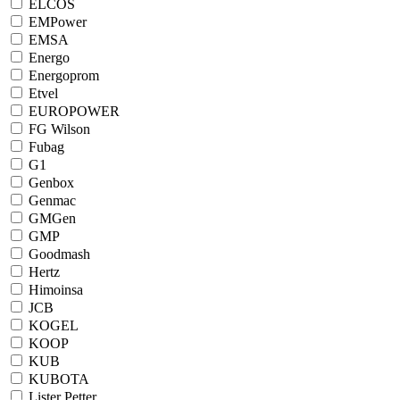
ELCOS
EMPower
EMSA
Energo
Energoprom
Etvel
EUROPOWER
FG Wilson
Fubag
G1
Genbox
Genmac
GMGen
GMP
Goodmash
Hertz
Himoinsa
JCB
KOGEL
KOOP
KUB
KUBOTA
Lister Petter