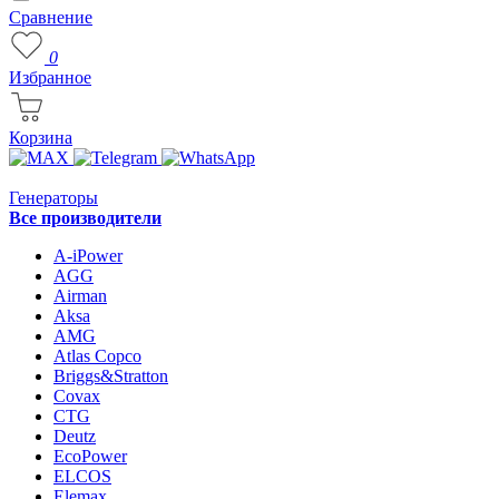
Сравнение
0
Избранное
Корзина
Генераторы
Все производители
A-iPower
AGG
Airman
Aksa
AMG
Atlas Copco
Briggs&Stratton
Covax
CTG
Deutz
EcoPower
ELCOS
Elemax