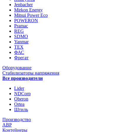
Jenbacher
Mirkon Energy
Mitsui Power Eco
POWERON
Pramac
REG
SDMO
Yanmar
ТЕХ
ФАС
Фрегат
Оборудование
Стабилизаторы напряжения
Все производители
Lider
NDCorp
Oberon
Ortea
Штиль
Производство
АВР
Контейнеры