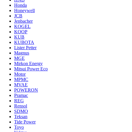
Honda
Honeywell
JCB
Jenbacher
KOGEL
KOOP
KUB
KUBOTA
Lister Petter
Magnus
MGE
Mirkon Energy
Mitsui Power Eco
Motor
MPMC
MVAE
POWERON
Pramac
REG
Rensol
SDMO
Teksan
Tide Power
Toyo