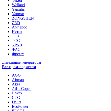
Vektor
Welland
Yamaha
Yanmar
ZONGSHEN
ZRD
Амперос
Исток
ТЕХ
ТСС
УРАЛ
ФАС
Фрегат
Дизельные генераторы
Все производители
AGG
Airman
Aksa
Atlas Copco
Covax
CTG
Deutz
EcoPower
ELCOS