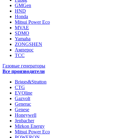
GMGen
HND
Honda
Mitsui Power Eco
MVAE
SDMO
Yamaha
ZONGSHEN
Амперос
ТСС
Газовые генераторы
Все производители
Briggs&Stratton
CTG
EVOline
Gazvolt
Generac
Genese
Honeywell
Jenbacher
Mirkon Energy
Mitsui Power Eco
POWERON