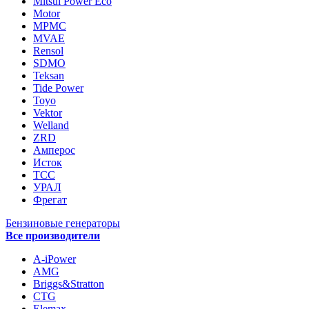
Mitsui Power Eco
Motor
MPMC
MVAE
Rensol
SDMO
Teksan
Tide Power
Toyo
Vektor
Welland
ZRD
Амперос
Исток
ТСС
УРАЛ
Фрегат
Бензиновые генераторы
Все производители
A-iPower
AMG
Briggs&Stratton
CTG
Elemax