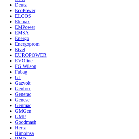
Deutz
EcoPower
ELCOS
Elemax
EMPower
EMSA
Energo
Energoprom
Etvel
EUROPOWER
EVOline
FG Wilson
Fubag
G1
Gazvolt
Genbox
Generac
Genese
Genmac
GMGen
GMP
Goodmash
Hertz
Himoinsa
HND