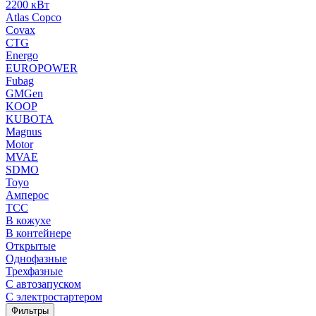
2200 кВт
Atlas Copco
Covax
CTG
Energo
EUROPOWER
Fubag
GMGen
KOOP
KUBOTA
Magnus
Motor
MVAE
SDMO
Toyo
Амперос
ТСС
В кожухе
В контейнере
Открытые
Однофазные
Трехфазные
С автозапуском
С электростартером
Фильтры