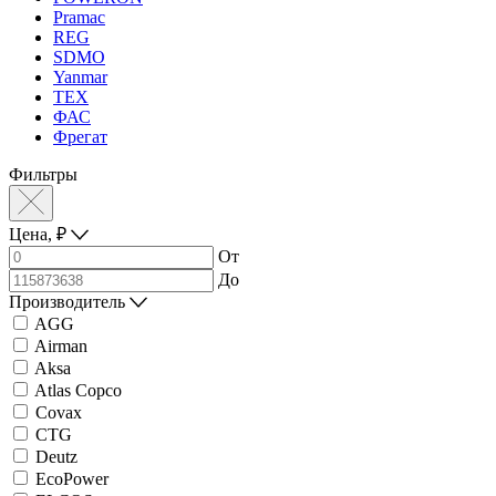
Pramac
REG
SDMO
Yanmar
ТЕХ
ФАС
Фрегат
Фильтры
Цена,
₽
От
До
Производитель
AGG
Airman
Aksa
Atlas Copco
Covax
CTG
Deutz
EcoPower