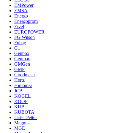
EMPower
EMSA
Energo
Energoprom
Etvel
EUROPOWER
FG Wilson
Fubag
G1
Genbox
Genmac
GMGen
GMP
Goodmash
Hertz
Himoinsa
JCB
KOGEL
KOOP
KUB
KUBOTA
Lister Petter
Magnus
MGE