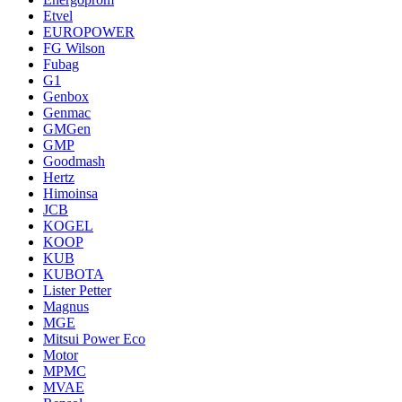
Etvel
EUROPOWER
FG Wilson
Fubag
G1
Genbox
Genmac
GMGen
GMP
Goodmash
Hertz
Himoinsa
JCB
KOGEL
KOOP
KUB
KUBOTA
Lister Petter
Magnus
MGE
Mitsui Power Eco
Motor
MPMC
MVAE