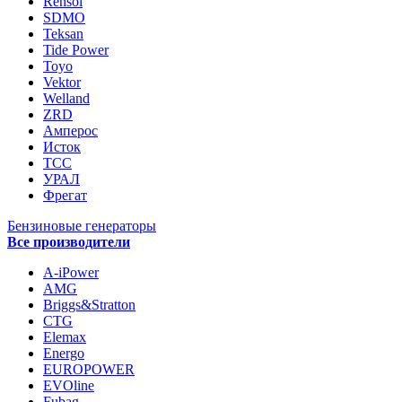
Rensol
SDMO
Teksan
Tide Power
Toyo
Vektor
Welland
ZRD
Амперос
Исток
ТСС
УРАЛ
Фрегат
Бензиновые генераторы
Все производители
A-iPower
AMG
Briggs&Stratton
CTG
Elemax
Energo
EUROPOWER
EVOline
Fubag