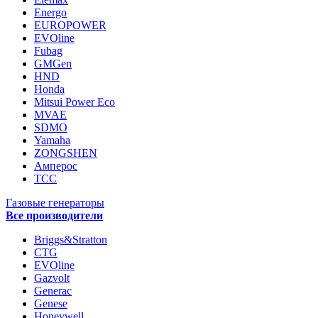
Energo
EUROPOWER
EVOline
Fubag
GMGen
HND
Honda
Mitsui Power Eco
MVAE
SDMO
Yamaha
ZONGSHEN
Амперос
ТСС
Газовые генераторы
Все производители
Briggs&Stratton
CTG
EVOline
Gazvolt
Generac
Genese
Honeywell