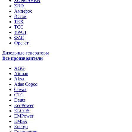
ZONGSHEN
ZRD
Амперос
Исток
ТЕХ
ТСС
УРАЛ
ФАС
Фрегат
Дизельные генераторы
Все производители
AGG
Airman
Aksa
Atlas Copco
Covax
CTG
Deutz
EcoPower
ELCOS
EMPower
EMSA
Energo
Energoprom