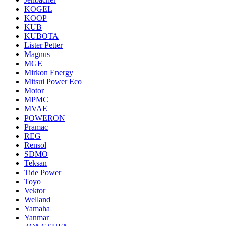
KOGEL
KOOP
KUB
KUBOTA
Lister Petter
Magnus
MGE
Mirkon Energy
Mitsui Power Eco
Motor
MPMC
MVAE
POWERON
Pramac
REG
Rensol
SDMO
Teksan
Tide Power
Toyo
Vektor
Welland
Yamaha
Yanmar