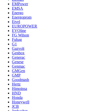
EMPower
EMSA
Energo
Energoprom
Etvel
EUROPOWER
EVOline
FG Wilson
Fubag
G1
Gazvolt
Genbox
Generac
Genese
Genmac
GMGen
GMP
Goodmash
Hertz
Himoinsa
HND
Honda
Honeywell
JCB
Jenbacher