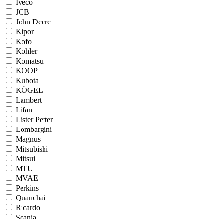
Iveco
JCB
John Deere
Kipor
Kofo
Kohler
Komatsu
KOOP
Kubota
KÖGEL
Lambert
Lifan
Lister Petter
Lombargini
Magnus
Mitsubishi
Mitsui
MTU
MVAE
Perkins
Quanchai
Ricardo
Scania