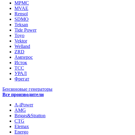
MPMC
MVAE
Rensol
SDMO
Teksan
Tide Power
Toyo
Vektor
Welland
ZRD
Амперос
Исток
ТСС
УРАЛ
Фрегат
Бензиновые генераторы
Все производители
A-iPower
AMG
Briggs&Stratton
CTG
Elemax
Energo