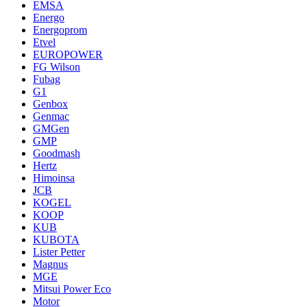
EMSA
Energo
Energoprom
Etvel
EUROPOWER
FG Wilson
Fubag
G1
Genbox
Genmac
GMGen
GMP
Goodmash
Hertz
Himoinsa
JCB
KOGEL
KOOP
KUB
KUBOTA
Lister Petter
Magnus
MGE
Mitsui Power Eco
Motor