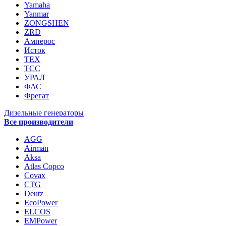
Yamaha
Yanmar
ZONGSHEN
ZRD
Амперос
Исток
ТЕХ
ТСС
УРАЛ
ФАС
Фрегат
Дизельные генераторы
Все производители
AGG
Airman
Aksa
Atlas Copco
Covax
CTG
Deutz
EcoPower
ELCOS
EMPower