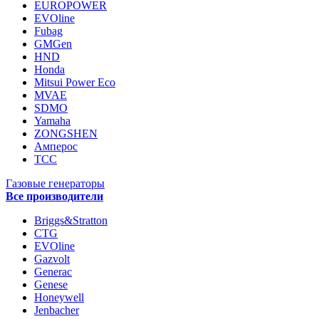
EUROPOWER
EVOline
Fubag
GMGen
HND
Honda
Mitsui Power Eco
MVAE
SDMO
Yamaha
ZONGSHEN
Амперос
ТСС
Газовые генераторы
Все производители
Briggs&Stratton
CTG
EVOline
Gazvolt
Generac
Genese
Honeywell
Jenbacher