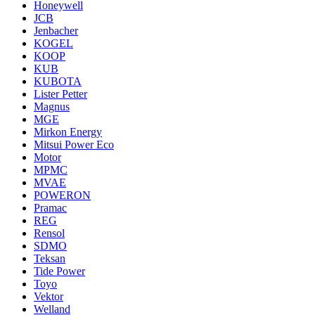
Honeywell
JCB
Jenbacher
KOGEL
KOOP
KUB
KUBOTA
Lister Petter
Magnus
MGE
Mirkon Energy
Mitsui Power Eco
Motor
MPMC
MVAE
POWERON
Pramac
REG
Rensol
SDMO
Teksan
Tide Power
Toyo
Vektor
Welland