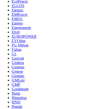
EcoPower
ELCOS
Elemax
EMPower
EMSA
Energo
Energoprom
Etvel
EUROPOWER
EVOline
FG Wilson
Fubag
G1
Gazvolt
Genbox
Generac
Genese
Genmac
GMGen
GMP
Goodmash
Hertz
Himoinsa
HND
Honda