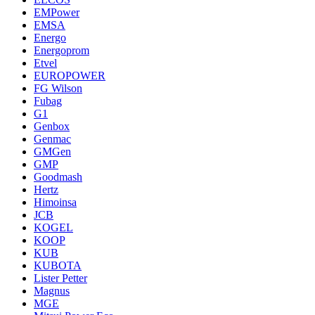
EMPower
EMSA
Energo
Energoprom
Etvel
EUROPOWER
FG Wilson
Fubag
G1
Genbox
Genmac
GMGen
GMP
Goodmash
Hertz
Himoinsa
JCB
KOGEL
KOOP
KUB
KUBOTA
Lister Petter
Magnus
MGE