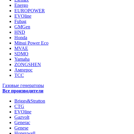
Energo
EUROPOWER
EVOline
Fubag
GMGen
HND
Honda
Mitsui Power Eco
MVAE
SDMO
Yamaha
ZONGSHEN
Амперос
ТСС
Газовые генераторы
Все производители
Briggs&Stratton
CTG
EVOline
Gazvolt
Generac
Genese
Honeywell