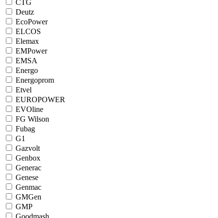
CTG
Deutz
EcoPower
ELCOS
Elemax
EMPower
EMSA
Energo
Energoprom
Etvel
EUROPOWER
EVOline
FG Wilson
Fubag
G1
Gazvolt
Genbox
Generac
Genese
Genmac
GMGen
GMP
Goodmash