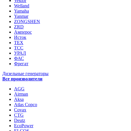
Vektor
Welland
Yamaha
Yanmar
ZONGSHEN
ZRD
Амперос
Исток
ТЕХ
ТСС
УРАЛ
ФАС
Фрегат
Дизельные генераторы
Все производители
AGG
Airman
Aksa
Atlas Copco
Covax
CTG
Deutz
EcoPower
ELCOS