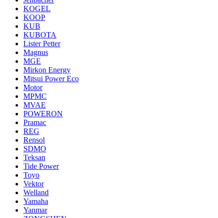
KOGEL
KOOP
KUB
KUBOTA
Lister Petter
Magnus
MGE
Mirkon Energy
Mitsui Power Eco
Motor
MPMC
MVAE
POWERON
Pramac
REG
Rensol
SDMO
Teksan
Tide Power
Toyo
Vektor
Welland
Yamaha
Yanmar