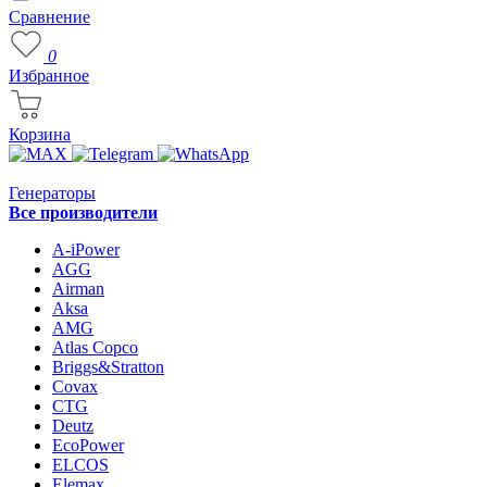
Сравнение
0
Избранное
Корзина
Генераторы
Все производители
A-iPower
AGG
Airman
Aksa
AMG
Atlas Copco
Briggs&Stratton
Covax
CTG
Deutz
EcoPower
ELCOS
Elemax