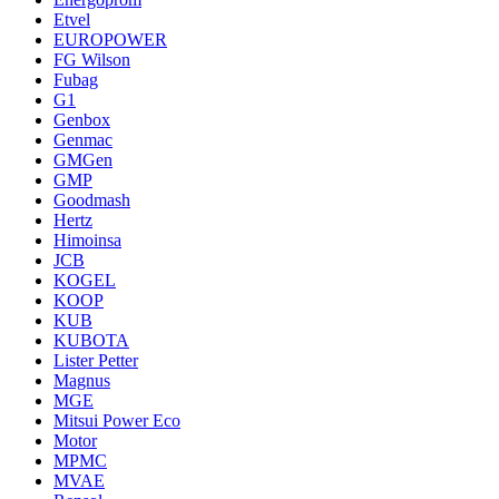
Etvel
EUROPOWER
FG Wilson
Fubag
G1
Genbox
Genmac
GMGen
GMP
Goodmash
Hertz
Himoinsa
JCB
KOGEL
KOOP
KUB
KUBOTA
Lister Petter
Magnus
MGE
Mitsui Power Eco
Motor
MPMC
MVAE