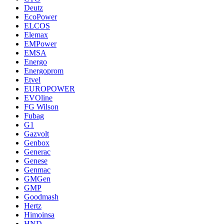
Deutz
EcoPower
ELCOS
Elemax
EMPower
EMSA
Energo
Energoprom
Etvel
EUROPOWER
EVOline
FG Wilson
Fubag
G1
Gazvolt
Genbox
Generac
Genese
Genmac
GMGen
GMP
Goodmash
Hertz
Himoinsa
HND