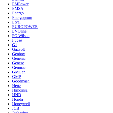
EMPower
EMSA
Energo
Energoprom
Etvel
EUROPOWER
EVOline
FG Wilson
Fubag
G1
Gazvolt
Genbox
Generac
Genese
Genmac
GMGen
GMP
Goodmash
Hertz
Himoinsa
HND
Honda
Honeywell
JCB
Jenbacher