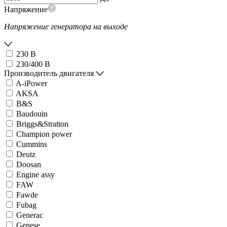
Напряжение
Напряжение генератора на выходе
230 В
230/400 В
Производитель двигателя
A-iPower
AKSA
B&S
Baudouin
Briggs&Stratton
Champion power
Cummins
Deutz
Doosan
Engine assy
FAW
Fawde
Fubag
Generac
Genese