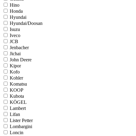
Hino
Honda
Hyundai
Hyundai/Doosan
Isuzu
Iveco
JCB
Jenbacher
Jichai
John Deere
Kipor
Kofo
Kohler
Komatsu
KOOP
Kubota
KÖGEL
Lambert
Lifan
Lister Petter
Lombargini
Loncin