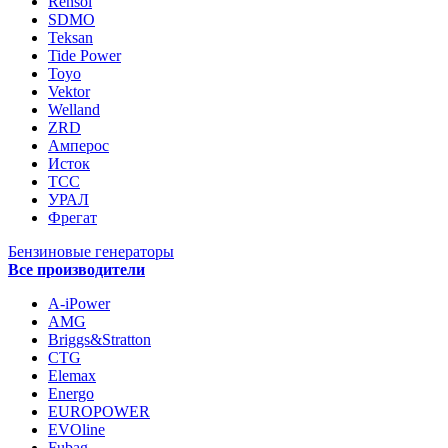
Rensol
SDMO
Teksan
Tide Power
Toyo
Vektor
Welland
ZRD
Амперос
Исток
ТСС
УРАЛ
Фрегат
Бензиновые генераторы
Все производители
A-iPower
AMG
Briggs&Stratton
CTG
Elemax
Energo
EUROPOWER
EVOline
Fubag