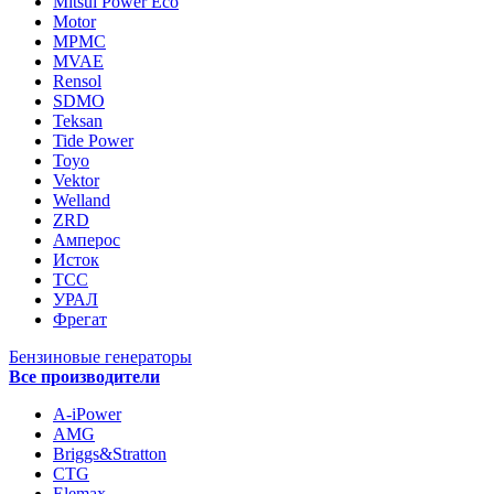
Mitsui Power Eco
Motor
MPMC
MVAE
Rensol
SDMO
Teksan
Tide Power
Toyo
Vektor
Welland
ZRD
Амперос
Исток
ТСС
УРАЛ
Фрегат
Бензиновые генераторы
Все производители
A-iPower
AMG
Briggs&Stratton
CTG
Elemax