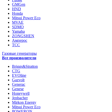
GMGen
HND
Honda
Mitsui Power Eco
MVAE
SDMO
Yamaha
ZONGSHEN
Амперос
ТСС
Газовые генераторы
Все производители
Briggs&Stratton
CTG
EVOline
Gazvolt
Generac
Genese
Honeywell
Jenbacher
Mirkon Energy
Mitsui Power Eco
POWERON