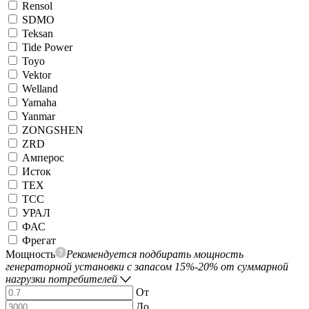
Rensol
SDMO
Teksan
Tide Power
Toyo
Vektor
Welland
Yamaha
Yanmar
ZONGSHEN
ZRD
Амперос
Исток
ТЕХ
ТСС
УРАЛ
ФАС
Фрегат
Мощность
Рекомендуется подбирать мощность
генераторной установки с запасом 15%-20% от суммарной
нагрузки потребителей
От
До