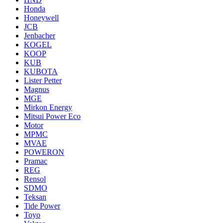
Honda
Honeywell
JCB
Jenbacher
KOGEL
KOOP
KUB
KUBOTA
Lister Petter
Magnus
MGE
Mirkon Energy
Mitsui Power Eco
Motor
MPMC
MVAE
POWERON
Pramac
REG
Rensol
SDMO
Teksan
Tide Power
Toyo