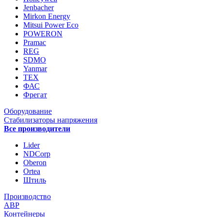
Jenbacher
Mirkon Energy
Mitsui Power Eco
POWERON
Pramac
REG
SDMO
Yanmar
ТЕХ
ФАС
Фрегат
Оборудование
Стабилизаторы напряжения
Все производители
Lider
NDCorp
Oberon
Ortea
Штиль
Производство
АВР
Контейнеры