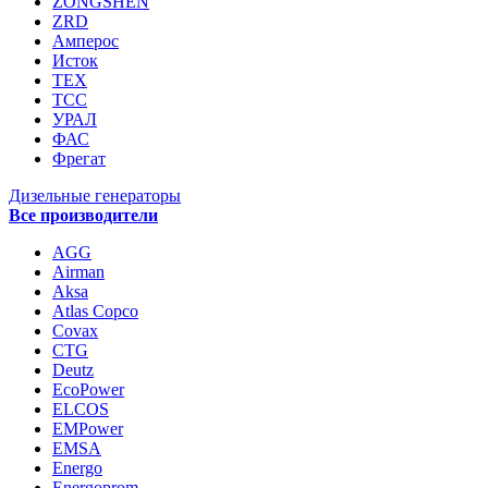
ZONGSHEN
ZRD
Амперос
Исток
ТЕХ
ТСС
УРАЛ
ФАС
Фрегат
Дизельные генераторы
Все производители
AGG
Airman
Aksa
Atlas Copco
Covax
CTG
Deutz
EcoPower
ELCOS
EMPower
EMSA
Energo
Energoprom