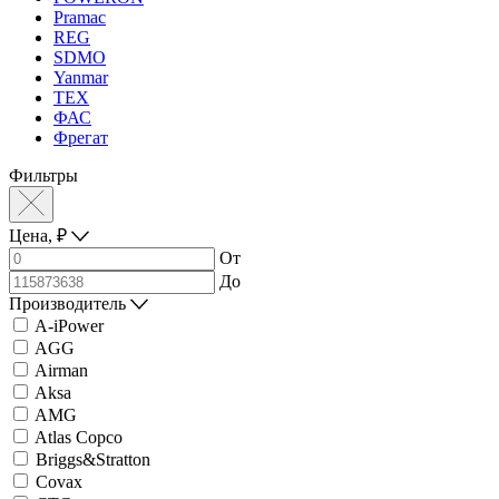
Pramac
REG
SDMO
Yanmar
ТЕХ
ФАС
Фрегат
Фильтры
Цена,
₽
От
До
Производитель
A-iPower
AGG
Airman
Aksa
AMG
Atlas Copco
Briggs&Stratton
Covax