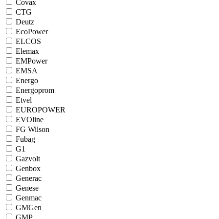
Covax
CTG
Deutz
EcoPower
ELCOS
Elemax
EMPower
EMSA
Energo
Energoprom
Etvel
EUROPOWER
EVOline
FG Wilson
Fubag
G1
Gazvolt
Genbox
Generac
Genese
Genmac
GMGen
GMP