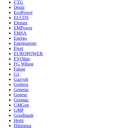
CTG
Deutz
EcoPower
ELCOS
Elemax
EMPower
EMSA
Energo
Energoprom
Etvel
EUROPOWER
EVOline
FG Wilson
Fubag
G1
Gazvolt
Genbox
Generac
Genese
Genmac
GMGen
GMP
Goodmash
Hertz
Himoinsa