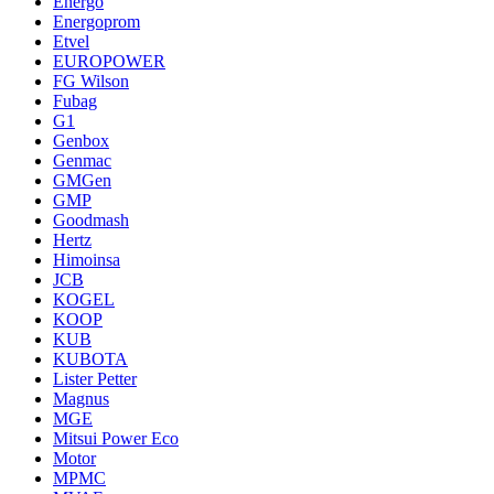
Energo
Energoprom
Etvel
EUROPOWER
FG Wilson
Fubag
G1
Genbox
Genmac
GMGen
GMP
Goodmash
Hertz
Himoinsa
JCB
KOGEL
KOOP
KUB
KUBOTA
Lister Petter
Magnus
MGE
Mitsui Power Eco
Motor
MPMC