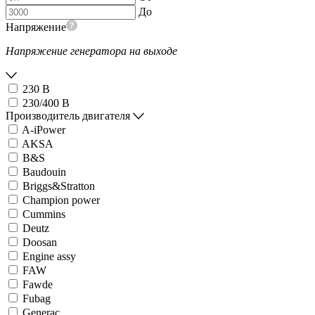
До
Напряжение
Напряжение генератора на выходе
230 В
230/400 В
Производитель двигателя
A-iPower
AKSA
B&S
Baudouin
Briggs&Stratton
Champion power
Cummins
Deutz
Doosan
Engine assy
FAW
Fawde
Fubag
Generac