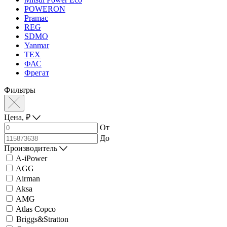
POWERON
Pramac
REG
SDMO
Yanmar
ТЕХ
ФАС
Фрегат
Фильтры
Цена,
₽
От
До
Производитель
A-iPower
AGG
Airman
Aksa
AMG
Atlas Copco
Briggs&Stratton