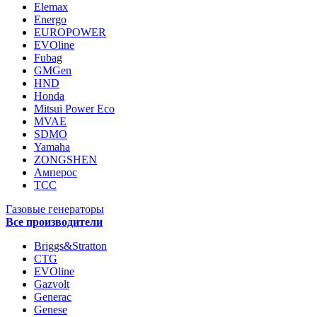
Elemax
Energo
EUROPOWER
EVOline
Fubag
GMGen
HND
Honda
Mitsui Power Eco
MVAE
SDMO
Yamaha
ZONGSHEN
Амперос
ТСС
Газовые генераторы
Все производители
Briggs&Stratton
CTG
EVOline
Gazvolt
Generac
Genese