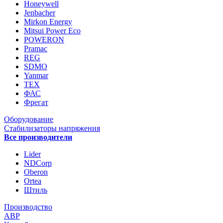
Honeywell
Jenbacher
Mirkon Energy
Mitsui Power Eco
POWERON
Pramac
REG
SDMO
Yanmar
ТЕХ
ФАС
Фрегат
Оборудование
Стабилизаторы напряжения
Все производители
Lider
NDCorp
Oberon
Ortea
Штиль
Производство
АВР