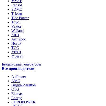
MVAE
Rensol
SDMO
Teksan
Tide Power
Toyo
Vektor
Welland
ZRD
Амперос
Исток
ТСС
УРАЛ
Фрегат
Бензиновые генераторы
Все производители
A-iPower
AMG
Briggs&Stratton
CTG
Elemax
Energo
EUROPOWER