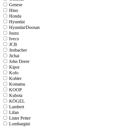
Genese
Hino
Honda
Hyundai
Hyundai/Doosan
Isuzu
Iveco
JCB
Jenbacher
Jichai
John Deere
Kipor
Kofo
Kohler
Komatsu
KOOP
Kubota
KÖGEL
Lambert
Lifan
Lister Petter
Lombargini