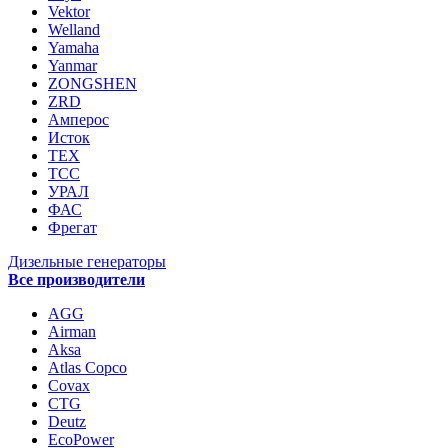
Vektor
Welland
Yamaha
Yanmar
ZONGSHEN
ZRD
Амперос
Исток
ТЕХ
ТСС
УРАЛ
ФАС
Фрегат
Дизельные генераторы
Все производители
AGG
Airman
Aksa
Atlas Copco
Covax
CTG
Deutz
EcoPower