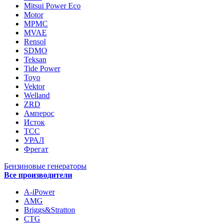
Mitsui Power Eco
Motor
MPMC
MVAE
Rensol
SDMO
Teksan
Tide Power
Toyo
Vektor
Welland
ZRD
Амперос
Исток
ТСС
УРАЛ
Фрегат
Бензиновые генераторы
Все производители
A-iPower
AMG
Briggs&Stratton
CTG