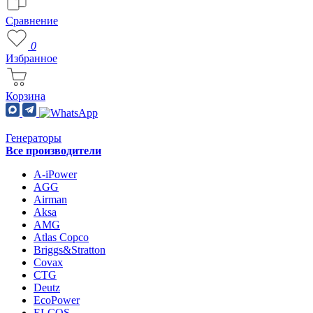
Сравнение
0
Избранное
Корзина
Генераторы
Все производители
A-iPower
AGG
Airman
Aksa
AMG
Atlas Copco
Briggs&Stratton
Covax
CTG
Deutz
EcoPower
ELCOS