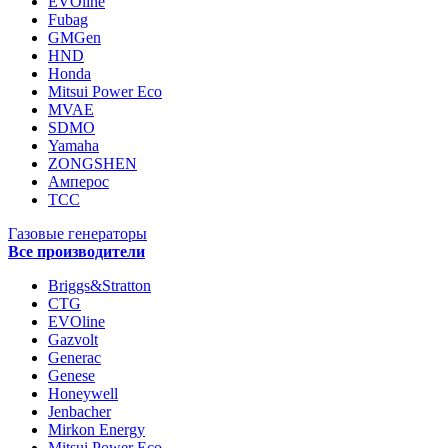
EVOline
Fubag
GMGen
HND
Honda
Mitsui Power Eco
MVAE
SDMO
Yamaha
ZONGSHEN
Амперос
ТСС
Газовые генераторы
Все производители
Briggs&Stratton
CTG
EVOline
Gazvolt
Generac
Genese
Honeywell
Jenbacher
Mirkon Energy
Mitsui Power Eco