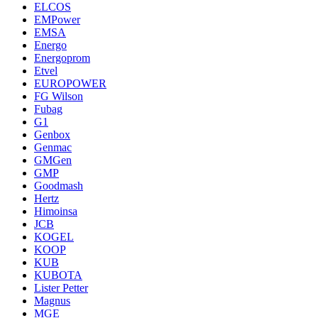
ELCOS
EMPower
EMSA
Energo
Energoprom
Etvel
EUROPOWER
FG Wilson
Fubag
G1
Genbox
Genmac
GMGen
GMP
Goodmash
Hertz
Himoinsa
JCB
KOGEL
KOOP
KUB
KUBOTA
Lister Petter
Magnus
MGE