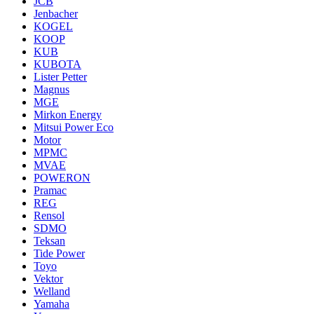
JCB
Jenbacher
KOGEL
KOOP
KUB
KUBOTA
Lister Petter
Magnus
MGE
Mirkon Energy
Mitsui Power Eco
Motor
MPMC
MVAE
POWERON
Pramac
REG
Rensol
SDMO
Teksan
Tide Power
Toyo
Vektor
Welland
Yamaha