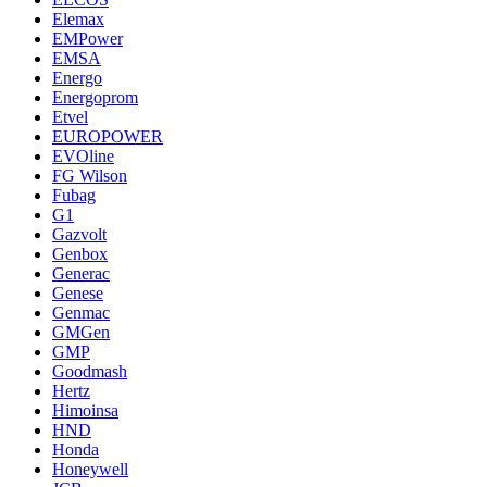
Elemax
EMPower
EMSA
Energo
Energoprom
Etvel
EUROPOWER
EVOline
FG Wilson
Fubag
G1
Gazvolt
Genbox
Generac
Genese
Genmac
GMGen
GMP
Goodmash
Hertz
Himoinsa
HND
Honda
Honeywell