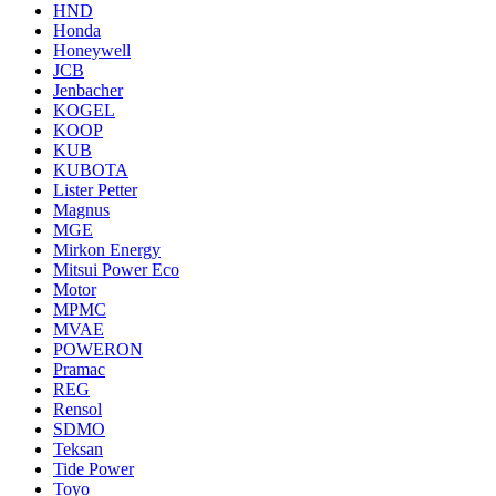
HND
Honda
Honeywell
JCB
Jenbacher
KOGEL
KOOP
KUB
KUBOTA
Lister Petter
Magnus
MGE
Mirkon Energy
Mitsui Power Eco
Motor
MPMC
MVAE
POWERON
Pramac
REG
Rensol
SDMO
Teksan
Tide Power
Toyo