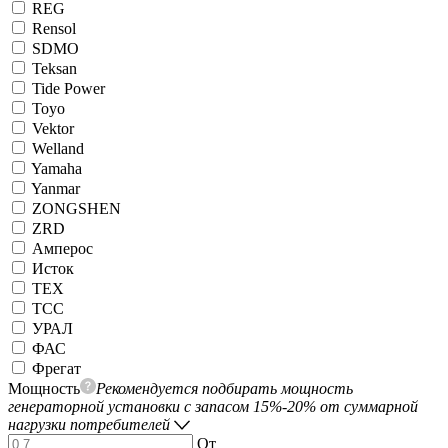
REG
Rensol
SDMO
Teksan
Tide Power
Toyo
Vektor
Welland
Yamaha
Yanmar
ZONGSHEN
ZRD
Амперос
Исток
ТЕХ
ТСС
УРАЛ
ФАС
Фрегат
Мощность
Рекомендуется подбирать мощность
генераторной установки с запасом 15%-20% от суммарной
нагрузки потребителей
От