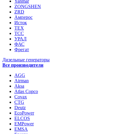
Yanmar
ZONGSHEN
ZRD
Амперос
Исток
ТЕХ
ТСС
УРАЛ
ФАС
Фрегат
Дизельные генераторы
Все производители
AGG
Airman
Aksa
Atlas Copco
Covax
CTG
Deutz
EcoPower
ELCOS
EMPower
EMSA