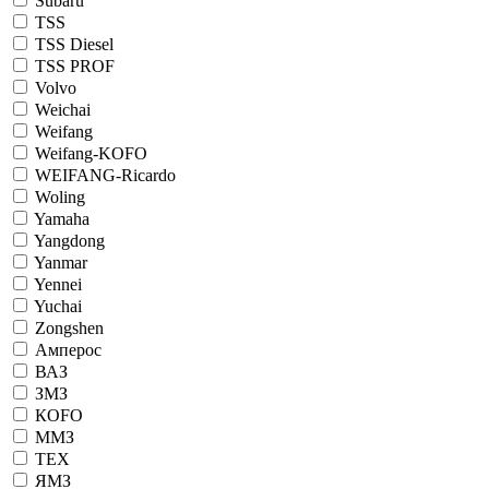
Subaru
TSS
TSS Diesel
TSS PROF
Volvo
Weichai
Weifang
Weifang-KOFO
WEIFANG-Ricardo
Woling
Yamaha
Yangdong
Yanmar
Yennei
Yuchai
Zongshen
Амперос
ВАЗ
ЗМЗ
КОFO
ММЗ
ТЕХ
ЯМЗ