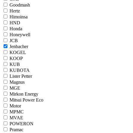
Goodmash
Hertz
Himoinsa
HND
Honda
Honeywell
JCB
Jenbacher
KOGEL
KOOP
KUB
KUBOTA
Lister Petter
Magnus
MGE
Mirkon Energy
Mitsui Power Eco
Motor
MPMC
MVAE
POWERON
Pramac