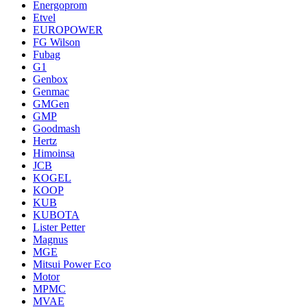
Energoprom
Etvel
EUROPOWER
FG Wilson
Fubag
G1
Genbox
Genmac
GMGen
GMP
Goodmash
Hertz
Himoinsa
JCB
KOGEL
KOOP
KUB
KUBOTA
Lister Petter
Magnus
MGE
Mitsui Power Eco
Motor
MPMC
MVAE