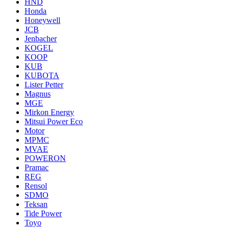
HND
Honda
Honeywell
JCB
Jenbacher
KOGEL
KOOP
KUB
KUBOTA
Lister Petter
Magnus
MGE
Mirkon Energy
Mitsui Power Eco
Motor
MPMC
MVAE
POWERON
Pramac
REG
Rensol
SDMO
Teksan
Tide Power
Toyo