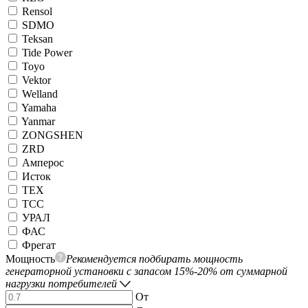
Rensol
SDMO
Teksan
Tide Power
Toyo
Vektor
Welland
Yamaha
Yanmar
ZONGSHEN
ZRD
Амперос
Исток
ТЕХ
ТСС
УРАЛ
ФАС
Фрегат
Мощность
Рекомендуется подбирать мощность
генераторной установки с запасом 15%-20% от суммарной
нагрузки потребителей
От