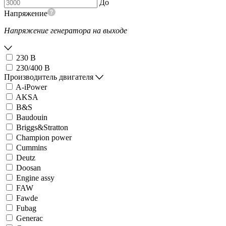
До
Напряжение
Напряжение генератора на выходе
230 В
230/400 В
Производитель двигателя
A-iPower
AKSA
B&S
Baudouin
Briggs&Stratton
Champion power
Cummins
Deutz
Doosan
Engine assy
FAW
Fawde
Fubag
Generac