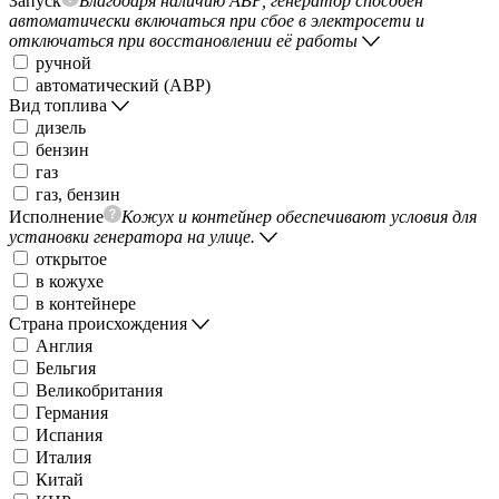
Запуск
Благодаря наличию АВР, генератор способен
автоматически включаться при сбое в электросети и
отключаться при восстановлении её работы
ручной
автоматический (АВР)
Вид топлива
дизель
бензин
газ
газ, бензин
Исполнение
Кожух и контейнер обеспечивают условия для
установки генератора на улице.
открытое
в кожухе
в контейнере
Страна происхождения
Англия
Бельгия
Великобритания
Германия
Испания
Италия
Китай