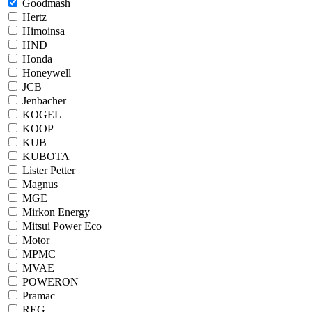
Goodmash
Hertz
Himoinsa
HND
Honda
Honeywell
JCB
Jenbacher
KOGEL
KOOP
KUB
KUBOTA
Lister Petter
Magnus
MGE
Mirkon Energy
Mitsui Power Eco
Motor
MPMC
MVAE
POWERON
Pramac
REG