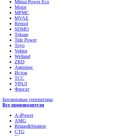
Mitsui Power Eco
Motor
MPMC
MVAE
Rensol
SDMO
Teksan
Tide Power
Toyo
Vektor
Welland
ZRD
Амперос
Исток
ТСС
УРАЛ
Фрегат
Бензиновые генераторы
Все производители
A-iPower
AMG
Briggs&Stratton
CTG