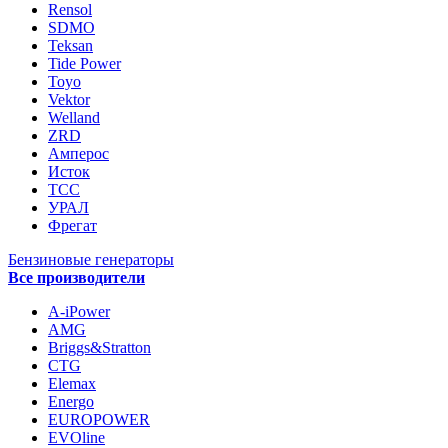
Rensol
SDMO
Teksan
Tide Power
Toyo
Vektor
Welland
ZRD
Амперос
Исток
ТСС
УРАЛ
Фрегат
Бензиновые генераторы
Все производители
A-iPower
AMG
Briggs&Stratton
CTG
Elemax
Energo
EUROPOWER
EVOline