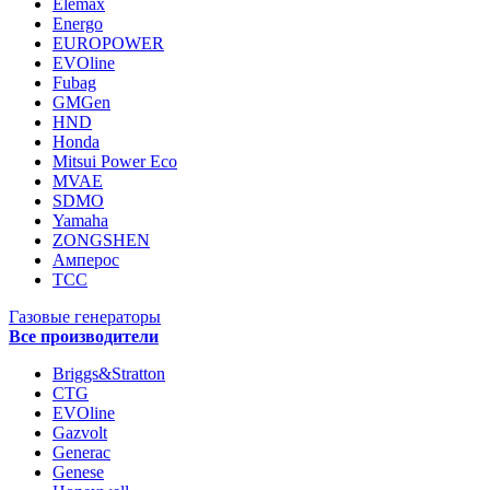
Elemax
Energo
EUROPOWER
EVOline
Fubag
GMGen
HND
Honda
Mitsui Power Eco
MVAE
SDMO
Yamaha
ZONGSHEN
Амперос
ТСС
Газовые генераторы
Все производители
Briggs&Stratton
CTG
EVOline
Gazvolt
Generac
Genese