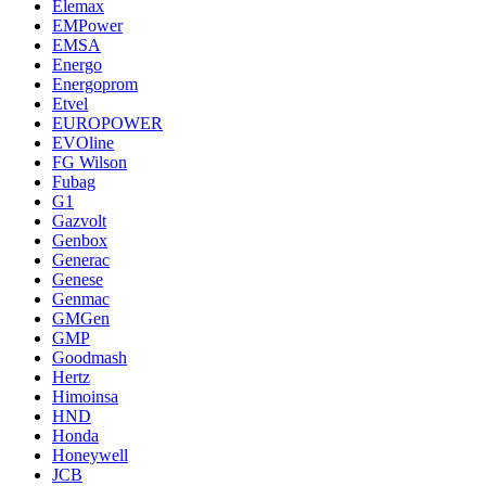
Elemax
EMPower
EMSA
Energo
Energoprom
Etvel
EUROPOWER
EVOline
FG Wilson
Fubag
G1
Gazvolt
Genbox
Generac
Genese
Genmac
GMGen
GMP
Goodmash
Hertz
Himoinsa
HND
Honda
Honeywell
JCB