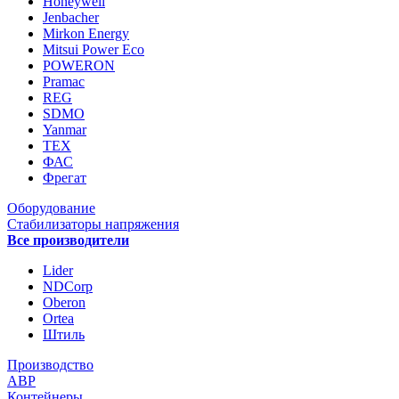
Honeywell
Jenbacher
Mirkon Energy
Mitsui Power Eco
POWERON
Pramac
REG
SDMO
Yanmar
ТЕХ
ФАС
Фрегат
Оборудование
Стабилизаторы напряжения
Все производители
Lider
NDCorp
Oberon
Ortea
Штиль
Производство
АВР
Контейнеры