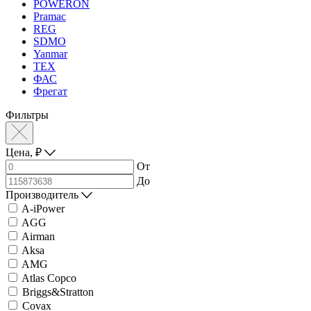
POWERON
Pramac
REG
SDMO
Yanmar
ТЕХ
ФАС
Фрегат
Фильтры
Цена,
₽
От
До
Производитель
A-iPower
AGG
Airman
Aksa
AMG
Atlas Copco
Briggs&Stratton
Covax