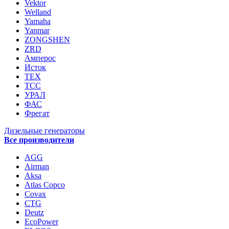
Vektor
Welland
Yamaha
Yanmar
ZONGSHEN
ZRD
Амперос
Исток
ТЕХ
ТСС
УРАЛ
ФАС
Фрегат
Дизельные генераторы
Все производители
AGG
Airman
Aksa
Atlas Copco
Covax
CTG
Deutz
EcoPower