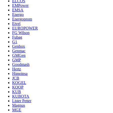
ELCOS
EMPower
EMSA
Energo
Energoprom
Etvel
EUROPOWER
FG Wilson
Fubag
G1
Genbox
Genmac
GMGen
GMP
Goodmash
Hertz
Himoinsa
JCB
KOGEL
KOOP
KUB
KUBOTA
Lister Petter
Magnus
MGE