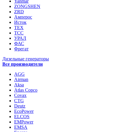
Yanmar
ZONGSHEN
ZRD
Амперос
Исток
ТЕХ
ТСС
УРАЛ
ФАС
Фрегат
Дизельные генераторы
Все производители
AGG
Airman
Aksa
Atlas Copco
Covax
CTG
Deutz
EcoPower
ELCOS
EMPower
EMSA