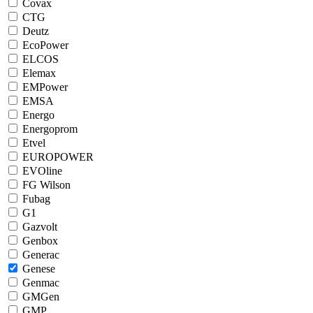
Covax
CTG
Deutz
EcoPower
ELCOS
Elemax
EMPower
EMSA
Energo
Energoprom
Etvel
EUROPOWER
EVOline
FG Wilson
Fubag
G1
Gazvolt
Genbox
Generac
Genese
Genmac
GMGen
GMP