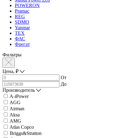
POWERON
Pramac
REG
SDMO
Yanmar
ТЕХ
ФАС
Фрегат
Фильтры
Цена,
₽
От
До
Производитель
A-iPower
AGG
Airman
Aksa
AMG
Atlas Copco
Briggs&Stratton