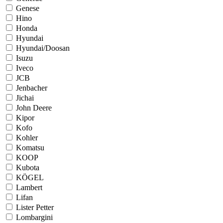
Genese
Hino
Honda
Hyundai
Hyundai/Doosan
Isuzu
Iveco
JCB
Jenbacher
Jichai
John Deere
Kipor
Kofo
Kohler
Komatsu
KOOP
Kubota
KÖGEL
Lambert
Lifan
Lister Petter
Lombargini