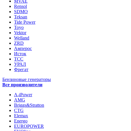
MVAE
Rensol
SDMO
Teksan
Tide Power
Toyo
Vektor
Welland
ZRD
Амперос
Исток
ТСС
УРАЛ
Фрегат
Бензиновые генераторы
Все производители
A-iPower
AMG
Briggs&Stratton
CTG
Elemax
Energo
EUROPOWER