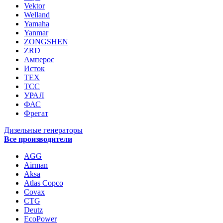
Vektor
Welland
Yamaha
Yanmar
ZONGSHEN
ZRD
Амперос
Исток
ТЕХ
ТСС
УРАЛ
ФАС
Фрегат
Дизельные генераторы
Все производители
AGG
Airman
Aksa
Atlas Copco
Covax
CTG
Deutz
EcoPower