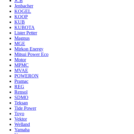
JCB
Jenbacher
KOGEL
KOOP
KUB
KUBOTA
Lister Petter
Magnus
MGE
Mirkon Energy
Mitsui Power Eco
Motor
MPMC
MVAE
POWERON
Pramac
REG
Rensol
SDMO
Teksan
Tide Power
Toyo
Vektor
Welland
Yamaha