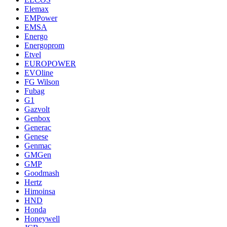
Elemax
EMPower
EMSA
Energo
Energoprom
Etvel
EUROPOWER
EVOline
FG Wilson
Fubag
G1
Gazvolt
Genbox
Generac
Genese
Genmac
GMGen
GMP
Goodmash
Hertz
Himoinsa
HND
Honda
Honeywell