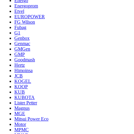
Energo
Energoprom
Etvel
EUROPOWER
FG Wilson
Fubag
G1
Genbox
Genmac
GMGen
GMP
Goodmash
Hertz
Himoinsa
JCB
KOGEL
KOOP
KUB
KUBOTA
Lister Petter
Magnus
MGE
Mitsui Power Eco
Motor
MPMC