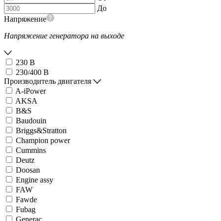
До
Напряжение
Напряжение генератора на выходе
230 В
230/400 В
Производитель двигателя
A-iPower
AKSA
B&S
Baudouin
Briggs&Stratton
Champion power
Cummins
Deutz
Doosan
Engine assy
FAW
Fawde
Fubag
Generac