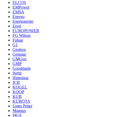
ELCOS
EMPower
EMSA
Energo
Energoprom
Etvel
EUROPOWER
FG Wilson
Fubag
G1
Genbox
Genmac
GMGen
GMP
Goodmash
Hertz
Himoinsa
JCB
KOGEL
KOOP
KUB
KUBOTA
Lister Petter
Magnus
MGE