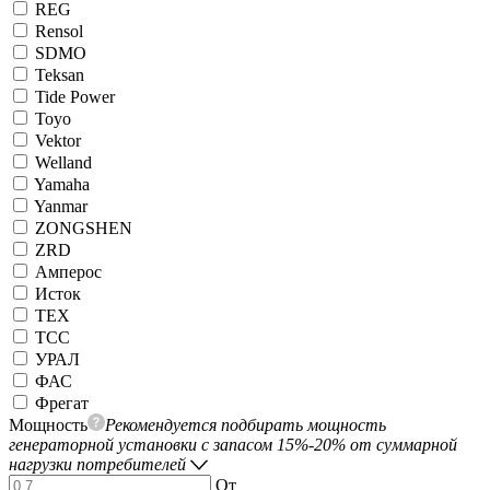
REG
Rensol
SDMO
Teksan
Tide Power
Toyo
Vektor
Welland
Yamaha
Yanmar
ZONGSHEN
ZRD
Амперос
Исток
ТЕХ
ТСС
УРАЛ
ФАС
Фрегат
Мощность
Рекомендуется подбирать мощность
генераторной установки с запасом 15%-20% от суммарной
нагрузки потребителей
От