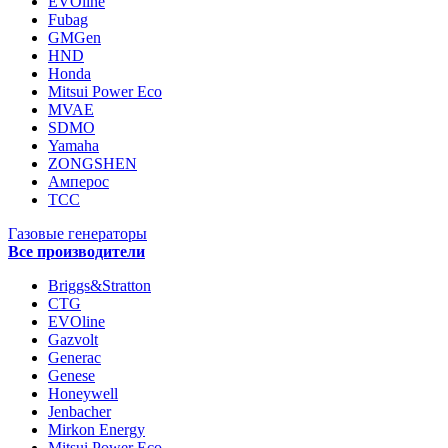
EVOline
Fubag
GMGen
HND
Honda
Mitsui Power Eco
MVAE
SDMO
Yamaha
ZONGSHEN
Амперос
ТСС
Газовые генераторы
Все производители
Briggs&Stratton
CTG
EVOline
Gazvolt
Generac
Genese
Honeywell
Jenbacher
Mirkon Energy
Mitsui Power Eco