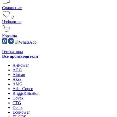
Сравнение
0
Избранное
Корзина
Генераторы
Все производители
A-iPower
AGG
Airman
Aksa
AMG
Atlas Copco
Briggs&Stratton
Covax
CTG
Deutz
EcoPower
ELCOS