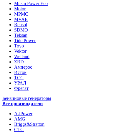
Mitsui Power Eco
Motor
MPMC
MVAE
Rensol
SDMO
Teksan
Tide Power
Toyo
Vektor
Welland
ZRD
Амперос
Исток
ТСС
УРАЛ
Фрегат
Бензиновые генераторы
Все производители
A-iPower
AMG
Briggs&Stratton
CTG