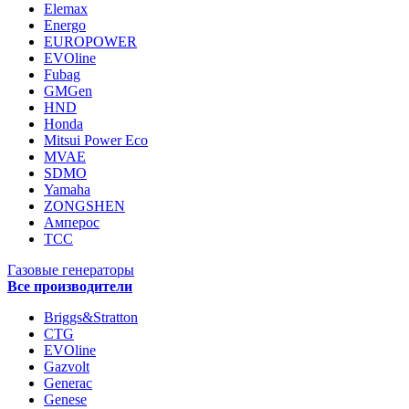
Elemax
Energo
EUROPOWER
EVOline
Fubag
GMGen
HND
Honda
Mitsui Power Eco
MVAE
SDMO
Yamaha
ZONGSHEN
Амперос
ТСС
Газовые генераторы
Все производители
Briggs&Stratton
CTG
EVOline
Gazvolt
Generac
Genese