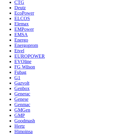
CTG
Deutz
EcoPower
ELCOS
Elemax
EMPower
EMSA
Energo
Energoprom
Etvel
EUROPOWER
EVOline
FG Wilson
Fubag
G1
Gazvolt
Genbox
Generac
Genese
Genmac
GMGen
GMP
Goodmash
Hertz
Himoinsa