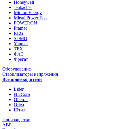
Honeywell
Jenbacher
Mirkon Energy
Mitsui Power Eco
POWERON
Pramac
REG
SDMO
Yanmar
ТЕХ
ФАС
Фрегат
Оборудование
Стабилизаторы напряжения
Все производители
Lider
NDCorp
Oberon
Ortea
Штиль
Производство
АВР