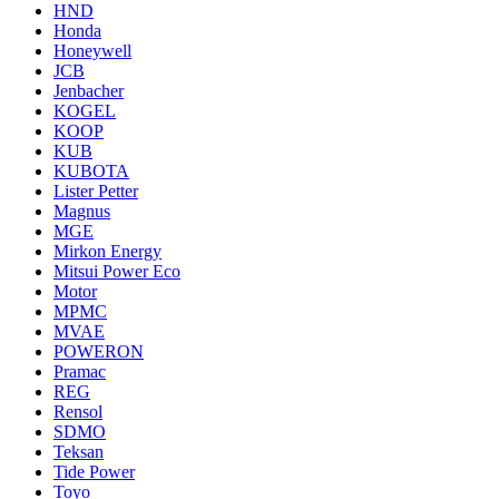
HND
Honda
Honeywell
JCB
Jenbacher
KOGEL
KOOP
KUB
KUBOTA
Lister Petter
Magnus
MGE
Mirkon Energy
Mitsui Power Eco
Motor
MPMC
MVAE
POWERON
Pramac
REG
Rensol
SDMO
Teksan
Tide Power
Toyo