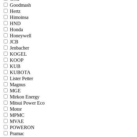
Goodmash
Hertz
Himoinsa
HND
Honda
Honeywell
JCB
Jenbacher
KOGEL
KOOP
KUB
KUBOTA
Lister Petter
Magnus
MGE
Mirkon Energy
Mitsui Power Eco
Motor
MPMC
MVAE
POWERON
Pramac