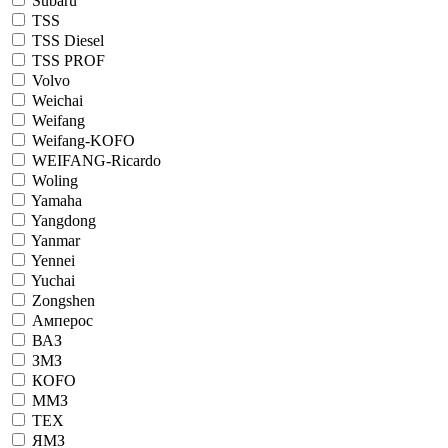
Subaru
TSS
TSS Diesel
TSS PROF
Volvo
Weichai
Weifang
Weifang-KOFO
WEIFANG-Ricardo
Woling
Yamaha
Yangdong
Yanmar
Yennei
Yuchai
Zongshen
Амперос
ВАЗ
ЗМЗ
КОFO
ММЗ
ТЕХ
ЯМЗ