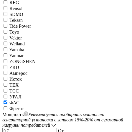
REG
Rensol
SDMO
Teksan
Tide Power
Toyo
Vektor
Welland
Yamaha
Yanmar
ZONGSHEN
ZRD
Амперос
Исток
ТЕХ
ТСС
УРАЛ
ФАС
Фрегат
Мощность
Рекомендуется подбирать мощность
генераторной установки с запасом 15%-20% от суммарной
нагрузки потребителей
От