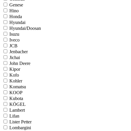
Genese
Hino
Honda
Hyundai
Hyundai/Doosan
Isuzu
Iveco
JCB
Jenbacher
Jichai
John Deere
Kipor
Kofo
Kohler
Komatsu
KOOP
Kubota
KÖGEL
Lambert
Lifan
Lister Petter
Lombargini