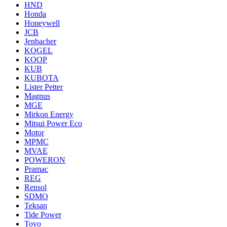
HND
Honda
Honeywell
JCB
Jenbacher
KOGEL
KOOP
KUB
KUBOTA
Lister Petter
Magnus
MGE
Mirkon Energy
Mitsui Power Eco
Motor
MPMC
MVAE
POWERON
Pramac
REG
Rensol
SDMO
Teksan
Tide Power
Toyo