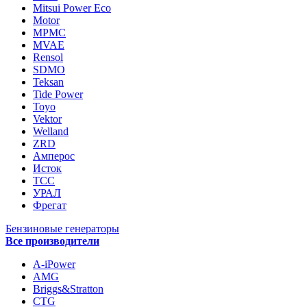
Mitsui Power Eco
Motor
MPMC
MVAE
Rensol
SDMO
Teksan
Tide Power
Toyo
Vektor
Welland
ZRD
Амперос
Исток
ТСС
УРАЛ
Фрегат
Бензиновые генераторы
Все производители
A-iPower
AMG
Briggs&Stratton
CTG