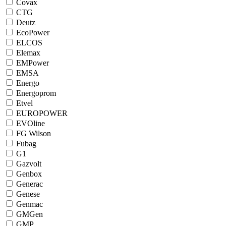
Covax
CTG
Deutz
EcoPower
ELCOS
Elemax
EMPower
EMSA
Energo
Energoprom
Etvel
EUROPOWER
EVOline
FG Wilson
Fubag
G1
Gazvolt
Genbox
Generac
Genese
Genmac
GMGen
GMP