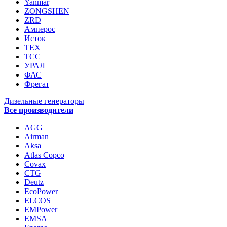
Yanmar
ZONGSHEN
ZRD
Амперос
Исток
ТЕХ
ТСС
УРАЛ
ФАС
Фрегат
Дизельные генераторы
Все производители
AGG
Airman
Aksa
Atlas Copco
Covax
CTG
Deutz
EcoPower
ELCOS
EMPower
EMSA