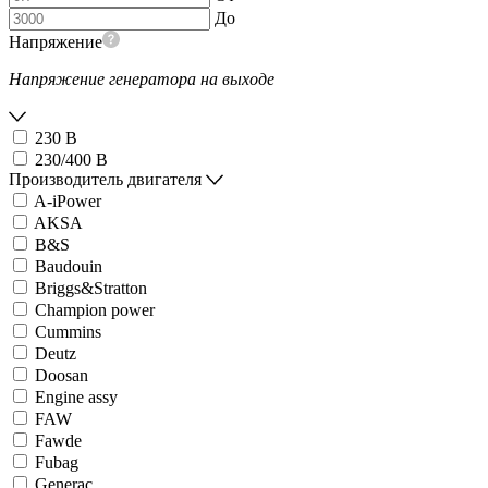
До
Напряжение
Напряжение генератора на выходе
230 В
230/400 В
Производитель двигателя
A-iPower
AKSA
B&S
Baudouin
Briggs&Stratton
Champion power
Cummins
Deutz
Doosan
Engine assy
FAW
Fawde
Fubag
Generac