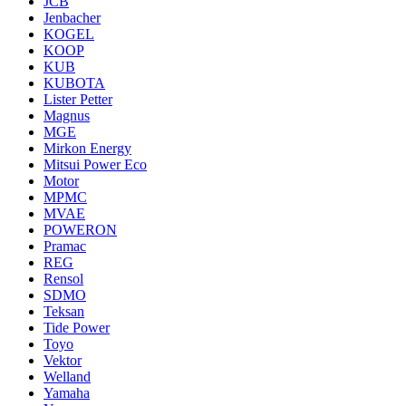
JCB
Jenbacher
KOGEL
KOOP
KUB
KUBOTA
Lister Petter
Magnus
MGE
Mirkon Energy
Mitsui Power Eco
Motor
MPMC
MVAE
POWERON
Pramac
REG
Rensol
SDMO
Teksan
Tide Power
Toyo
Vektor
Welland
Yamaha