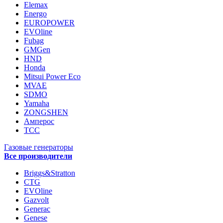
Elemax
Energo
EUROPOWER
EVOline
Fubag
GMGen
HND
Honda
Mitsui Power Eco
MVAE
SDMO
Yamaha
ZONGSHEN
Амперос
ТСС
Газовые генераторы
Все производители
Briggs&Stratton
CTG
EVOline
Gazvolt
Generac
Genese