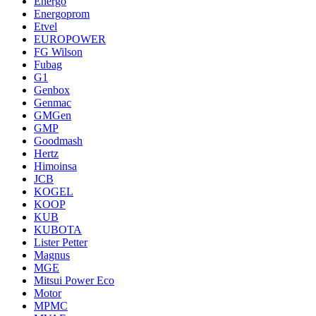
Energo
Energoprom
Etvel
EUROPOWER
FG Wilson
Fubag
G1
Genbox
Genmac
GMGen
GMP
Goodmash
Hertz
Himoinsa
JCB
KOGEL
KOOP
KUB
KUBOTA
Lister Petter
Magnus
MGE
Mitsui Power Eco
Motor
MPMC