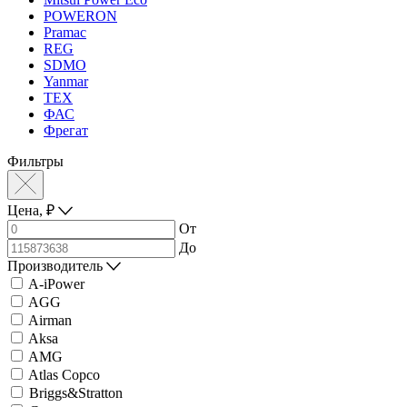
POWERON
Pramac
REG
SDMO
Yanmar
ТЕХ
ФАС
Фрегат
Фильтры
Цена,
₽
От
До
Производитель
A-iPower
AGG
Airman
Aksa
AMG
Atlas Copco
Briggs&Stratton