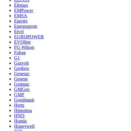
Elemax
EMPower
EMSA
Energo
Energoprom
Etvel
EUROPOWER
EVOline
FG Wilson
Fubag
G1
Gazvolt
Genbox
Generac
Genese
Genmac
GMGen
GMP
Goodmash
Hertz
Himoinsa
HND
Honda
Honeywell