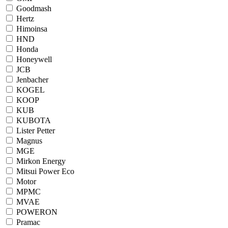
Goodmash
Hertz
Himoinsa
HND
Honda
Honeywell
JCB
Jenbacher
KOGEL
KOOP
KUB
KUBOTA
Lister Petter
Magnus
MGE
Mirkon Energy
Mitsui Power Eco
Motor
MPMC
MVAE
POWERON
Pramac