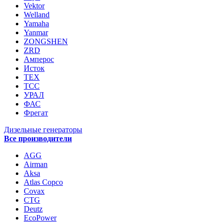
Vektor
Welland
Yamaha
Yanmar
ZONGSHEN
ZRD
Амперос
Исток
ТЕХ
ТСС
УРАЛ
ФАС
Фрегат
Дизельные генераторы
Все производители
AGG
Airman
Aksa
Atlas Copco
Covax
CTG
Deutz
EcoPower