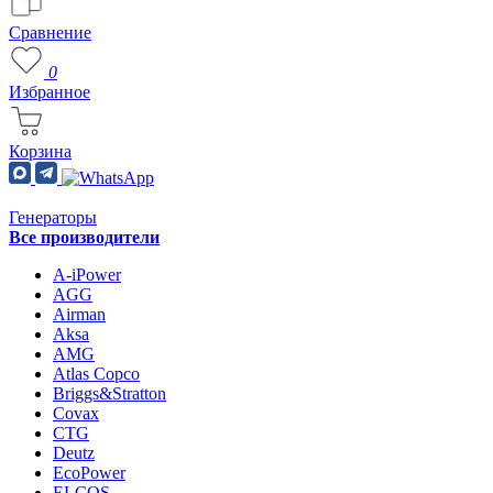
Сравнение
0
Избранное
Корзина
Генераторы
Все производители
A-iPower
AGG
Airman
Aksa
AMG
Atlas Copco
Briggs&Stratton
Covax
CTG
Deutz
EcoPower
ELCOS