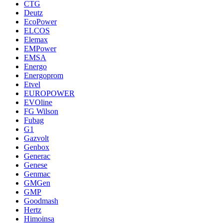
CTG
Deutz
EcoPower
ELCOS
Elemax
EMPower
EMSA
Energo
Energoprom
Etvel
EUROPOWER
EVOline
FG Wilson
Fubag
G1
Gazvolt
Genbox
Generac
Genese
Genmac
GMGen
GMP
Goodmash
Hertz
Himoinsa