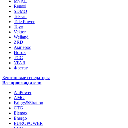
MVAE
Rensol
SDMO
Teksan
Tide Power
Toyo
Vektor
Welland
ZRD
Амперос
Исток
ТСС
УРАЛ
Фрегат
Бензиновые генераторы
Все производители
A-iPower
AMG
Briggs&Stratton
CTG
Elemax
Energo
EUROPOWER