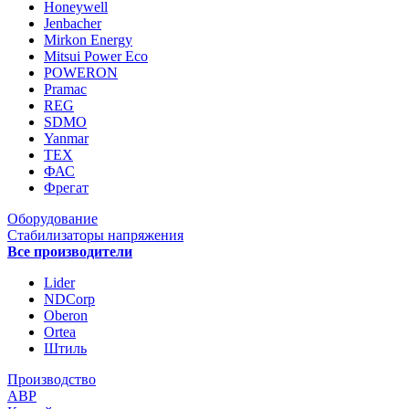
Honeywell
Jenbacher
Mirkon Energy
Mitsui Power Eco
POWERON
Pramac
REG
SDMO
Yanmar
ТЕХ
ФАС
Фрегат
Оборудование
Стабилизаторы напряжения
Все производители
Lider
NDCorp
Oberon
Ortea
Штиль
Производство
АВР