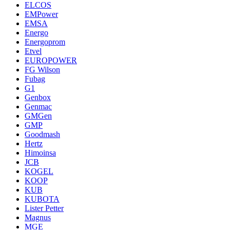
ELCOS
EMPower
EMSA
Energo
Energoprom
Etvel
EUROPOWER
FG Wilson
Fubag
G1
Genbox
Genmac
GMGen
GMP
Goodmash
Hertz
Himoinsa
JCB
KOGEL
KOOP
KUB
KUBOTA
Lister Petter
Magnus
MGE