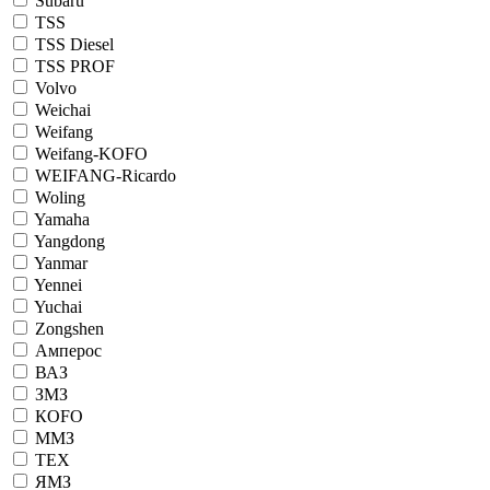
Subaru
TSS
TSS Diesel
TSS PROF
Volvo
Weichai
Weifang
Weifang-KOFO
WEIFANG-Ricardo
Woling
Yamaha
Yangdong
Yanmar
Yennei
Yuchai
Zongshen
Амперос
ВАЗ
ЗМЗ
КОFO
ММЗ
ТЕХ
ЯМЗ