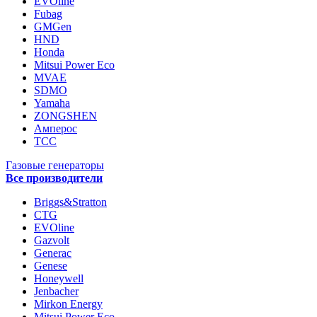
EVOline
Fubag
GMGen
HND
Honda
Mitsui Power Eco
MVAE
SDMO
Yamaha
ZONGSHEN
Амперос
ТСС
Газовые генераторы
Все производители
Briggs&Stratton
CTG
EVOline
Gazvolt
Generac
Genese
Honeywell
Jenbacher
Mirkon Energy
Mitsui Power Eco