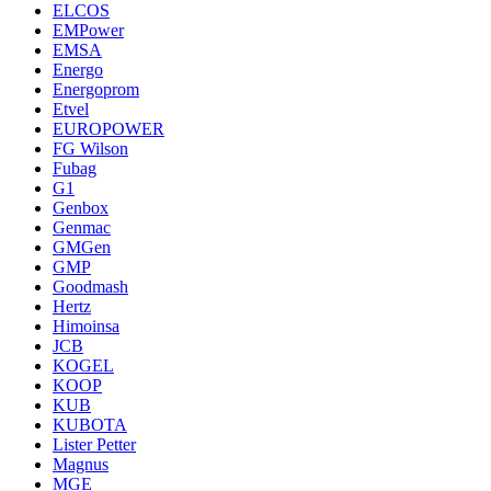
ELCOS
EMPower
EMSA
Energo
Energoprom
Etvel
EUROPOWER
FG Wilson
Fubag
G1
Genbox
Genmac
GMGen
GMP
Goodmash
Hertz
Himoinsa
JCB
KOGEL
KOOP
KUB
KUBOTA
Lister Petter
Magnus
MGE