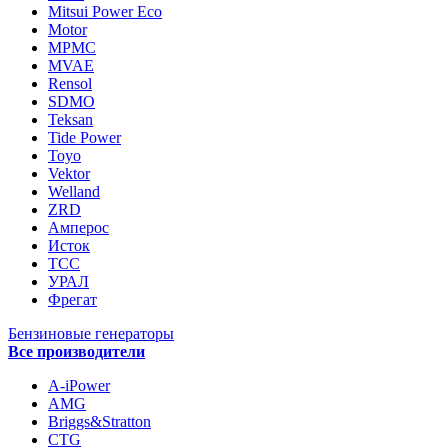
Mitsui Power Eco
Motor
MPMC
MVAE
Rensol
SDMO
Teksan
Tide Power
Toyo
Vektor
Welland
ZRD
Амперос
Исток
ТСС
УРАЛ
Фрегат
Бензиновые генераторы
Все производители
A-iPower
AMG
Briggs&Stratton
CTG