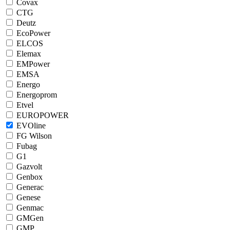
Covax
CTG
Deutz
EcoPower
ELCOS
Elemax
EMPower
EMSA
Energo
Energoprom
Etvel
EUROPOWER
EVOline
FG Wilson
Fubag
G1
Gazvolt
Genbox
Generac
Genese
Genmac
GMGen
GMP