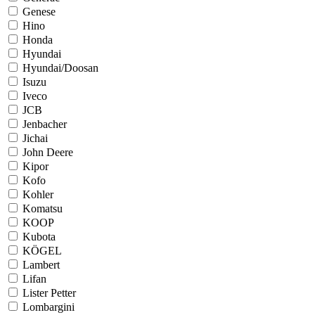
Genese
Hino
Honda
Hyundai
Hyundai/Doosan
Isuzu
Iveco
JCB
Jenbacher
Jichai
John Deere
Kipor
Kofo
Kohler
Komatsu
KOOP
Kubota
KÖGEL
Lambert
Lifan
Lister Petter
Lombargini