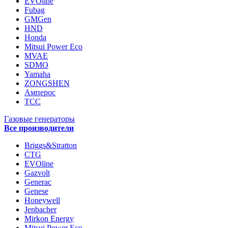
EVOline
Fubag
GMGen
HND
Honda
Mitsui Power Eco
MVAE
SDMO
Yamaha
ZONGSHEN
Амперос
ТСС
Газовые генераторы
Все производители
Briggs&Stratton
CTG
EVOline
Gazvolt
Generac
Genese
Honeywell
Jenbacher
Mirkon Energy
Mitsui Power Eco