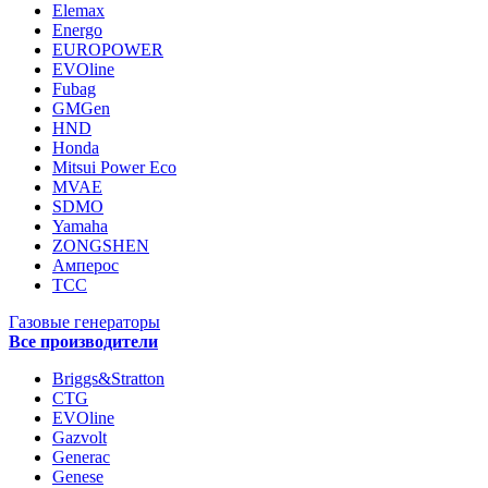
Elemax
Energo
EUROPOWER
EVOline
Fubag
GMGen
HND
Honda
Mitsui Power Eco
MVAE
SDMO
Yamaha
ZONGSHEN
Амперос
ТСС
Газовые генераторы
Все производители
Briggs&Stratton
CTG
EVOline
Gazvolt
Generac
Genese