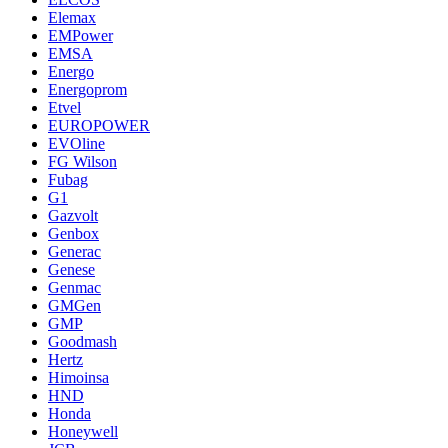
Elemax
EMPower
EMSA
Energo
Energoprom
Etvel
EUROPOWER
EVOline
FG Wilson
Fubag
G1
Gazvolt
Genbox
Generac
Genese
Genmac
GMGen
GMP
Goodmash
Hertz
Himoinsa
HND
Honda
Honeywell