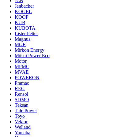
JCB
Jenbacher
KOGEL
KOOP
KUB
KUBOTA
Lister Petter
Magnus
MGE
Mirkon Energy
Mitsui Power Eco
Motor
MPMC
MVAE
POWERON
Pramac
REG
Rensol
SDMO
Teksan
Tide Power
Toyo
Vektor
Welland
Yamaha