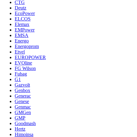
CTG
Deutz
EcoPower
ELCOS
Elemax
EMPower
EMSA
Energo
Energoprom
Etvel
EUROPOWER
EVOline
FG Wilson
Fubag
G1
Gazvolt
Genbox
Generac
Genese
Genmac
GMGen
GMP
Goodmash
Hertz
Himoinsa