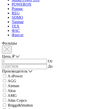
POWERON
Pramac
REG
SDMO
Yanmar
ТЕХ
ФАС
Фрегат
Фильтры
Цена,
₽
От
До
Производитель
A-iPower
AGG
Airman
Aksa
AMG
Atlas Copco
Briggs&Stratton