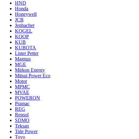
HND
Honda
Honeywell
JCB
Jenbacher
KOGEL
KOOP
KUB
KUBOTA
Lister Petter
Magnus
MGE
Mirkon Energy
Mitsui Power Eco
Motor
MPMC
MVAE
POWERON
Pramac
REG
Rensol
SDMO
Teksan
Tide Power
Toyo