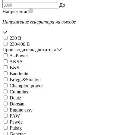
До
Напряжение
Напряжение генератора на выходе
230 В
230/400 В
Производитель двигателя
A-iPower
AKSA
B&S
Baudouin
Briggs&Stratton
Champion power
Cummins
Deutz
Doosan
Engine assy
FAW
Fawde
Fubag
Generac