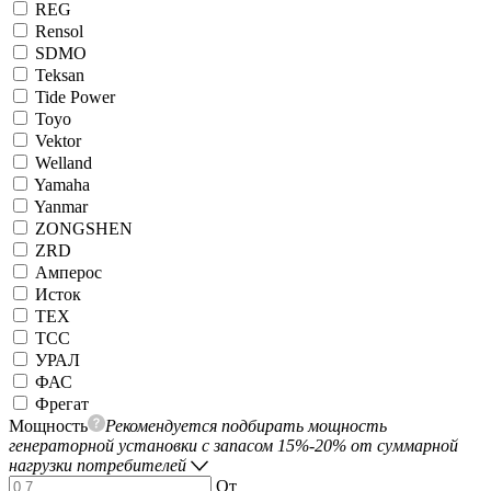
REG
Rensol
SDMO
Teksan
Tide Power
Toyo
Vektor
Welland
Yamaha
Yanmar
ZONGSHEN
ZRD
Амперос
Исток
ТЕХ
ТСС
УРАЛ
ФАС
Фрегат
Мощность
Рекомендуется подбирать мощность
генераторной установки с запасом 15%-20% от суммарной
нагрузки потребителей
От