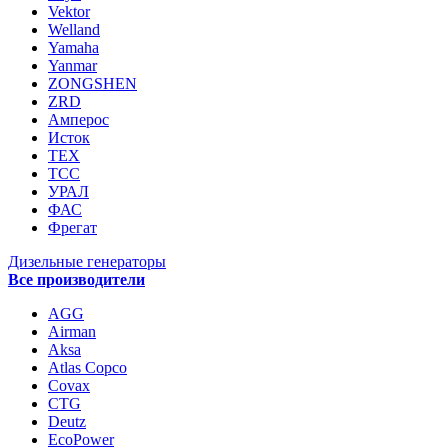
Vektor
Welland
Yamaha
Yanmar
ZONGSHEN
ZRD
Амперос
Исток
ТЕХ
ТСС
УРАЛ
ФАС
Фрегат
Дизельные генераторы
Все производители
AGG
Airman
Aksa
Atlas Copco
Covax
CTG
Deutz
EcoPower