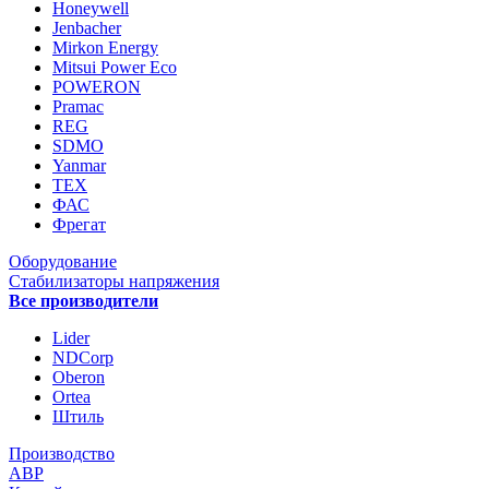
Honeywell
Jenbacher
Mirkon Energy
Mitsui Power Eco
POWERON
Pramac
REG
SDMO
Yanmar
ТЕХ
ФАС
Фрегат
Оборудование
Стабилизаторы напряжения
Все производители
Lider
NDCorp
Oberon
Ortea
Штиль
Производство
АВР