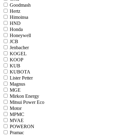
Goodmash
Hertz
Himoinsa
HND
Honda
Honeywell
JCB
Jenbacher
KOGEL
KOOP
KUB
KUBOTA
Lister Petter
Magnus
MGE
Mirkon Energy
Mitsui Power Eco
Motor
MPMC
MVAE
POWERON
Pramac