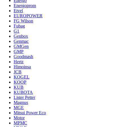
Energo
Energoprom
Etvel
EUROPOWER
FG Wilson
Fubag
G1
Genbox
Genmac
GMGen
GMP
Goodmash
Hertz
Himoinsa
JCB
KOGEL
KOOP
KUB
KUBOTA
Lister Petter
Magnus
MGE
Mitsui Power Eco
Motor
MPMC