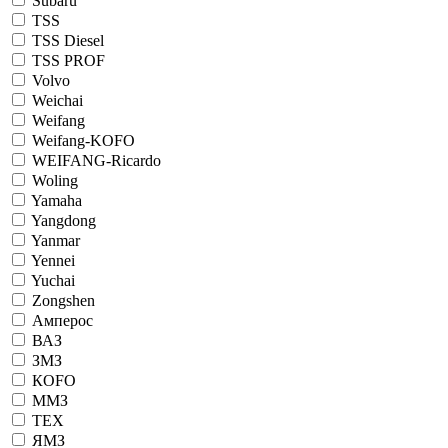
Subaru
TSS
TSS Diesel
TSS PROF
Volvo
Weichai
Weifang
Weifang-KOFO
WEIFANG-Ricardo
Woling
Yamaha
Yangdong
Yanmar
Yennei
Yuchai
Zongshen
Амперос
ВАЗ
ЗМЗ
КОFO
ММЗ
ТЕХ
ЯМЗ