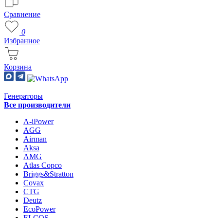
Сравнение
0
Избранное
Корзина
Генераторы
Все производители
A-iPower
AGG
Airman
Aksa
AMG
Atlas Copco
Briggs&Stratton
Covax
CTG
Deutz
EcoPower
ELCOS