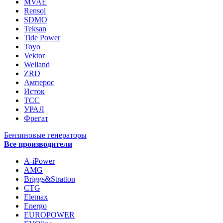
MVAE
Rensol
SDMO
Teksan
Tide Power
Toyo
Vektor
Welland
ZRD
Амперос
Исток
ТСС
УРАЛ
Фрегат
Бензиновые генераторы
Все производители
A-iPower
AMG
Briggs&Stratton
CTG
Elemax
Energo
EUROPOWER