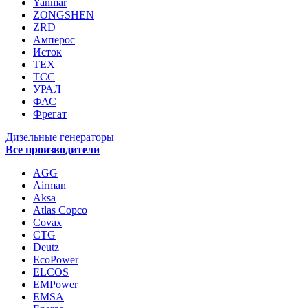
Yanmar
ZONGSHEN
ZRD
Амперос
Исток
ТЕХ
ТСС
УРАЛ
ФАС
Фрегат
Дизельные генераторы
Все производители
AGG
Airman
Aksa
Atlas Copco
Covax
CTG
Deutz
EcoPower
ELCOS
EMPower
EMSA