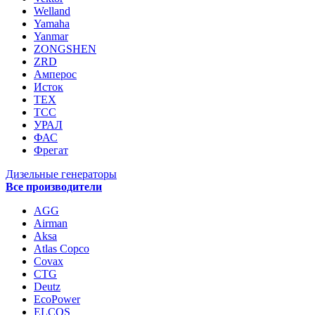
Welland
Yamaha
Yanmar
ZONGSHEN
ZRD
Амперос
Исток
ТЕХ
ТСС
УРАЛ
ФАС
Фрегат
Дизельные генераторы
Все производители
AGG
Airman
Aksa
Atlas Copco
Covax
CTG
Deutz
EcoPower
ELCOS