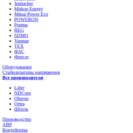
Jenbacher
Mirkon Energy
Mitsui Power Eco
POWERON
Pramac
REG
SDMO
Yanmar
ТЕХ
ФАС
Фрегат
Оборудование
Стабилизаторы напряжения
Все производители
Lider
NDCorp
Oberon
Ortea
Штиль
Производство
АВР
Контейнеры