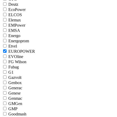
Deutz
EcoPower
ELCOS
Elemax
EMPower
EMSA
Energo
Energoprom
Etvel
EUROPOWER
EVOline
FG Wilson
Fubag
G1
Gazvolt
Genbox
Generac
Genese
Genmac
GMGen
GMP
Goodmash