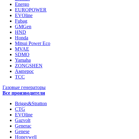
Energo
EUROPOWER
EVOline
Fubag
GMGen
HND
Honda
Mitsui Power Eco
MVAE
SDMO
Yamaha
ZONGSHEN
Амперос
ТСС
Газовые генераторы
Все производители
Briggs&Stratton
CTG
EVOline
Gazvolt
Generac
Genese
Honeywell