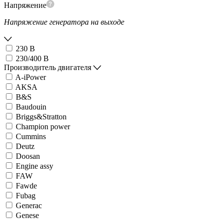
Напряжение
Напряжение генератора на выходе
230 В
230/400 В
Производитель двигателя
A-iPower
AKSA
B&S
Baudouin
Briggs&Stratton
Champion power
Cummins
Deutz
Doosan
Engine assy
FAW
Fawde
Fubag
Generac
Genese