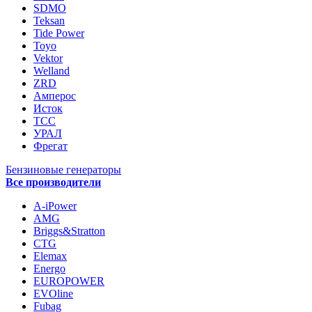
SDMO
Teksan
Tide Power
Toyo
Vektor
Welland
ZRD
Амперос
Исток
ТСС
УРАЛ
Фрегат
Бензиновые генераторы
Все производители
A-iPower
AMG
Briggs&Stratton
CTG
Elemax
Energo
EUROPOWER
EVOline
Fubag