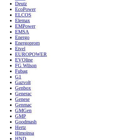
Deutz
EcoPower
ELCOS
Elemax
EMPower
EMSA
Energo
Energoprom
Etvel
EUROPOWER
EVOline
FG Wilson
Fubag
G1
Gazvolt
Genbox
Generac
Genese
Genmac
GMGen
GMP
Goodmash
Hertz
Himoinsa
HND