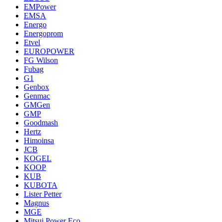
EMPower
EMSA
Energo
Energoprom
Etvel
EUROPOWER
FG Wilson
Fubag
G1
Genbox
Genmac
GMGen
GMP
Goodmash
Hertz
Himoinsa
JCB
KOGEL
KOOP
KUB
KUBOTA
Lister Petter
Magnus
MGE
Mitsui Power Eco