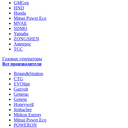
GMGen
HND
Honda
Mitsui Power Eco
MVAE
SDMO
Yamaha
ZONGSHEN
Амперос
ТСС
Газовые генераторы
Все производители
Briggs&Stratton
CTG
EVOline
Gazvolt
Generac
Genese
Honeywell
Jenbacher
Mirkon Energy
Mitsui Power Eco
POWERON