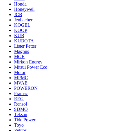
Honda
Honeywell
JCB
Jenbacher
KOGEL
KOOP
KUB
KUBOTA
Lister Petter
Magnus
MGE
Mirkon Energy
Mitsui Power Eco
Motor
MPMC
MVAE
POWERON
Pramac
REG
Rensol
SDMO
Teksan
Tide Power
Toyo
Vektor