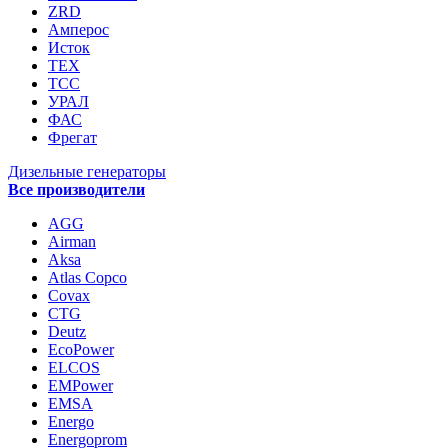
ZRD
Амперос
Исток
ТЕХ
ТСС
УРАЛ
ФАС
Фрегат
Дизельные генераторы
Все производители
AGG
Airman
Aksa
Atlas Copco
Covax
CTG
Deutz
EcoPower
ELCOS
EMPower
EMSA
Energo
Energoprom