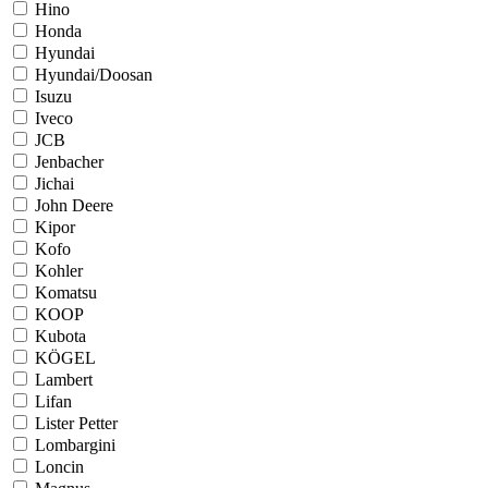
Hino
Honda
Hyundai
Hyundai/Doosan
Isuzu
Iveco
JCB
Jenbacher
Jichai
John Deere
Kipor
Kofo
Kohler
Komatsu
KOOP
Kubota
KÖGEL
Lambert
Lifan
Lister Petter
Lombargini
Loncin