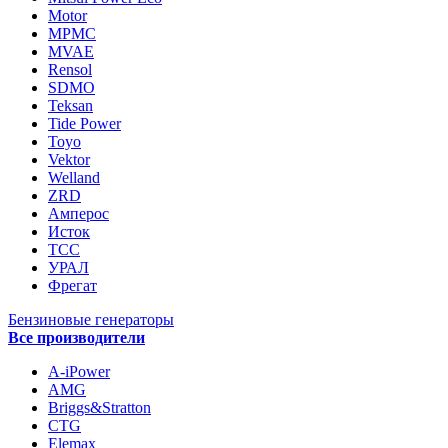
Motor
MPMC
MVAE
Rensol
SDMO
Teksan
Tide Power
Toyo
Vektor
Welland
ZRD
Амперос
Исток
ТСС
УРАЛ
Фрегат
Бензиновые генераторы
Все производители
A-iPower
AMG
Briggs&Stratton
CTG
Elemax