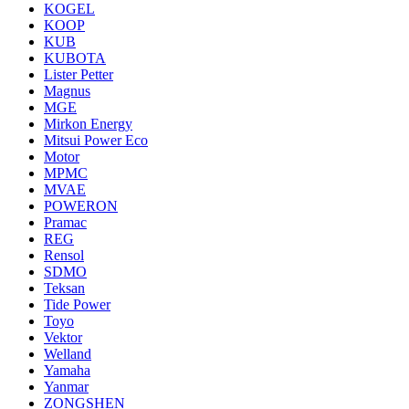
KOGEL
KOOP
KUB
KUBOTA
Lister Petter
Magnus
MGE
Mirkon Energy
Mitsui Power Eco
Motor
MPMC
MVAE
POWERON
Pramac
REG
Rensol
SDMO
Teksan
Tide Power
Toyo
Vektor
Welland
Yamaha
Yanmar
ZONGSHEN