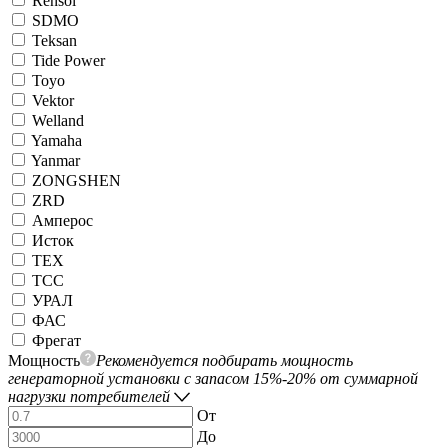
Rensol
SDMO
Teksan
Tide Power
Toyo
Vektor
Welland
Yamaha
Yanmar
ZONGSHEN
ZRD
Амперос
Исток
ТЕХ
ТСС
УРАЛ
ФАС
Фрегат
Мощность
Рекомендуется подбирать мощность
генераторной установки с запасом 15%-20% от суммарной
нагрузки потребителей
От
До