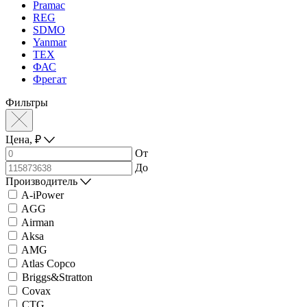
Pramac
REG
SDMO
Yanmar
ТЕХ
ФАС
Фрегат
Фильтры
Цена,
₽
От
До
Производитель
A-iPower
AGG
Airman
Aksa
AMG
Atlas Copco
Briggs&Stratton
Covax
CTG