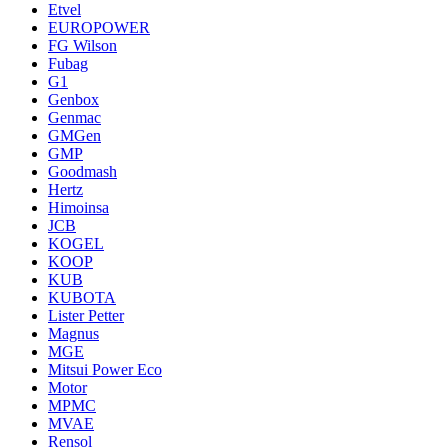
Etvel
EUROPOWER
FG Wilson
Fubag
G1
Genbox
Genmac
GMGen
GMP
Goodmash
Hertz
Himoinsa
JCB
KOGEL
KOOP
KUB
KUBOTA
Lister Petter
Magnus
MGE
Mitsui Power Eco
Motor
MPMC
MVAE
Rensol