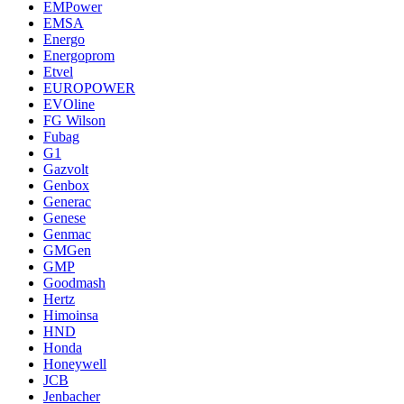
EMPower
EMSA
Energo
Energoprom
Etvel
EUROPOWER
EVOline
FG Wilson
Fubag
G1
Gazvolt
Genbox
Generac
Genese
Genmac
GMGen
GMP
Goodmash
Hertz
Himoinsa
HND
Honda
Honeywell
JCB
Jenbacher