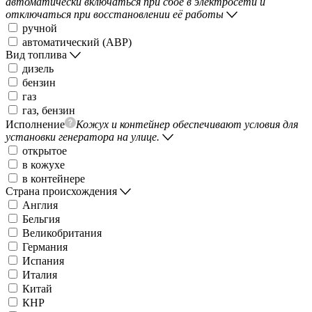
автоматически включаться при сбое в электросети и
отключаться при восстановлении её работы
ручной
автоматический (АВР)
Вид топлива
дизель
бензин
газ
газ, бензин
Исполнение
Кожух и контейнер обеспечивают условия для
установки генератора на улице.
открытое
в кожухе
в контейнере
Страна происхождения
Англия
Бельгия
Великобритания
Германия
Испания
Италия
Китай
КНР