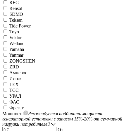
REG
Rensol
SDMO
Teksan
Tide Power
Toyo
Vektor
Welland
Yamaha
Yanmar
ZONGSHEN
ZRD
Амперос
Исток
ТЕХ
ТСС
УРАЛ
ФАС
Фрегат
Мощность
Рекомендуется подбирать мощность
генераторной установки с запасом 15%-20% от суммарной
нагрузки потребителей
От