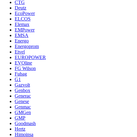
CTG
Deutz
EcoPower
ELCOS
Elemax
EMPower
EMSA
Energo
Energoprom
Etvel
EUROPOWER
EVOline
FG Wilson
Fubag
G1
Gazvolt
Genbox
Generac
Genese
Genmac
GMGen
GMP
Goodmash
Hertz
Himoinsa