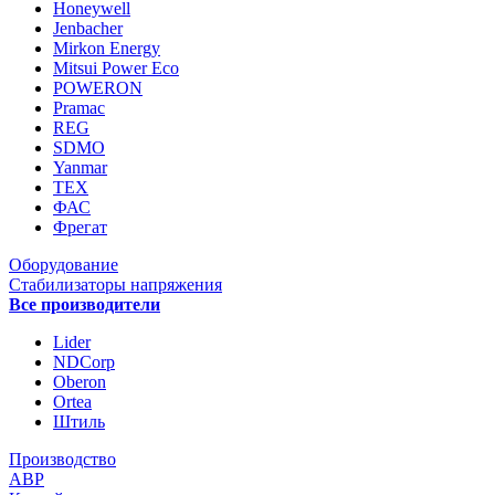
Honeywell
Jenbacher
Mirkon Energy
Mitsui Power Eco
POWERON
Pramac
REG
SDMO
Yanmar
ТЕХ
ФАС
Фрегат
Оборудование
Стабилизаторы напряжения
Все производители
Lider
NDCorp
Oberon
Ortea
Штиль
Производство
АВР