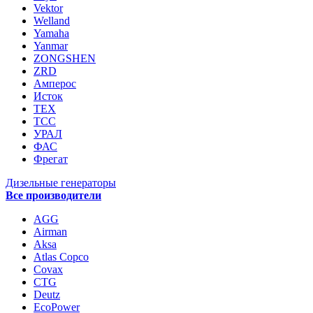
Vektor
Welland
Yamaha
Yanmar
ZONGSHEN
ZRD
Амперос
Исток
ТЕХ
ТСС
УРАЛ
ФАС
Фрегат
Дизельные генераторы
Все производители
AGG
Airman
Aksa
Atlas Copco
Covax
CTG
Deutz
EcoPower