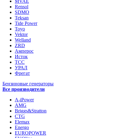
MVAE
Rensol
SDMO
Teksan
Tide Power
Toyo
Vektor
Welland
ZRD
Амперос
Исток
ТСС
УРАЛ
Фрегат
Бензиновые генераторы
Все производители
A-iPower
AMG
Briggs&Stratton
CTG
Elemax
Energo
EUROPOWER