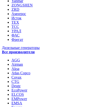
Yanmar
ZONGSHEN
ZRD
Амперос
Исток
ТЕХ
ТСС
УРАЛ
ФАС
Фрегат
Дизельные генераторы
Все производители
AGG
Airman
Aksa
Atlas Copco
Covax
CTG
Deutz
EcoPower
ELCOS
EMPower
EMSA