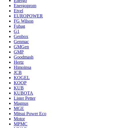
Energo
Energoprom
Etvel
EUROPOWER
FG Wilson
Fubag
G1
Genbox
Genmac
GMGen
GMP
Goodmash
Hertz
Himoinsa
JCB
KOGEL
KOOP
KUB
KUBOTA
Lister Petter
Magnus
MGE
Mitsui Power Eco
Motor
MPMC