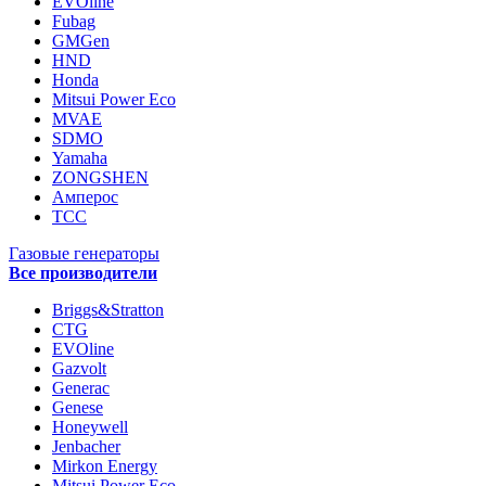
EVOline
Fubag
GMGen
HND
Honda
Mitsui Power Eco
MVAE
SDMO
Yamaha
ZONGSHEN
Амперос
ТСС
Газовые генераторы
Все производители
Briggs&Stratton
CTG
EVOline
Gazvolt
Generac
Genese
Honeywell
Jenbacher
Mirkon Energy
Mitsui Power Eco