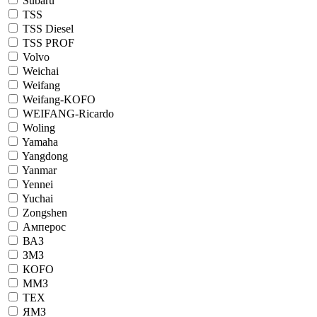
Subaru
TSS
TSS Diesel
TSS PROF
Volvo
Weichai
Weifang
Weifang-KOFO
WEIFANG-Ricardo
Woling
Yamaha
Yangdong
Yanmar
Yennei
Yuchai
Zongshen
Амперос
ВАЗ
ЗМЗ
КОFO
ММЗ
ТЕХ
ЯМЗ