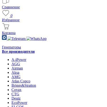
Сравнение
0
Избранное
Корзина
Генераторы
Все производители
A-iPower
AGG
Airman
Aksa
AMG
Atlas Copco
Briggs&Stratton
Covax
CTG
Deutz
EcoPower
ELCOS