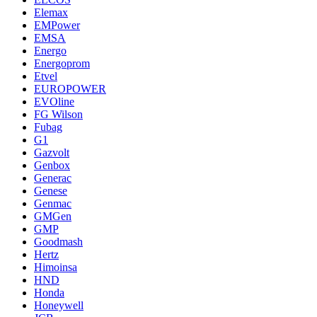
Elemax
EMPower
EMSA
Energo
Energoprom
Etvel
EUROPOWER
EVOline
FG Wilson
Fubag
G1
Gazvolt
Genbox
Generac
Genese
Genmac
GMGen
GMP
Goodmash
Hertz
Himoinsa
HND
Honda
Honeywell