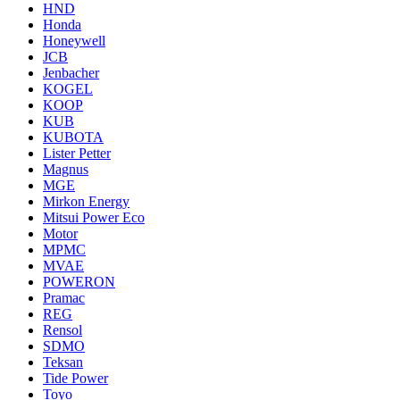
HND
Honda
Honeywell
JCB
Jenbacher
KOGEL
KOOP
KUB
KUBOTA
Lister Petter
Magnus
MGE
Mirkon Energy
Mitsui Power Eco
Motor
MPMC
MVAE
POWERON
Pramac
REG
Rensol
SDMO
Teksan
Tide Power
Toyo