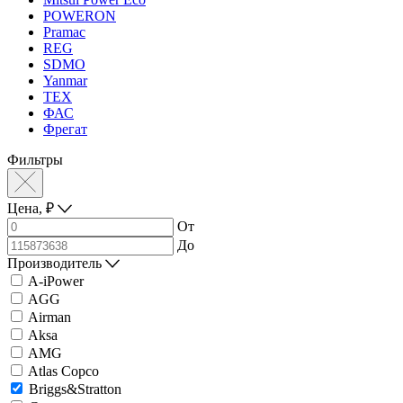
POWERON
Pramac
REG
SDMO
Yanmar
ТЕХ
ФАС
Фрегат
Фильтры
Цена,
₽
От
До
Производитель
A-iPower
AGG
Airman
Aksa
AMG
Atlas Copco
Briggs&Stratton