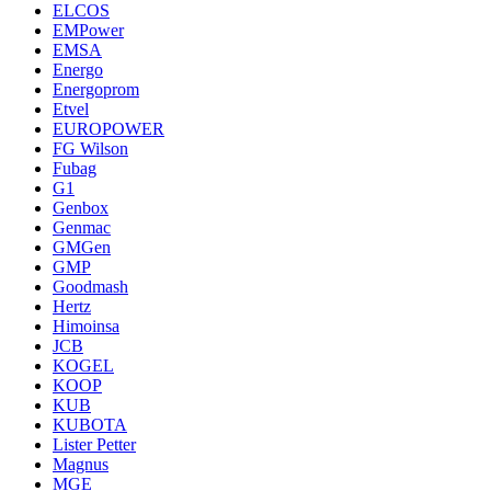
ELCOS
EMPower
EMSA
Energo
Energoprom
Etvel
EUROPOWER
FG Wilson
Fubag
G1
Genbox
Genmac
GMGen
GMP
Goodmash
Hertz
Himoinsa
JCB
KOGEL
KOOP
KUB
KUBOTA
Lister Petter
Magnus
MGE