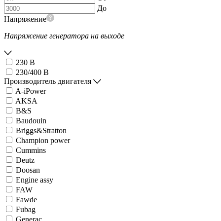
До
Напряжение
Напряжение генератора на выходе
230 В
230/400 В
Производитель двигателя
A-iPower
AKSA
B&S
Baudouin
Briggs&Stratton
Champion power
Cummins
Deutz
Doosan
Engine assy
FAW
Fawde
Fubag
Generac