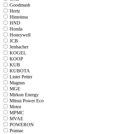
Goodmash
Hertz
Himoinsa
HND
Honda
Honeywell
JCB
Jenbacher
KOGEL
KOOP
KUB
KUBOTA
Lister Petter
Magnus
MGE
Mirkon Energy
Mitsui Power Eco
Motor
MPMC
MVAE
POWERON
Pramac