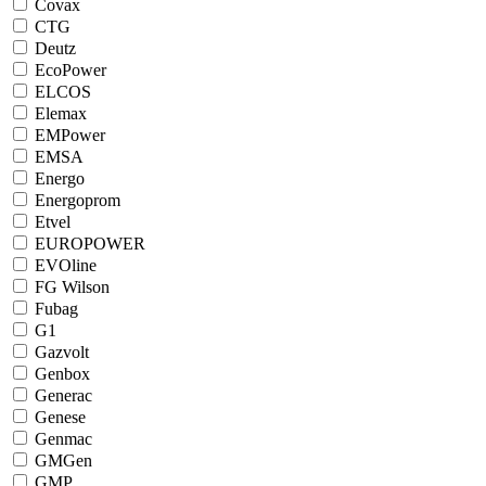
Covax
CTG
Deutz
EcoPower
ELCOS
Elemax
EMPower
EMSA
Energo
Energoprom
Etvel
EUROPOWER
EVOline
FG Wilson
Fubag
G1
Gazvolt
Genbox
Generac
Genese
Genmac
GMGen
GMP