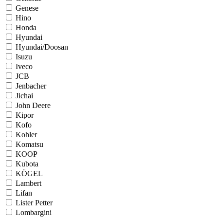
Genese
Hino
Honda
Hyundai
Hyundai/Doosan
Isuzu
Iveco
JCB
Jenbacher
Jichai
John Deere
Kipor
Kofo
Kohler
Komatsu
KOOP
Kubota
KÖGEL
Lambert
Lifan
Lister Petter
Lombargini