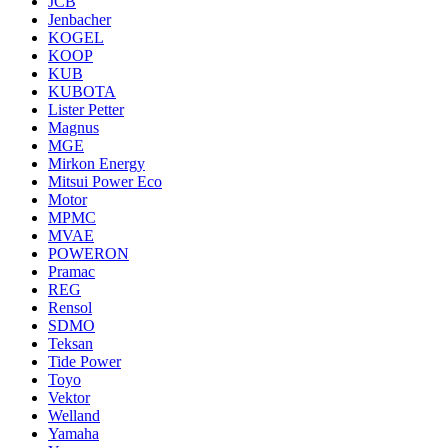
JCB
Jenbacher
KOGEL
KOOP
KUB
KUBOTA
Lister Petter
Magnus
MGE
Mirkon Energy
Mitsui Power Eco
Motor
MPMC
MVAE
POWERON
Pramac
REG
Rensol
SDMO
Teksan
Tide Power
Toyo
Vektor
Welland
Yamaha