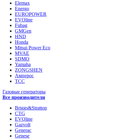
Elemax
Energo
EUROPOWER
EVOline
Fubag
GMGen
HND
Honda
Mitsui Power Eco
MVAE
SDMO
Yamaha
ZONGSHEN
Амперос
ТСС
Газовые генераторы
Все производители
Briggs&Stratton
CTG
EVOline
Gazvolt
Generac
Genese