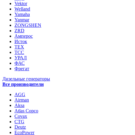
Vektor
Welland
Yamaha
Yanmar
ZONGSHEN
ZRD
Амперос
Исток
ТЕХ
ТСС
УРАЛ
ФАС
Фрегат
Дизельные генераторы
Все производители
AGG
Airman
Aksa
Atlas Copco
Covax
CTG
Deutz
EcoPower