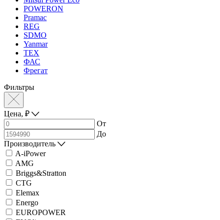
POWERON
Pramac
REG
SDMO
Yanmar
ТЕХ
ФАС
Фрегат
Фильтры
Цена,
₽
От
До
Производитель
A-iPower
AMG
Briggs&Stratton
CTG
Elemax
Energo
EUROPOWER