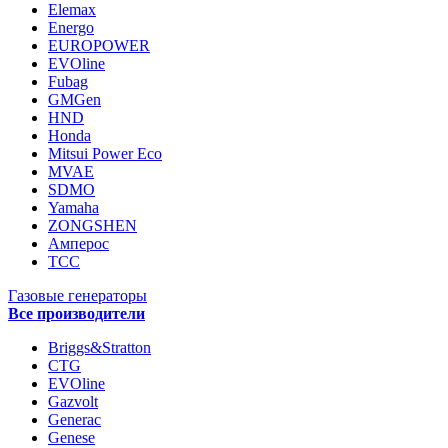
Elemax
Energo
EUROPOWER
EVOline
Fubag
GMGen
HND
Honda
Mitsui Power Eco
MVAE
SDMO
Yamaha
ZONGSHEN
Амперос
ТСС
Газовые генераторы
Все производители
Briggs&Stratton
CTG
EVOline
Gazvolt
Generac
Genese