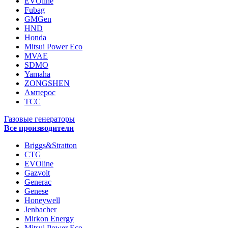
EVOline
Fubag
GMGen
HND
Honda
Mitsui Power Eco
MVAE
SDMO
Yamaha
ZONGSHEN
Амперос
ТСС
Газовые генераторы
Все производители
Briggs&Stratton
CTG
EVOline
Gazvolt
Generac
Genese
Honeywell
Jenbacher
Mirkon Energy
Mitsui Power Eco