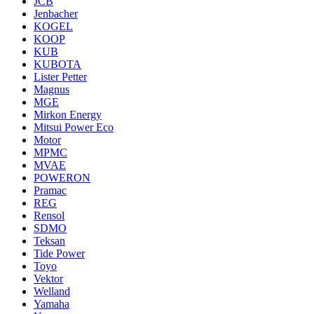
JCB
Jenbacher
KOGEL
KOOP
KUB
KUBOTA
Lister Petter
Magnus
MGE
Mirkon Energy
Mitsui Power Eco
Motor
MPMC
MVAE
POWERON
Pramac
REG
Rensol
SDMO
Teksan
Tide Power
Toyo
Vektor
Welland
Yamaha