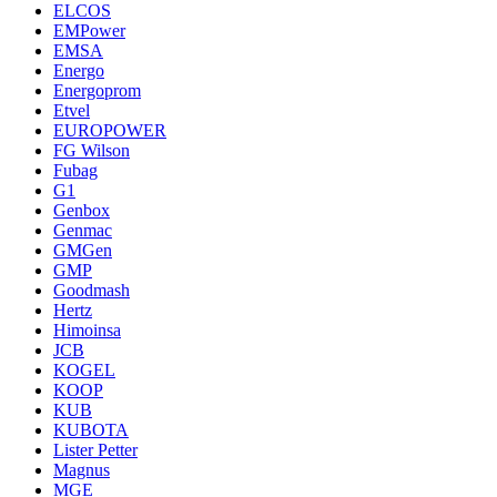
ELCOS
EMPower
EMSA
Energo
Energoprom
Etvel
EUROPOWER
FG Wilson
Fubag
G1
Genbox
Genmac
GMGen
GMP
Goodmash
Hertz
Himoinsa
JCB
KOGEL
KOOP
KUB
KUBOTA
Lister Petter
Magnus
MGE