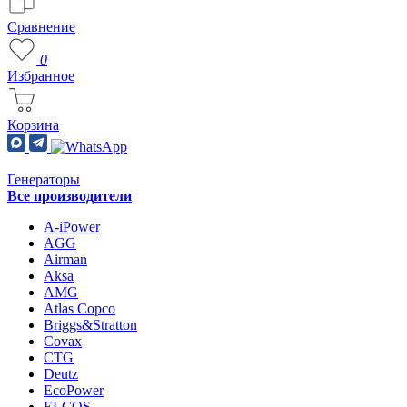
Сравнение
0
Избранное
Корзина
Генераторы
Все производители
A-iPower
AGG
Airman
Aksa
AMG
Atlas Copco
Briggs&Stratton
Covax
CTG
Deutz
EcoPower
ELCOS