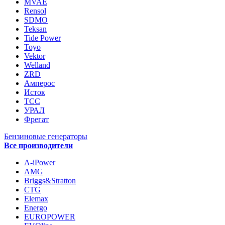
MVAE
Rensol
SDMO
Teksan
Tide Power
Toyo
Vektor
Welland
ZRD
Амперос
Исток
ТСС
УРАЛ
Фрегат
Бензиновые генераторы
Все производители
A-iPower
AMG
Briggs&Stratton
CTG
Elemax
Energo
EUROPOWER