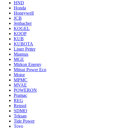
HND
Honda
Honeywell
JCB
Jenbacher
KOGEL
KOOP
KUB
KUBOTA
Lister Petter
Magnus
MGE
Mirkon Energy
Mitsui Power Eco
Motor
MPMC
MVAE
POWERON
Pramac
REG
Rensol
SDMO
Teksan
Tide Power
Toyo