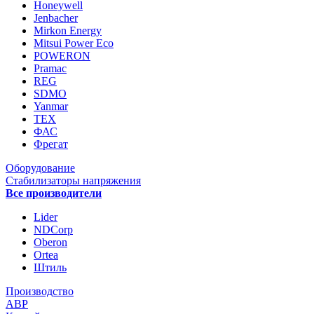
Honeywell
Jenbacher
Mirkon Energy
Mitsui Power Eco
POWERON
Pramac
REG
SDMO
Yanmar
ТЕХ
ФАС
Фрегат
Оборудование
Стабилизаторы напряжения
Все производители
Lider
NDCorp
Oberon
Ortea
Штиль
Производство
АВР