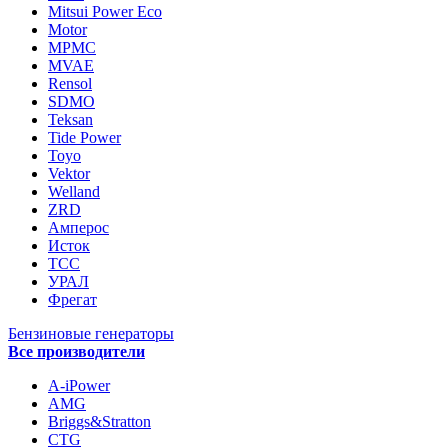
Mitsui Power Eco
Motor
MPMC
MVAE
Rensol
SDMO
Teksan
Tide Power
Toyo
Vektor
Welland
ZRD
Амперос
Исток
ТСС
УРАЛ
Фрегат
Бензиновые генераторы
Все производители
A-iPower
AMG
Briggs&Stratton
CTG