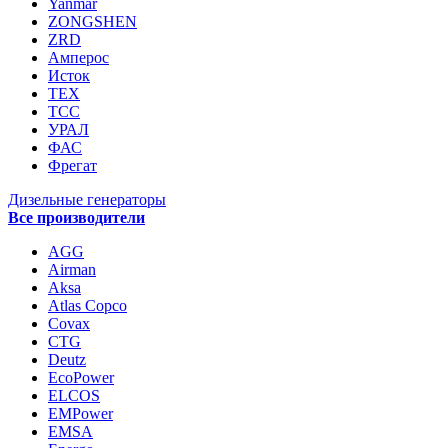
Yanmar
ZONGSHEN
ZRD
Амперос
Исток
ТЕХ
ТСС
УРАЛ
ФАС
Фрегат
Дизельные генераторы
Все производители
AGG
Airman
Aksa
Atlas Copco
Covax
CTG
Deutz
EcoPower
ELCOS
EMPower
EMSA