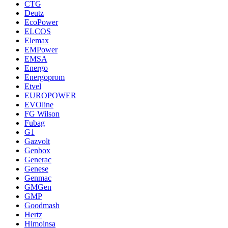
CTG
Deutz
EcoPower
ELCOS
Elemax
EMPower
EMSA
Energo
Energoprom
Etvel
EUROPOWER
EVOline
FG Wilson
Fubag
G1
Gazvolt
Genbox
Generac
Genese
Genmac
GMGen
GMP
Goodmash
Hertz
Himoinsa