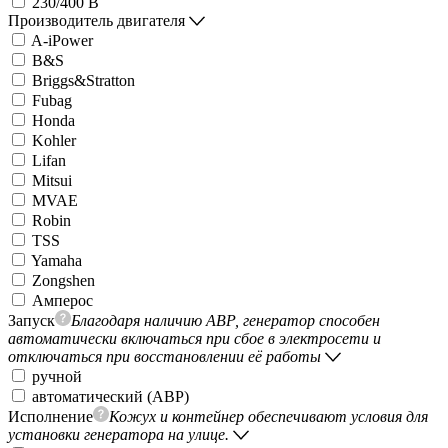
230/400 В
Производитель двигателя
A-iPower
B&S
Briggs&Stratton
Fubag
Honda
Kohler
Lifan
Mitsui
MVAE
Robin
TSS
Yamaha
Zongshen
Амперос
Запуск
Благодаря наличию АВР, генератор способен
автоматически включаться при сбое в электросети и
отключаться при восстановлении её работы
ручной
автоматический (АВР)
Исполнение
Кожух и контейнер обеспечивают условия для
установки генератора на улице.