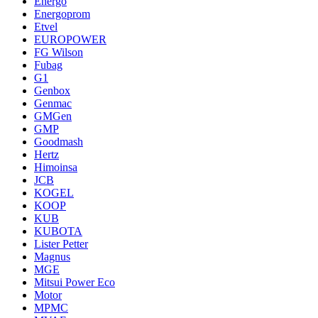
Energo
Energoprom
Etvel
EUROPOWER
FG Wilson
Fubag
G1
Genbox
Genmac
GMGen
GMP
Goodmash
Hertz
Himoinsa
JCB
KOGEL
KOOP
KUB
KUBOTA
Lister Petter
Magnus
MGE
Mitsui Power Eco
Motor
MPMC