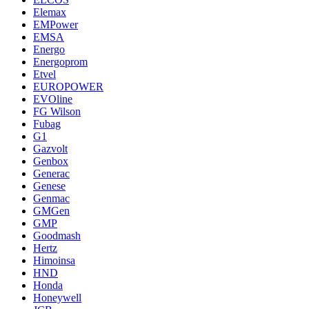
Elemax
EMPower
EMSA
Energo
Energoprom
Etvel
EUROPOWER
EVOline
FG Wilson
Fubag
G1
Gazvolt
Genbox
Generac
Genese
Genmac
GMGen
GMP
Goodmash
Hertz
Himoinsa
HND
Honda
Honeywell