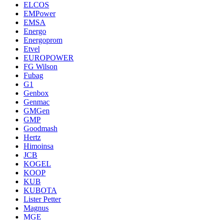
ELCOS
EMPower
EMSA
Energo
Energoprom
Etvel
EUROPOWER
FG Wilson
Fubag
G1
Genbox
Genmac
GMGen
GMP
Goodmash
Hertz
Himoinsa
JCB
KOGEL
KOOP
KUB
KUBOTA
Lister Petter
Magnus
MGE