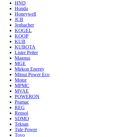
HND
Honda
Honeywell
JCB
Jenbacher
KOGEL
KOOP
KUB
KUBOTA
Lister Petter
Magnus
MGE
Mirkon Energy
Mitsui Power Eco
Motor
MPMC
MVAE
POWERON
Pramac
REG
Rensol
SDMO
Teksan
Tide Power
Toyo