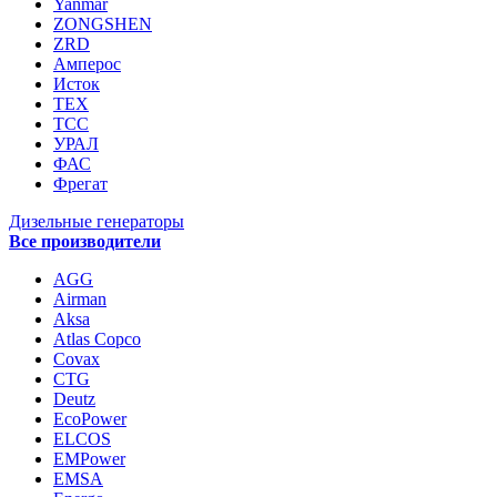
Yanmar
ZONGSHEN
ZRD
Амперос
Исток
ТЕХ
ТСС
УРАЛ
ФАС
Фрегат
Дизельные генераторы
Все производители
AGG
Airman
Aksa
Atlas Copco
Covax
CTG
Deutz
EcoPower
ELCOS
EMPower
EMSA