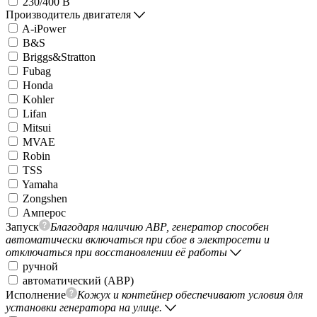
230/400 В
Производитель двигателя
A-iPower
B&S
Briggs&Stratton
Fubag
Honda
Kohler
Lifan
Mitsui
MVAE
Robin
TSS
Yamaha
Zongshen
Амперос
Запуск
Благодаря наличию АВР, генератор способен
автоматически включаться при сбое в электросети и
отключаться при восстановлении её работы
ручной
автоматический (АВР)
Исполнение
Кожух и контейнер обеспечивают условия для
установки генератора на улице.