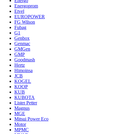
Energo
Energoprom
Etvel
EUROPOWER
FG Wilson
Fubag
G1
Genbox
Genmac
GMGen
GMP
Goodmash
Hertz
Himoinsa
JCB
KOGEL
KOOP
KUB
KUBOTA
Lister Petter
Magnus
MGE
Mitsui Power Eco
Motor
MPMC