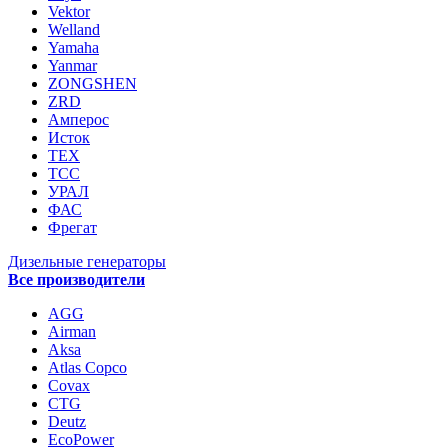
Vektor
Welland
Yamaha
Yanmar
ZONGSHEN
ZRD
Амперос
Исток
ТЕХ
ТСС
УРАЛ
ФАС
Фрегат
Дизельные генераторы
Все производители
AGG
Airman
Aksa
Atlas Copco
Covax
CTG
Deutz
EcoPower