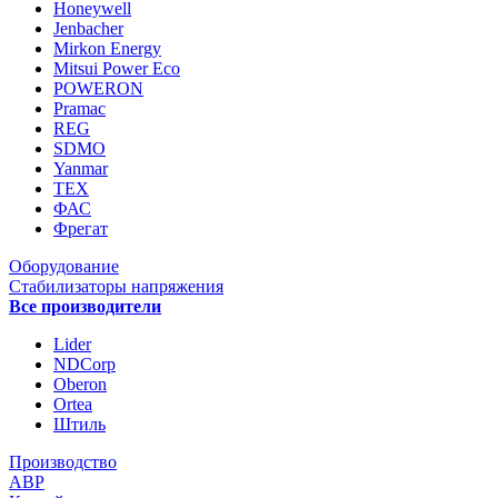
Honeywell
Jenbacher
Mirkon Energy
Mitsui Power Eco
POWERON
Pramac
REG
SDMO
Yanmar
ТЕХ
ФАС
Фрегат
Оборудование
Стабилизаторы напряжения
Все производители
Lider
NDCorp
Oberon
Ortea
Штиль
Производство
АВР