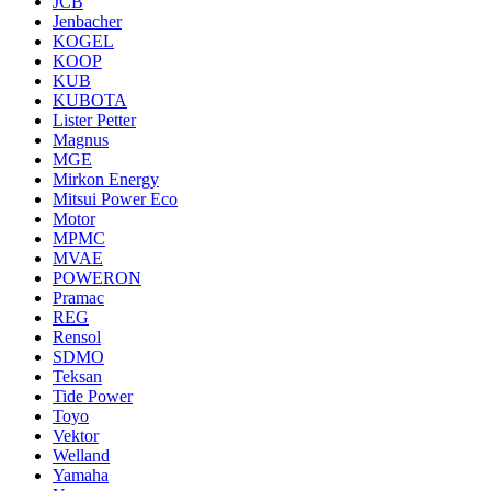
JCB
Jenbacher
KOGEL
KOOP
KUB
KUBOTA
Lister Petter
Magnus
MGE
Mirkon Energy
Mitsui Power Eco
Motor
MPMC
MVAE
POWERON
Pramac
REG
Rensol
SDMO
Teksan
Tide Power
Toyo
Vektor
Welland
Yamaha