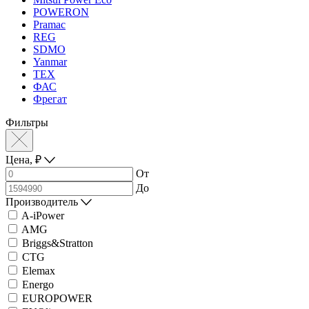
POWERON
Pramac
REG
SDMO
Yanmar
ТЕХ
ФАС
Фрегат
Фильтры
Цена,
₽
От
До
Производитель
A-iPower
AMG
Briggs&Stratton
CTG
Elemax
Energo
EUROPOWER