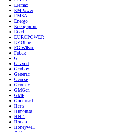
Elemax
EMPower
EMSA
Energo
Energoprom
Etvel
EUROPOWER
EVOline
FG Wilson
Fubag
G1
Gazvolt
Genbox
Generac
Genese
Genmac
GMGen
GMP
Goodmash
Hertz
Himoinsa
HND
Honda
Honeywell