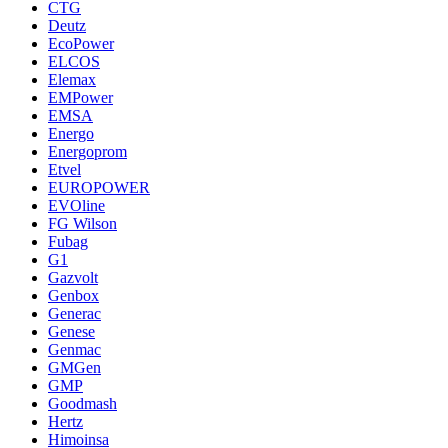
CTG
Deutz
EcoPower
ELCOS
Elemax
EMPower
EMSA
Energo
Energoprom
Etvel
EUROPOWER
EVOline
FG Wilson
Fubag
G1
Gazvolt
Genbox
Generac
Genese
Genmac
GMGen
GMP
Goodmash
Hertz
Himoinsa