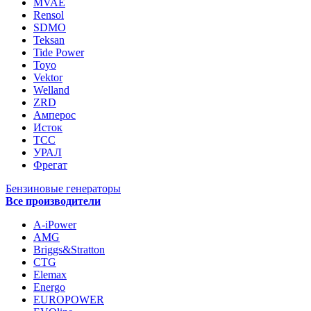
MVAE
Rensol
SDMO
Teksan
Tide Power
Toyo
Vektor
Welland
ZRD
Амперос
Исток
ТСС
УРАЛ
Фрегат
Бензиновые генераторы
Все производители
A-iPower
AMG
Briggs&Stratton
CTG
Elemax
Energo
EUROPOWER