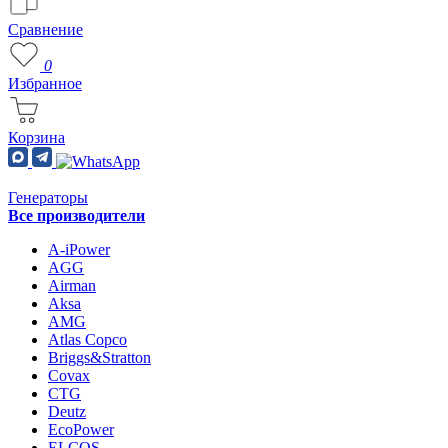
Сравнение
0
Избранное
Корзина
Генераторы
Все производители
A-iPower
AGG
Airman
Aksa
AMG
Atlas Copco
Briggs&Stratton
Covax
CTG
Deutz
EcoPower
ELCOS