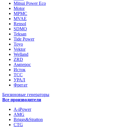
Mitsui Power Eco
Motor
MPMC
MVAE
Rensol
SDMO
Teksan
Tide Power
Toyo
Vektor
Welland
ZRD
Амперос
Исток
ТСС
УРАЛ
Фрегат
Бензиновые генераторы
Все производители
A-iPower
AMG
Briggs&Stratton
CTG