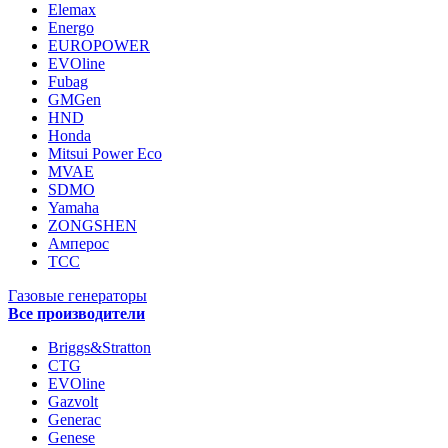
Elemax
Energo
EUROPOWER
EVOline
Fubag
GMGen
HND
Honda
Mitsui Power Eco
MVAE
SDMO
Yamaha
ZONGSHEN
Амперос
ТСС
Газовые генераторы
Все производители
Briggs&Stratton
CTG
EVOline
Gazvolt
Generac
Genese