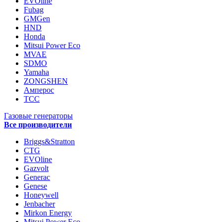
EVOline
Fubag
GMGen
HND
Honda
Mitsui Power Eco
MVAE
SDMO
Yamaha
ZONGSHEN
Амперос
ТСС
Газовые генераторы
Все производители
Briggs&Stratton
CTG
EVOline
Gazvolt
Generac
Genese
Honeywell
Jenbacher
Mirkon Energy
Mitsui Power Eco