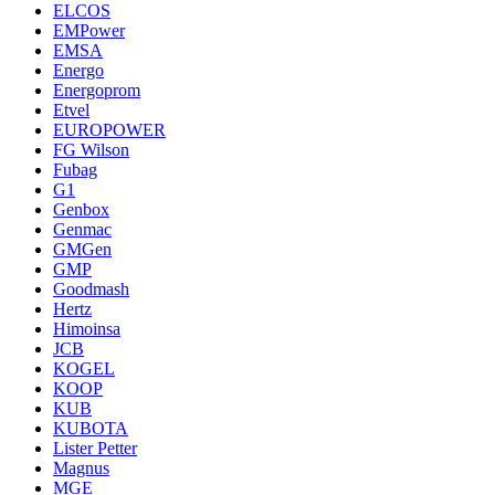
ELCOS
EMPower
EMSA
Energo
Energoprom
Etvel
EUROPOWER
FG Wilson
Fubag
G1
Genbox
Genmac
GMGen
GMP
Goodmash
Hertz
Himoinsa
JCB
KOGEL
KOOP
KUB
KUBOTA
Lister Petter
Magnus
MGE