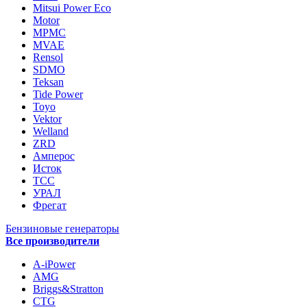
Mitsui Power Eco
Motor
MPMC
MVAE
Rensol
SDMO
Teksan
Tide Power
Toyo
Vektor
Welland
ZRD
Амперос
Исток
ТСС
УРАЛ
Фрегат
Бензиновые генераторы
Все производители
A-iPower
AMG
Briggs&Stratton
CTG