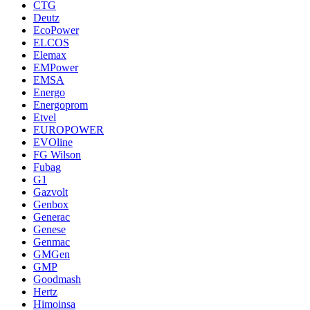
CTG
Deutz
EcoPower
ELCOS
Elemax
EMPower
EMSA
Energo
Energoprom
Etvel
EUROPOWER
EVOline
FG Wilson
Fubag
G1
Gazvolt
Genbox
Generac
Genese
Genmac
GMGen
GMP
Goodmash
Hertz
Himoinsa