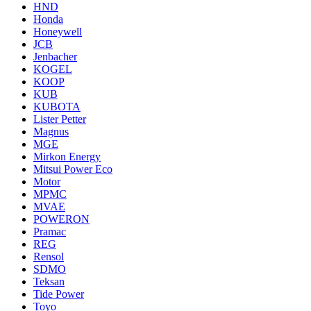
HND
Honda
Honeywell
JCB
Jenbacher
KOGEL
KOOP
KUB
KUBOTA
Lister Petter
Magnus
MGE
Mirkon Energy
Mitsui Power Eco
Motor
MPMC
MVAE
POWERON
Pramac
REG
Rensol
SDMO
Teksan
Tide Power
Toyo