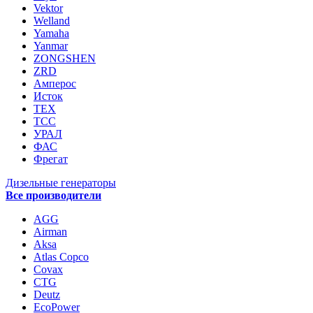
Vektor
Welland
Yamaha
Yanmar
ZONGSHEN
ZRD
Амперос
Исток
ТЕХ
ТСС
УРАЛ
ФАС
Фрегат
Дизельные генераторы
Все производители
AGG
Airman
Aksa
Atlas Copco
Covax
CTG
Deutz
EcoPower