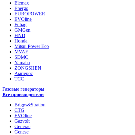
Elemax
Energo
EUROPOWER
EVOline
Fubag
GMGen
HND
Honda
Mitsui Power Eco
MVAE
SDMO
Yamaha
ZONGSHEN
Амперос
ТСС
Газовые генераторы
Все производители
Briggs&Stratton
CTG
EVOline
Gazvolt
Generac
Genese