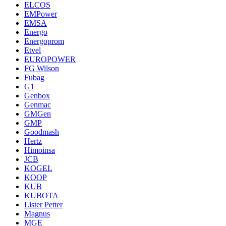
ELCOS
EMPower
EMSA
Energo
Energoprom
Etvel
EUROPOWER
FG Wilson
Fubag
G1
Genbox
Genmac
GMGen
GMP
Goodmash
Hertz
Himoinsa
JCB
KOGEL
KOOP
KUB
KUBOTA
Lister Petter
Magnus
MGE