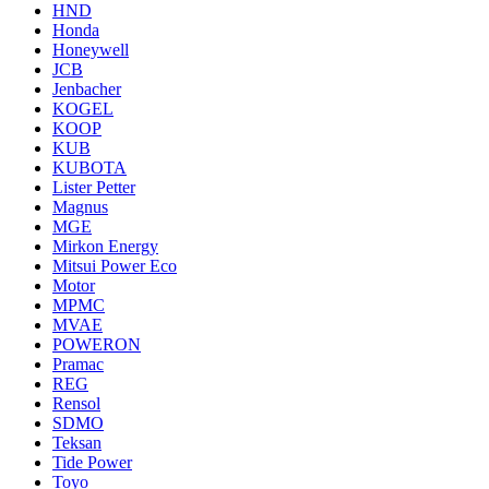
HND
Honda
Honeywell
JCB
Jenbacher
KOGEL
KOOP
KUB
KUBOTA
Lister Petter
Magnus
MGE
Mirkon Energy
Mitsui Power Eco
Motor
MPMC
MVAE
POWERON
Pramac
REG
Rensol
SDMO
Teksan
Tide Power
Toyo