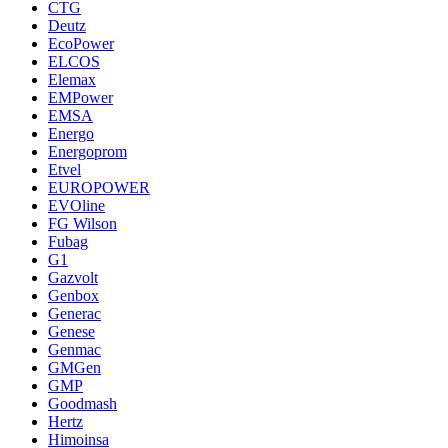
CTG
Deutz
EcoPower
ELCOS
Elemax
EMPower
EMSA
Energo
Energoprom
Etvel
EUROPOWER
EVOline
FG Wilson
Fubag
G1
Gazvolt
Genbox
Generac
Genese
Genmac
GMGen
GMP
Goodmash
Hertz
Himoinsa