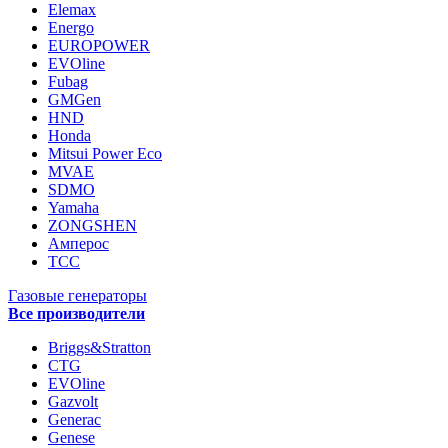
Elemax
Energo
EUROPOWER
EVOline
Fubag
GMGen
HND
Honda
Mitsui Power Eco
MVAE
SDMO
Yamaha
ZONGSHEN
Амперос
ТСС
Газовые генераторы
Все производители
Briggs&Stratton
CTG
EVOline
Gazvolt
Generac
Genese