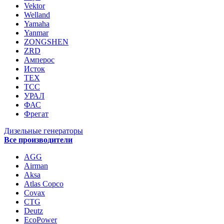
Vektor
Welland
Yamaha
Yanmar
ZONGSHEN
ZRD
Амперос
Исток
ТЕХ
ТСС
УРАЛ
ФАС
Фрегат
Дизельные генераторы
Все производители
AGG
Airman
Aksa
Atlas Copco
Covax
CTG
Deutz
EcoPower