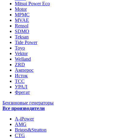
Mitsui Power Eco
Motor
MPMC
MVAE
Rensol
SDMO
Teksan
Tide Power
Toyo
Vektor
Welland
ZRD
Амперос
Исток
ТСС
УРАЛ
Фрегат
Бензиновые генераторы
Все производители
A-iPower
AMG
Briggs&Stratton
CTG