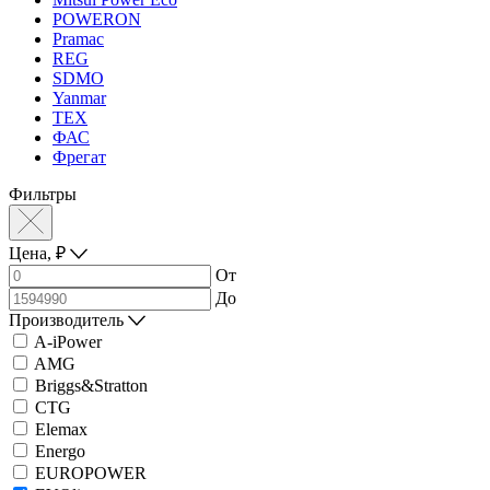
POWERON
Pramac
REG
SDMO
Yanmar
ТЕХ
ФАС
Фрегат
Фильтры
Цена,
₽
От
До
Производитель
A-iPower
AMG
Briggs&Stratton
CTG
Elemax
Energo
EUROPOWER