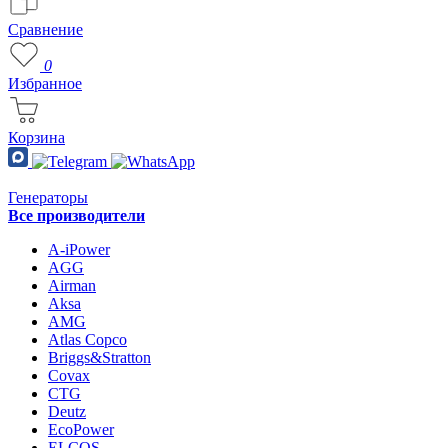
Сравнение
0
Избранное
Корзина
Генераторы
Все производители
A-iPower
AGG
Airman
Aksa
AMG
Atlas Copco
Briggs&Stratton
Covax
CTG
Deutz
EcoPower
ELCOS