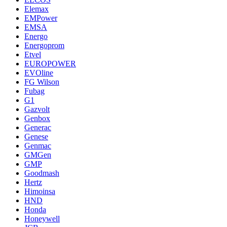
Elemax
EMPower
EMSA
Energo
Energoprom
Etvel
EUROPOWER
EVOline
FG Wilson
Fubag
G1
Gazvolt
Genbox
Generac
Genese
Genmac
GMGen
GMP
Goodmash
Hertz
Himoinsa
HND
Honda
Honeywell