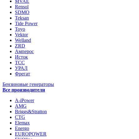
MVAE
Rensol
SDMO
Teksan
Tide Power
Toyo
Vektor
Welland
ZRD
Амперос
Исток
ТСС
УРАЛ
Фрегат
Бензиновые генераторы
Все производители
A-iPower
AMG
Briggs&Stratton
CTG
Elemax
Energo
EUROPOWER