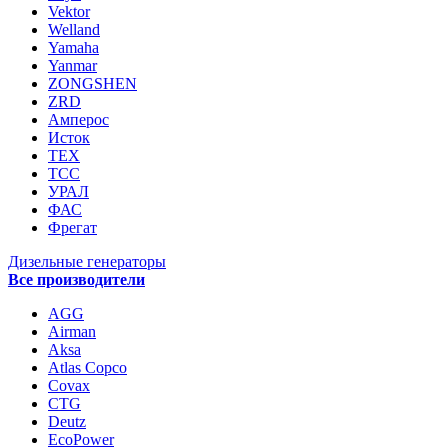
Vektor
Welland
Yamaha
Yanmar
ZONGSHEN
ZRD
Амперос
Исток
ТЕХ
ТСС
УРАЛ
ФАС
Фрегат
Дизельные генераторы
Все производители
AGG
Airman
Aksa
Atlas Copco
Covax
CTG
Deutz
EcoPower