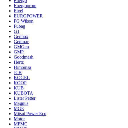
Energo
Energoprom
Etvel
EUROPOWER
FG Wilson
Fubag
G1
Genbox
Genmac
GMGen
GMP
Goodmash
Hertz
Himoinsa
JCB
KOGEL
KOOP
KUB
KUBOTA
Lister Petter
Magnus
MGE
Mitsui Power Eco
Motor
MPMC