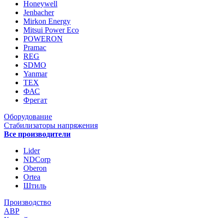
Honeywell
Jenbacher
Mirkon Energy
Mitsui Power Eco
POWERON
Pramac
REG
SDMO
Yanmar
ТЕХ
ФАС
Фрегат
Оборудование
Стабилизаторы напряжения
Все производители
Lider
NDCorp
Oberon
Ortea
Штиль
Производство
АВР