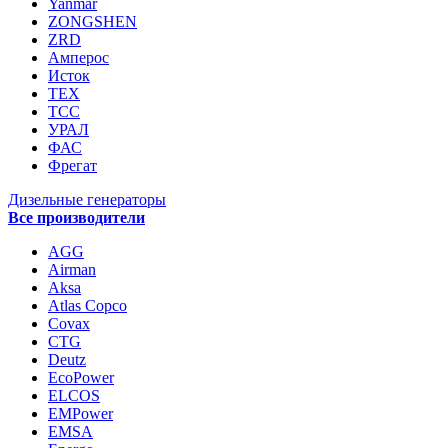
Yanmar
ZONGSHEN
ZRD
Амперос
Исток
ТЕХ
ТСС
УРАЛ
ФАС
Фрегат
Дизельные генераторы
Все производители
AGG
Airman
Aksa
Atlas Copco
Covax
CTG
Deutz
EcoPower
ELCOS
EMPower
EMSA