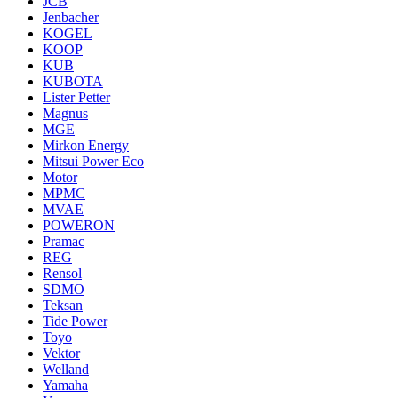
JCB
Jenbacher
KOGEL
KOOP
KUB
KUBOTA
Lister Petter
Magnus
MGE
Mirkon Energy
Mitsui Power Eco
Motor
MPMC
MVAE
POWERON
Pramac
REG
Rensol
SDMO
Teksan
Tide Power
Toyo
Vektor
Welland
Yamaha