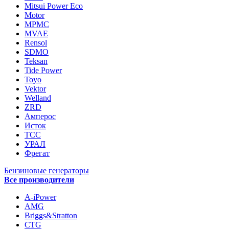
Mitsui Power Eco
Motor
MPMC
MVAE
Rensol
SDMO
Teksan
Tide Power
Toyo
Vektor
Welland
ZRD
Амперос
Исток
ТСС
УРАЛ
Фрегат
Бензиновые генераторы
Все производители
A-iPower
AMG
Briggs&Stratton
CTG