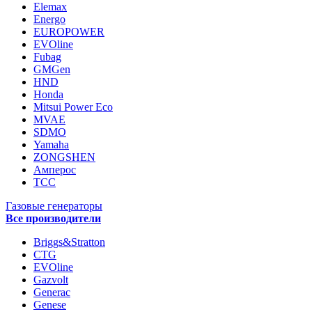
Elemax
Energo
EUROPOWER
EVOline
Fubag
GMGen
HND
Honda
Mitsui Power Eco
MVAE
SDMO
Yamaha
ZONGSHEN
Амперос
ТСС
Газовые генераторы
Все производители
Briggs&Stratton
CTG
EVOline
Gazvolt
Generac
Genese