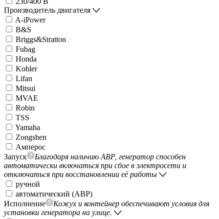
230/400 В
Производитель двигателя
A-iPower
B&S
Briggs&Stratton
Fubag
Honda
Kohler
Lifan
Mitsui
MVAE
Robin
TSS
Yamaha
Zongshen
Амперос
Запуск
Благодаря наличию АВР, генератор способен
автоматически включаться при сбое в электросети и
отключаться при восстановлении её работы
ручной
автоматический (АВР)
Исполнение
Кожух и контейнер обеспечивают условия для
установки генератора на улице.