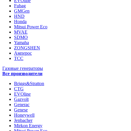
EVOline
Fubag
GMGen
HND
Honda
Mitsui Power Eco
MVAE
SDMO
Yamaha
ZONGSHEN
Амперос
ТСС
Газовые генераторы
Все производители
Briggs&Stratton
CTG
EVOline
Gazvolt
Generac
Genese
Honeywell
Jenbacher
Mirkon Energy
Mitsui Power Eco