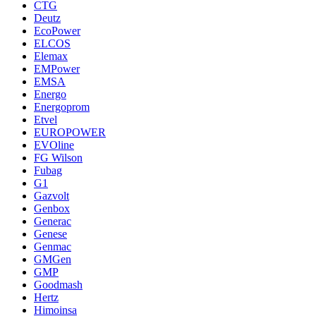
CTG
Deutz
EcoPower
ELCOS
Elemax
EMPower
EMSA
Energo
Energoprom
Etvel
EUROPOWER
EVOline
FG Wilson
Fubag
G1
Gazvolt
Genbox
Generac
Genese
Genmac
GMGen
GMP
Goodmash
Hertz
Himoinsa