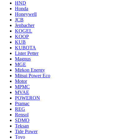
HND
Honda
Honeywell
JCB
Jenbacher
KOGEL
KOOP
KUB
KUBOTA
Lister Petter
Magnus
MGE
Mirkon Energy
Mitsui Power Eco
Motor
MPMC
MVAE
POWERON
Pramac
REG
Rensol
SDMO
Teksan
Tide Power
Toyo