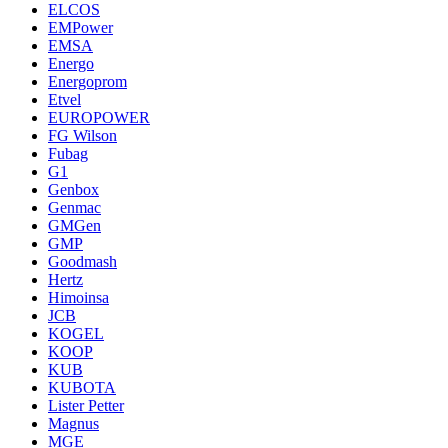
ELCOS
EMPower
EMSA
Energo
Energoprom
Etvel
EUROPOWER
FG Wilson
Fubag
G1
Genbox
Genmac
GMGen
GMP
Goodmash
Hertz
Himoinsa
JCB
KOGEL
KOOP
KUB
KUBOTA
Lister Petter
Magnus
MGE