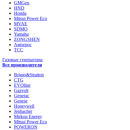
GMGen
HND
Honda
Mitsui Power Eco
MVAE
SDMO
Yamaha
ZONGSHEN
Амперос
ТСС
Газовые генераторы
Все производители
Briggs&Stratton
CTG
EVOline
Gazvolt
Generac
Genese
Honeywell
Jenbacher
Mirkon Energy
Mitsui Power Eco
POWERON