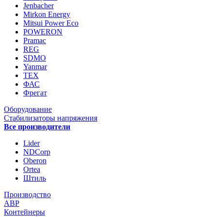
Jenbacher
Mirkon Energy
Mitsui Power Eco
POWERON
Pramac
REG
SDMO
Yanmar
ТЕХ
ФАС
Фрегат
Оборудование
Стабилизаторы напряжения
Все производители
Lider
NDCorp
Oberon
Ortea
Штиль
Производство
АВР
Контейнеры