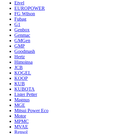
Etvel
EUROPOWER
FG Wilson
Fubag
G1
Genbox
Genmac
GMGen
GMP
Goodmash
Hertz
Himoinsa
JCB
KOGEL
KOOP
KUB
KUBOTA
Lister Petter
Magnus
MGE
Mitsui Power Eco
Motor
MPMC
MVAE
Rensol