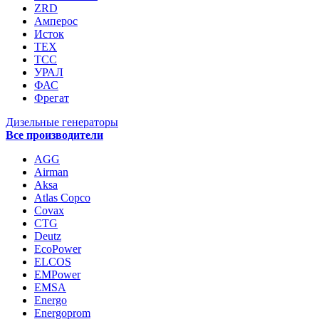
ZRD
Амперос
Исток
ТЕХ
ТСС
УРАЛ
ФАС
Фрегат
Дизельные генераторы
Все производители
AGG
Airman
Aksa
Atlas Copco
Covax
CTG
Deutz
EcoPower
ELCOS
EMPower
EMSA
Energo
Energoprom