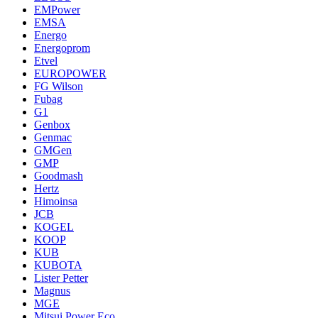
EMPower
EMSA
Energo
Energoprom
Etvel
EUROPOWER
FG Wilson
Fubag
G1
Genbox
Genmac
GMGen
GMP
Goodmash
Hertz
Himoinsa
JCB
KOGEL
KOOP
KUB
KUBOTA
Lister Petter
Magnus
MGE
Mitsui Power Eco