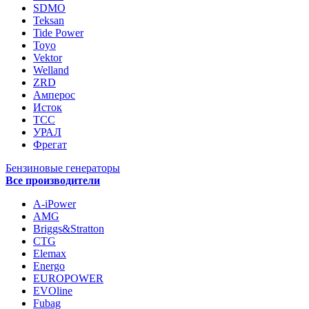
SDMO
Teksan
Tide Power
Toyo
Vektor
Welland
ZRD
Амперос
Исток
ТСС
УРАЛ
Фрегат
Бензиновые генераторы
Все производители
A-iPower
AMG
Briggs&Stratton
CTG
Elemax
Energo
EUROPOWER
EVOline
Fubag