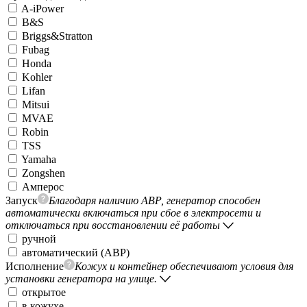
A-iPower
B&S
Briggs&Stratton
Fubag
Honda
Kohler
Lifan
Mitsui
MVAE
Robin
TSS
Yamaha
Zongshen
Амперос
Запуск
Благодаря наличию АВР, генератор способен
автоматически включаться при сбое в электросети и
отключаться при восстановлении её работы
ручной
автоматический (АВР)
Исполнение
Кожух и контейнер обеспечивают условия для
установки генератора на улице.
открытое
в кожухе