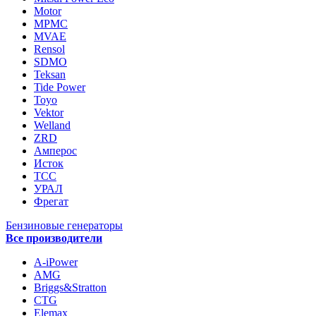
Motor
MPMC
MVAE
Rensol
SDMO
Teksan
Tide Power
Toyo
Vektor
Welland
ZRD
Амперос
Исток
ТСС
УРАЛ
Фрегат
Бензиновые генераторы
Все производители
A-iPower
AMG
Briggs&Stratton
CTG
Elemax