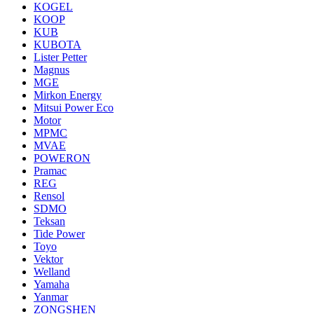
KOGEL
KOOP
KUB
KUBOTA
Lister Petter
Magnus
MGE
Mirkon Energy
Mitsui Power Eco
Motor
MPMC
MVAE
POWERON
Pramac
REG
Rensol
SDMO
Teksan
Tide Power
Toyo
Vektor
Welland
Yamaha
Yanmar
ZONGSHEN