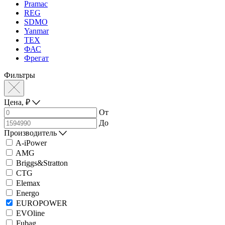
Pramac
REG
SDMO
Yanmar
ТЕХ
ФАС
Фрегат
Фильтры
Цена,
₽
От
До
Производитель
A-iPower
AMG
Briggs&Stratton
CTG
Elemax
Energo
EUROPOWER
EVOline
Fubag