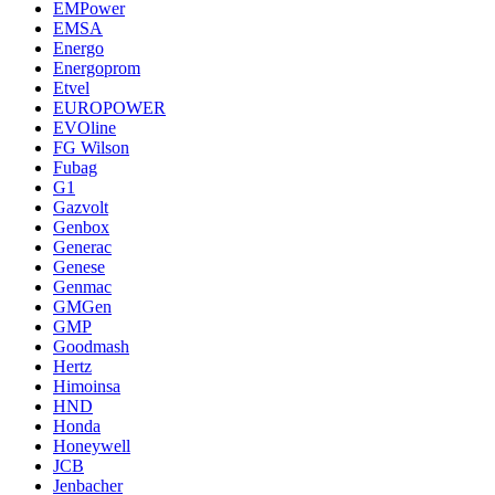
EMPower
EMSA
Energo
Energoprom
Etvel
EUROPOWER
EVOline
FG Wilson
Fubag
G1
Gazvolt
Genbox
Generac
Genese
Genmac
GMGen
GMP
Goodmash
Hertz
Himoinsa
HND
Honda
Honeywell
JCB
Jenbacher