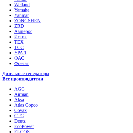
Welland
Yamaha
Yanmar
ZONGSHEN
ZRD
Амперос
Исток
ТЕХ
ТСС
УРАЛ
ФАС
Фрегат
Дизельные генераторы
Все производители
AGG
Airman
Aksa
Atlas Copco
Covax
CTG
Deutz
EcoPower
ELCOS