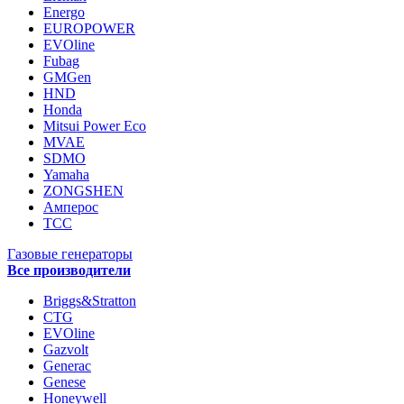
Energo
EUROPOWER
EVOline
Fubag
GMGen
HND
Honda
Mitsui Power Eco
MVAE
SDMO
Yamaha
ZONGSHEN
Амперос
ТСС
Газовые генераторы
Все производители
Briggs&Stratton
CTG
EVOline
Gazvolt
Generac
Genese
Honeywell