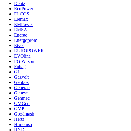
Deutz
EcoPower
ELCOS
Elemax
EMPower
EMSA
Energo
Energoprom
Etvel
EUROPOWER
EVOline
FG Wilson
Fubag
G1
Gazvolt
Genbox
Generac
Genese
Genmac
GMGen
GMP
Goodmash
Hertz
Himoinsa
HND