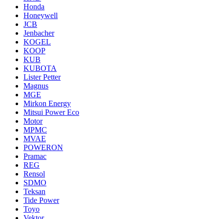
Honda
Honeywell
JCB
Jenbacher
KOGEL
KOOP
KUB
KUBOTA
Lister Petter
Magnus
MGE
Mirkon Energy
Mitsui Power Eco
Motor
MPMC
MVAE
POWERON
Pramac
REG
Rensol
SDMO
Teksan
Tide Power
Toyo
Vektor