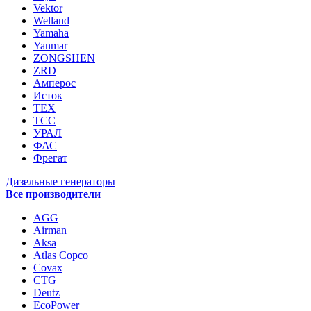
Vektor
Welland
Yamaha
Yanmar
ZONGSHEN
ZRD
Амперос
Исток
ТЕХ
ТСС
УРАЛ
ФАС
Фрегат
Дизельные генераторы
Все производители
AGG
Airman
Aksa
Atlas Copco
Covax
CTG
Deutz
EcoPower