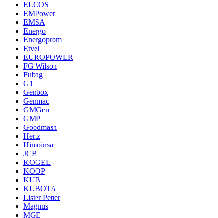
ELCOS
EMPower
EMSA
Energo
Energoprom
Etvel
EUROPOWER
FG Wilson
Fubag
G1
Genbox
Genmac
GMGen
GMP
Goodmash
Hertz
Himoinsa
JCB
KOGEL
KOOP
KUB
KUBOTA
Lister Petter
Magnus
MGE