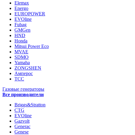
Elemax
Energo
EUROPOWER
EVOline
Fubag
GMGen
HND
Honda
Mitsui Power Eco
MVAE
SDMO
Yamaha
ZONGSHEN
Амперос
ТСС
Газовые генераторы
Все производители
Briggs&Stratton
CTG
EVOline
Gazvolt
Generac
Genese