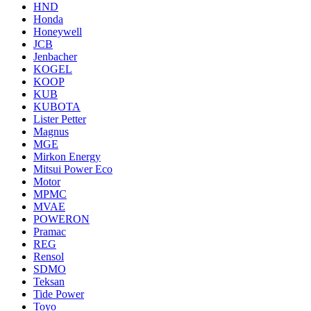
HND
Honda
Honeywell
JCB
Jenbacher
KOGEL
KOOP
KUB
KUBOTA
Lister Petter
Magnus
MGE
Mirkon Energy
Mitsui Power Eco
Motor
MPMC
MVAE
POWERON
Pramac
REG
Rensol
SDMO
Teksan
Tide Power
Toyo