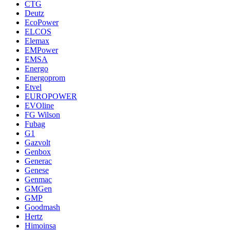
CTG
Deutz
EcoPower
ELCOS
Elemax
EMPower
EMSA
Energo
Energoprom
Etvel
EUROPOWER
EVOline
FG Wilson
Fubag
G1
Gazvolt
Genbox
Generac
Genese
Genmac
GMGen
GMP
Goodmash
Hertz
Himoinsa