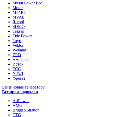
Mitsui Power Eco
Motor
MPMC
MVAE
Rensol
SDMO
Teksan
Tide Power
Toyo
Vektor
Welland
ZRD
Амперос
Исток
ТСС
УРАЛ
Фрегат
Бензиновые генераторы
Все производители
A-iPower
AMG
Briggs&Stratton
CTG