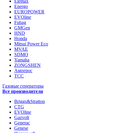
Elemax
Energo
EUROPOWER
EVOline
Fubag
GMGen
HND
Honda
Mitsui Power Eco
MVAE
SDMO
Yamaha
ZONGSHEN
Амперос
ТСС
Газовые генераторы
Все производители
Briggs&Stratton
CTG
EVOline
Gazvolt
Generac
Genese