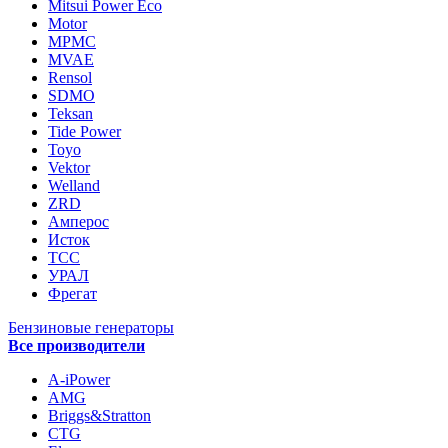
Mitsui Power Eco
Motor
MPMC
MVAE
Rensol
SDMO
Teksan
Tide Power
Toyo
Vektor
Welland
ZRD
Амперос
Исток
ТСС
УРАЛ
Фрегат
Бензиновые генераторы
Все производители
A-iPower
AMG
Briggs&Stratton
CTG