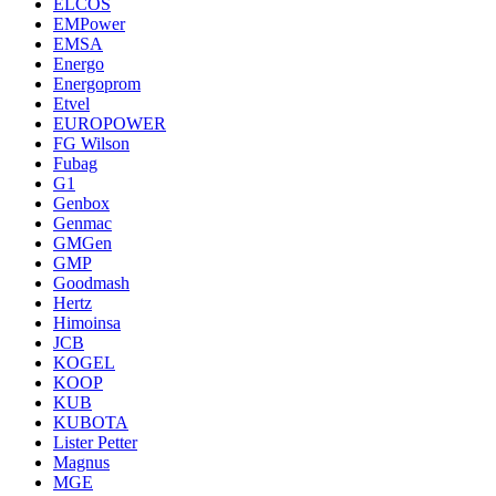
ELCOS
EMPower
EMSA
Energo
Energoprom
Etvel
EUROPOWER
FG Wilson
Fubag
G1
Genbox
Genmac
GMGen
GMP
Goodmash
Hertz
Himoinsa
JCB
KOGEL
KOOP
KUB
KUBOTA
Lister Petter
Magnus
MGE