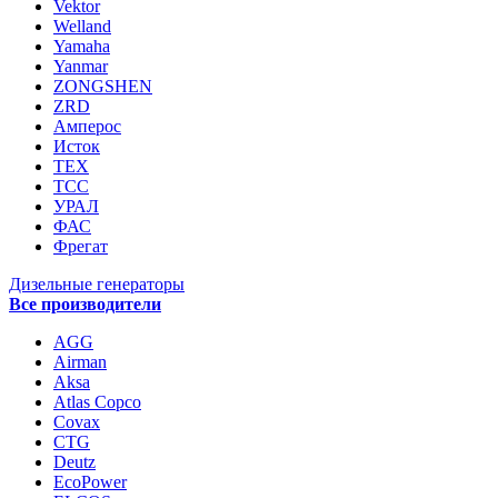
Vektor
Welland
Yamaha
Yanmar
ZONGSHEN
ZRD
Амперос
Исток
ТЕХ
ТСС
УРАЛ
ФАС
Фрегат
Дизельные генераторы
Все производители
AGG
Airman
Aksa
Atlas Copco
Covax
CTG
Deutz
EcoPower