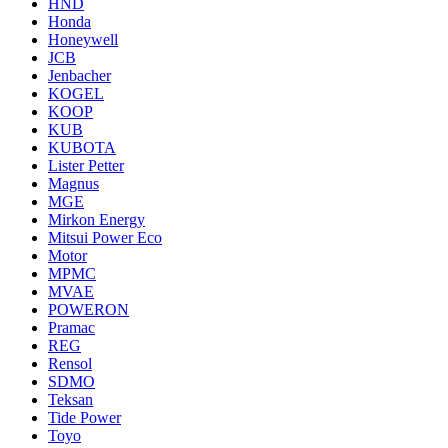
HND
Honda
Honeywell
JCB
Jenbacher
KOGEL
KOOP
KUB
KUBOTA
Lister Petter
Magnus
MGE
Mirkon Energy
Mitsui Power Eco
Motor
MPMC
MVAE
POWERON
Pramac
REG
Rensol
SDMO
Teksan
Tide Power
Toyo