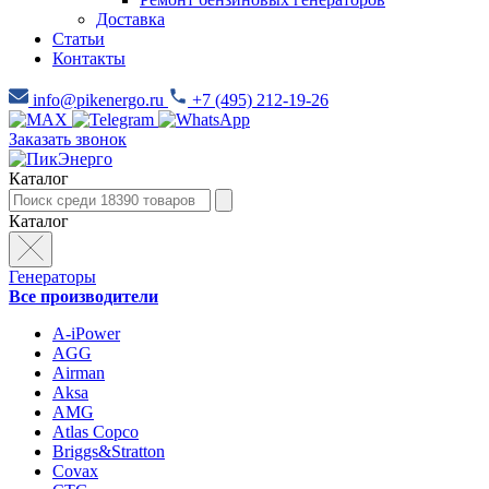
Доставка
Статьи
Контакты
info@pikenergo.ru
+7 (495) 212-19-26
Заказать звонок
Каталог
Каталог
Генераторы
Все производители
A-iPower
AGG
Airman
Aksa
AMG
Atlas Copco
Briggs&Stratton
Covax