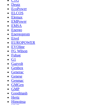
CTG
Deutz
EcoPower
ELCOS
Elemax
EMPower
EMSA
Energo
Energoprom
Etvel
EUROPOWER
EVOline
FG Wilson
Fubag
G1
Gazvolt
Genbox
Generac
Genese
Genmac
GMGen
GMP
Goodmash
Hertz
Himoinsa