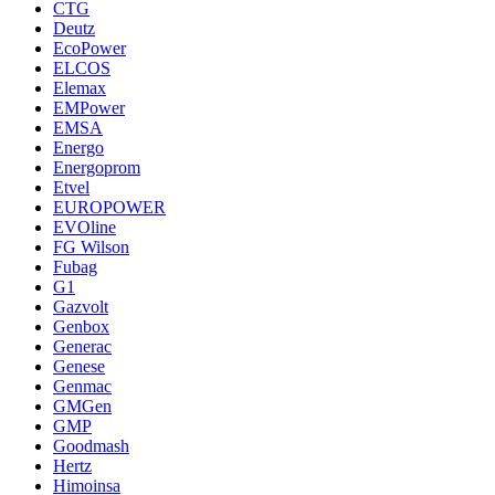
CTG
Deutz
EcoPower
ELCOS
Elemax
EMPower
EMSA
Energo
Energoprom
Etvel
EUROPOWER
EVOline
FG Wilson
Fubag
G1
Gazvolt
Genbox
Generac
Genese
Genmac
GMGen
GMP
Goodmash
Hertz
Himoinsa