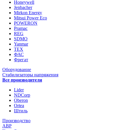
Honeywell
Jenbacher
Mirkon Energy
Mitsui Power Eco
POWERON
Pramac
REG
SDMO
Yanmar
ТЕХ
ФАС
Фрегат
Оборудование
Стабилизаторы напряжения
Все производители
Lider
NDCorp
Oberon
Ortea
Штиль
Производство
АВР