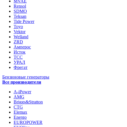
MVAE
Rensol
SDMO
Teksan
Tide Power
Toyo
Vektor
Welland
ZRD
Амперос
Исток
ТСС
УРАЛ
Фрегат
Бензиновые генераторы
Все производители
A-iPower
AMG
Briggs&Stratton
CTG
Elemax
Energo
EUROPOWER