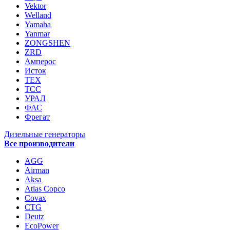
Vektor
Welland
Yamaha
Yanmar
ZONGSHEN
ZRD
Амперос
Исток
ТЕХ
ТСС
УРАЛ
ФАС
Фрегат
Дизельные генераторы
Все производители
AGG
Airman
Aksa
Atlas Copco
Covax
CTG
Deutz
EcoPower