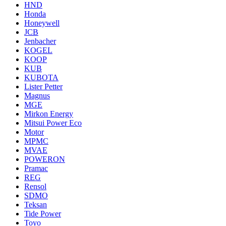
HND
Honda
Honeywell
JCB
Jenbacher
KOGEL
KOOP
KUB
KUBOTA
Lister Petter
Magnus
MGE
Mirkon Energy
Mitsui Power Eco
Motor
MPMC
MVAE
POWERON
Pramac
REG
Rensol
SDMO
Teksan
Tide Power
Toyo