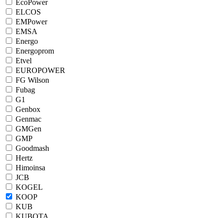
EcoPower
ELCOS
EMPower
EMSA
Energo
Energoprom
Etvel
EUROPOWER
FG Wilson
Fubag
G1
Genbox
Genmac
GMGen
GMP
Goodmash
Hertz
Himoinsa
JCB
KOGEL
KOOP
KUB
KUBOTA