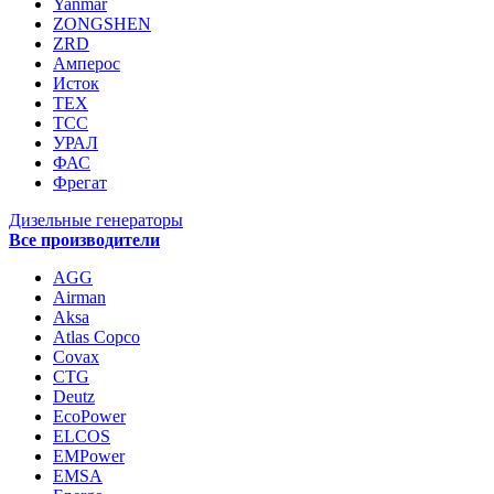
Yanmar
ZONGSHEN
ZRD
Амперос
Исток
ТЕХ
ТСС
УРАЛ
ФАС
Фрегат
Дизельные генераторы
Все производители
AGG
Airman
Aksa
Atlas Copco
Covax
CTG
Deutz
EcoPower
ELCOS
EMPower
EMSA