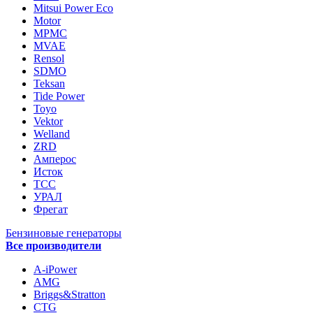
Mitsui Power Eco
Motor
MPMC
MVAE
Rensol
SDMO
Teksan
Tide Power
Toyo
Vektor
Welland
ZRD
Амперос
Исток
ТСС
УРАЛ
Фрегат
Бензиновые генераторы
Все производители
A-iPower
AMG
Briggs&Stratton
CTG