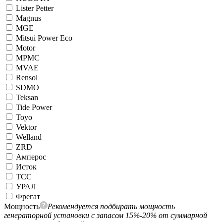
Lister Petter
Magnus
MGE
Mitsui Power Eco
Motor
MPMC
MVAE
Rensol
SDMO
Teksan
Tide Power
Toyo
Vektor
Welland
ZRD
Амперос
Исток
ТСС
УРАЛ
Фрегат
Мощность
Рекомендуется подбирать мощность
генераторной установки с запасом 15%-20% от суммарной