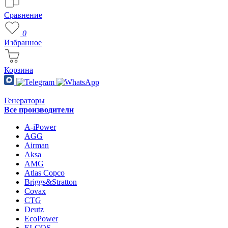
Сравнение
0
Избранное
Корзина
Генераторы
Все производители
A-iPower
AGG
Airman
Aksa
AMG
Atlas Copco
Briggs&Stratton
Covax
CTG
Deutz
EcoPower
ELCOS