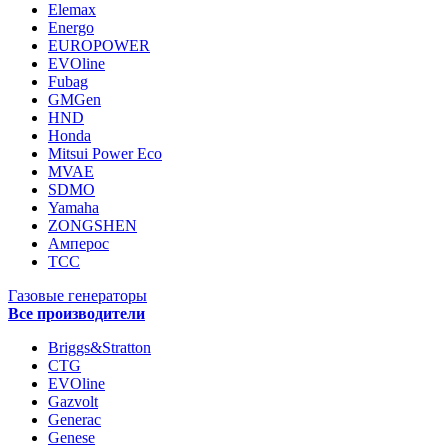
Elemax
Energo
EUROPOWER
EVOline
Fubag
GMGen
HND
Honda
Mitsui Power Eco
MVAE
SDMO
Yamaha
ZONGSHEN
Амперос
ТСС
Газовые генераторы
Все производители
Briggs&Stratton
CTG
EVOline
Gazvolt
Generac
Genese