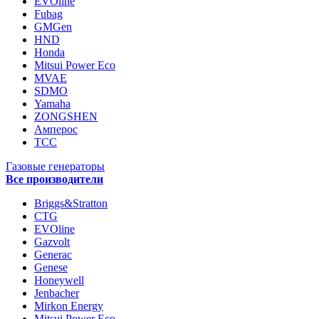
EVOline
Fubag
GMGen
HND
Honda
Mitsui Power Eco
MVAE
SDMO
Yamaha
ZONGSHEN
Амперос
ТСС
Газовые генераторы
Все производители
Briggs&Stratton
CTG
EVOline
Gazvolt
Generac
Genese
Honeywell
Jenbacher
Mirkon Energy
Mitsui Power Eco