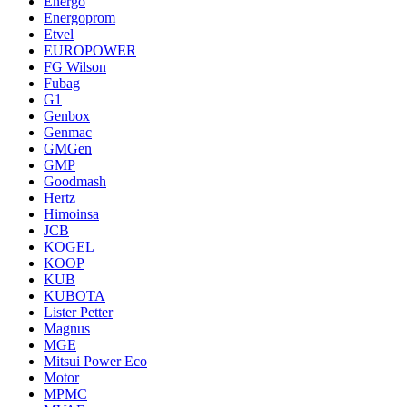
Energo
Energoprom
Etvel
EUROPOWER
FG Wilson
Fubag
G1
Genbox
Genmac
GMGen
GMP
Goodmash
Hertz
Himoinsa
JCB
KOGEL
KOOP
KUB
KUBOTA
Lister Petter
Magnus
MGE
Mitsui Power Eco
Motor
MPMC