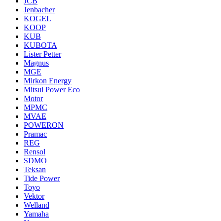
JCB
Jenbacher
KOGEL
KOOP
KUB
KUBOTA
Lister Petter
Magnus
MGE
Mirkon Energy
Mitsui Power Eco
Motor
MPMC
MVAE
POWERON
Pramac
REG
Rensol
SDMO
Teksan
Tide Power
Toyo
Vektor
Welland
Yamaha