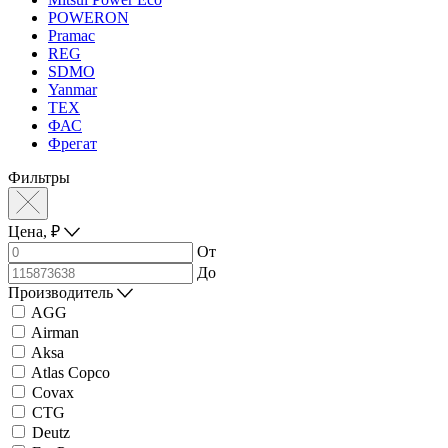
POWERON
Pramac
REG
SDMO
Yanmar
ТЕХ
ФАС
Фрегат
Фильтры
Цена,
₽
От
До
Производитель
AGG
Airman
Aksa
Atlas Copco
Covax
CTG
Deutz