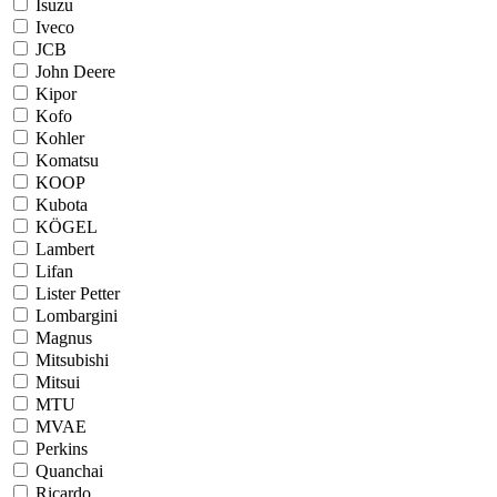
Isuzu
Iveco
JCB
John Deere
Kipor
Kofo
Kohler
Komatsu
KOOP
Kubota
KÖGEL
Lambert
Lifan
Lister Petter
Lombargini
Magnus
Mitsubishi
Mitsui
MTU
MVAE
Perkins
Quanchai
Ricardo