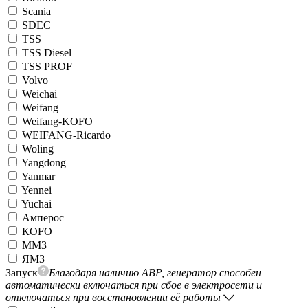
Scania
SDEC
TSS
TSS Diesel
TSS PROF
Volvo
Weichai
Weifang
Weifang-KOFO
WEIFANG-Ricardo
Woling
Yangdong
Yanmar
Yennei
Yuchai
Амперос
КОFO
ММЗ
ЯМЗ
Запуск
Благодаря наличию АВР, генератор способен
автоматически включаться при сбое в электросети и
отключаться при восстановлении её работы