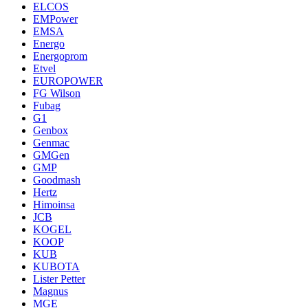
ELCOS
EMPower
EMSA
Energo
Energoprom
Etvel
EUROPOWER
FG Wilson
Fubag
G1
Genbox
Genmac
GMGen
GMP
Goodmash
Hertz
Himoinsa
JCB
KOGEL
KOOP
KUB
KUBOTA
Lister Petter
Magnus
MGE