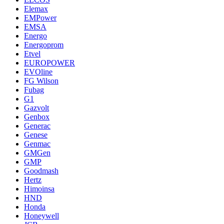
Elemax
EMPower
EMSA
Energo
Energoprom
Etvel
EUROPOWER
EVOline
FG Wilson
Fubag
G1
Gazvolt
Genbox
Generac
Genese
Genmac
GMGen
GMP
Goodmash
Hertz
Himoinsa
HND
Honda
Honeywell