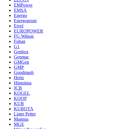
EMPower
EMSA
Energo
Energoprom
Etvel
EUROPOWER
FG Wilson
Fubag
G1
Genbox
Genmac
GMGen
GMP
Goodmash
Hertz
Himoinsa
JCB
KOGEL
KOOP
KUB
KUBOTA
Lister Petter
Magnus
MGE