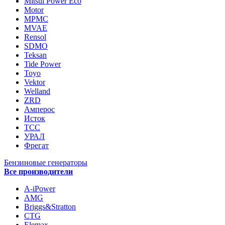
Mitsui Power Eco
Motor
MPMC
MVAE
Rensol
SDMO
Teksan
Tide Power
Toyo
Vektor
Welland
ZRD
Амперос
Исток
ТСС
УРАЛ
Фрегат
Бензиновые генераторы
Все производители
A-iPower
AMG
Briggs&Stratton
CTG
Elemax