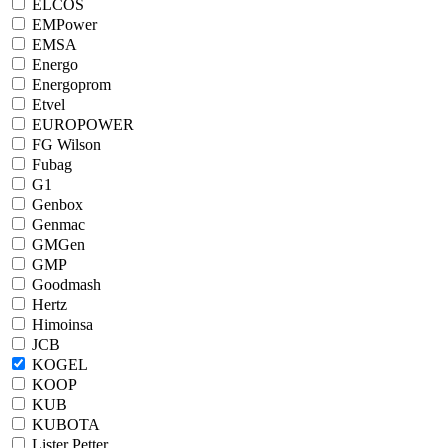
ELCOS
EMPower
EMSA
Energo
Energoprom
Etvel
EUROPOWER
FG Wilson
Fubag
G1
Genbox
Genmac
GMGen
GMP
Goodmash
Hertz
Himoinsa
JCB
KOGEL
KOOP
KUB
KUBOTA
Lister Petter