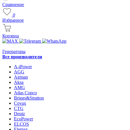
Сравнение
0
Избранное
Корзина
Генераторы
Все производители
A-iPower
AGG
Airman
Aksa
AMG
Atlas Copco
Briggs&Stratton
Covax
CTG
Deutz
EcoPower
ELCOS
Elemax