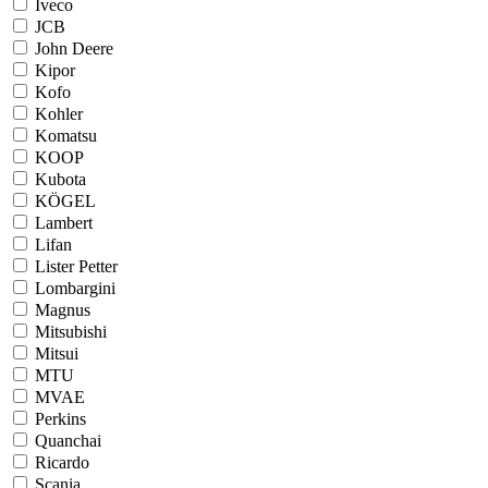
Iveco
JCB
John Deere
Kipor
Kofo
Kohler
Komatsu
KOOP
Kubota
KÖGEL
Lambert
Lifan
Lister Petter
Lombargini
Magnus
Mitsubishi
Mitsui
MTU
MVAE
Perkins
Quanchai
Ricardo
Scania