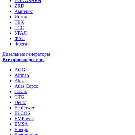
ZONGSHEN
ZRD
Амперос
Исток
ТЕХ
ТСС
УРАЛ
ФАС
Фрегат
Дизельные генераторы
Все производители
AGG
Airman
Aksa
Atlas Copco
Covax
CTG
Deutz
EcoPower
ELCOS
EMPower
EMSA
Energo
Energoprom