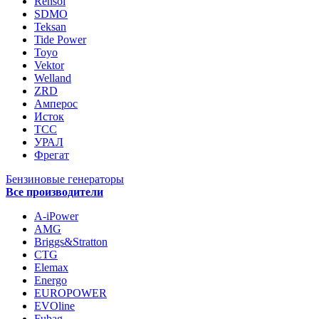
Rensol
SDMO
Teksan
Tide Power
Toyo
Vektor
Welland
ZRD
Амперос
Исток
ТСС
УРАЛ
Фрегат
Бензиновые генераторы
Все производители
A-iPower
AMG
Briggs&Stratton
CTG
Elemax
Energo
EUROPOWER
EVOline
Fubag