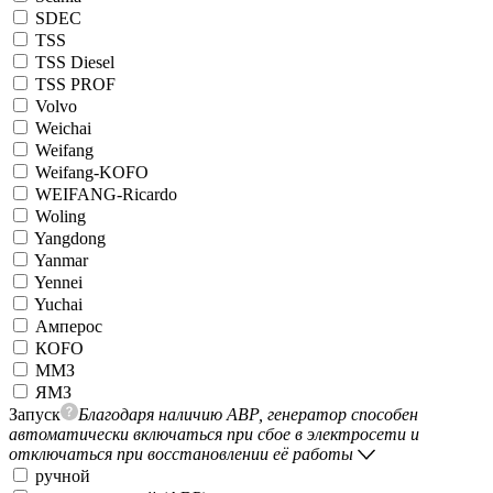
SDEC
TSS
TSS Diesel
TSS PROF
Volvo
Weichai
Weifang
Weifang-KOFO
WEIFANG-Ricardo
Woling
Yangdong
Yanmar
Yennei
Yuchai
Амперос
КОFO
ММЗ
ЯМЗ
Запуск
Благодаря наличию АВР, генератор способен
автоматически включаться при сбое в электросети и
отключаться при восстановлении её работы
ручной