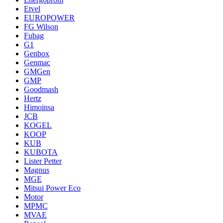
Etvel
EUROPOWER
FG Wilson
Fubag
G1
Genbox
Genmac
GMGen
GMP
Goodmash
Hertz
Himoinsa
JCB
KOGEL
KOOP
KUB
KUBOTA
Lister Petter
Magnus
MGE
Mitsui Power Eco
Motor
MPMC
MVAE