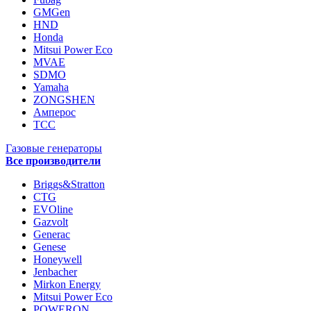
GMGen
HND
Honda
Mitsui Power Eco
MVAE
SDMO
Yamaha
ZONGSHEN
Амперос
ТСС
Газовые генераторы
Все производители
Briggs&Stratton
CTG
EVOline
Gazvolt
Generac
Genese
Honeywell
Jenbacher
Mirkon Energy
Mitsui Power Eco
POWERON