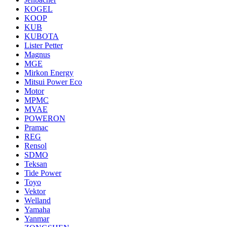
KOGEL
KOOP
KUB
KUBOTA
Lister Petter
Magnus
MGE
Mirkon Energy
Mitsui Power Eco
Motor
MPMC
MVAE
POWERON
Pramac
REG
Rensol
SDMO
Teksan
Tide Power
Toyo
Vektor
Welland
Yamaha
Yanmar