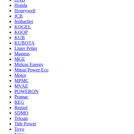
Honda
Honeywell
JCB
Jenbacher
KOGEL
KOOP
KUB
KUBOTA
Lister Petter
Magnus
MGE
Mirkon Energy
Mitsui Power Eco
Motor
MPMC
MVAE
POWERON
Pramac
REG
Rensol
SDMO
Teksan
Tide Power
Toyo