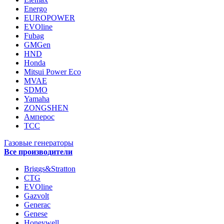
Energo
EUROPOWER
EVOline
Fubag
GMGen
HND
Honda
Mitsui Power Eco
MVAE
SDMO
Yamaha
ZONGSHEN
Амперос
ТСС
Газовые генераторы
Все производители
Briggs&Stratton
CTG
EVOline
Gazvolt
Generac
Genese
Honeywell