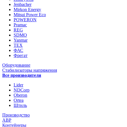
Jenbacher
Mirkon Energy
Mitsui Power Eco
POWERON
Pramac
REG
SDMO
Yanmar
ТЕХ
ФАС
Фрегат
Оборудование
Стабилизаторы напряжения
Все производители
Lider
NDCorp
Oberon
Ortea
Штиль
Производство
АВР
Контейнеры