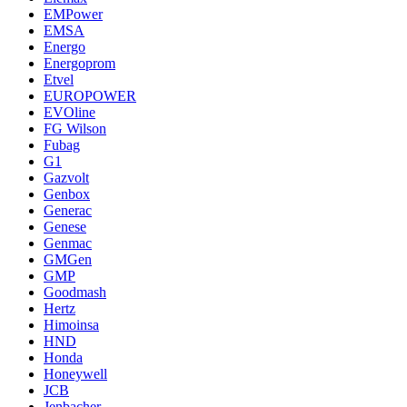
EMPower
EMSA
Energo
Energoprom
Etvel
EUROPOWER
EVOline
FG Wilson
Fubag
G1
Gazvolt
Genbox
Generac
Genese
Genmac
GMGen
GMP
Goodmash
Hertz
Himoinsa
HND
Honda
Honeywell
JCB
Jenbacher