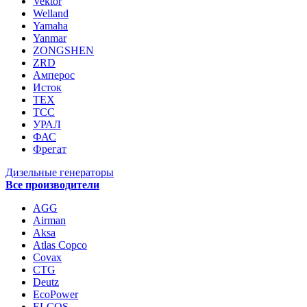
Vektor
Welland
Yamaha
Yanmar
ZONGSHEN
ZRD
Амперос
Исток
ТЕХ
ТСС
УРАЛ
ФАС
Фрегат
Дизельные генераторы
Все производители
AGG
Airman
Aksa
Atlas Copco
Covax
CTG
Deutz
EcoPower
ELCOS