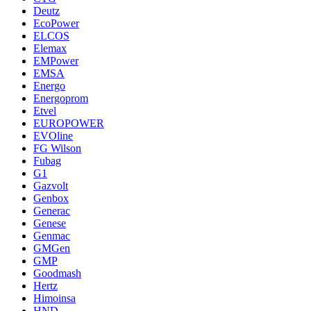
Deutz
EcoPower
ELCOS
Elemax
EMPower
EMSA
Energo
Energoprom
Etvel
EUROPOWER
EVOline
FG Wilson
Fubag
G1
Gazvolt
Genbox
Generac
Genese
Genmac
GMGen
GMP
Goodmash
Hertz
Himoinsa
HND