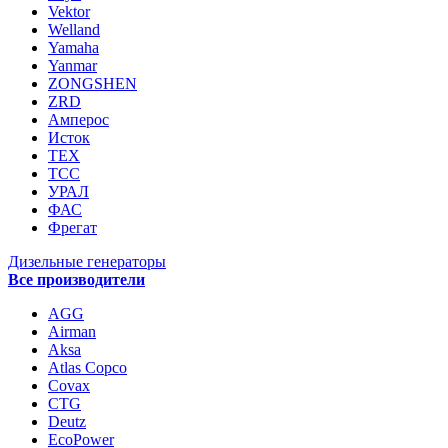
Vektor
Welland
Yamaha
Yanmar
ZONGSHEN
ZRD
Амперос
Исток
ТЕХ
ТСС
УРАЛ
ФАС
Фрегат
Дизельные генераторы
Все производители
AGG
Airman
Aksa
Atlas Copco
Covax
CTG
Deutz
EcoPower