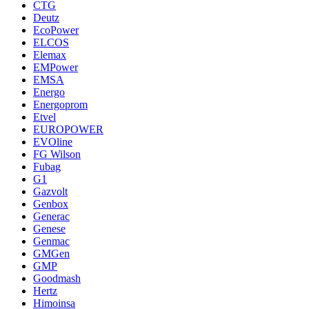
CTG
Deutz
EcoPower
ELCOS
Elemax
EMPower
EMSA
Energo
Energoprom
Etvel
EUROPOWER
EVOline
FG Wilson
Fubag
G1
Gazvolt
Genbox
Generac
Genese
Genmac
GMGen
GMP
Goodmash
Hertz
Himoinsa