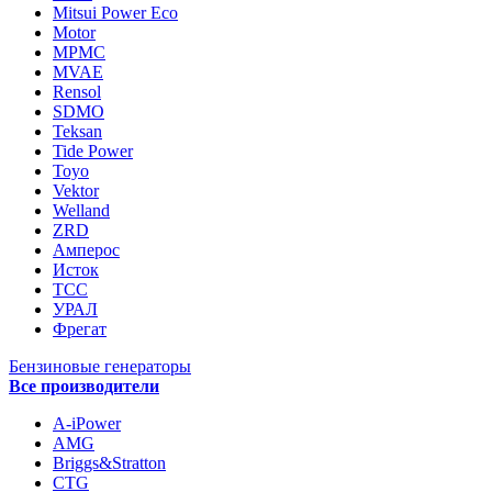
Mitsui Power Eco
Motor
MPMC
MVAE
Rensol
SDMO
Teksan
Tide Power
Toyo
Vektor
Welland
ZRD
Амперос
Исток
ТСС
УРАЛ
Фрегат
Бензиновые генераторы
Все производители
A-iPower
AMG
Briggs&Stratton
CTG