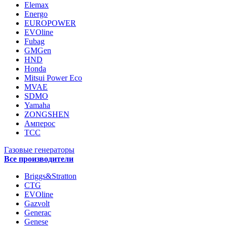
Elemax
Energo
EUROPOWER
EVOline
Fubag
GMGen
HND
Honda
Mitsui Power Eco
MVAE
SDMO
Yamaha
ZONGSHEN
Амперос
ТСС
Газовые генераторы
Все производители
Briggs&Stratton
CTG
EVOline
Gazvolt
Generac
Genese