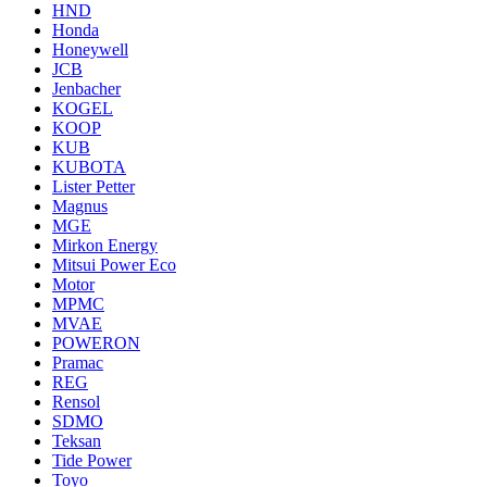
HND
Honda
Honeywell
JCB
Jenbacher
KOGEL
KOOP
KUB
KUBOTA
Lister Petter
Magnus
MGE
Mirkon Energy
Mitsui Power Eco
Motor
MPMC
MVAE
POWERON
Pramac
REG
Rensol
SDMO
Teksan
Tide Power
Toyo