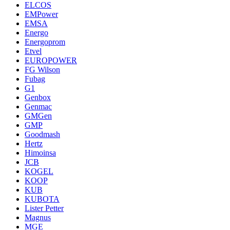
ELCOS
EMPower
EMSA
Energo
Energoprom
Etvel
EUROPOWER
FG Wilson
Fubag
G1
Genbox
Genmac
GMGen
GMP
Goodmash
Hertz
Himoinsa
JCB
KOGEL
KOOP
KUB
KUBOTA
Lister Petter
Magnus
MGE