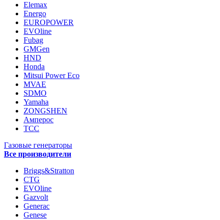
Elemax
Energo
EUROPOWER
EVOline
Fubag
GMGen
HND
Honda
Mitsui Power Eco
MVAE
SDMO
Yamaha
ZONGSHEN
Амперос
ТСС
Газовые генераторы
Все производители
Briggs&Stratton
CTG
EVOline
Gazvolt
Generac
Genese