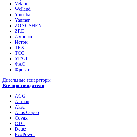
Vektor
Welland
Yamaha
Yanmar
ZONGSHEN
ZRD
Амперос
Исток
ТЕХ
ТСС
УРАЛ
ФАС
Фрегат
Дизельные генераторы
Все производители
AGG
Airman
Aksa
Atlas Copco
Covax
CTG
Deutz
EcoPower