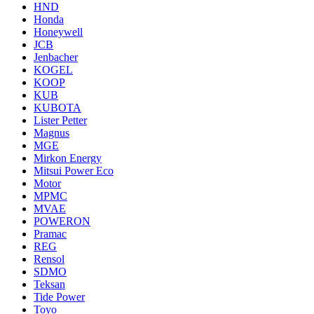
HND
Honda
Honeywell
JCB
Jenbacher
KOGEL
KOOP
KUB
KUBOTA
Lister Petter
Magnus
MGE
Mirkon Energy
Mitsui Power Eco
Motor
MPMC
MVAE
POWERON
Pramac
REG
Rensol
SDMO
Teksan
Tide Power
Toyo