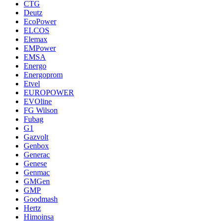
CTG
Deutz
EcoPower
ELCOS
Elemax
EMPower
EMSA
Energo
Energoprom
Etvel
EUROPOWER
EVOline
FG Wilson
Fubag
G1
Gazvolt
Genbox
Generac
Genese
Genmac
GMGen
GMP
Goodmash
Hertz
Himoinsa