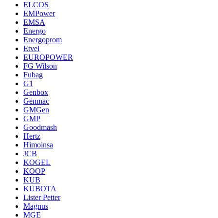
ELCOS
EMPower
EMSA
Energo
Energoprom
Etvel
EUROPOWER
FG Wilson
Fubag
G1
Genbox
Genmac
GMGen
GMP
Goodmash
Hertz
Himoinsa
JCB
KOGEL
KOOP
KUB
KUBOTA
Lister Petter
Magnus
MGE