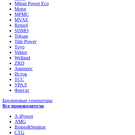
Mitsui Power Eco
Motor
MPMC
MVAE
Rensol
SDMO
Teksan
Tide Power
Toyo
Vektor
Welland
ZRD
Амперос
Исток
ТСС
УРАЛ
Фрегат
Бензиновые генераторы
Все производители
A-iPower
AMG
Briggs&Stratton
CTG