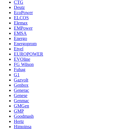
CTG
Deutz
EcoPower
ELCOS
Elemax
EMPower
EMSA
Energo
Energoprom
Etvel
EUROPOWER
EVOline
FG Wilson
Fubag
G1
Gazvolt
Genbox
Generac
Genese
Genmac
GMGen
GMP
Goodmash
Hertz
Himoinsa