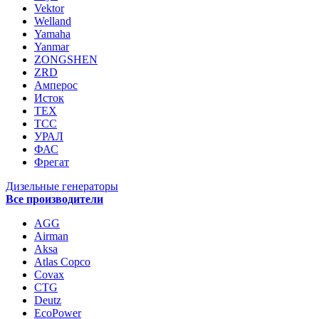
Vektor
Welland
Yamaha
Yanmar
ZONGSHEN
ZRD
Амперос
Исток
ТЕХ
ТСС
УРАЛ
ФАС
Фрегат
Дизельные генераторы
Все производители
AGG
Airman
Aksa
Atlas Copco
Covax
CTG
Deutz
EcoPower