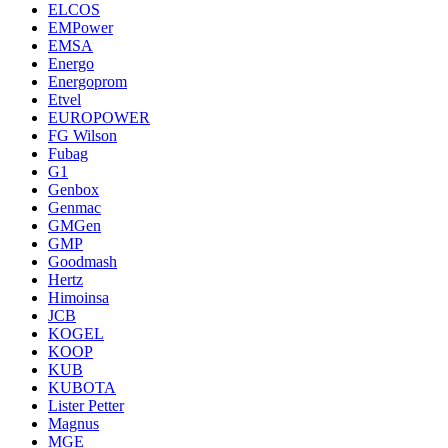
ELCOS
EMPower
EMSA
Energo
Energoprom
Etvel
EUROPOWER
FG Wilson
Fubag
G1
Genbox
Genmac
GMGen
GMP
Goodmash
Hertz
Himoinsa
JCB
KOGEL
KOOP
KUB
KUBOTA
Lister Petter
Magnus
MGE