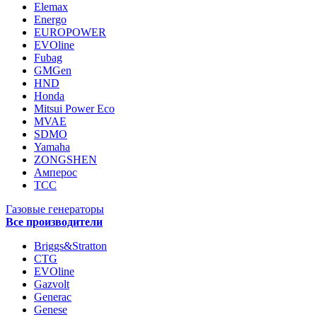
Elemax
Energo
EUROPOWER
EVOline
Fubag
GMGen
HND
Honda
Mitsui Power Eco
MVAE
SDMO
Yamaha
ZONGSHEN
Амперос
ТСС
Газовые генераторы
Все производители
Briggs&Stratton
CTG
EVOline
Gazvolt
Generac
Genese