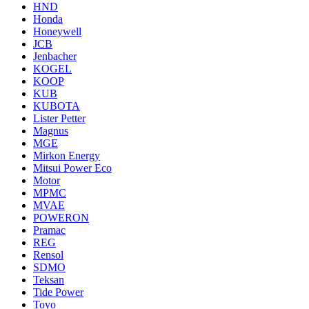
HND
Honda
Honeywell
JCB
Jenbacher
KOGEL
KOOP
KUB
KUBOTA
Lister Petter
Magnus
MGE
Mirkon Energy
Mitsui Power Eco
Motor
MPMC
MVAE
POWERON
Pramac
REG
Rensol
SDMO
Teksan
Tide Power
Toyo