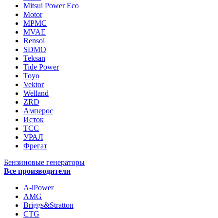
Mitsui Power Eco
Motor
MPMC
MVAE
Rensol
SDMO
Teksan
Tide Power
Toyo
Vektor
Welland
ZRD
Амперос
Исток
ТСС
УРАЛ
Фрегат
Бензиновые генераторы
Все производители
A-iPower
AMG
Briggs&Stratton
CTG