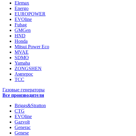
Elemax
Energo
EUROPOWER
EVOline
Fubag
GMGen
HND
Honda
Mitsui Power Eco
MVAE
SDMO
Yamaha
ZONGSHEN
Амперос
ТСС
Газовые генераторы
Все производители
Briggs&Stratton
CTG
EVOline
Gazvolt
Generac
Genese