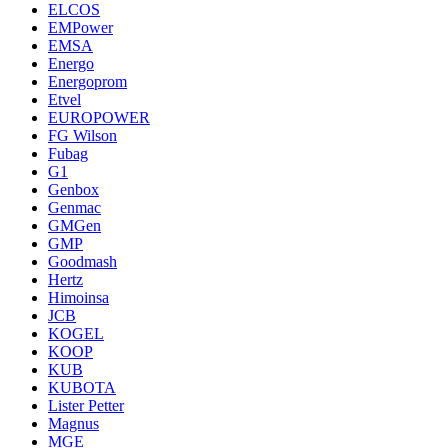
ELCOS
EMPower
EMSA
Energo
Energoprom
Etvel
EUROPOWER
FG Wilson
Fubag
G1
Genbox
Genmac
GMGen
GMP
Goodmash
Hertz
Himoinsa
JCB
KOGEL
KOOP
KUB
KUBOTA
Lister Petter
Magnus
MGE