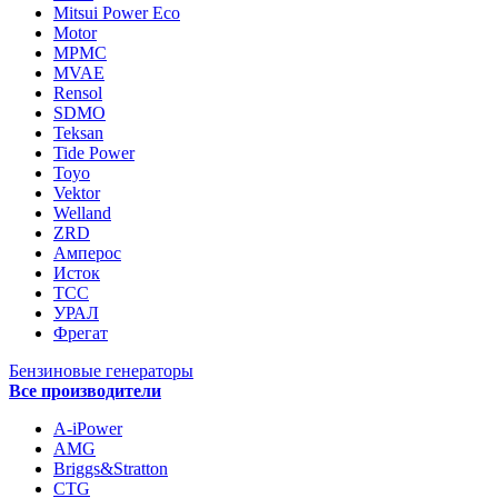
Mitsui Power Eco
Motor
MPMC
MVAE
Rensol
SDMO
Teksan
Tide Power
Toyo
Vektor
Welland
ZRD
Амперос
Исток
ТСС
УРАЛ
Фрегат
Бензиновые генераторы
Все производители
A-iPower
AMG
Briggs&Stratton
CTG