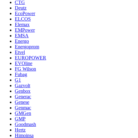
CTG
Deutz
EcoPower
ELCOS
Elemax
EMPower
EMSA
Energo
Energoprom
Etvel
EUROPOWER
EVOline
FG Wilson
Fubag
G1
Gazvolt
Genbox
Generac
Genese
Genmac
GMGen
GMP
Goodmash
Hertz
Himoinsa