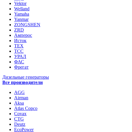
Vektor
Welland
Yamaha
Yanmar
ZONGSHEN
ZRD
Амперос
Исток
ТЕХ
ТСС
УРАЛ
ФАС
Фрегат
Дизельные генераторы
Все производители
AGG
Airman
Aksa
Atlas Copco
Covax
CTG
Deutz
EcoPower