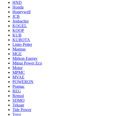
HND
Honda
Honeywell
JCB
Jenbacher
KOGEL
KOOP
KUB
KUBOTA
Lister Petter
Magnus
MGE
Mirkon Energy
Mitsui Power Eco
Motor
MPMC
MVAE
POWERON
Pramac
REG
Rensol
SDMO
Teksan
Tide Power
Toyo