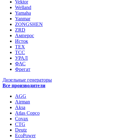
Vektor
Welland
Yamaha
Yanmar
ZONGSHEN
ZRD
Амперос
Исток
ТЕХ
ТСС
УРАЛ
ФАС
Фрегат
Дизельные генераторы
Все производители
AGG
Airman
Aksa
Atlas Copco
Covax
CTG
Deutz
EcoPower