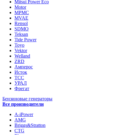
Mitsui Power Eco
Motor
MPMC
MVAE
Rensol
SDMO
Teksan
Tide Power
Toyo
Vektor
Welland
ZRD
Амперос
Исток
ТСС
УРАЛ
Фрегат
Бензиновые генераторы
Все производители
A-iPower
AMG
Briggs&Stratton
CTG