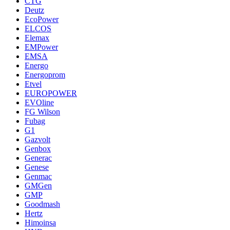
CTG
Deutz
EcoPower
ELCOS
Elemax
EMPower
EMSA
Energo
Energoprom
Etvel
EUROPOWER
EVOline
FG Wilson
Fubag
G1
Gazvolt
Genbox
Generac
Genese
Genmac
GMGen
GMP
Goodmash
Hertz
Himoinsa