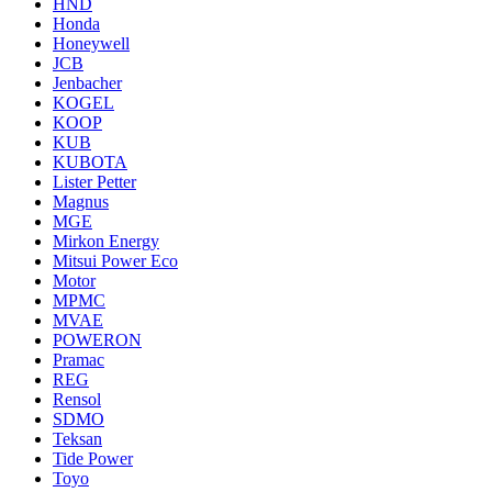
HND
Honda
Honeywell
JCB
Jenbacher
KOGEL
KOOP
KUB
KUBOTA
Lister Petter
Magnus
MGE
Mirkon Energy
Mitsui Power Eco
Motor
MPMC
MVAE
POWERON
Pramac
REG
Rensol
SDMO
Teksan
Tide Power
Toyo