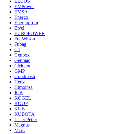
ELCOS
EMPower
EMSA
Energo
Energoprom
Etvel
EUROPOWER
FG Wilson
Fubag
G1
Genbox
Genmac
GMGen
GMP
Goodmash
Hertz
Himoinsa
JCB
KOGEL
KOOP
KUB
KUBOTA
Lister Petter
Magnus
MGE