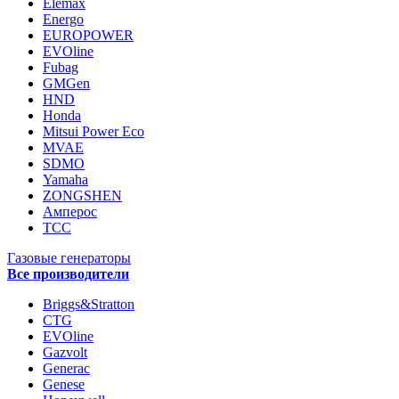
Elemax
Energo
EUROPOWER
EVOline
Fubag
GMGen
HND
Honda
Mitsui Power Eco
MVAE
SDMO
Yamaha
ZONGSHEN
Амперос
ТСС
Газовые генераторы
Все производители
Briggs&Stratton
CTG
EVOline
Gazvolt
Generac
Genese