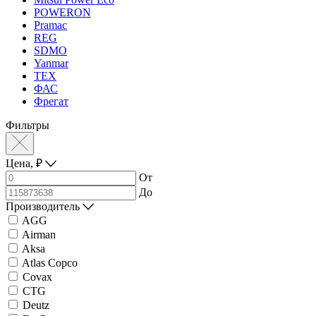
POWERON
Pramac
REG
SDMO
Yanmar
ТЕХ
ФАС
Фрегат
Фильтры
Цена,
₽
От
До
Производитель
AGG
Airman
Aksa
Atlas Copco
Covax
CTG
Deutz