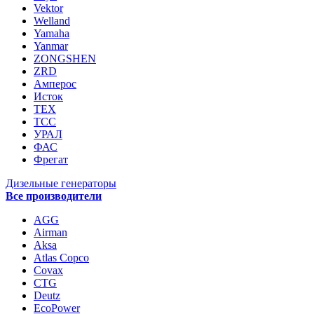
Vektor
Welland
Yamaha
Yanmar
ZONGSHEN
ZRD
Амперос
Исток
ТЕХ
ТСС
УРАЛ
ФАС
Фрегат
Дизельные генераторы
Все производители
AGG
Airman
Aksa
Atlas Copco
Covax
CTG
Deutz
EcoPower