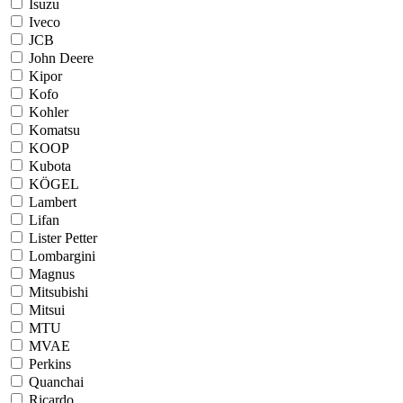
Isuzu
Iveco
JCB
John Deere
Kipor
Kofo
Kohler
Komatsu
KOOP
Kubota
KÖGEL
Lambert
Lifan
Lister Petter
Lombargini
Magnus
Mitsubishi
Mitsui
MTU
MVAE
Perkins
Quanchai
Ricardo