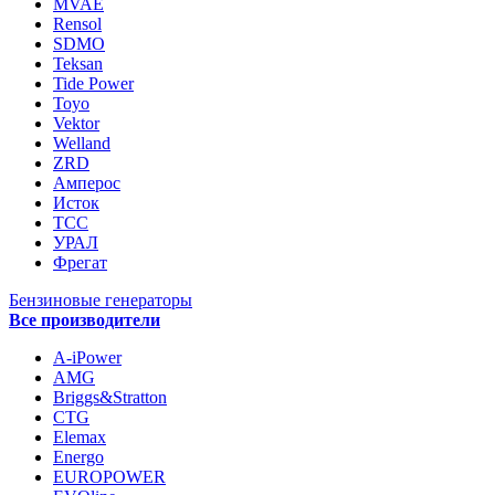
MVAE
Rensol
SDMO
Teksan
Tide Power
Toyo
Vektor
Welland
ZRD
Амперос
Исток
ТСС
УРАЛ
Фрегат
Бензиновые генераторы
Все производители
A-iPower
AMG
Briggs&Stratton
CTG
Elemax
Energo
EUROPOWER