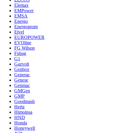
Elemax
EMPower
EMSA
Energo
Energoprom
Etvel
EUROPOWER
EVOline
FG Wilson
Fubag
G1
Gazvolt
Genbox
Generac
Genese
Genmac
GMGen
GMP
Goodmash
Hertz
Himoinsa
HND
Honda
Honeywell