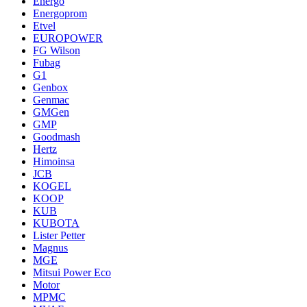
Energo
Energoprom
Etvel
EUROPOWER
FG Wilson
Fubag
G1
Genbox
Genmac
GMGen
GMP
Goodmash
Hertz
Himoinsa
JCB
KOGEL
KOOP
KUB
KUBOTA
Lister Petter
Magnus
MGE
Mitsui Power Eco
Motor
MPMC