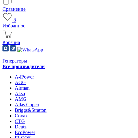
Сравнение
0
Избранное
Корзина
Генераторы
Все производители
A-iPower
AGG
Airman
Aksa
AMG
Atlas Copco
Briggs&Stratton
Covax
CTG
Deutz
EcoPower
ELCOS