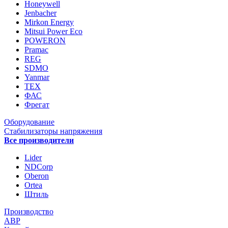
Honeywell
Jenbacher
Mirkon Energy
Mitsui Power Eco
POWERON
Pramac
REG
SDMO
Yanmar
ТЕХ
ФАС
Фрегат
Оборудование
Стабилизаторы напряжения
Все производители
Lider
NDCorp
Oberon
Ortea
Штиль
Производство
АВР