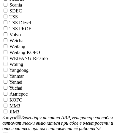
Scania
SDEC
TSS
TSS Diesel
TSS PROF
Volvo
Weichai
Weifang
Weifang-KOFO
WEIFANG-Ricardo
Woling
Yangdong
Yanmar
Yennei
Yuchai
Амперос
КОFO
ММЗ
ЯМЗ
Запуск
Благодаря наличию АВР, генератор способен
автоматически включаться при сбое в электросети и
отключаться при восстановлении её работы