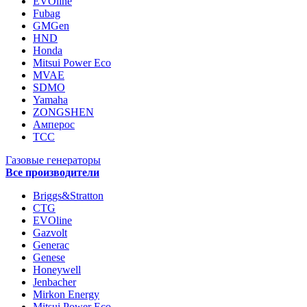
EVOline
Fubag
GMGen
HND
Honda
Mitsui Power Eco
MVAE
SDMO
Yamaha
ZONGSHEN
Амперос
ТСС
Газовые генераторы
Все производители
Briggs&Stratton
CTG
EVOline
Gazvolt
Generac
Genese
Honeywell
Jenbacher
Mirkon Energy
Mitsui Power Eco