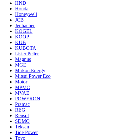
HND
Honda
Honeywell
JCB
Jenbacher
KOGEL
KOOP
KUB
KUBOTA
Lister Petter
Magnus
MGE
Mirkon Energy
Mitsui Power Eco
Motor
MPMC
MVAE
POWERON
Pramac
REG
Rensol
SDMO
Teksan
Tide Power
Toyo