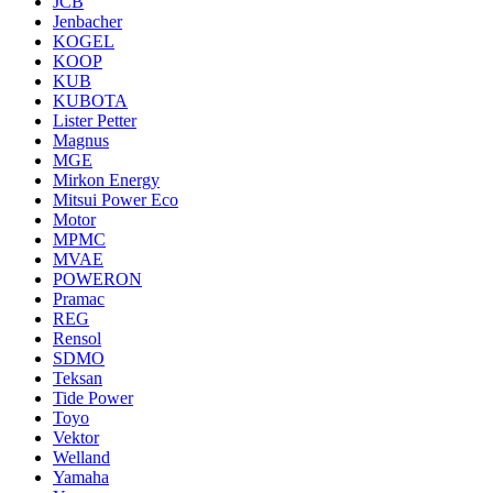
JCB
Jenbacher
KOGEL
KOOP
KUB
KUBOTA
Lister Petter
Magnus
MGE
Mirkon Energy
Mitsui Power Eco
Motor
MPMC
MVAE
POWERON
Pramac
REG
Rensol
SDMO
Teksan
Tide Power
Toyo
Vektor
Welland
Yamaha