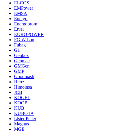
ELCOS
EMPower
EMSA
Energo
Energoprom
Etvel
EUROPOWER
FG Wilson
Fubag
G1
Genbox
Genmac
GMGen
GMP
Goodmash
Hertz
Himoinsa
JCB
KOGEL
KOOP
KUB
KUBOTA
Lister Petter
Magnus
MGE