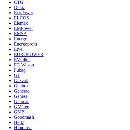
CTG
Deutz
EcoPower
ELCOS
Elemax
EMPower
EMSA
Energo
Energoprom
Etvel
EUROPOWER
EVOline
FG Wilson
Fubag
G1
Gazvolt
Genbox
Generac
Genese
Genmac
GMGen
GMP
Goodmash
Hertz
Himoinsa