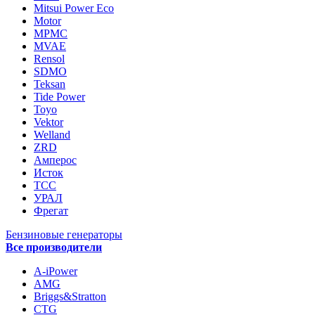
Mitsui Power Eco
Motor
MPMC
MVAE
Rensol
SDMO
Teksan
Tide Power
Toyo
Vektor
Welland
ZRD
Амперос
Исток
ТСС
УРАЛ
Фрегат
Бензиновые генераторы
Все производители
A-iPower
AMG
Briggs&Stratton
CTG