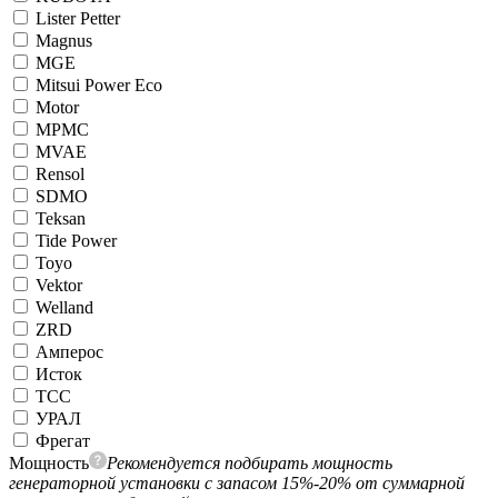
Lister Petter
Magnus
MGE
Mitsui Power Eco
Motor
MPMC
MVAE
Rensol
SDMO
Teksan
Tide Power
Toyo
Vektor
Welland
ZRD
Амперос
Исток
ТСС
УРАЛ
Фрегат
Мощность
Рекомендуется подбирать мощность
генераторной установки с запасом 15%-20% от суммарной