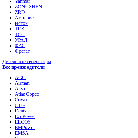
Yanmar
ZONGSHEN
ZRD
Амперос
Исток
ТЕХ
ТСС
УРАЛ
ФАС
Фрегат
Дизельные генераторы
Все производители
AGG
Airman
Aksa
Atlas Copco
Covax
CTG
Deutz
EcoPower
ELCOS
EMPower
EMSA