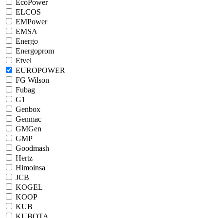
EcoPower
ELCOS
EMPower
EMSA
Energo
Energoprom
Etvel
EUROPOWER
FG Wilson
Fubag
G1
Genbox
Genmac
GMGen
GMP
Goodmash
Hertz
Himoinsa
JCB
KOGEL
KOOP
KUB
KUBOTA