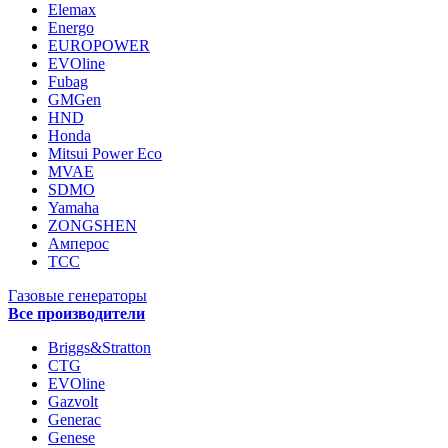
Elemax
Energo
EUROPOWER
EVOline
Fubag
GMGen
HND
Honda
Mitsui Power Eco
MVAE
SDMO
Yamaha
ZONGSHEN
Амперос
ТСС
Газовые генераторы
Все производители
Briggs&Stratton
CTG
EVOline
Gazvolt
Generac
Genese