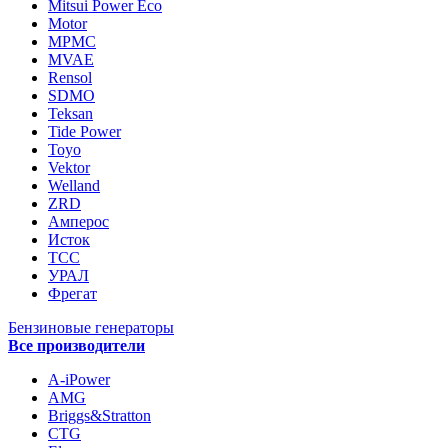
Mitsui Power Eco
Motor
MPMC
MVAE
Rensol
SDMO
Teksan
Tide Power
Toyo
Vektor
Welland
ZRD
Амперос
Исток
ТСС
УРАЛ
Фрегат
Бензиновые генераторы
Все производители
A-iPower
AMG
Briggs&Stratton
CTG