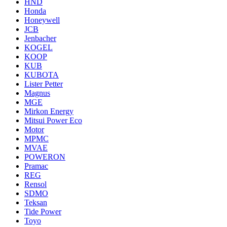
HND
Honda
Honeywell
JCB
Jenbacher
KOGEL
KOOP
KUB
KUBOTA
Lister Petter
Magnus
MGE
Mirkon Energy
Mitsui Power Eco
Motor
MPMC
MVAE
POWERON
Pramac
REG
Rensol
SDMO
Teksan
Tide Power
Toyo