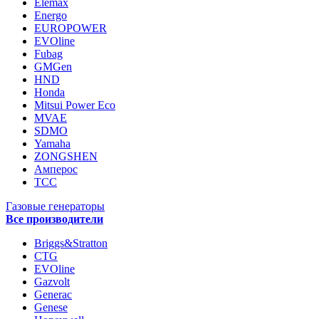
Elemax
Energo
EUROPOWER
EVOline
Fubag
GMGen
HND
Honda
Mitsui Power Eco
MVAE
SDMO
Yamaha
ZONGSHEN
Амперос
ТСС
Газовые генераторы
Все производители
Briggs&Stratton
CTG
EVOline
Gazvolt
Generac
Genese