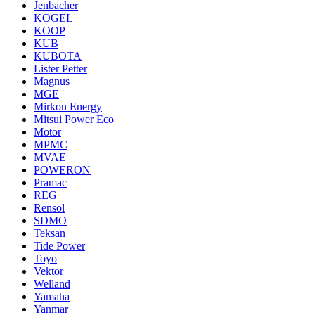
Jenbacher
KOGEL
KOOP
KUB
KUBOTA
Lister Petter
Magnus
MGE
Mirkon Energy
Mitsui Power Eco
Motor
MPMC
MVAE
POWERON
Pramac
REG
Rensol
SDMO
Teksan
Tide Power
Toyo
Vektor
Welland
Yamaha
Yanmar