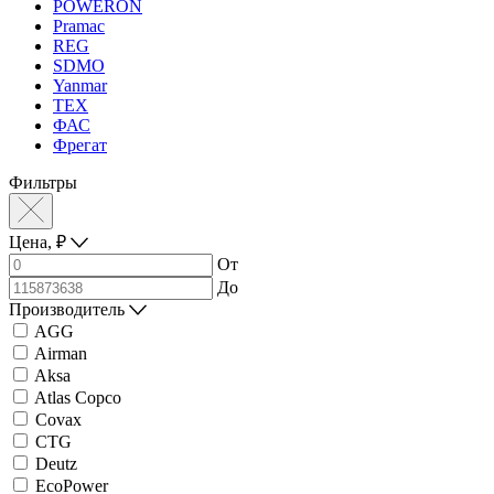
POWERON
Pramac
REG
SDMO
Yanmar
ТЕХ
ФАС
Фрегат
Фильтры
Цена,
₽
От
До
Производитель
AGG
Airman
Aksa
Atlas Copco
Covax
CTG
Deutz
EcoPower