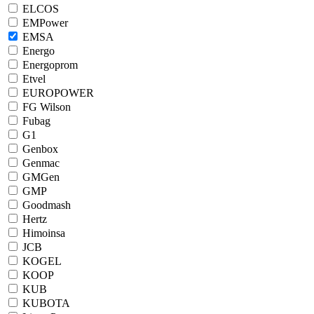
ELCOS
EMPower
EMSA
Energo
Energoprom
Etvel
EUROPOWER
FG Wilson
Fubag
G1
Genbox
Genmac
GMGen
GMP
Goodmash
Hertz
Himoinsa
JCB
KOGEL
KOOP
KUB
KUBOTA