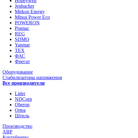
Honeywell
Jenbacher
Mirkon Energy
Mitsui Power Eco
POWERON
Pramac
REG
SDMO
Yanmar
ТЕХ
ФАС
Фрегат
Оборудование
Стабилизаторы напряжения
Все производители
Lider
NDCorp
Oberon
Ortea
Штиль
Производство
АВР
Контейнеры