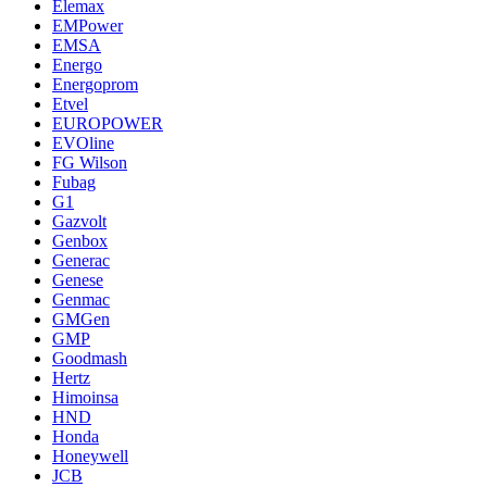
Elemax
EMPower
EMSA
Energo
Energoprom
Etvel
EUROPOWER
EVOline
FG Wilson
Fubag
G1
Gazvolt
Genbox
Generac
Genese
Genmac
GMGen
GMP
Goodmash
Hertz
Himoinsa
HND
Honda
Honeywell
JCB