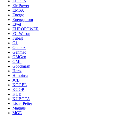
ELCOS
EMPower
EMSA
Energo
Energoprom
Etvel
EUROPOWER
FG Wilson
Fubag
G1
Genbox
Genmac
GMGen
GMP
Goodmash
Hertz
Himoinsa
JCB
KOGEL
KOOP
KUB
KUBOTA
Lister Petter
Magnus
MGE