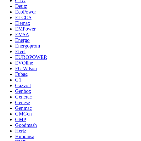
CTG
Deutz
EcoPower
ELCOS
Elemax
EMPower
EMSA
Energo
Energoprom
Etvel
EUROPOWER
EVOline
FG Wilson
Fubag
G1
Gazvolt
Genbox
Generac
Genese
Genmac
GMGen
GMP
Goodmash
Hertz
Himoinsa