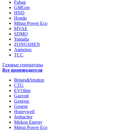
Fubag
GMGen
HND
Honda
Mitsui Power Eco
MVAE
SDMO
Yamaha
ZONGSHEN
Амперос
ТСС
Газовые генераторы
Все производители
Briggs&Stratton
CTG
EVOline
Gazvolt
Generac
Genese
Honeywell
Jenbacher
Mirkon Energy
Mitsui Power Eco