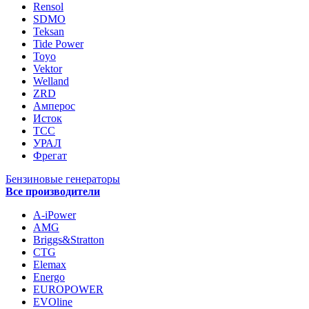
Rensol
SDMO
Teksan
Tide Power
Toyo
Vektor
Welland
ZRD
Амперос
Исток
ТСС
УРАЛ
Фрегат
Бензиновые генераторы
Все производители
A-iPower
AMG
Briggs&Stratton
CTG
Elemax
Energo
EUROPOWER
EVOline