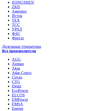
ZONGSHEN
ZRD
Амперос
Исток
ТЕХ
ТСС
УРАЛ
ФАС
Фрегат
Дизельные генераторы
Все производители
AGG
Airman
Aksa
Atlas Copco
Covax
CTG
Deutz
EcoPower
ELCOS
EMPower
EMSA
Energo