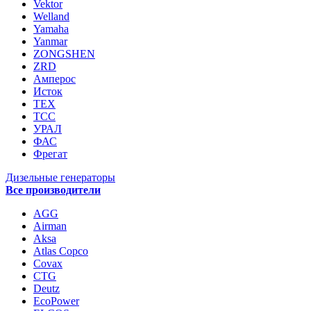
Vektor
Welland
Yamaha
Yanmar
ZONGSHEN
ZRD
Амперос
Исток
ТЕХ
ТСС
УРАЛ
ФАС
Фрегат
Дизельные генераторы
Все производители
AGG
Airman
Aksa
Atlas Copco
Covax
CTG
Deutz
EcoPower