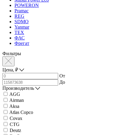
POWERON
Pramac
REG
SDMO
Yanmar
ТЕХ
ФАС
Фрегат
Фильтры
Цена,
₽
От
До
Производитель
AGG
Airman
Aksa
Atlas Copco
Covax
CTG
Deutz