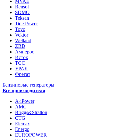
MVAE
Rensol
SDMO
Teksan
Tide Power
Toyo
Vektor
Welland
ZRD
Амперос
Исток
ТСС
УРАЛ
Фрегат
Бензиновые генераторы
Все производители
A-iPower
AMG
Briggs&Stratton
CTG
Elemax
Energo
EUROPOWER