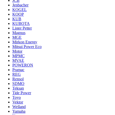
JCB
Jenbacher
KOGEL
KOOP
KUB
KUBOTA
Lister Petter
Magnus
MGE
Mirkon Energy
Mitsui Power Eco
Motor
MPMC
MVAE
POWERON
Pramac
REG
Rensol
SDMO
Teksan
Tide Power
Toyo
Vektor
Welland
Yamaha