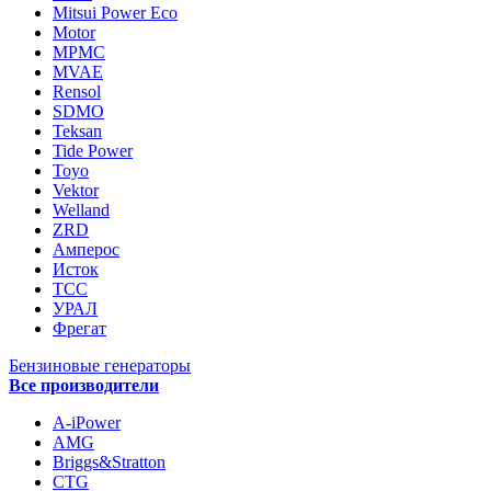
Mitsui Power Eco
Motor
MPMC
MVAE
Rensol
SDMO
Teksan
Tide Power
Toyo
Vektor
Welland
ZRD
Амперос
Исток
ТСС
УРАЛ
Фрегат
Бензиновые генераторы
Все производители
A-iPower
AMG
Briggs&Stratton
CTG