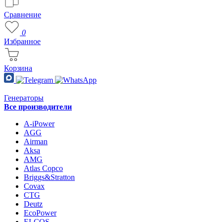
Сравнение
0
Избранное
Корзина
Генераторы
Все производители
A-iPower
AGG
Airman
Aksa
AMG
Atlas Copco
Briggs&Stratton
Covax
CTG
Deutz
EcoPower
ELCOS