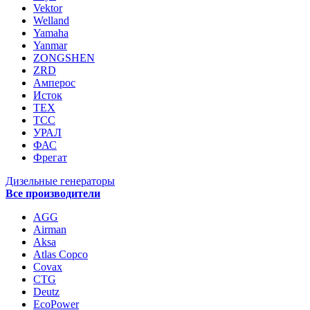
Vektor
Welland
Yamaha
Yanmar
ZONGSHEN
ZRD
Амперос
Исток
ТЕХ
ТСС
УРАЛ
ФАС
Фрегат
Дизельные генераторы
Все производители
AGG
Airman
Aksa
Atlas Copco
Covax
CTG
Deutz
EcoPower