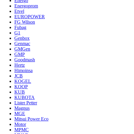
Energo
Energoprom
Etvel
EUROPOWER
FG Wilson
Fubag
G1
Genbox
Genmac
GMGen
GMP
Goodmash
Hertz
Himoinsa
JCB
KOGEL
KOOP
KUB
KUBOTA
Lister Petter
Magnus
MGE
Mitsui Power Eco
Motor
MPMC