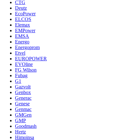
CTG
Deutz
EcoPower
ELCOS
Elemax
EMPower
EMSA
Energo
Energoprom
Etvel
EUROPOWER
EVOline
FG Wilson
Fubag
G1
Gazvolt
Genbox
Generac
Genese
Genmac
GMGen
GMP
Goodmash
Hertz
Himoinsa