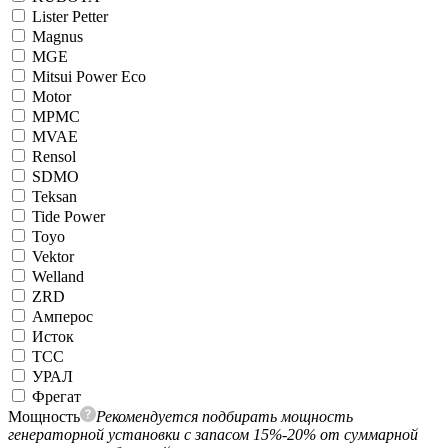
Lister Petter
Magnus
MGE
Mitsui Power Eco
Motor
MPMC
MVAE
Rensol
SDMO
Teksan
Tide Power
Toyo
Vektor
Welland
ZRD
Амперос
Исток
ТСС
УРАЛ
Фрегат
Мощность
Рекомендуется подбирать мощность
генераторной установки с запасом 15%-20% от суммарной