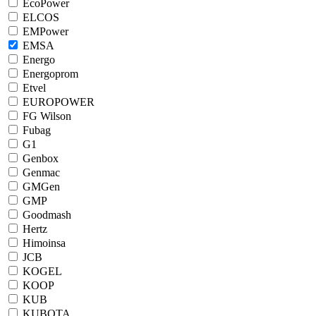
EcoPower
ELCOS
EMPower
EMSA
Energo
Energoprom
Etvel
EUROPOWER
FG Wilson
Fubag
G1
Genbox
Genmac
GMGen
GMP
Goodmash
Hertz
Himoinsa
JCB
KOGEL
KOOP
KUB
KUBOTA