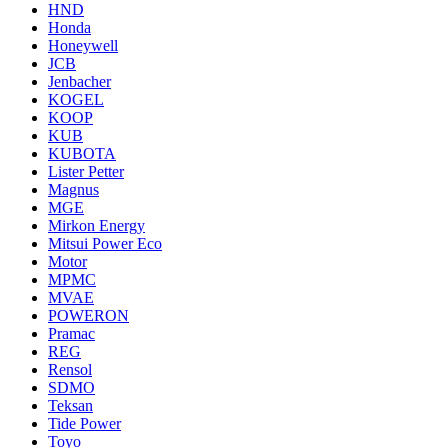
HND
Honda
Honeywell
JCB
Jenbacher
KOGEL
KOOP
KUB
KUBOTA
Lister Petter
Magnus
MGE
Mirkon Energy
Mitsui Power Eco
Motor
MPMC
MVAE
POWERON
Pramac
REG
Rensol
SDMO
Teksan
Tide Power
Toyo