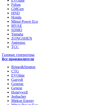
EVOline
Fubag
GMGen
HND
Honda
Mitsui Power Eco
MVAE
SDMO
Yamaha
ZONGSHEN
Амперос
ТСС
Газовые генераторы
Все производители
Briggs&Stratton
CTG
EVOline
Gazvolt
Generac
Genese
Honeywell
Jenbacher
Mirkon Energy
Mitsui Power Eco