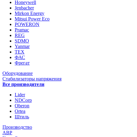
Honeywell
Jenbacher
Mirkon Energy
Mitsui Power Eco
POWERON
Pramac
REG
SDMO
Yanmar
ТЕХ
ФАС
Фрегат
Оборудование
Стабилизаторы напряжения
Все производители
Lider
NDCorp
Oberon
Ortea
Штиль
Производство
АВР