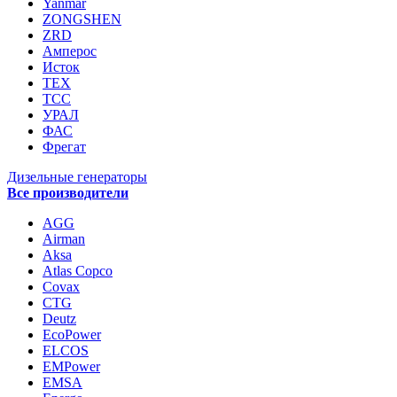
Yanmar
ZONGSHEN
ZRD
Амперос
Исток
ТЕХ
ТСС
УРАЛ
ФАС
Фрегат
Дизельные генераторы
Все производители
AGG
Airman
Aksa
Atlas Copco
Covax
CTG
Deutz
EcoPower
ELCOS
EMPower
EMSA