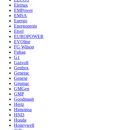
Elemax
EMPower
EMSA
Energo
Energoprom
Etvel
EUROPOWER
EVOline
FG Wilson
Fubag
G1
Gazvolt
Genbox
Generac
Genese
Genmac
GMGen
GMP
Goodmash
Hertz
Himoinsa
HND
Honda
Honeywell