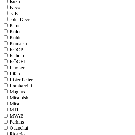
Isuzu
Iveco
JCB
John Deere
Kipor
Kofo
Kohler
Komatsu
KOOP
Kubota
KÖGEL
Lambert
Lifan
Lister Petter
Lombargini
Magnus
Mitsubishi
Mitsui
MTU
MVAE
Perkins
Quanchai
Ricardo