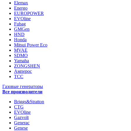
Elemax
Energo
EUROPOWER
EVOline
Fubag
GMGen
HND
Honda
Mitsui Power Eco
MVAE
SDMO
Yamaha
ZONGSHEN
Амперос
ТСС
Газовые генераторы
Все производители
Briggs&Stratton
CTG
EVOline
Gazvolt
Generac
Genese