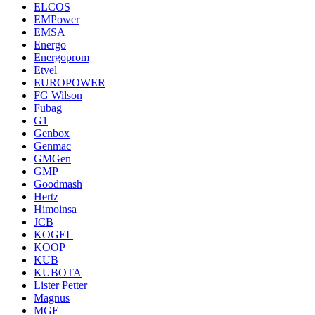
ELCOS
EMPower
EMSA
Energo
Energoprom
Etvel
EUROPOWER
FG Wilson
Fubag
G1
Genbox
Genmac
GMGen
GMP
Goodmash
Hertz
Himoinsa
JCB
KOGEL
KOOP
KUB
KUBOTA
Lister Petter
Magnus
MGE