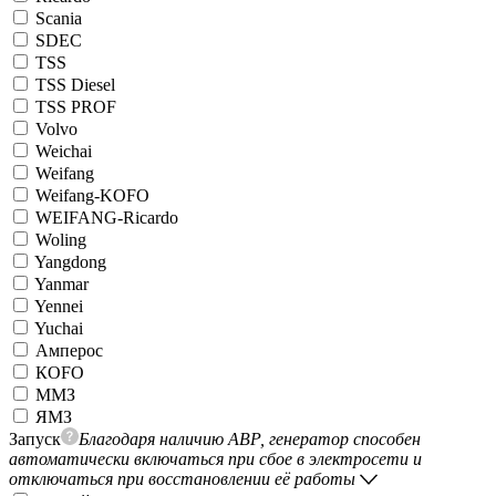
Scania
SDEC
TSS
TSS Diesel
TSS PROF
Volvo
Weichai
Weifang
Weifang-KOFO
WEIFANG-Ricardo
Woling
Yangdong
Yanmar
Yennei
Yuchai
Амперос
КОFO
ММЗ
ЯМЗ
Запуск
Благодаря наличию АВР, генератор способен
автоматически включаться при сбое в электросети и
отключаться при восстановлении её работы